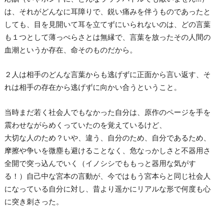
は、それがどんなに耳障りで、鋭い痛みを伴うものであったと
しても、目を見開いて耳を立てずにいられないのは、どの言葉
も１つとして薄っぺらさとは無縁で、言葉を放ったその人間の
血潮というか存在、命そのものだから。
２人は相手のどんな言葉からも逃げずに正面から言い返す、そ
れは相手の存在から逃げずに向かい合うということ。
当時まだ若く社会人でもなかった自分は、原作のページを手を
震わせながらめくっていたのを覚えているけど、
大切な人のため？いや、違う、自分のため、自分であるため、
摩擦や争いを微塵も避けることなく、危なっかしさと不器用さ
全開で突っ込んでいく（イノシシでももっと器用な気がす
る！）自己中な宮本の言動が、今ではもう宮本らと同じ社会人
になっている自分に対し、昔より遥かにリアルな形で何度も心
に突き刺さった。