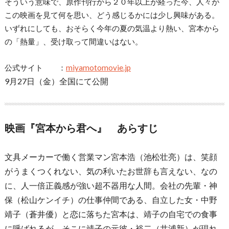
そういう意味で、原作刊行から２０年以上が経った今、人々が
この映画を見て何を思い、どう感じるかには少し興味がある。
いずれにしても、おそらく今年の夏の気温より熱い、宮本から
の「熱量」、受け取って間違いはない。
公式サイト ：
miyamotomovie.jp
9月27日（金）全国にて公開
映画『宮本から君へ』 あらすじ
文具メーカーで働く営業マン宮本浩（池松壮亮）は、笑顔
がうまくつくれない、気の利いたお世辞も言えない、なの
に、人一倍正義感が強い超不器用な人間。会社の先輩・神
保（松山ケンイチ）の仕事仲間である、自立した女・中野
靖子（蒼井優）と恋に落ちた宮本は、靖子の自宅での食事
に呼ばれるが、そこに靖子の元彼・裕二（井浦新）が現れ