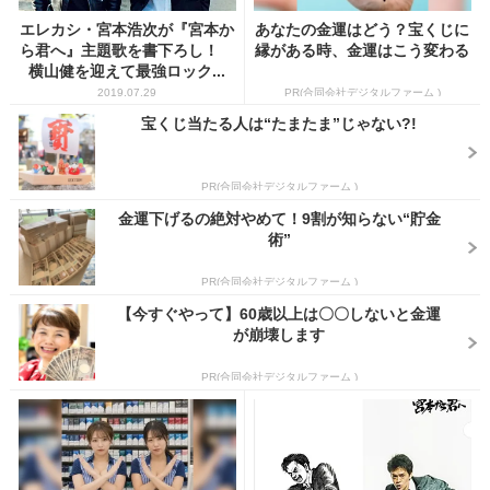
エレカシ・宮本浩次が『宮本か
あなたの金運はどう？宝くじに
ら君へ』主題歌を書下ろし！
縁がある時、金運はこう変わる
横山健を迎えて最強ロック...
2019.07.29
PR(合同会社デジタルファーム )
宝くじ当たる人は“たまたま”じゃない?!
PR(合同会社デジタルファーム )
金運下げるの絶対やめて！9割が知らない“貯金
術”
PR(合同会社デジタルファーム )
【今すぐやって】60歳以上は〇〇しないと金運
が崩壊します
PR(合同会社デジタルファーム )