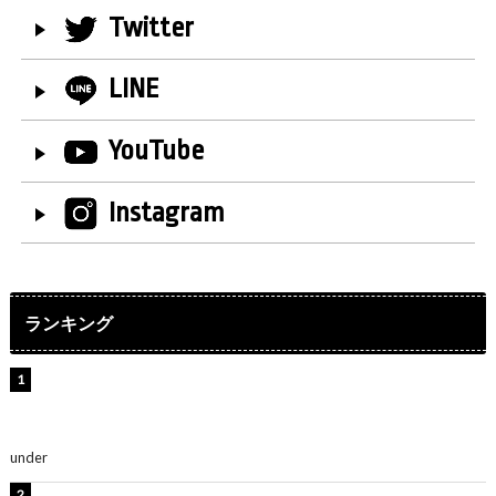
Twitter
LINE
YouTube
Instagram
ランキング
【インタビュー】堀内まり菜＆宮本佳林＆杏ジュリア＆
及川結依「みんなでどこまで高い到達点を目指せるかす
ごく楽しみです！」『スクールアイドルミュージカル』
under
ENTERTAINMENT
板野友美、水着姿の美ボディショット公開！「スタイル