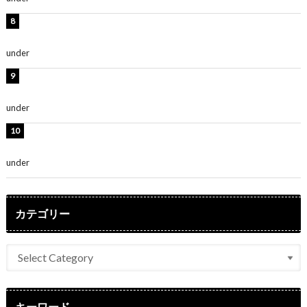
渡辺美優紀、美脚のミニワンピ衣装姿公開！「可愛いぃ
～」「みるきーのピンクコーデは最強」
under
ENTERTAINMENT
熊田曜子、圧巻美ボディのドレス姿公開！「妖艶な美し
さ」「女神」
under
ENTERTAINMENT
堀未央奈、6年ぶりとなる写真集発売を発表！「今まで
の集大成と、これからの決意が詰まった自信の一冊」
under
ENTERTAINMENT
カテゴリー
キーワード