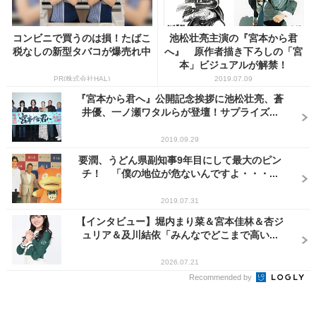
コンビニで買うのは損！たばこ
池松壮亮主演の『宮本から君
税なしの新型タバコが爆売れ中
へ』 原作者描き下ろしの「宮
本」ビジュアルが解禁！
PR(株式会社HAL)
2019.07.09
『宮本から君へ』公開記念挨拶に池松壮亮、蒼
井優、一ノ瀬ワタルらが登壇！サプライズ...
2019.09.29
要潤、うどん県副知事9年目にして最大のピン
チ！ 「僕の地位が危ないんですよ・・・...
2019.07.31
【インタビュー】堀内まり菜＆宮本佳林＆杏ジ
ュリア＆及川結依「みんなでどこまで高い...
2026.07.21
Recommended by