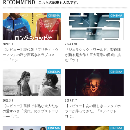
RECOMMEND
こちらの記事も人気です。
CINEMA
CINEMA
2020.1.3
2024.4.18
【レビュー】現代版『プリティ・ウ
『ジュラシック・ワールド』製作陣
ーマン』の呼び声高き名ラブコメ
が贈る超大作！巨大竜巻の脅威に挑
──『ロン…
む『ツイ…
CINEMA
CINEMA
2022.5.9
2019.11.7
【レビュー】孤独で未熟な大人たち
【レビュー】あの新しきエンタメホ
の愛すべき「現代」のラブストーリ
ラーが帰ってきた。『IT／イット
ー―『パ…
THE…
CINEMA
CINEMA