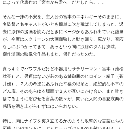
によって代表作の「宮本から君へ」だとしたら。。。
そんな一抹の不安を、主人公の宮本のエネルギーそのままに、
名監督と名キャストがいとも簡単に吹き飛ばしてしまった。過
去に原作の漫画を読んだときにページからあふれ出ていた熱量
が、今度はスクリーンの大画面狭しと動き回り、広がり、否応
なしにぶつかってきて、あっという間に涙腺のダムは決壊。
傑作漫画の映像化作品もまた、傑作だったのだ。
真っすぐでパワフルだけど不器用なサラリーマン・宮本（池松
壮亮）と、男運はないが芯のある姉御肌のヒロイン・靖子（蒼
井優）。２人の希望にあふれた幸福の絶頂と、絶望的な不幸の
どん底、そのあらゆる場面で２人が互いにかけ合い、また吐き
捨てるように浴びせる言葉の数々が、聞いた人間の喜怒哀楽の
感情を湧き上がらせずにはいられない。
特に、胸にナイフを突き立てるかのような攻撃的な言葉たちの
応酬（いやホントに、どんなラップバトルでも敵いません…）