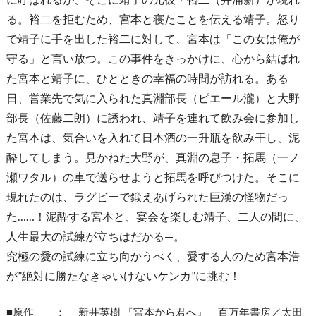
る。裕二を拒むため、宮本と寝たことを伝える靖子。怒り
で靖子に手を出した裕二に対して、宮本は「この女は俺が
守る」と言い放つ。この事件をきっかけに、心から結ばれ
た宮本と靖子に、ひとときの幸福の時間が訪れる。ある
日、営業先で気に入られた真淵部長（ピエール瀧）と大野
部長（佐藤二朗）に誘われ、靖子を連れて飲み会に参加し
た宮本は、気合いを入れて日本酒の一升瓶を飲み干し、泥
酔してしまう。見かねた大野が、真淵の息子・拓馬（一ノ
瀬ワタル）の車で送らせようと拓馬を呼びつけた。そこに
現れたのは、ラグビーで鍛えあげられた巨漢の怪物だっ
た……！泥酔する宮本と、宴会を楽しむ靖子、二人の間に、
人生最大の試練が立ちはだかる—。
究極の愛の試練に立ち向かうべく、愛する人のため宮本浩
が”絶対に勝たなきゃいけないケンカ”に挑む！
■原作 ： 新井英樹 『宮本から君へ』 百万年書房／太田