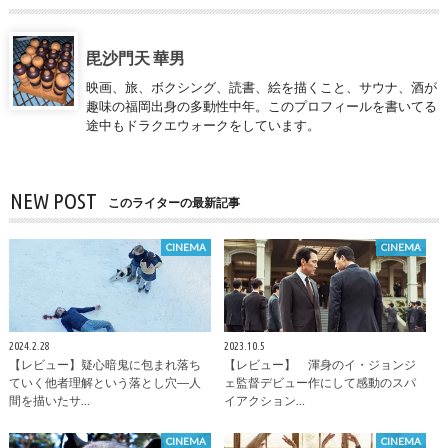
毘沙門天 華男
映画、旅、ボクシング、読書、絵を描くこと、サウナ、酒が
趣味の福岡出身の多動性中年。このプロフィールを書いてる
途中もドラクエウォークをしています。
NEW POST
このライターの最新記事
CINEMA
CINEMA
2024.2.28
2023.10.5
【レビュー】疑心暗鬼に包まれ落ち
【レビュー】 渾身のイ・ジョンジ
ていく他者理解という落とし穴―人
ェ監督デビュー作にして感動のスパ
間を描いたサ…
イアクション…
CINEMA
CINEMA