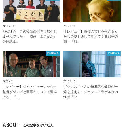
2019.7.27
2022.8.10
池松壮亮「この物語の世界に加担し
【レビュー】戦後の苦難を生きる女
ませんでした」 映画『よこがお』
たちの姿を通して見えてくる戦争の
公開記念…
顔―『戦…
CINEMA
CINEMA
2020.6.2
2020.9.10
【レビュー】ジム・ジャームッシュ
ゴツいおじさんの無邪気な偏愛が一
監督がゾンビと豪華キャストで遊ん
線を超える―ジョン・トラボルタの
でる！『…
怪演『フ…
ABOUT
この記事をかいた人