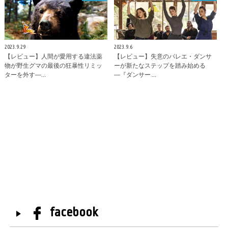
2023.9.29
2023.9.6
【レビュー】人間が愛用する違法薬
【レビュー】失意のバレエ・ダンサ
物が野生グマの最後の狂暴性リミッ
ーが新たなステップを踏み始める
ターを外す―…
―『ダンサー …
facebook