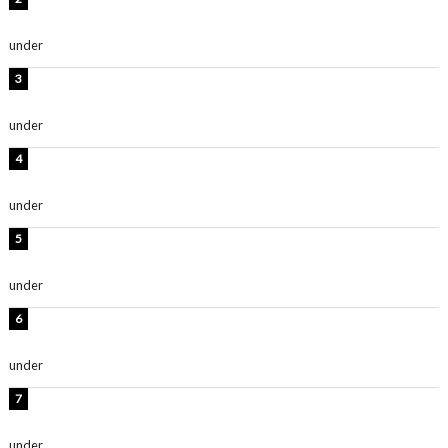
抜群」「最高にセクシー」
under
ENTERTAINMENT
横野すみれ、ビキニ姿のグラビアショット公開！「美し
い」「スタイル最高！」
under
ENTERTAINMENT
板野友美、神スタイルのビキニショット公開！「スタイ
ルレベチすぎてやばい」
under
ENTERTAINMENT
西山茉希、夏全開な黒ビキニショット公開！「海似合い
ます」「スタイル抜群」
under
ENTERTAINMENT
岡田紗佳、美ボディ全開のグラビアショット公開！「撃
ち抜かれる美しさ」「色っぽい」
under
ENTERTAINMENT
時東ぁみ、白ビキニの美ボディショット公開！「最高」
「無邪気で可愛い」
under
ENTERTAINMENT