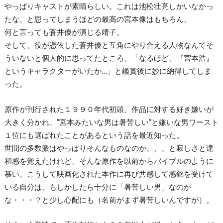
やっぱりキャストが素晴らしい。これは池松壮亮しかいなかっ
たな、と思ってしまうほどの最高の宮本像はもちろん、
何と言っても蒼井優が演じる靖子。
そして、役が憑依した蒼井優と互角にやり合える人物なんてそ
ういないと個人的に思ってたところ、「なるほど、『宮本浩』
というキャラクターがいたか…」と鑑賞後に妙に納得してしま
った。
原作が刊行された１９９０年代初頭、作品に対する好き嫌いが
大きく分かれ、”宮本みたいな男は暑苦しい”と嫌いな男ワースト
１位にも選ばれたことがあるという話を最近知った。
世間の多数派はやっぱりそんなものなのか、、、と寂しさと違
和感を覚えたけれど、そんな原作を以前からバイブルのように
慕い、こうして映画化された本作に再び共感して感銘を受けて
いる自分は、もしかしたら十分に「暑苦しい男」なのか
な・・・？と少し心配にも（名前がまず暑苦しいんですが）。