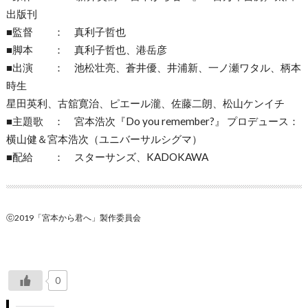
出版刊
■監督 ： 真利子哲也
■脚本 ： 真利子哲也、港岳彦
■出演 ： 池松壮亮、蒼井優、井浦新、一ノ瀬ワタル、柄本
時生
星田英利、古舘寛治、ピエール瀧、佐藤二朗、松山ケンイチ
■主題歌 ： 宮本浩次『Do you remember?』 プロデュース：
横山健＆宮本浩次（ユニバーサルシグマ）
■配給 ： スターサンズ、KADOKAWA
ⓒ2019「宮本から君へ」製作委員会
0