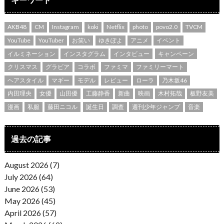
AKB48
CM
Instagram
koki
Netflix
photo
povo2.0
TVCM
YouTube
YouTuber
お笑い
ゆきぽよ
アニメ
イベント
イルミネーション
インスタグラム
インタビュー
キャンペーン
クリスマス
グラビア
コラボ
ファミマ
ファミリーマート
ヘアスタイル
マギー
モデル
レビュー
ローラ
乃木坂46
内田理央
女優
山田優
工藤静香
新曲
映画
木村拓哉
板野友美
漫画
私服
藤田ニコル
誕生日
調査
週刊少年ジャンプ
音楽
過去の記事
August 2026 (7)
July 2026 (64)
June 2026 (53)
May 2026 (45)
April 2026 (57)