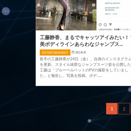
工藤静香、まるでキャッツアイみたい！
美ボディラインあらわなジャンプス...
ENTERTAINMENT
2022.06.24
歌手の工藤静香が24日（金）、自身のインスタグラ
を更新。スタイル抜群なジャンプスーツ姿を公開し
工藤は「ブルーベルベットのPVの撮影をしていまし
た」と報告し、写真を投稿。ボデ……
1
2