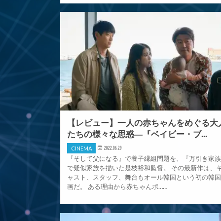
【レビュー】一人の赤ちゃんをめぐる大
たちの様々な思惑―『ベイビー・ブ...
CINEMA
2022.06.29
『そして父になる』で養子縁組問題を、『万引き家
で疑似家族を描いた是枝裕和監督。 その最新作は、
ャスト、スタッフ、舞台もオール韓国という初の韓
画だ。 ある理由から赤ちゃんポ……