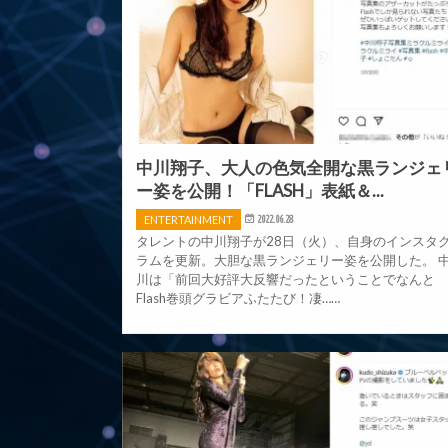
中川翔子、大人の色気全開な黒ランジェ
ー姿を公開！「FLASH」表紙＆...
ENTERTAINMENT
2022.06.28
タレントの中川翔子が28日（火）、自身のインスタ
ラムを更新。大胆な黒ランジェリー姿を公開した。 
川は「前回大好評大反響だったということでなんと
Flash巻頭グラビアふたたび！凄……