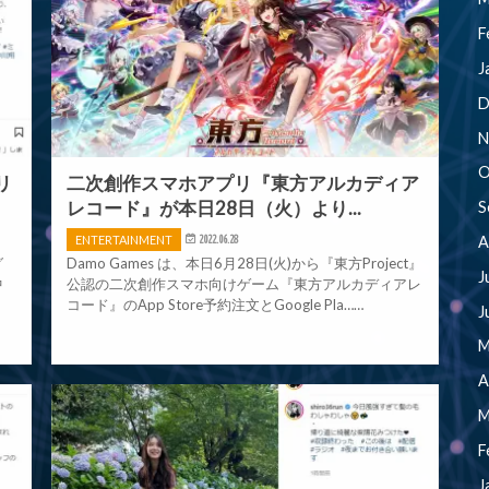
F
J
D
N
O
リ
二次創作スマホアプリ『東方アルカディア
レコード』が本日28日（火）より...
S
A
ENTERTAINMENT
2022.06.28
グ
Damo Games は、本日6月28日(火)から『東方Project』
J
中
公認の二次創作スマホ向けゲーム『東方アルカディアレ
コード』のApp Store予約注文とGoogle Pla……
J
M
A
M
F
J