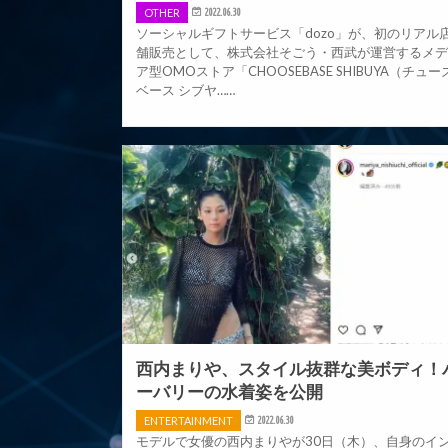
OTHER
2022.06.30
ソーシャルギフトサービス「dozo」が、初のリアル
舗販売として、株式会社そごう・西武が運営するメ
ア型OMOストア「CHOOSEBASE SHIBUYA（チュー
ベース シブヤ……
西内まりや、スタイル抜群な美ボディ！
ーバリーの水着姿を公開
ENTERTAINMENT
2022.06.30
モデルで女優の西内まりやが30日（木）、自身のイ