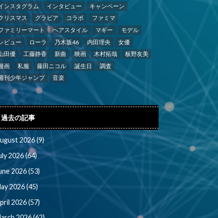
インスタグラム
インタビュー
キャンペーン
クリスマス
グラビア
コラボ
ファミマ
ファミリーマート
ヘアスタイル
マギー
モデル
レビュー
ローラ
乃木坂46
内田理央
女優
山田優
工藤静香
新曲
映画
木村拓哉
板野友美
漫画
私服
藤田ニコル
誕生日
調査
週刊少年ジャンプ
音楽
過去の記事
ugust 2026 (9)
uly 2026 (64)
une 2026 (53)
ay 2026 (45)
pril 2026 (57)
arch 2026 (62)