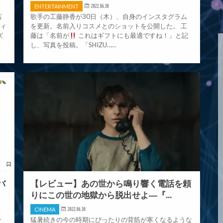
ENTERTAINMENT
2022.06.30
店
歌手の工藤静香が30日（木）、自身のインスタグラム
ディ
を更新。名前入りコスメとのショットを公開した。 工
ズ
藤は「名前が
これはギフトにも最適ですね！」と記
し、写真を投稿。「SHIZU……
バ
【レビュー】あの世から鳴り響く電話を頼
りにこの世の地獄から脱出せよ―『...
CINEMA
2022.06.30
ン
猛暑続きの今の時期にぴったりの背筋が寒くなるような