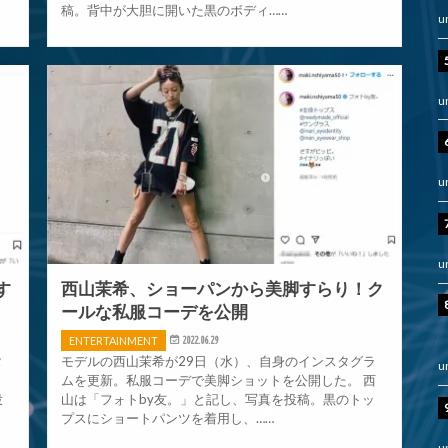
稿。背中が大胆に開いた黒のボディ……
u
u
u
u
す
西山茉希、ショーパンから美脚すらり！ク
ールな私服コーデを公開
ENTERTAINMENT
2022.06.29
タ
モデルの西山茉希が29日（水）、自身のインスタグラ
u
し
ムを更新。私服コーデで美脚ショットを公開した。 西
投
山は「フォトby友。」と記し、写真を投稿。黒のトッ
プスにショートパンツを着用し、……
u