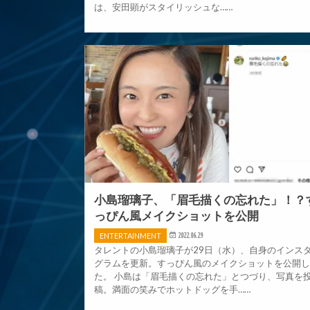
は、安田顕がスタイリッシュな……
小島瑠璃子、「眉毛描くの忘れた」！？
っぴん風メイクショットを公開
ENTERTAINMENT
2022.06.29
タレントの小島瑠璃子が29日（水）、自身のインス
グラムを更新。すっぴん風のメイクショットを公開
た。 小島は「眉毛描くの忘れた」とつづり、写真を
稿。満面の笑みでホットドッグを手……