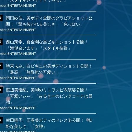
nder
ENTERTAINMENT
岡田紗佳、美ボディ全開のグラビアショット公
開！「撃ち抜かれる美しさ」「色っぽい」
nder
ENTERTAINMENT
西山茉希、夏全開な黒ビキニショット公開！
「海似合います」「スタイル抜群」
nder
ENTERTAINMENT
時東ぁみ、白ビキニの美ボディショット公開！
「最高」「無邪気で可愛い」
nder
ENTERTAINMENT
渡辺美優紀、美脚のミニワンピ衣装姿公開！
「可愛いぃ～」「みるきーのピンクコーデは最
強」
nder
ENTERTAINMENT
熊田曜子、圧巻美ボディのドレス姿公開！「妖
艶な美しさ」「女神」
nder
ENTERTAINMENT