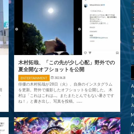
木村拓哉、「この先が少し心配」野外での
夏全開なオフショットを公開
ENTERTAINMENT
2022.06.28
シ
俳優の木村拓哉が28日（火）、自身のインスタグラム
A
田
を更新。野外で撮影したオフショットを公開した。 木
を
村は「これはこれは…。またまたとんでもない暑さです
J
ね！」と書き出し、写真を投稿。……
J
M
A
M