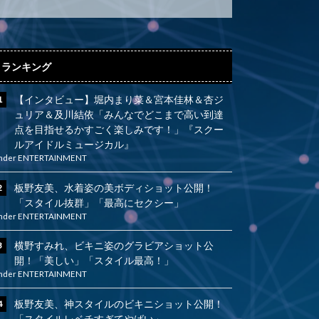
ランキング
【インタビュー】堀内まり菜＆宮本佳林＆杏ジ
ュリア＆及川結依「みんなでどこまで高い到達
点を目指せるかすごく楽しみです！」『スクー
ルアイドルミュージカル』
nder
ENTERTAINMENT
板野友美、水着姿の美ボディショット公開！
「スタイル抜群」「最高にセクシー」
nder
ENTERTAINMENT
横野すみれ、ビキニ姿のグラビアショット公
開！「美しい」「スタイル最高！」
nder
ENTERTAINMENT
板野友美、神スタイルのビキニショット公開！
「スタイルレベチすぎてやばい」