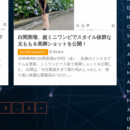
D
N
O
S
？
白間美瑠、超ミニワンピでスタイル抜群な
太もも＆美脚ショットを公開！
A
ENTERTAINMENT
2022.06.24
J
ム
元NMB48の白間美瑠が24日（金）、自身のインスタグ
J
た。
ラムを更新。ミニワンピース姿で美脚ショットを公開し
た。 白間は「今日風強すぎて髪の毛わしゃわしゃ 帰
M
り道に綺麗な紫陽花みつけた……
A
M
F
3
…
5
>
J
D
N