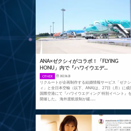
ANA×ゼクシィがコラボ！「FLYING
HONU」内で『ハワイウエデ...
OTHER
2022.06.28
リクルートが企画制作する結婚情報サービス「ゼク
ィ」と全日本空輸（以下、ANA)は、27日（月）に成
国際空港にて『ハワイウエディング 特別イベント』
開催した。 海外渡航規制が緩……