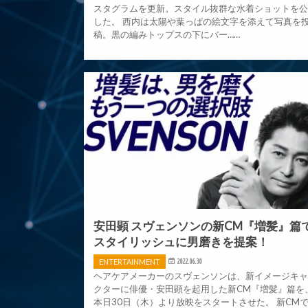
スタグラムを更新。スタイル抜群な水着ショットを
した。 西内は太陽や葉っぱの絵文字を添えて写真を
稿。黒の編みトップスの下にバー……
安田顕 スヴェンソンの新CM『増髪』篇
スタイリッシュに男磨きを提案！
ENTERTAINMENT
2022.06.30
ヘアケアメーカーのスヴェンソンは、新イメージキ
クターに俳優・安田顕を起用した新CM『増髪』篇を
本日30日（木）より放映をスタートさせた。 新CM