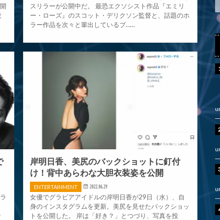
公開
スリラーが公開中だ。 最恐エクソシスト作品『エミリ
投
ー・ローズ』のスコット・デリクソン監督と、話題のホ
ラー作品を次々と輩出しているブ……
u
u
で
岸明日香、美尻のバックショットに釘付
け！背中あらわな大胆衣装姿を公開
ENTERTAINMENT
2022.06.29
u
ャラ
女優でグラビアアイドルの岸明日香が29日（水）、自
、
身のインスタグラムを更新。美尻を見せたバックショッ
で
トを公開した。 岸は「好き？」とつづり、写真を投