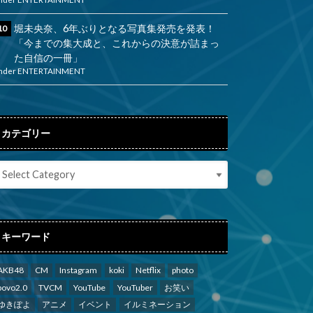
堀未央奈、6年ぶりとなる写真集発売を発表！
「今までの集大成と、これからの決意が詰まっ
た自信の一冊」
nder
ENTERTAINMENT
カテゴリー
キーワード
AKB48
CM
Instagram
koki
Netflix
photo
povo2.0
TVCM
YouTube
YouTuber
お笑い
ゆきぽよ
アニメ
イベント
イルミネーション