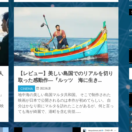
u
人
【レビュー】美しい島国でのリアルを切り
取った感動作―『ルッツ 海に生き...
CINEMA
2022.06.28
族』
地中海の美しい島国マルタ共和国。 そこで制作された
キ
映画が日本で公開されるのは本作が初めてらしい。 自
国映
分はかなり前にマルタを訪れたことがあるが、何と言っ
ても海が綺麗で、港町を含む街並……