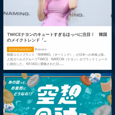
TWICEナヨンのキュートすぎるほっぺに注目！ 韓国
のメイクトレンド「...
ENTERTAINMENT
2024.04.25
韓国コスメブランド「NAMING.（ネーミング）」が⽇本への本格上陸。
⼈気ガールズグループTWICE・NAYEON（ナヨン）がブランドミューズ
に就任した。 4月16日に開催された⽇……