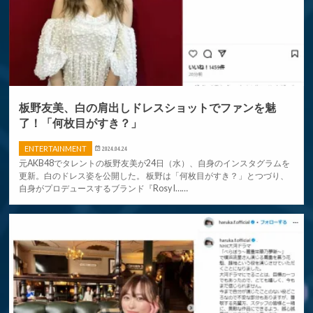
板野友美、白の肩出しドレスショットでファンを魅
了！「何枚目がすき？」
ENTERTAINMENT
2024.04.24
元AKB48でタレントの板野友美が24日（水）、自身のインスタグラムを
更新。白のドレス姿を公開した。 板野は「何枚目がすき？」とつづり、
自身がプロデュースするブランド『Rosy l……