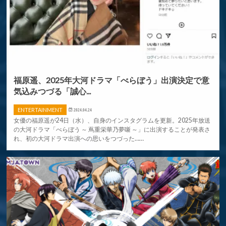
福原遥、2025年大河ドラマ「べらぼう」出演決定で意
気込みつづる「誠心...
ENTERTAINMENT
2024.04.24
女優の福原遥が24日（水）、自身のインスタグラムを更新。2025年放送
の大河ドラマ「べらぼう ～ 蔦重栄華乃夢噺 ～」に出演することが発表さ
れ、初の大河ドラマ出演への思いをつづった……