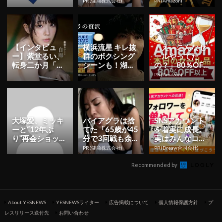
東京公演の日程
裕」980円で朝
以上が続々登
PR(健商株式会社)
PR(Amazon)
＆チケット情報
まで絶好調！
場！Amazonの本
解禁！日...
気が...
【インタビュ
横浜流星 キレ抜
「え、こんなセ
ー】紫堂るい、
群のボクシング
ールやってた
転身二か月「も
シーンも！湖池
の？」80％OFF
っと知っていた
屋「ピュアポテ
以上が続々登
PR(Amazon)
だくことを目標
ト」新CMが本
場！Amazonの本
に」 初ヘア...
日より ...
気が...
大塚愛、ミッキ
バイアグラは捨
SNSアカウント
ーと“12年ぶ
てた「65歳が45
を着実に成長。
り”再会ショット
分で3回戦も余
実はみんなココ
公開！「2人と
裕」1日31円で
使ってます。
PR(健商株式会社)
PR(Dreaw合同会社)
も可愛すぎ」 | Y
朝まで絶好調！
E...
Recommended by
About YESNEWS
YESNEWSライター
広告掲載について
個人情報保護方針
プ
レスリリース送付先
お問い合わせ