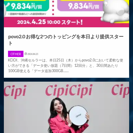
povo2.0 お得な2つのトッピングを本日より提供スター
ト
OTHER
2024.04.25
KDDI、沖縄セルラーは、本日25日（木）からpovo2.0において柔軟な使
い方ができる「データ使い放題（7日間）12回分」と、30日間あたり
100GB使える「データ追加300GB……