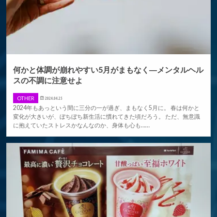
何かと体調が崩れやすい5月がまもなく―メンタルヘル
スの不調に注意せよ
OTHER
2024.04.25
2024年もあっという間に三分の一が過ぎ、まもなく5月に。 春は何かと
変化が大きいが、ぼちぼち新生活に慣れてきた頃だろう。 ただ、無意識
に抱えていたストレスかなんなのか、身体も心も……