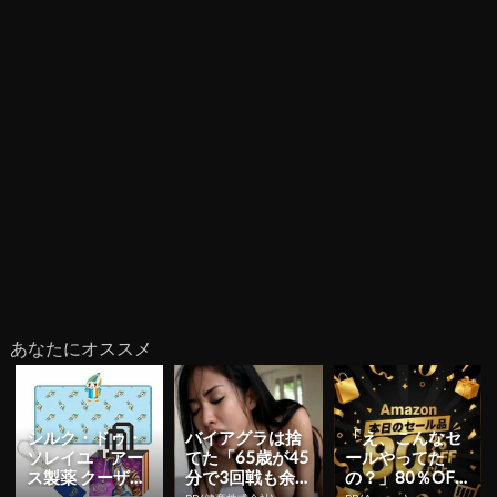
あなたにオススメ
シルク・ドゥ・
バイアグラは捨
「え、こんなセ
ソレイユ『アー
てた「65歳が45
ールやってた
ス製薬 クーザ』
分で3回戦も余
の？」80％OFF