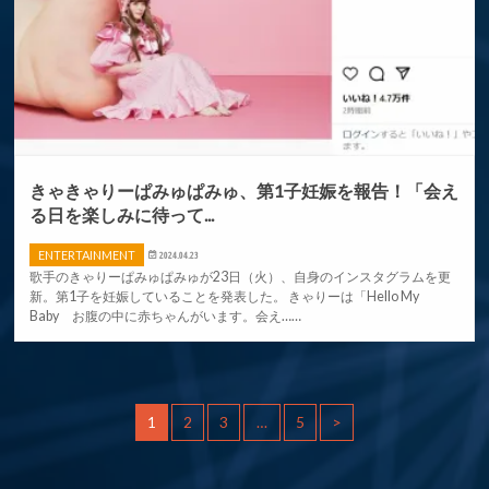
きゃきゃりーぱみゅぱみゅ、第1子妊娠を報告！「会え
る日を楽しみに待って...
ENTERTAINMENT
2024.04.23
歌手のきゃりーぱみゅぱみゅが23日（火）、自身のインスタグラムを更
新。第1子を妊娠していることを発表した。 きゃりーは「Hello My
Baby お腹の中に赤ちゃんがいます。会え……
1
2
3
…
5
>