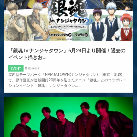
「銀魂 in ナンジャタウン」5月24日より開催！過去の
イベント描きお...
EVENT
2024.04.24
屋内型テーマパーク「NAMJATOWN(ナンジャタウン)」(東京・池袋)
で、原作漫画が連載開始20周年を迎えたアニメ『銀魂』とのコラボレー
ションイベント「銀魂 in ナンジャタウン……