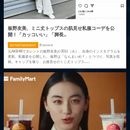
板野友美、ミニ丈トップスの肌見せ私服コーデを公
開！「カッコいい」「脚長...
ENTERTAINMENT
2024.04.30
元AKB48でタレントの板野友美が30日（火）、自身のインスタグラムを
更新。私服姿を公開した。 板野は「なんまいめ？」とつづり、写真を投
稿。キャップを被り、お腹見せのミニ丈トップス……