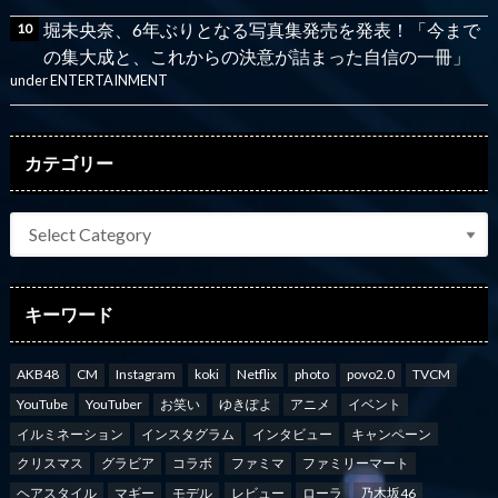
堀未央奈、6年ぶりとなる写真集発売を発表！「今まで
の集大成と、これからの決意が詰まった自信の一冊」
under
ENTERTAINMENT
カテゴリー
キーワード
AKB48
CM
Instagram
koki
Netflix
photo
povo2.0
TVCM
YouTube
YouTuber
お笑い
ゆきぽよ
アニメ
イベント
イルミネーション
インスタグラム
インタビュー
キャンペーン
クリスマス
グラビア
コラボ
ファミマ
ファミリーマート
ヘアスタイル
マギー
モデル
レビュー
ローラ
乃木坂46