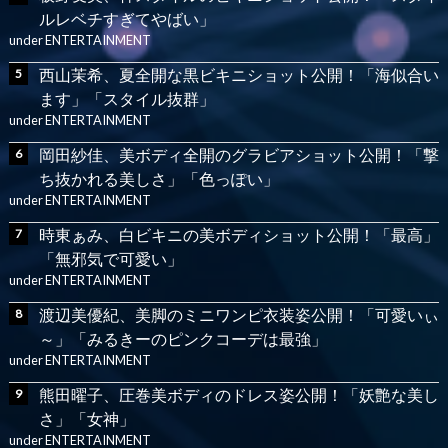
ルレベチすぎてやばい」
under
ENTERTAINMENT
西山茉希、夏全開な黒ビキニショット公開！「海似合い
ます」「スタイル抜群」
under
ENTERTAINMENT
岡田紗佳、美ボディ全開のグラビアショット公開！「撃
ち抜かれる美しさ」「色っぽい」
under
ENTERTAINMENT
時東ぁみ、白ビキニの美ボディショット公開！「最高」
「無邪気で可愛い」
under
ENTERTAINMENT
渡辺美優紀、美脚のミニワンピ衣装姿公開！「可愛いぃ
～」「みるきーのピンクコーデは最強」
under
ENTERTAINMENT
熊田曜子、圧巻美ボディのドレス姿公開！「妖艶な美し
さ」「女神」
under
ENTERTAINMENT