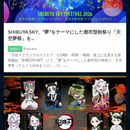
SHIBUYA SKY、"夢"をテーマにした都市型秋祭り「天
空夢祭」を...
EVENT
2026.08.06
「渋谷スクランブルスクエア」の14階・45階・46階・屋上に位置する展
望施設「SHIBUYA SKY」にて、“夢”をテーマにした都市型の秋祭り「天空
夢祭（てんくうゆめまつり）」が、……