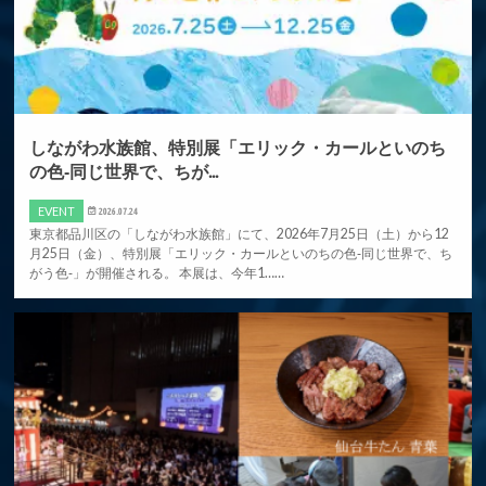
しながわ水族館、特別展「エリック・カールといのち
の色‐同じ世界で、ちが...
EVENT
2026.07.24
東京都品川区の「しながわ水族館」にて、2026年7月25日（土）から12
月25日（金）、特別展「エリック・カールといのちの色‐同じ世界で、ち
がう色‐」が開催される。 本展は、今年1……