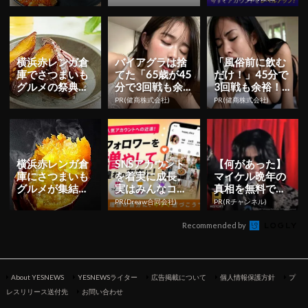
ジャパンフェ
ス」が10月...
横浜赤レンガ倉
バイアグラは捨
「風俗前に飲む
庫でさつまいも
てた「65歳が45
だけ！」45分で
グルメの祭典
分で3回戦も余
3回戦も余裕！9
「横浜おいも万
裕」1日31円で
80円で朝まで絶
PR(健商株式会社)
PR(健商株式会社)
博2024」が10
朝まで絶好調！
好調
月18日...
横浜赤レンガ倉
SNSアカウント
【何があった】
庫にさつまいも
を着実に成長。
マイケル晩年の
グルメが集結！
実はみんなココ
真相を無料で見
「横浜おいも万
使ってます。
るならRチャン
PR(Dreaw合同会社)
PR(Rチャンネル)
博2025」が10
ネル
月17...
Recommended by
About YESNEWS
YESNEWSライター
広告掲載について
個人情報保護方針
プ
レスリリース送付先
お問い合わせ