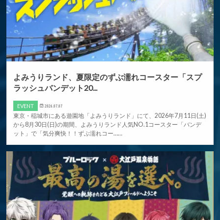
よみうりランド、夏限定のずぶ濡れコースター「スプ
ラッシュバンデット20...
EVENT
2026.07.07
東京・稲城市にある遊園地「よみうりランド」にて、2026年7月11日(土)
から8月30日(日)の期間、よみうりランド人気NO.1コースター「バンデ
ット」で「気分爽快！！ずぶ濡れコー……