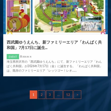
西武園ゆうえんち、新ファミリーエリア「わんぱく共
和国」7月17日に誕生...
EVENT
2026.06.16
埼玉県所沢市の「西武園ゆうえんち」にて、新ファミリーエリア「わん
ぱく共和国」が2026年7月17日（金）に誕生する。 「わんぱく共和国」
は、既存のファミリーエリア「レッツゴー！レオ……
1
2
3
…
52
>