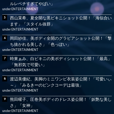
ルレベチすぎてやばい」
under
ENTERTAINMENT
西山茉希、夏全開な黒ビキニショット公開！「海似合い
ます」「スタイル抜群」
under
ENTERTAINMENT
岡田紗佳、美ボディ全開のグラビアショット公開！「撃
ち抜かれる美しさ」「色っぽい」
under
ENTERTAINMENT
時東ぁみ、白ビキニの美ボディショット公開！「最高」
「無邪気で可愛い」
under
ENTERTAINMENT
渡辺美優紀、美脚のミニワンピ衣装姿公開！「可愛いぃ
～」「みるきーのピンクコーデは最強」
under
ENTERTAINMENT
熊田曜子、圧巻美ボディのドレス姿公開！「妖艶な美し
さ」「女神」
under
ENTERTAINMENT