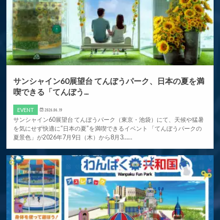
サンシャイン60展望台 てんぼうパーク、日本の夏を満
喫できる「てんぼう...
EVENT
2026.06.19
サンシャイン60展望台 てんぼうパーク（東京・池袋）にて、天候や猛暑
を気にせず快適に“日本の夏”を満喫できるイベント 「てんぼうパークの
夏景色」が2026年7月9日（木）から8月3……