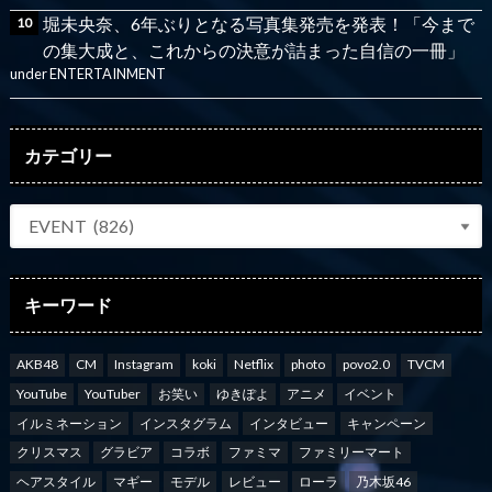
堀未央奈、6年ぶりとなる写真集発売を発表！「今まで
の集大成と、これからの決意が詰まった自信の一冊」
under
ENTERTAINMENT
カテゴリー
キーワード
AKB48
CM
Instagram
koki
Netflix
photo
povo2.0
TVCM
YouTube
YouTuber
お笑い
ゆきぽよ
アニメ
イベント
イルミネーション
インスタグラム
インタビュー
キャンペーン
クリスマス
グラビア
コラボ
ファミマ
ファミリーマート
ヘアスタイル
マギー
モデル
レビュー
ローラ
乃木坂46