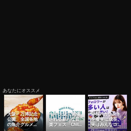
あなたにオススメ
大阪・万博記念
今年 大阪で開催
SNSアカウント
公園、全国各地
される新たな音
を着実に成長。
の魚介グルメが
楽フェス「Chilli
実はみんなココ
堪能できる「魚
n’ Vibes 2019」...
使ってます。
PR(Dreaw合同会社)