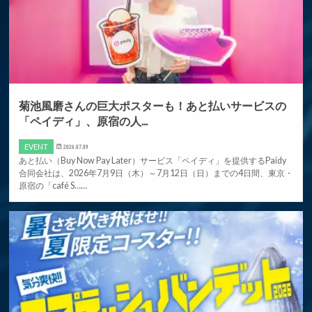
菊池風磨さんの巨大ポスターも！あと払いサービスの
「ペイディ」、原宿の⼈...
EVENT
2026.07.09
あと払い（Buy Now Pay Later）サービス「ペイディ」を提供するPaidy
合同会社は、2026年7⽉9⽇（⽊）～7⽉12⽇（⽇）までの4⽇間、東京・
原宿の「café S……