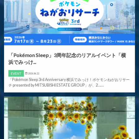
「Pokémon Sleep」3周年記念のリアルイベント「横
浜でみっけ...
EVENT
2026.06.22
「Pokémon Sleep 3rd Anniversary 横浜でみっけ！ポケモンねがおリサー
チ presented by MITSUBISHI ESTATE GROUP」が、2……