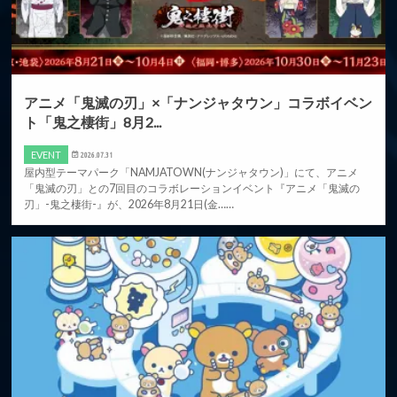
アニメ「鬼滅の刃」×「ナンジャタウン」コラボイベン
ト「鬼之棲街」8月2...
EVENT
2026.07.31
屋内型テーマパーク「NAMJATOWN(ナンジャタウン)」にて、アニメ
「鬼滅の刃」との7回目のコラボレーションイベント『アニメ「鬼滅の
刃」-鬼之棲街-』が、2026年8月21日(金……