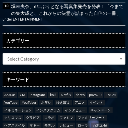
堀未央奈、6年ぶりとなる写真集発売を発表！「今まで
の集大成と、これからの決意が詰まった自信の一冊」
under
ENTERTAINMENT
カテゴリー
キーワード
AKB48
CM
Instagram
koki
Netflix
photo
povo2.0
TVCM
YouTube
YouTuber
お笑い
ゆきぽよ
アニメ
イベント
イルミネーション
インスタグラム
インタビュー
キャンペーン
クリスマス
グラビア
コラボ
ファミマ
ファミリーマート
ヘアスタイル
マギー
モデル
レビュー
ローラ
乃木坂46