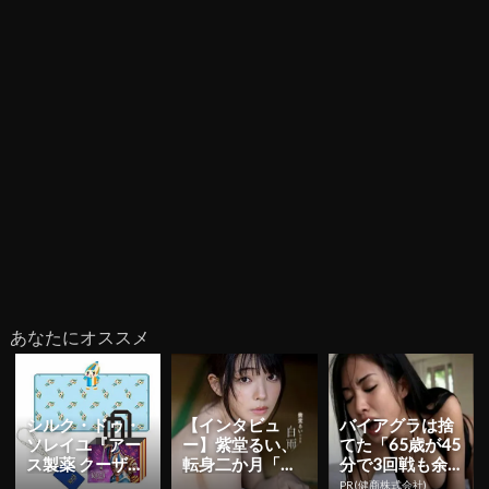
あなたにオススメ
シルク・ドゥ・
【インタビュ
バイアグラは捨
ソレイユ『アー
ー】紫堂るい、
てた「65歳が45
ス製薬 クーザ』
転身二か月「も
分で3回戦も余
東京公演の日程
っと知っていた
裕」980円で朝
PR(健商株式会社)