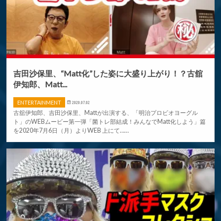
吉田沙保里、“Matt化”した姿に大盛り上がり！？古舘
伊知郎、Matt...
ENTERTAINMENT
2020.07.02
古舘伊知郎、吉田沙保里、Mattが出演する、「明治プロビオヨーグル
ト」のWEBムービー第一弾「菌トレ部結成！みんなでMatt化しよう」篇
を2020年7月6日（月）よりWEB 上にて……