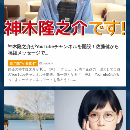
神木隆之介がYouTubeチャンネルを開設！佐藤健から
祝福メッセージで...
ENTERTAINMENT
2020.06.19
俳優の神木隆之介が18日（木）、デビュー25周年企画の一環として自身
のYouTubeチャンネルを開設。第一弾となる『「神木、YouTube始める
ってよ」〜チャンネルアートを作ろう！……