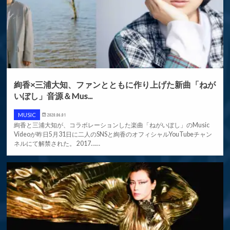
絢香×三浦大知、ファンとともに作り上げた新曲「ねが
いぼし」音源＆Mus...
MUSIC
2020.06.01
絢香と三浦大知が、コラボレーションした楽曲「ねがいぼし」のMusic
Videoが昨日5月31日に二人のSNSと絢香のオフィシャルYouTubeチャン
ネルにて解禁された。 2017……