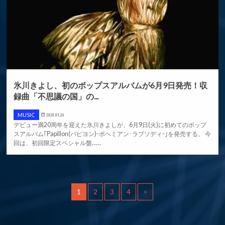
氷川きよし、初のポップスアルバムが6月9日発売！収
録曲「不思議の国」の...
MUSIC
2020.05.26
デビュー満20周年を迎えた氷川きよしが、6月9日(火)に初めてのポップ
スアルバム｢Papillon(パピヨン)-ボヘミアン･ラプソディ-｣を発売する。 今
回は、初回限定スペシャル盤……
1
2
3
4
>