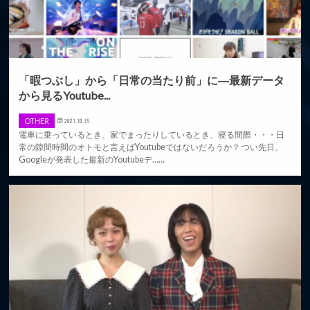
「暇つぶし」から「日常の当たり前」に―最新データ
から見るYoutube...
OTHER
2021.10.15
電車に乗っているとき、家でまったりしているとき、寝る間際・・・日
常の隙間時間のオトモと言えばYoutubeではないだろうか？ つい先日、
Googleが発表した最新のYoutubeデ……