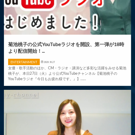
菊池桃子の公式YouTubeラジオを開設、第一弾が18時
より配信開始！...
ENTERTAINMENT
2020.10.27
女優・歌手活動のほか、CM・ラジオ・講演など多彩な活躍をみせる菊池
桃子が、本日27日（火）より公式YouTubeチャンネル【菊池桃子の
YouTubeラジオ『今日もお疲れ様です。』】……