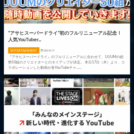
“アサヒスーパードライ”初のフルリニューアル記念！
人気YouTuber...
ENTERTAINMENT
2022.03.17
『アサヒスーパードライ』のフルリニューアルに合わせて、UUUMの総
勢50組のクリエイターとのタイアップが決定。 本日17日（木）より、コ
ラボレーションした動画が各YouTubeチャ……