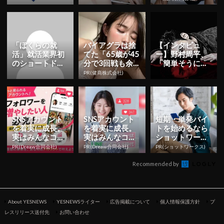
＆チケット情報
だくことを目標
まで絶好調！
解禁！日...
に」 初ヘア...
「ぼくらの就
バイアグラは捨
【インタビュ
活」就活業界初
てた「65歳が45
ー】野村周平、
のショートドラ
分で3回戦も余
「簡単そうに見
マシリーズを本
裕」1日31円で
えるけれど、ち
PR(健商株式会社)
日より公開！ | Y
朝まで絶好調！
ゃんと伝えない
ESN...
といけない物...
SNSアカウント
SNSアカウント
短期・単発バイ
を着実に成長。
を着実に成長。
トを始めるなら
実はみんなココ
実はみんなココ
ショットワーク
使ってます。
使ってます。
ス
PR(Dreaw合同会社)
PR(Dreaw合同会社)
PR(ショットワークス)
Recommended by
About YESNEWS
YESNEWSライター
広告掲載について
個人情報保護方針
プ
レスリリース送付先
お問い合わせ