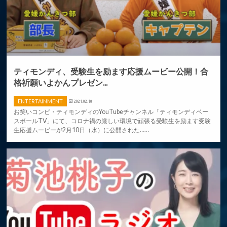
ティモンディ、受験生を励ます応援ムービー公開！合
格祈願いよかんプレゼン...
ENTERTAINMENT
2021.02.10
お笑いコンビ・ティモンディのYouTubeチャンネル「ティモンディベー
スボールTV」にて、コロナ禍の厳しい環境で頑張る受験生を励ます受験
生応援ムービーが2月10日（水）に公開された……