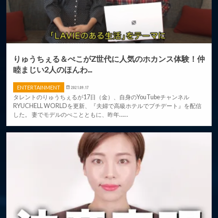
りゅうちぇる＆ぺこがZ世代に人気のホカンス体験！仲
睦まじい2人のほんわ...
ENTERTAINMENT
2021.09.17
タレントのりゅうちぇるが17日（金）、自身のYouTubeチャンネル
RYUCHELL WORLDを更新、『夫婦で高級ホテルでプチデート』を配信
した。 妻でモデルのぺことともに、昨年……