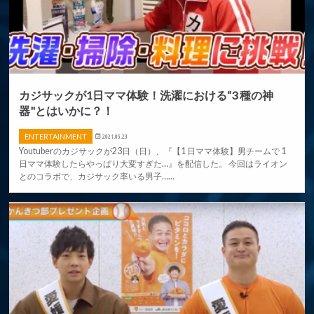
カジサックが1日ママ体験！洗濯における“3 種の神
器"とはいかに？！
ENTERTAINMENT
2021.05.23
Youtuberのカジサックが23日（日）、『【1 日ママ体験】男チームで 1
日ママ体験したらやっぱり大変すぎた…』を配信した。 今回はライオン
とのコラボで、カジサック率いる男子……