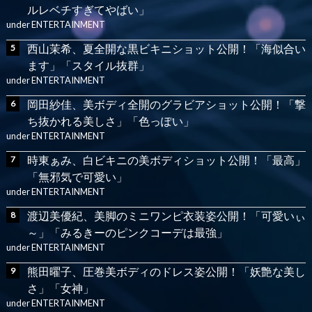
ルレベチすぎてやばい」
under
ENTERTAINMENT
西山茉希、夏全開な黒ビキニショット公開！「海似合い
ます」「スタイル抜群」
under
ENTERTAINMENT
岡田紗佳、美ボディ全開のグラビアショット公開！「撃
ち抜かれる美しさ」「色っぽい」
under
ENTERTAINMENT
時東ぁみ、白ビキニの美ボディショット公開！「最高」
「無邪気で可愛い」
under
ENTERTAINMENT
渡辺美優紀、美脚のミニワンピ衣装姿公開！「可愛いぃ
～」「みるきーのピンクコーデは最強」
under
ENTERTAINMENT
熊田曜子、圧巻美ボディのドレス姿公開！「妖艶な美し
さ」「女神」
under
ENTERTAINMENT