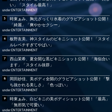
い」「スタイル最高！」
under
ENTERTAINMENT
時東ぁみ、胸元ざっくり水着のグラビアショット公開！
「綺麗」「爽やかセクシー」
under
ENTERTAINMENT
板野友美、神スタイルのビキニショット公開！「スタイ
ルレベチすぎてやばい」
under
ENTERTAINMENT
西山茉希、夏全開な黒ビキニショット公開！「海似合い
ます」「スタイル抜群」
under
ENTERTAINMENT
岡田紗佳、美ボディ全開のグラビアショット公開！「撃
ち抜かれる美しさ」「色っぽい」
under
ENTERTAINMENT
時東ぁみ、白ビキニの美ボディショット公開！「最高」
「無邪気で可愛い」
under
ENTERTAINMENT