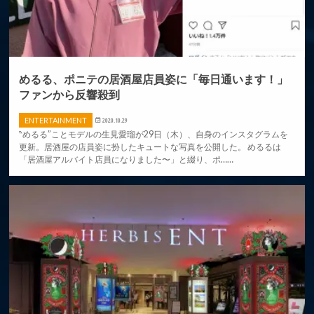
めるる、ポニテの居酒屋店員姿に「毎日通います！」
ファンから反響殺到
ENTERTAINMENT
2020.10.29
‶めるる”ことモデルの生見愛瑠が29日（木）、自身のインスタグラムを
更新。居酒屋の店員姿に扮したキュートな写真を公開した。 めるるは
「居酒屋アルバイト店員になりました〜」と綴り、ポ……