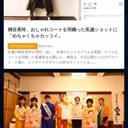
桐谷美玲、おしゃれコートを羽織った私服ショットに
「めちゃくちゃカッコイ...
ENTERTAINMENT
2020.10.30
女優の桐谷美玲が30日（金）、自身のインスタグラムを更新。クールな
コートを羽織った私服姿を公開した。 桐谷は「今日は寒かったのでコー
ト」と綴り、レイヤードデザインが目を引くコートを……