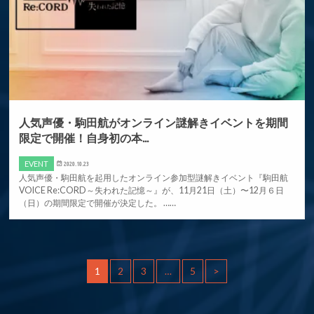
人気声優・駒田航がオンライン謎解きイベントを期間
限定で開催！自身初の本...
EVENT
2020.10.23
人気声優・駒田航を起用したオンライン参加型謎解きイベント『駒田航
VOICE Re:CORD～失われた記憶～』が、11月21日（土）〜12月６日
（日）の期間限定で開催が決定した。 ……
1
2
3
…
5
>