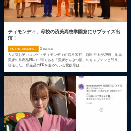
ティモンディ、母校の済美高校学園祭にサプライズ出
演！
ENTERTAINMENT
2020.10.29
大人気お笑いコンビ・ティモンディの高岸 宏行、前田 裕太が29日、地元
愛媛の県産品PRの一環である「愛媛かんきつ部」のキャプテンと部⻑に
就任した。 県産品のPRを進めている愛媛県は……