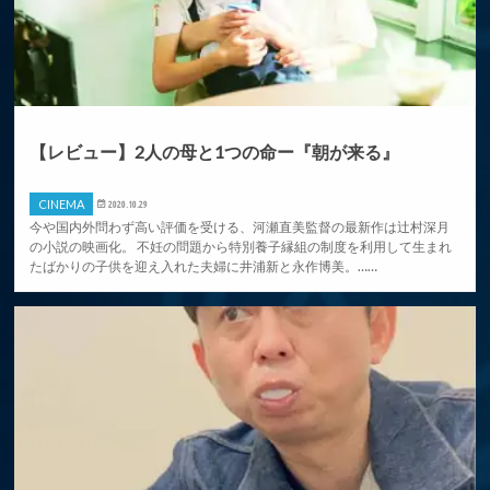
【レビュー】2人の母と1つの命ー『朝が来る』
CINEMA
2020.10.29
今や国内外問わず高い評価を受ける、河瀬直美監督の最新作は辻村深月
の小説の映画化。 不妊の問題から特別養子縁組の制度を利用して生まれ
たばかりの子供を迎え入れた夫婦に井浦新と永作博美。……