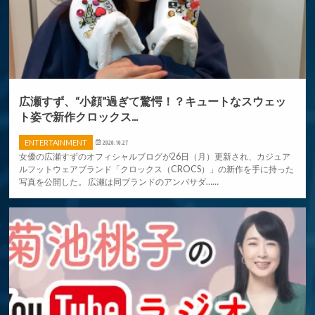
広瀬すず、“小顔”過ぎて驚愕！？キュートなスウェッ
ト姿で新作クロックス...
ENTERTAINMENT
2020.10.27
女優の広瀬すずのオフィシャルブログが26日（月）更新され、カジュア
ルフットウェアブランド「クロックス（CROCS）」の新作を手に持った
写真を公開した。 広瀬は同ブランドのアンバサダ……