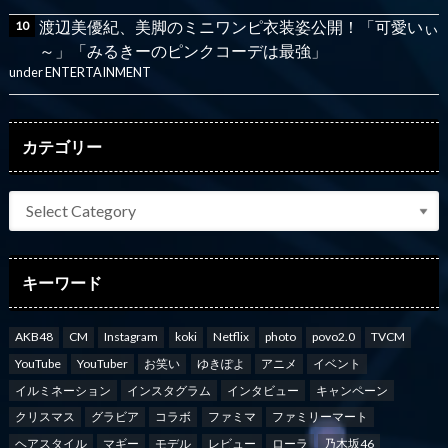
渡辺美優紀、美脚のミニワンピ衣装姿公開！「可愛いぃ
～」「みるきーのピンクコーデは最強」
under
ENTERTAINMENT
カテゴリー
キーワード
AKB48
CM
Instagram
koki
Netflix
photo
povo2.0
TVCM
YouTube
YouTuber
お笑い
ゆきぽよ
アニメ
イベント
イルミネーション
インスタグラム
インタビュー
キャンペーン
クリスマス
グラビア
コラボ
ファミマ
ファミリーマート
ヘアスタイル
マギー
モデル
レビュー
ローラ
乃木坂46