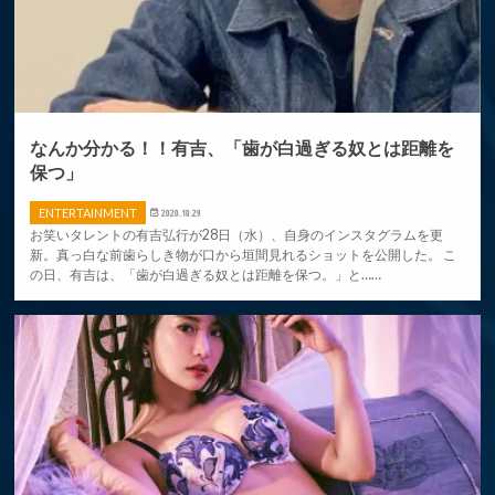
なんか分かる！！有吉、「歯が白過ぎる奴とは距離を
保つ」
ENTERTAINMENT
2020.10.29
お笑いタレントの有吉弘行が28日（水）、自身のインスタグラムを更
新。真っ白な前歯らしき物が口から垣間見れるショットを公開した。 こ
の日、有吉は、「歯が白過ぎる奴とは距離を保つ。」と……