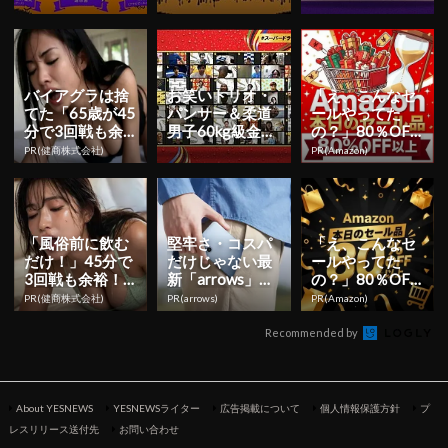
ル主催のオンラ
ウィンの夜にア
ンフェス』でメ
インイベントに
サヒビール主催
イプル超合金と
アルコ＆ピ...
のオンライ...
600名が...
バイアグラは捨
お笑いトリオ・
「え、こんなセ
てた「65歳が45
パンサー＆柔道
ールやってた
分で3回戦も余
男子60kg級金メ
の？」80％OFF
裕」980円で朝
ダリスト 髙藤選
以上が続々登
PR(健商株式会社)
PR(Amazon)
まで絶好調！
手が1000人と
場！Amazonの本
オ...
気が...
「風俗前に飲む
堅牢さ・コスパ
「え、こんなセ
だけ！」45分で
だけじゃない最
ールやってた
3回戦も余裕！9
新「arrows」事
の？」80％OFF
80円で朝まで絶
情
以上が続々登
PR(健商株式会社)
PR(arrows)
PR(Amazon)
好調
場！Amazonの本
気が...
Recommended by
About YESNEWS
YESNEWSライター
広告掲載について
個人情報保護方針
プ
レスリリース送付先
お問い合わせ