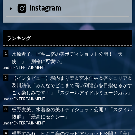
Instagram
ランキング
水原希子、ビキニ姿の美ボディショット公開！「天
使！」「別格に可愛い」
under
ENTERTAINMENT
【インタビュー】堀内まり菜＆宮本佳林＆杏ジュリア＆
及川結依「みんなでどこまで高い到達点を目指せるかす
ごく楽しみです！」『スクールアイドルミュージカル』
under
ENTERTAINMENT
板野友美、水着姿の美ボディショット公開！「スタイル
抜群」「最高にセクシー」
under
ENTERTAINMENT
横野すみれ、ビキニ姿のグラビアショット公開！「美し