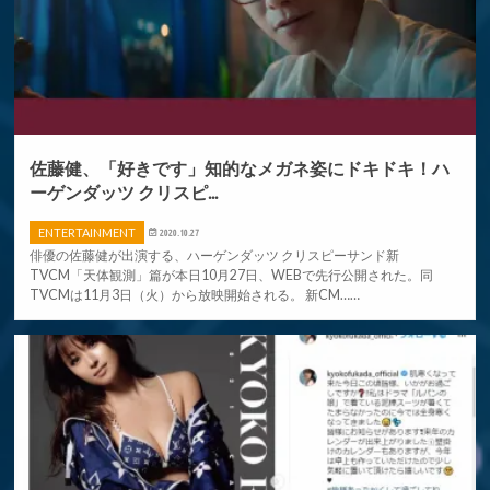
佐藤健、「好きです」知的なメガネ姿にドキドキ！ハ
ーゲンダッツ クリスピ...
ENTERTAINMENT
2020.10.27
俳優の佐藤健が出演する、ハーゲンダッツ クリスピーサンド新
TVCM「天体観測」篇が本日10月27日、WEBで先行公開された。同
TVCMは11月3日（火）から放映開始される。 新CM……