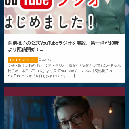
菊池桃子の公式YouTubeラジオを開設、第一弾が18時
より配信開始！...
ENTERTAINMENT
2020.10.27
女優・歌手活動のほか、CM・ラジオ・講演など多彩な活躍をみせる菊池
桃子が、本日27日（火）より公式YouTubeチャンネル【菊池桃子の
YouTubeラジオ『今日もお疲れ様です。』】……