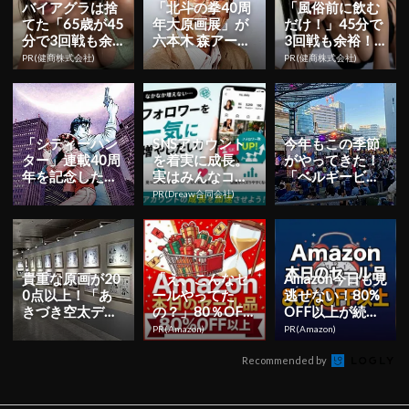
バイアグラは捨
「北斗の拳40周
「風俗前に飲む
てた「65歳が45
年大原画展」が
だけ！」45分で
分で3回戦も余
六本木 森アーツ
3回戦も余裕！9
裕」1日31円で
センターで10月
80円で朝まで絶
PR(健商株式会社)
PR(健商株式会社)
朝まで絶好調！
7日から開催！
好調
描き...
「シティーハン
SNSアカウント
今年もこの季節
ター」連載40周
を着実に成長。
がやってきた！
年を記念した大
実はみんなココ
「ベルギービー
原画展が11月22
使ってます。
ルウィークエン
PR(Dreaw合同会社)
日より開催！40
ド2024 六本
0...
木」9月...
貴重な原画が20
「え、こんなセ
Amazon今日も見
0点以上！「あ
ールやってた
逃せない！80%
きづき空太デビ
の？」80％OFF
OFF以上が続々
ュー20周年記念
以上が続々登
登場
PR(Amazon)
PR(Amazon)
赤髪の白雪姫 原
場！Amazonの本
画...
気が...
Recommended by