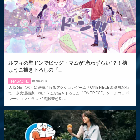
ルフィの壁ドンでビッグ・マムが“恋わずらい”？！槙
ようこ描き下ろしの『...
MAGAZINE
2020.03.16
3月26日（木）に発売されるアクションゲーム『ONE PIECE 海賊無双4』
で、少女漫画家・槙ようこが描き下ろした『ONE PIECE』ゲームコラボ
レーションイラスト”海賊夢想&……