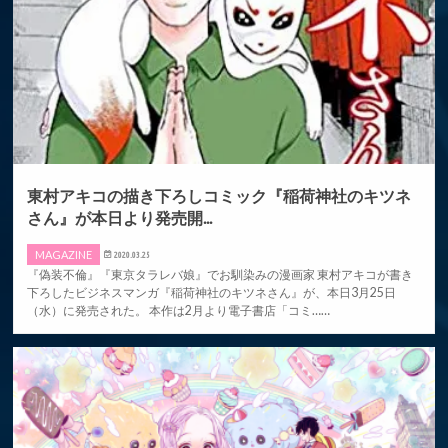
東村アキコの描き下ろしコミック『稲荷神社のキツネ
さん』が本日より発売開...
MAGAZINE
2020.03.25
『偽装不倫』『東京タラレバ娘』でお馴染みの漫画家 東村アキコが書き
下ろしたビジネスマンガ『稲荷神社のキツネさん』が、本日3月25日
（水）に発売された。 本作は2月より電子書店「コミ……