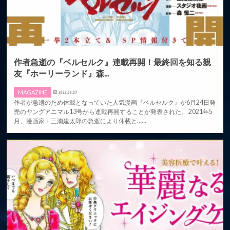
作者急逝の『ベルセルク』連載再開！最終回を知る親
友『ホーリーランド』森...
MAGAZINE
2022.06.07
作者が急逝のため休載となっていた人気漫画『ベルセルク』が6月24日発
売のヤングアニマル13号から連載再開することが発表された。 2021年5
月、漫画家・三浦建太郎の急逝により休載と……