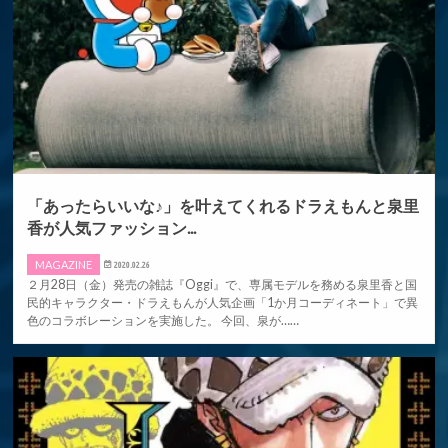
「あったらいいな♪」を叶えてくれるドラえもんと泉里
香が人気ファッション...
MAGAZINE
2020.02.26
２月28日（金）発売の雑誌『Oggi』で、専属モデルを務める泉里香と国
民的キャラクター・ドラえもんが人気企画「1か月コーディネート」で異
色のコラボレーションを実施した。 今回、泉が……