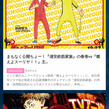
まもなく公開ちょー！『浦安鉄筋家族』の春巻vs『燃
えよスーリヤ！！』主...
MAGAZINE
2019.12.12
インド発のカンフーアクション映画『燃えよスーリヤ！！』に、先日実
写ドラマ化が発表され話題沸騰中のギャグマンガ『浦安鉄筋家族』の作
者・浜岡賢次氏からコラボイラストが寄せられた。 本作……