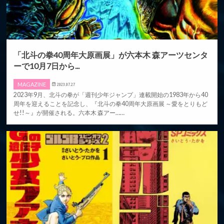
「北斗の拳40周年大原画展」が六本木 森アーツセンタ
ーで10月7日から...
MAGAZINE
2023.07.27
2023年9月、北斗の拳が「週刊少年ジャンプ」連載開始の1983年から40
周年を迎えることを記念し、『北斗の拳40周年大原画展 ～愛をとりもど
せ!!～』が開催される。六本木 森アー……