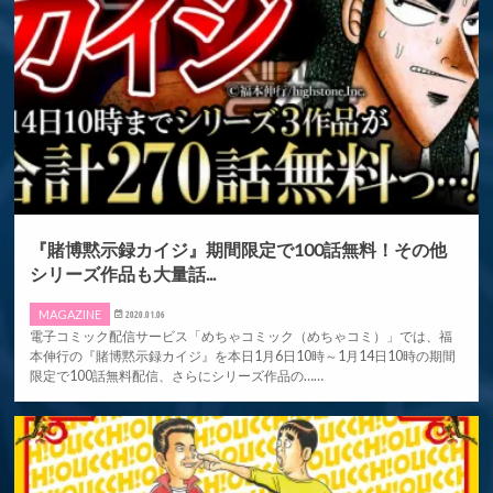
『賭博黙示録カイジ』期間限定で100話無料！その他
シリーズ作品も大量話...
MAGAZINE
2020.01.06
電子コミック配信サービス「めちゃコミック（めちゃコミ）」では、福
本伸行の『賭博黙示録カイジ』を本日1月6日10時～1月14日10時の期間
限定で100話無料配信、さらにシリーズ作品の……