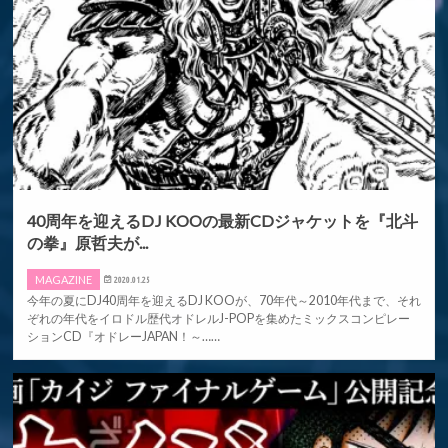
40周年を迎えるDJ KOOの最新CDジャケットを『北斗
の拳』原哲夫が...
MAGAZINE
2020.01.25
今年の夏にDJ40周年を迎えるDJ KOOが、70年代～2010年代まで、それ
ぞれの年代をイロドル歴代オドレルJ-POPを集めたミックスコンピレー
ションCD『オドレーJAPAN！～……