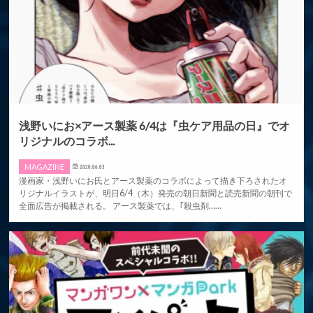
浅野いにお×アース製薬 6/4は『虫ケア用品の日』でオ
リジナルのコラボ...
MAGAZINE
2020.06.03
漫画家・浅野いにお氏とアース製薬のコラボによって描き下ろされたオ
リジナルイラストが、明日6/4（木）発売の朝日新聞と読売新聞の朝刊で
全面広告が掲載される。 アース製薬では、｢殺虫剤……