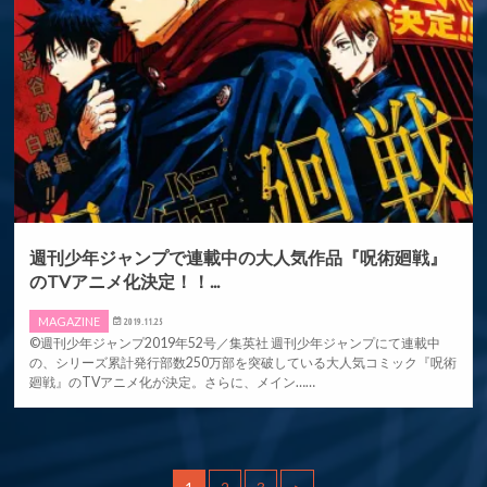
週刊少年ジャンプで連載中の大人気作品『呪術廻戦』
のTVアニメ化決定！！...
MAGAZINE
2019.11.25
©週刊少年ジャンプ2019年52号／集英社 週刊少年ジャンプにて連載中
の、シリーズ累計発行部数250万部を突破している大人気コミック『呪術
廻戦』のTVアニメ化が決定。さらに、メイン……