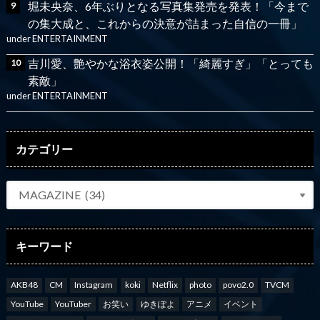
堀未央奈、6年ぶりとなる写真集発売を発表！「今まで
の集大成と、これからの決意が詰まった自信の一冊」
under
ENTERTAINMENT
吉川愛、艶やかな浴衣姿公開！「綺麗すぎ」「とっても
素敵」
under
ENTERTAINMENT
カテゴリー
キーワード
AKB48
CM
Instagram
koki
Netflix
photo
povo2.0
TVCM
YouTube
YouTuber
お笑い
ゆきぽよ
アニメ
イベント