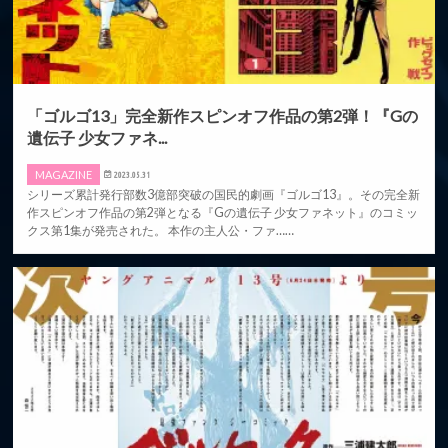
「ゴルゴ13」完全新作スピンオフ作品の第2弾！『Gの
遺伝子 少女ファネ...
MAGAZINE
2023.05.31
シリーズ累計発行部数3億部突破の国民的劇画『ゴルゴ13』。その完全新
作スピンオフ作品の第2弾となる『Gの遺伝子 少女ファネット』のコミッ
クス第1集が発売された。 本作の主人公・ファ……