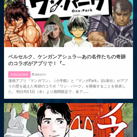
ベルセルク、ケンガンアシュラ―あの名作たちの奇跡
のコラボがアプリで！『...
MAGAZINE
2020.03.31
漫画アプリ『マンガワン』（小学館）と『マンガPark』 (白泉社）がアプ
リの壁を超えた奇跡のコラボ『ワン・パーク』を開催することを発表し
た。 明日4月1日（水）より期間限定で、各ア……