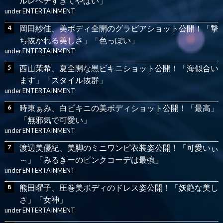
ルレベチすぎてやばい」
under
ENTERTAINMENT
岡田紗佳、美ボディ全開のグラビアショット公開！「撃
ち抜かれる美しさ」「色っぽい」
under
ENTERTAINMENT
西山茉希、夏全開な黒ビキニショット公開！「海似合い
ます」「スタイル抜群」
under
ENTERTAINMENT
時東ぁみ、白ビキニの美ボディショット公開！「最高」
「無邪気で可愛い」
under
ENTERTAINMENT
渡辺美優紀、美脚のミニワンピ衣装姿公開！「可愛いぃ
～」「みるきーのピンクコーデは最強」
under
ENTERTAINMENT
熊田曜子、圧巻美ボディのドレス姿公開！「妖艶な美し
さ」「女神」
under
ENTERTAINMENT