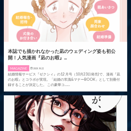
本誌でも描かれなかった凪のウェディング姿も初公
開！人気漫画『凪のお暇』...
MAGAZINE
2020.10.22
結婚情報サービス『ゼクシィ』の12 月号（10月23日発売)で、漫画『凪
のお暇』とコラボが実現。「結婚の常識&マナーBOOK」として別冊付
録することが決定した。 この豪華コ……