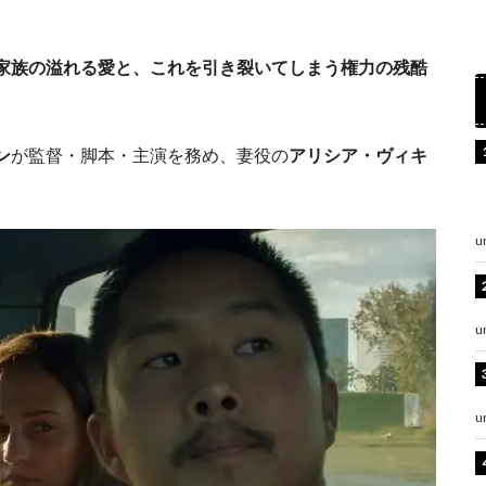
家族の溢れる愛と、これを引き裂いてしまう権力の残酷
。
ン
が監督・脚本・主演を務め、妻役の
アリシア・ヴィキ
u
u
u