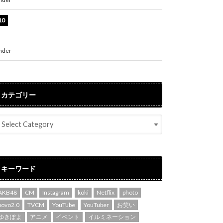
堀未央奈、6年ぶりとなる写真集発売を発表！
「今までの集大成と、これからの決意が詰まっ
た自信の一冊」
nder
ENTERTAINMENT
カテゴリー
キーワード
AKB48
CM
Instagram
koki
Netflix
photo
povo2.0
TVCM
YouTube
YouTuber
お笑い
ゆきぽよ
アニメ
イベント
イルミネーション