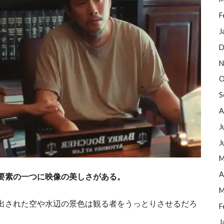
F
J
D
N
O
S
A
J
J
M
A
要素の一つに映像の美しさがある。
M
出された空や水辺の景色は観る者をうっとりさせるだろ
F
J