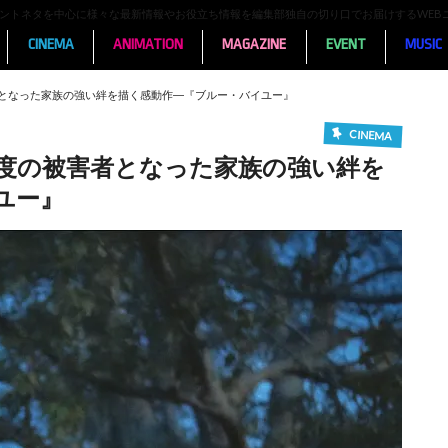
ンメントネタを中心に様々な最新情報やお役立ち情報を編集部独自の切り口でお届けするWEB
CINEMA
ANIMATION
MAGAZINE
EVENT
MUSIC
となった家族の強い絆を描く感動作―『ブルー・バイユー』
CINEMA
度の被害者となった家族の強い絆を
ユー』