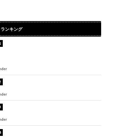
ランキング
【インタビュー】堀内まり菜＆宮本佳林＆杏ジ
ュリア＆及川結依「みんなでどこまで高い到達
点を目指せるかすごく楽しみです！」『スクー
ルアイドルミュージカル』
nder
ENTERTAINMENT
板野友美、水着姿の美ボディショット公開！
「スタイル抜群」「最高にセクシー」
nder
ENTERTAINMENT
横野すみれ、ビキニ姿のグラビアショット公
開！「美しい」「スタイル最高！」
nder
ENTERTAINMENT
板野友美、神スタイルのビキニショット公開！
「スタイルレベチすぎてやばい」