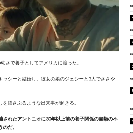
u
u
u
の幼さで養子としてアメリカに渡った。
キャシーと結婚し、彼女の娘のジェシーと3人でささや
u
しを揺さぶるような出来事が起きる。
u
捕されたアントニオに30年以上前の養子関係の書類の不
うのだ。
u