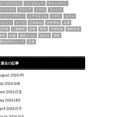
インスタグラム
インタビュー
キャンペーン
クリスマス
グラビア
コラボ
ファミマ
ファミリーマート
ヘアスタイル
マギー
モデル
レビュー
ローラ
乃木坂46
内田理央
女優
山田優
工藤静香
新曲
映画
木村拓哉
板野友美
漫画
私服
藤田ニコル
誕生日
調査
週刊少年ジャンプ
音楽
過去の記事
ugust 2026 (9)
uly 2026 (64)
une 2026 (53)
ay 2026 (45)
pril 2026 (57)
arch 2026 (62)