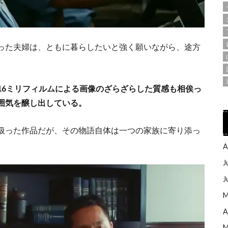
った夫婦は、ともに暮らしたいと強く願いながら、途方
16ミリフィルムによる画像のざらざらした質感も相俟っ
囲気を醸し出している。
扱った作品だが、その物語自体は一つの家族に寄り添っ
A
J
J
M
A
M