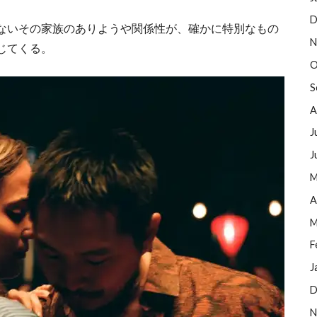
D
ないその家族のありようや関係性が、確かに特別なもの
N
じてくる。
O
S
A
J
J
M
A
M
F
J
D
N