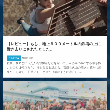
【レビュー】もし、地上６００メートルの鉄塔の上に
置き去りにされたとした...
CINEMA
2023.01.25
戦争、暴力といった人為や猛獣などを除いて、自然界に存在する最も怖
いものとは何だろう。 海も台風も洪水も、雪崩も火山の噴火も確かに恐
怖だ。 しかし、日常にもっと当たり前のように存在し……