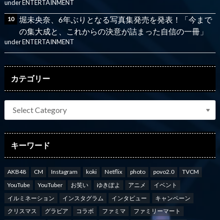
under
ENTERTAINMENT
堀未央奈、6年ぶりとなる写真集発売を発表！「今まで
の集大成と、これからの決意が詰まった自信の一冊」
under
ENTERTAINMENT
カテゴリー
キーワード
AKB48
CM
Instagram
koki
Netflix
photo
povo2.0
TVCM
YouTube
YouTuber
お笑い
ゆきぽよ
アニメ
イベント
イルミネーション
インスタグラム
インタビュー
キャンペーン
クリスマス
グラビア
コラボ
ファミマ
ファミリーマート