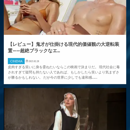
【レビュー】鬼才が仕掛ける現代的価値観の大逆転装
置——超絶ブラックなエ...
CINEMA
2023.02.28
皮肉すぎる笑いに身を委ねたいならこの映画で決まりだ。 現代社会に毒
されすぎて疑問も持たない人であれば、もしかしたら笑いより気まずさ
が勝るかもしれない。 だが今の世界に少しでも違和感……