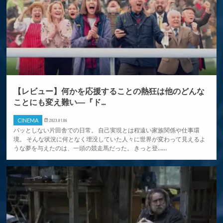
【レビュー】何かを応援することの熱狂は他のどんな
ことにも変え難い―『ド...
CINEMA
2023.01.06
パッとしない片田舎での日常。 自己実現とは程遠い家族関係や仕事環
境。 そんな状況に何となく埋没していた人々に世界が変わって見えるよ
うな夢を与えたのは、一頭の競走馬だった。 きっと登……