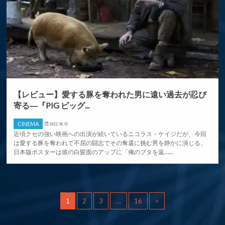
【レビュー】愛する豚を奪われた男に遠い過去が忍び
寄る―『PIG ピッグ...
CINEMA
2022.10.13
近頃クセの強い映画への出演が続いているニコラス・ケイジだが、今回
は愛する豚を奪われて不屈の闘志でその奪還に挑む男を静かに演じる。
日本版ポスターは彼の白髪面のアップに「俺のブタを返……
1
2
3
…
16
>