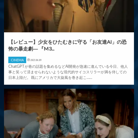
【レビュー】少女をひたむきに守る「お友達AI」の恐
怖の暴走劇― 『M3...
CINEMA
2023.06.09
ChatGPTが巷の話題を集めるなどAI開発が急速に進んでいる今日、他人
事と笑って済ませられないような現代的サイコスリラーが満を侍しての
日本上陸だ。 既にアメリカで大旋風を巻き起こ……