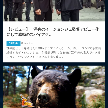
【レビュー】 渾身のイ・ジョンジェ監督デビュー作
にして感動のスパイアク...
CINEMA
2023.10.05
世界的ヒットを遂げたNetflixドラマ『イカゲーム』のシーズン2でも主演
続投するイ・ジョンジェ。 俳優歴30年になる彼が20年来の友人でもある
チョン・ウソンとともにダブル主演を務……