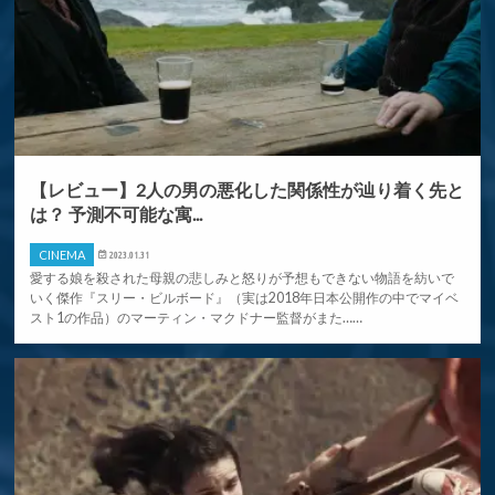
【レビュー】2人の男の悪化した関係性が辿り着く先と
は？ 予測不可能な寓...
CINEMA
2023.01.31
愛する娘を殺された母親の悲しみと怒りが予想もできない物語を紡いで
いく傑作『スリー・ビルボード』（実は2018年日本公開作の中でマイベ
スト1の作品）のマーティン・マクドナー監督がまた……