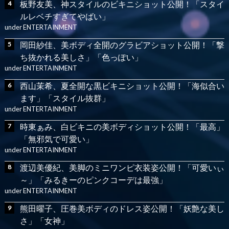
板野友美、神スタイルのビキニショット公開！「スタイ
ルレベチすぎてやばい」
under
ENTERTAINMENT
岡田紗佳、美ボディ全開のグラビアショット公開！「撃
ち抜かれる美しさ」「色っぽい」
under
ENTERTAINMENT
西山茉希、夏全開な黒ビキニショット公開！「海似合い
ます」「スタイル抜群」
under
ENTERTAINMENT
時東ぁみ、白ビキニの美ボディショット公開！「最高」
「無邪気で可愛い」
under
ENTERTAINMENT
渡辺美優紀、美脚のミニワンピ衣装姿公開！「可愛いぃ
～」「みるきーのピンクコーデは最強」
under
ENTERTAINMENT
熊田曜子、圧巻美ボディのドレス姿公開！「妖艶な美し
さ」「女神」