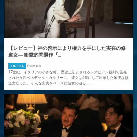
【レビュー】神の啓示により権力を手にした実在の修
道女― 衝撃的問題作『...
CINEMA
2023.02.24
17世紀、イタリアの小さな町。 歴史上初とされるレズビアン裁判で告発
された女性ベネデッタ・カルリーニ。 彼女は6歳にして出家した敬虔な修
道女だった。 そんな史実をベースに彼女の辿る……