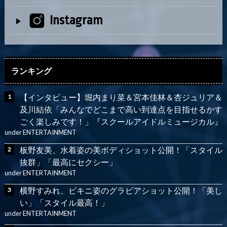
Instagram
ランキング
【インタビュー】堀内まり菜＆宮本佳林＆杏ジュリア＆
及川結依「みんなでどこまで高い到達点を目指せるかす
ごく楽しみです！」『スクールアイドルミュージカル』
under
ENTERTAINMENT
板野友美、水着姿の美ボディショット公開！「スタイル
抜群」「最高にセクシー」
under
ENTERTAINMENT
横野すみれ、ビキニ姿のグラビアショット公開！「美し
い」「スタイル最高！」
under
ENTERTAINMENT