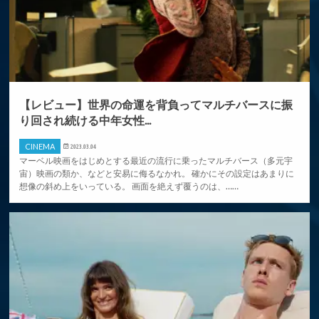
【レビュー】世界の命運を背負ってマルチバースに振
り回され続ける中年女性...
CINEMA
2023.03.04
マーベル映画をはじめとする最近の流行に乗ったマルチバース（多元宇
宙）映画の類か、などと安易に侮るなかれ。 確かにその設定はあまりに
想像の斜め上をいっている。 画面を絶えず覆うのは、……