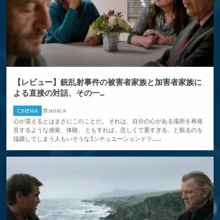
【レビュー】銃乱射事件の被害者家族と加害者家族に
よる直接の対話、その一...
CINEMA
2023.02.10
心が震えるとはまさにこのことだ。 それは、自分の心がある場所を再発
見するような感覚、体験。 ともすれば、悲しくて重すぎる、と観るのを
躊躇してしまう人もいそうな1シチュエーションドラ……