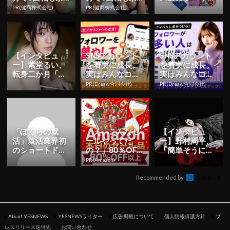
裕」1日31円で
裕」1日31円で
東京公演の日程
PR(健商株式会社)
PR(健商株式会社)
朝まで絶好調！
朝まで絶好調！
＆チケット情報
解禁！日...
【インタビュ
SNSアカウント
SNSアカウント
ー】紫堂るい、
を着実に成長。
を着実に成長。
転身二か月「も
実はみんなココ
実はみんなココ
っと知っていた
使ってます。
使ってます。
PR(Dreaw合同会社)
PR(Dreaw合同会社)
だくことを目標
に」 初ヘア...
「ぼくらの就
「え、こんなセ
【インタビュ
活」就活業界初
ールやってた
ー】野村周平、
のショートドラ
の？」80％OFF
「簡単そうに見
マシリーズを本
以上が続々登
えるけれど、ち
PR(Amazon)
日より公開！ | Y
場！Amazonの本
ゃんと伝えない
ESN...
気が...
といけない物...
Recommended by
About YESNEWS
YESNEWSライター
広告掲載について
個人情報保護方針
プ
レスリリース送付先
お問い合わせ