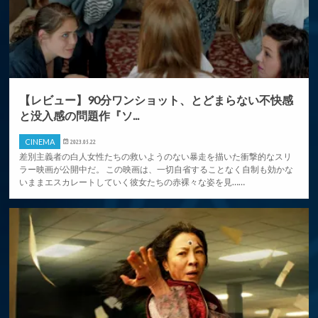
【レビュー】90分ワンショット、とどまらない不快感
と没入感の問題作『ソ...
CINEMA
2023.05.22
差別主義者の白人女性たちの救いようのない暴走を描いた衝撃的なスリ
ラー映画が公開中だ。 この映画は、一切自省することなく自制も効かな
いままエスカレートしていく彼女たちの赤裸々な姿を見……