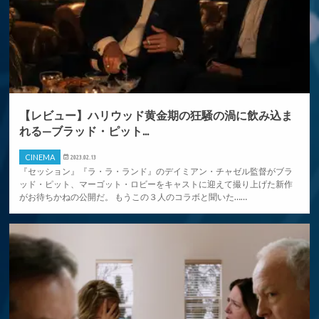
【レビュー】ハリウッド黄金期の狂騒の渦に飲み込ま
れる—ブラッド・ピット...
CINEMA
2023.02.13
『セッション』『ラ・ラ・ランド』のデイミアン・チャゼル監督がブラ
ッド・ピット、マーゴット・ロビーをキャストに迎えて撮り上げた新作
がお待ちかねの公開だ。 もうこの３人のコラボと聞いた……