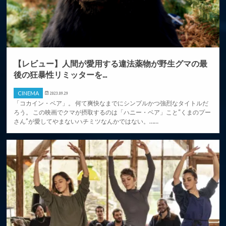
【レビュー】人間が愛用する違法薬物が野生グマの最
後の狂暴性リミッターを...
CINEMA
2023.09.29
「コカイン・ベア」。 何て爽快なまでにシンプルかつ強烈なタイトルだ
ろう。 この映画でクマが摂取するのは「ハニー・ベア」こと“くまのプー
さん”が愛してやまないハチミツなんかではない。……