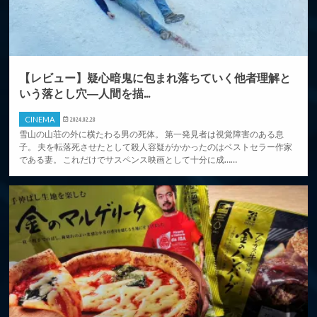
【レビュー】疑心暗鬼に包まれ落ちていく他者理解と
いう落とし穴―人間を描...
CINEMA
2024.02.28
雪山の山荘の外に横たわる男の死体。 第一発見者は視覚障害のある息
子。 夫を転落死させたとして殺人容疑がかかったのはベストセラー作家
である妻。 これだけでサスペンス映画として十分に成……