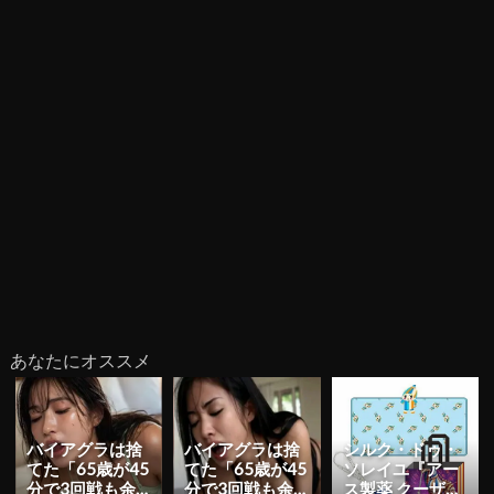
あなたにオススメ
バイアグラは捨
バイアグラは捨
シルク・ドゥ・
てた「65歳が45
てた「65歳が45
ソレイユ『アー
分で3回戦も余
分で3回戦も余
ス製薬 クーザ』