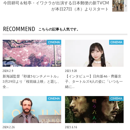
今田耕司＆蛙亭・イワクラが出演する日本郵便の新TVCM
が本日27日（木）よりスタート
RECOMMEND
こちらの記事も人気です。
CINEMA
CINEMA
2024.2.9
2023.9.28
新海誠監督『秒速5センチメートル』
【インタビュー】日向坂46・齊藤京
3月29日より「桜前線上映」と題し、
子、タートルズ4人の姿に「いつも一
全…
緒に…
CINEMA
CINEMA
2024.2.26
2023.6.16