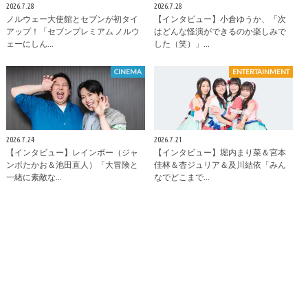
2026.7.28
2026.7.28
ノルウェー大使館とセブンが初タイ
【インタビュー】小倉ゆうか、「次
アップ！「セブンプレミアム ノルウ
はどんな怪演ができるのか楽しみで
ェーにしん…
した（笑）」…
CINEMA
ENTERTAINMENT
2026.7.24
2026.7.21
【インタビュー】レインボー（ジャ
【インタビュー】堀内まり菜＆宮本
ンボたかお＆池田直人）「大冒険と
佳林＆杏ジュリア＆及川結依「みん
一緒に素敵な…
なでどこまで…