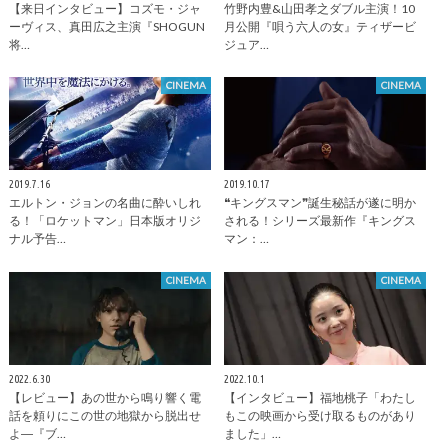
【来日インタビュー】コズモ・ジャ
竹野内豊&山田孝之ダブル主演！10
ーヴィス、真田広之主演『SHOGUN
月公開『唄う六人の女』ティザービ
将…
ジュア…
CINEMA
CINEMA
2019.7.16
2019.10.17
エルトン・ジョンの名曲に酔いしれ
❝キングスマン❞誕生秘話が遂に明か
る！「ロケットマン」日本版オリジ
される！シリーズ最新作『キングス
ナル予告…
マン：…
CINEMA
CINEMA
2022.6.30
2022.10.1
【レビュー】あの世から鳴り響く電
【インタビュー】福地桃子「わたし
話を頼りにこの世の地獄から脱出せ
もこの映画から受け取るものがあり
よ―『ブ…
ました」…