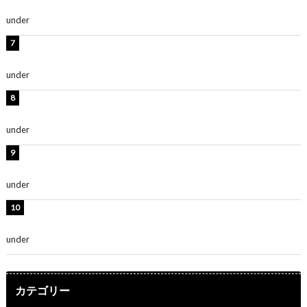
ち抜かれる美しさ」「色っぽい」
under
ENTERTAINMENT
時東ぁみ、白ビキニの美ボディショット公開！「最高」
「無邪気で可愛い」
under
ENTERTAINMENT
渡辺美優紀、美脚のミニワンピ衣装姿公開！「可愛いぃ
～」「みるきーのピンクコーデは最強」
under
ENTERTAINMENT
熊田曜子、圧巻美ボディのドレス姿公開！「妖艶な美し
さ」「女神」
under
ENTERTAINMENT
堀未央奈、6年ぶりとなる写真集発売を発表！「今まで
の集大成と、これからの決意が詰まった自信の一冊」
under
ENTERTAINMENT
カテゴリー