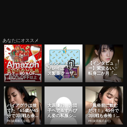
あなたにオススメ
「え、こんなセ
シルク・ドゥ・
【インタビュ
ールやってた
ソレイユ『アー
ー】紫堂るい、
の？」80％OFF
ス製薬 クーザ』
転身二か月「も
以上が続々登
東京公演の日程
っと知っていた
PR(Amazon)
場！Amazonの本
＆チケット情報
だくことを目標
気が...
解禁！日...
に」 初ヘア...
バイアグラは捨
大原優乃、お団
「風俗前に飲む
てた「65歳が45
子ヘア＆すっぴ
だけ！」45分で
分で3回戦も余
ん姿の私服ショ
3回戦も余裕！1
裕」980円で朝
ット公開！「す
日31円で朝まで
PR(健商株式会社)
PR(健商株式会社)
まで絶好調！
っぴん可愛すぎ
絶好調