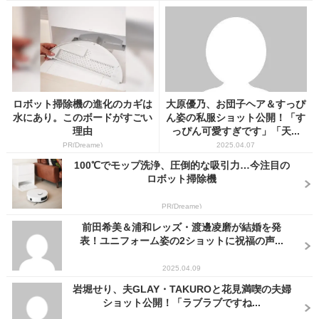
ロボット掃除機の進化のカギは
大原優乃、お団子ヘア＆すっぴ
水にあり。このボードがすごい
ん姿の私服ショット公開！「す
理由
っぴん可愛すぎです」「天...
PR(Dreame)
2025.04.07
100℃でモップ洗浄、圧倒的な吸引力…今注目の
ロボット掃除機
PR(Dreame)
前田希美＆浦和レッズ・渡邊凌磨が結婚を発
表！ユニフォーム姿の2ショットに祝福の声...
2025.04.09
岩堀せり、夫GLAY・TAKUROと花見満喫の夫婦
ショット公開！「ラブラブですね...