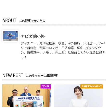
ABOUT
この記事をかいた人
ナビダ 錦小路
ディズニー、尾崎紀世彦、映画、海外旅行、大滝詠一、シベ
リア超特急、刑事コロンボ、三谷幸喜、007、ダウンタウ
ン、筒美京平、タモリ、井上順、歌謡曲などが人並みに好き
っ！
NEW POST
このライターの最新記事
OTHER
ENTERTAINMENT