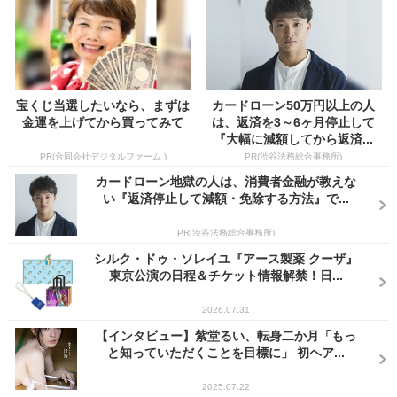
宝くじ当選したいなら、まずは
カードローン50万円以上の人
金運を上げてから買ってみて
は、返済を3～6ヶ月停止して
『大幅に減額してから返済...
PR(合同会社デジタルファーム )
PR(渋谷法務総合事務所)
カードローン地獄の人は、消費者金融が教えな
い『返済停止して減額・免除する方法』で...
PR(渋谷法務総合事務所)
シルク・ドゥ・ソレイユ『アース製薬 クーザ』
東京公演の日程＆チケット情報解禁！日...
2026.07.31
【インタビュー】紫堂るい、転身二か月「もっ
と知っていただくことを目標に」 初ヘア...
2025.07.22