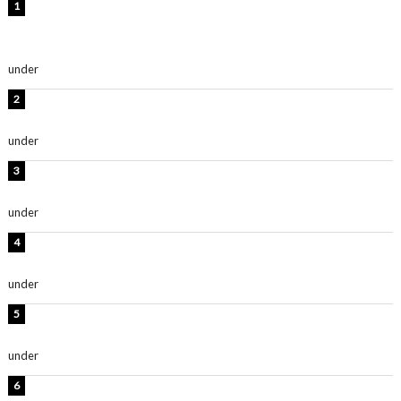
【インタビュー】堀内まり菜＆宮本佳林＆杏ジュリア＆
及川結依「みんなでどこまで高い到達点を目指せるかす
ごく楽しみです！」『スクールアイドルミュージカル』
under
ENTERTAINMENT
板野友美、水着姿の美ボディショット公開！「スタイル
抜群」「最高にセクシー」
under
ENTERTAINMENT
横野すみれ、ビキニ姿のグラビアショット公開！「美し
い」「スタイル最高！」
under
ENTERTAINMENT
板野友美、神スタイルのビキニショット公開！「スタイ
ルレベチすぎてやばい」
under
ENTERTAINMENT
西山茉希、夏全開な黒ビキニショット公開！「海似合い
ます」「スタイル抜群」
under
ENTERTAINMENT
岡田紗佳、美ボディ全開のグラビアショット公開！「撃