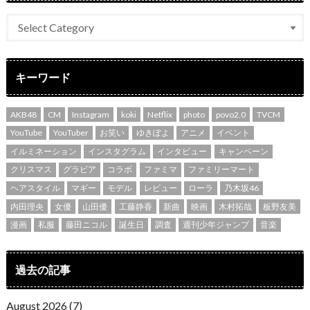
キーワード
AKB48
CM
Instagram
koki
Netflix
photo
povo2.0
TVCM
YouTube
YouTuber
お笑い
ゆきぽよ
アニメ
イベント
イルミネーション
インスタグラム
インタビュー
キャンペーン
クリスマス
グラビア
コラボ
ファミマ
ファミリーマート
ヘアスタイル
マギー
モデル
レビュー
ローラ
乃木坂46
内田理央
女優
山田優
工藤静香
新曲
映画
木村拓哉
板野友美
漫画
私服
藤田ニコル
誕生日
調査
週刊少年ジャンプ
音楽
過去の記事
August 2026 (7)