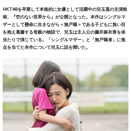
HKT48を卒業して本格的に女優として活躍中の兒玉遥の主演映
画、『空のない世界から』が公開となった。本作はシングルマ
ザーとして懸命に生きながら＜無戸籍＞である子どもに負い目
を抱え葛藤する母親の物語で、兒玉は主人公の藤井麻衣香を体
当たりで演じている。「シングルマザー」と「無戸籍者」に焦
点を当てた本作について兒玉に話を聞いた。