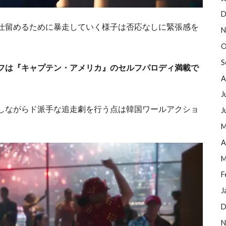
D
仕留めるために暴走していく様子は否応なしに緊張感を
N
O
S
フは『キャプテン・アメリカ』のセルフパロディ満載で
A
J
しながらド派手な追走劇を行う点は韓国ワールアクショ
J
M
A
M
F
J
D
N