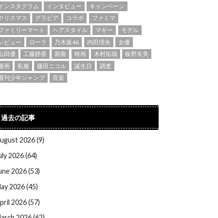
インスタグラム
インタビュー
キャンペーン
クリスマス
グラビア
コラボ
ファミマ
ファミリーマート
ヘアスタイル
マギー
モデル
レビュー
ローラ
乃木坂46
内田理央
女優
山田優
工藤静香
新曲
映画
木村拓哉
板野友美
漫画
私服
藤田ニコル
誕生日
調査
週刊少年ジャンプ
音楽
過去の記事
ugust 2026 (9)
uly 2026 (64)
une 2026 (53)
ay 2026 (45)
pril 2026 (57)
arch 2026 (62)