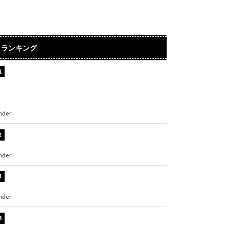
ランキング
【インタビュー】堀内まり菜＆宮本佳林＆杏ジ
ュリア＆及川結依「みんなでどこまで高い到達
点を目指せるかすごく楽しみです！」『スクー
ルアイドルミュージカル』
nder
ENTERTAINMENT
板野友美、水着姿の美ボディショット公開！
「スタイル抜群」「最高にセクシー」
nder
ENTERTAINMENT
横野すみれ、ビキニ姿のグラビアショット公
開！「美しい」「スタイル最高！」
nder
ENTERTAINMENT
板野友美、神スタイルのビキニショット公開！
「スタイルレベチすぎてやばい」