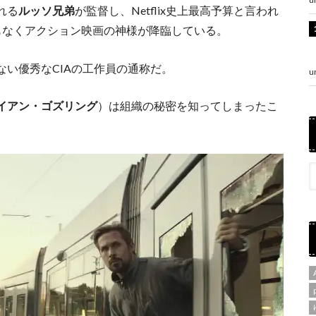
れる
ルッソ兄弟
が監督し、Netflix史上最高予算と言われ
もなくアクション映画の神様が降臨している。
い優秀なCIAの工作員の通称だ。
u
イアン・ゴズリング
）は組織の秘密を知ってしまったこ
。