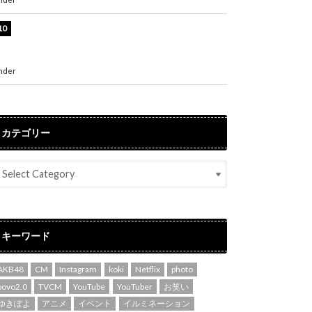
堀未央奈、6年ぶりとなる写真集発売を発表！
「今までの集大成と、これからの決意が詰まっ
た自信の一冊」
nder
ENTERTAINMENT
カテゴリー
キーワード
AKB48
CM
Instagram
koki
Netflix
photo
povo2.0
TVCM
YouTube
YouTuber
お笑い
ゆきぽよ
アニメ
イベント
イルミネーション