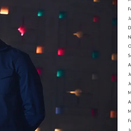
F
J
D
N
O
S
A
J
J
M
A
M
F
J