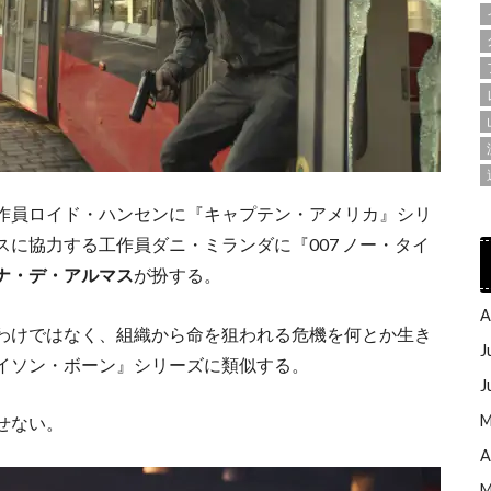
作員ロイド・ハンセンに『キャプテン・アメリカ』シリ
スに協力する工作員ダニ・ミランダに『007 ノー・タイ
ナ・デ・アルマス
が扮する。
A
わけではなく、組織から命を狙われる危機を何とか生き
J
イソン・ボーン』シリーズに類似する。
J
M
せない。
A
M