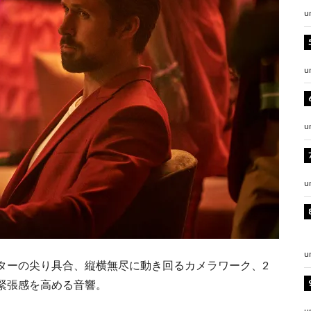
u
u
u
u
u
ターの尖り具合、縦横無尽に動き回るカメラワーク、2
緊張感を高める音響。
u