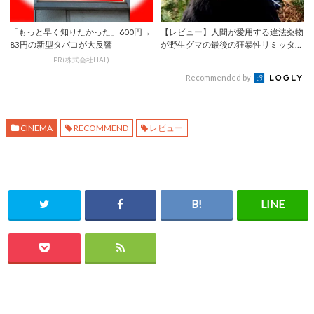
「もっと早く知りたかった」600円→
【レビュー】人間が愛用する違法薬物
83円の新型タバコが大反響
が野生グマの最後の狂暴性リミッター
を外す――『...
PR(株式会社HAL)
Recommended by
CINEMA
RECOMMEND
レビュー