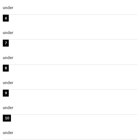
ます」「スタイル抜群」
under
ENTERTAINMENT
岡田紗佳、美ボディ全開のグラビアショット公開！「撃
ち抜かれる美しさ」「色っぽい」
under
ENTERTAINMENT
時東ぁみ、白ビキニの美ボディショット公開！「最高」
「無邪気で可愛い」
under
ENTERTAINMENT
渡辺美優紀、美脚のミニワンピ衣装姿公開！「可愛いぃ
～」「みるきーのピンクコーデは最強」
under
ENTERTAINMENT
熊田曜子、圧巻美ボディのドレス姿公開！「妖艶な美し
さ」「女神」
under
ENTERTAINMENT
堀未央奈、6年ぶりとなる写真集発売を発表！「今まで
の集大成と、これからの決意が詰まった自信の一冊」
under
ENTERTAINMENT