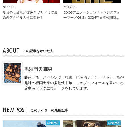
2019.8.29
2024.4.19
夏菜の女優魂が炸裂？ ノリノリで最
3DCGアニメーション『トランスフォ
恐のアナベル人形に変身！
ーマー／ONE』2024年日本公開決…
ABOUT
この記事をかいた人
毘沙門天 華男
映画、旅、ボクシング、読書、絵を描くこと、サウナ、酒が
趣味の福岡出身の多動性中年。このプロフィールを書いてる
途中もドラクエウォークをしています。
NEW POST
このライターの最新記事
CINEMA
CINEMA