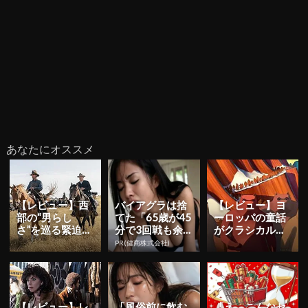
あなたにオススメ
【レビュー】西
バイアグラは捨
【レビュー】ヨ
部の“男らし
てた「65歳が45
ーロッパの童話
さ”を巡る緊迫し
分で3回戦も余
がクラシカルな
た人間模様―ベ
裕」980円で朝
アニメーション
PR(健商株式会社)
ネディクト・カ
まで絶好調！
として蘇り、現
ンバーバッ...
代の寓話と...
【レビュー】レ
「風俗前に飲む
「え、こんなセ