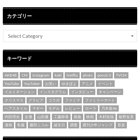
カテゴリー
キーワード
AKB48
CM
Instagram
koki
Netflix
photo
povo2.0
TVCM
YouTube
YouTuber
お笑い
ゆきぽよ
アニメ
イベント
イルミネーション
インスタグラム
インタビュー
キャンペーン
クリスマス
グラビア
コラボ
ファミマ
ファミリーマート
ヘアスタイル
マギー
モデル
レビュー
ローラ
乃木坂46
内田理央
女優
山田優
工藤静香
新曲
映画
木村拓哉
板野友美
漫画
私服
藤田ニコル
誕生日
調査
週刊少年ジャンプ
音楽