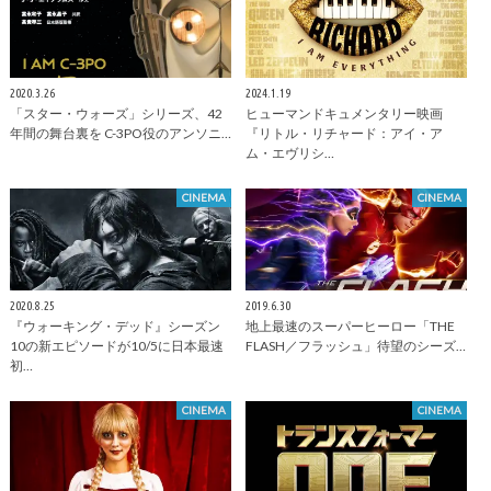
2020.3.26
2024.1.19
「スター・ウォーズ」シリーズ、42
ヒューマンドキュメンタリー映画
年間の舞台裏を C-3PO役のアンソニ…
『リトル・リチャード：アイ・ア
ム・エヴリシ…
CINEMA
CINEMA
2020.8.25
2019.6.30
『ウォーキング・デッド』シーズン
地上最速のスーパーヒーロー「THE
10の新エピソードが10/5に日本最速
FLASH／フラッシュ」待望のシーズ…
初…
CINEMA
CINEMA