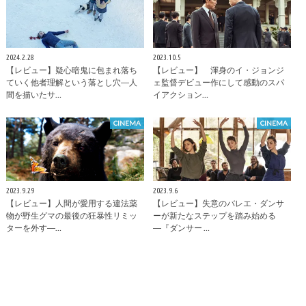
2024.2.28
2023.10.5
【レビュー】疑心暗鬼に包まれ落ち
【レビュー】 渾身のイ・ジョンジ
ていく他者理解という落とし穴―人
ェ監督デビュー作にして感動のスパ
間を描いたサ…
イアクション…
CINEMA
CINEMA
2023.9.29
2023.9.6
【レビュー】人間が愛用する違法薬
【レビュー】失意のバレエ・ダンサ
物が野生グマの最後の狂暴性リミッ
ーが新たなステップを踏み始める
ターを外す―…
―『ダンサー …