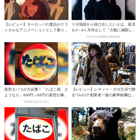
【レビュー】ヨーロッパの童話がクラ
リボ地獄から抜け出したい人は、返済
シカルなアニメーションとして蘇り、
を3～6ヶ月停止して『大幅に減額し
現代の寓話と...
てから返済す...
PR(渋谷法務総合事務所)
新型タバコが大反響！「たばこ税、さ
【レビュー】レディー・ガガ主演で贈
ようなら」600円→83円の新型が爆売
る“GUCCI”創業者一族の豪華絢爛な転
れ
落劇―...
PR(株式会社HAL)