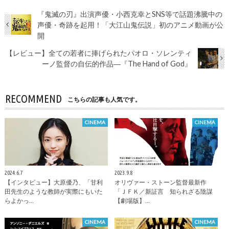
『鬼滅の刃』出演声優・⼩⻄克幸とSNS等で話題沸騰中の
声優・奇跡を起用！「大江山⻤伝説」初のアニメ動画が公
開
【レビュー】全ての若者に捧げられたパオロ・ソレンティ
ーノ監督の自伝的作品―『The Hand of God』
RECOMMEND
こちらの記事も人気です。
CINEMA
CINEMA
2024.6.7
2023.9.8
【インタビュー】大原優乃、「甘利
オリヴァー・ストーン監督最新作
田先生のような教師が実際にもいた
「ＪＦＫ／新証言 知られざる陰謀
らよかっ…
【劇場版】…
CINEMA
CINEMA