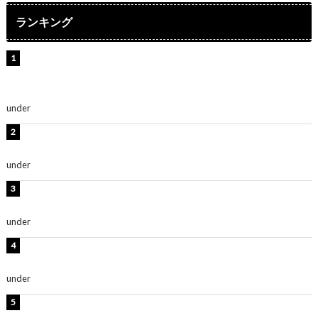
ランキング
【インタビュー】堀内まり菜＆宮本佳林＆杏ジュリア＆
及川結依「みんなでどこまで高い到達点を目指せるかす
ごく楽しみです！」『スクールアイドルミュージカル』
under
ENTERTAINMENT
板野友美、水着姿の美ボディショット公開！「スタイル
抜群」「最高にセクシー」
under
ENTERTAINMENT
横野すみれ、ビキニ姿のグラビアショット公開！「美し
い」「スタイル最高！」
under
ENTERTAINMENT
板野友美、神スタイルのビキニショット公開！「スタイ
ルレベチすぎてやばい」
under
ENTERTAINMENT
西山茉希、夏全開な黒ビキニショット公開！「海似合い