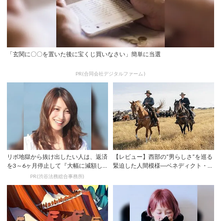
「玄関に〇〇を置いた後に宝くじ買いなさい」簡単に当選
PR(合同会社デジタルファーム )
リボ地獄から抜け出したい人は、返済
【レビュー】西部の“男らしさ”を巡る
を3～6ヶ月停止して『大幅に減額し
緊迫した人間模様―ベネディクト・カ
てから返済す...
ンバーバッ...
PR(渋谷法務総合事務所)