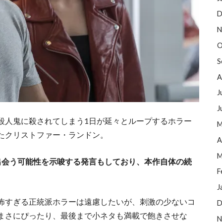
D
N
O
S
A
J
J
殺人鬼に殺されてしまう1日が延々とループするホラー
M
たクリストファー・ランドン。
A
M
出会う可能性を示唆する発言もしており、本作自体の続
F
J
怖すぎる正統派ホラーは遠慮したいが、刺激の少ないコ
D
まさにぴったり、最後まで小ネタも満載で飽きさせな
N