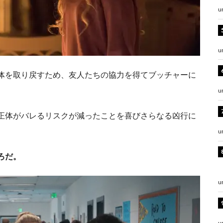
u
u
体を取り戻すため、友人たちの協力を得てブッチャーに
u
正体がバレるリスクが減ったことを喜びさらなる凶行に
u
ろだ。
u
u