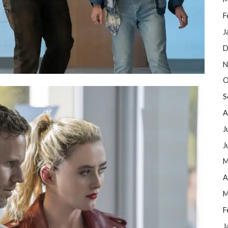
F
J
D
N
O
S
A
J
J
M
A
M
F
J