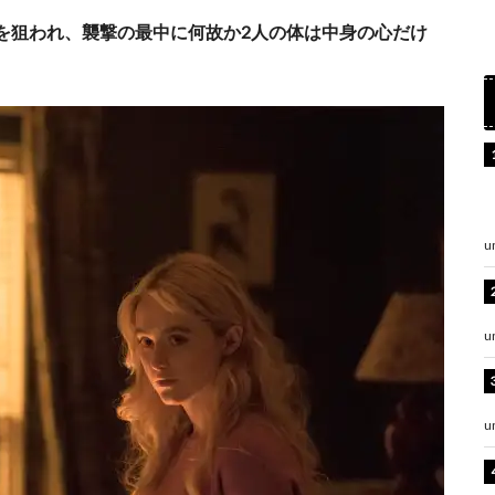
を狙われ、襲撃の最中に何故か2人の体は中身の心だけ
u
u
u