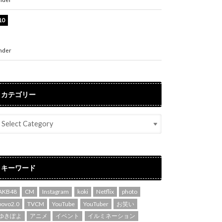
堀未央奈、6年ぶりとなる写真集発売を発表！
「今までの集大成と、これからの決意が詰まっ
た自信の一冊」
nder
ENTERTAINMENT
カテゴリー
キーワード
AKB48
CM
Instagram
koki
Netflix
photo
povo2.0
TVCM
YouTube
YouTuber
お笑い
ゆきぽよ
アニメ
イベント
イルミネーション