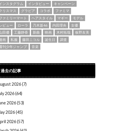
インスタグラム
インタビュー
キャンペーン
クリスマス
グラビア
コラボ
ファミマ
ファミリーマート
ヘアスタイル
マギー
モデル
レビュー
ローラ
乃木坂46
内田理央
女優
山田優
工藤静香
新曲
映画
木村拓哉
板野友美
漫画
私服
藤田ニコル
誕生日
調査
週刊少年ジャンプ
音楽
過去の記事
ugust 2026 (7)
uly 2026 (64)
une 2026 (53)
ay 2026 (45)
pril 2026 (57)
arch 2026 (62)