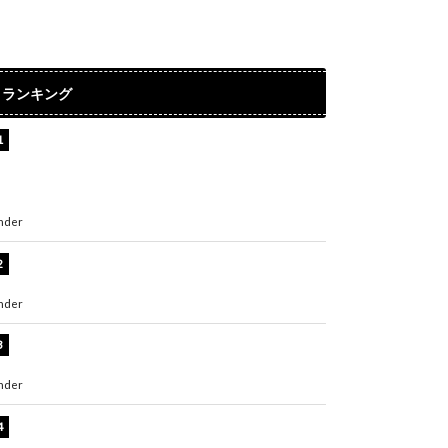
ランキング
【インタビュー】堀内まり菜＆宮本佳林＆杏ジ
ュリア＆及川結依「みんなでどこまで高い到達
点を目指せるかすごく楽しみです！」『スクー
ルアイドルミュージカル』
nder
ENTERTAINMENT
板野友美、水着姿の美ボディショット公開！
「スタイル抜群」「最高にセクシー」
nder
ENTERTAINMENT
横野すみれ、ビキニ姿のグラビアショット公
開！「美しい」「スタイル最高！」
nder
ENTERTAINMENT
板野友美、神スタイルのビキニショット公開！
「スタイルレベチすぎてやばい」