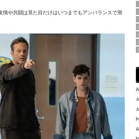
友情や共闘は見た目だけはいつまでもアンバランスで滑
A
J
J
M
A
M