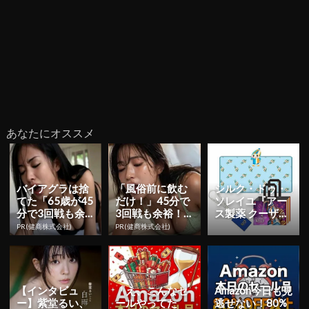
あなたにオススメ
バイアグラは捨
「風俗前に飲む
シルク・ドゥ・
てた「65歳が45
だけ！」45分で
ソレイユ『アー
分で3回戦も余
3回戦も余裕！9
ス製薬 クーザ』
裕」980円で朝
80円で朝まで絶
東京公演の日程
PR(健商株式会社)
PR(健商株式会社)
まで絶好調！
好調
＆チケット情報
解禁！日...
【インタビュ
「え、こんなセ
Amazon今日も見
ー】紫堂るい、
ールやってた
逃せない！80%