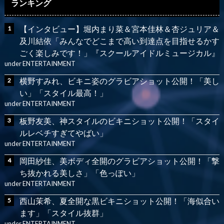
ランキング
【インタビュー】堀内まり菜＆宮本佳林＆杏ジュリア＆
及川結依「みんなでどこまで高い到達点を目指せるかす
ごく楽しみです！」『スクールアイドルミュージカル』
under
ENTERTAINMENT
横野すみれ、ビキニ姿のグラビアショット公開！「美し
い」「スタイル最高！」
under
ENTERTAINMENT
板野友美、神スタイルのビキニショット公開！「スタイ
ルレベチすぎてやばい」
under
ENTERTAINMENT
岡田紗佳、美ボディ全開のグラビアショット公開！「撃
ち抜かれる美しさ」「色っぽい」
under
ENTERTAINMENT
西山茉希、夏全開な黒ビキニショット公開！「海似合い
ます」「スタイル抜群」
under
ENTERTAINMENT