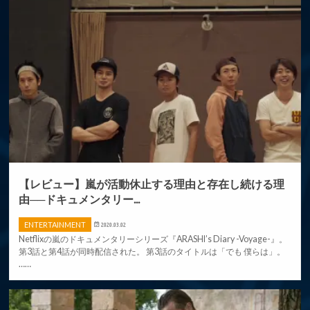
【レビュー】嵐が活動休止する理由と存在し続ける理
由──ドキュメンタリー...
ENTERTAINMENT
2020.03.02
Netflixの嵐のドキュメンタリーシリーズ『ARASHI’s Diary -Voyage-』。
第3話と第4話が同時配信された。 第3話のタイトルは「でも 僕らは」。
……