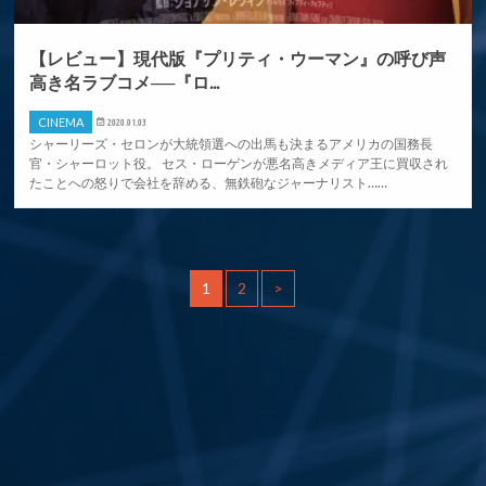
【レビュー】現代版『プリティ・ウーマン』の呼び声
高き名ラブコメ──『ロ...
CINEMA
2020.01.03
シャーリーズ・セロンが大統領選への出馬も決まるアメリカの国務長
官・シャーロット役。 セス・ローゲンが悪名高きメディア王に買収され
たことへの怒りで会社を辞める、無鉄砲なジャーナリスト……
1
2
>