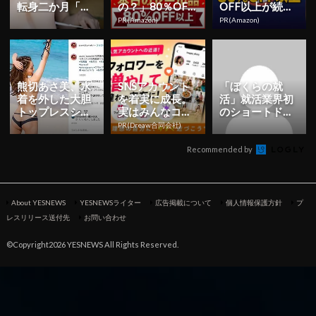
転身二か月「も
の？」80％OFF
OFF以上が続々
っと知っていた
以上が続々登
登場
PR(Amazon)
PR(Amazon)
だくことを目標
場！Amazonの本
に」 初ヘア...
気が...
熊切あさ美、水
SNSアカウント
「ぼくらの就
着を外した大胆
を着実に成長。
活」就活業界初
トップレスショ
実はみんなココ
のショートドラ
ット披露！16年
使ってます。
マシリーズを本
PR(Dreaw合同会社)
ぶり写真集
日より公開！ | Y
ESN...
Recommended by
About YESNEWS
YESNEWSライター
広告掲載について
個人情報保護方針
プ
レスリリース送付先
お問い合わせ
©Copyright2026 YESNEWS All Rights Reserved.