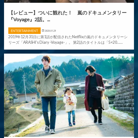
【レビュー】ついに観れた！ 嵐のドキュメンタリー
『Voyage』2話。...
ENTERTAINMENT
2020.01.29
2019年12月31日に第1話が配信されたNetflixの嵐のドキュメンタリーシ
リーズ「ARASHI’s Diary -Voyage-」。 第2話のタイトルは「5×20……