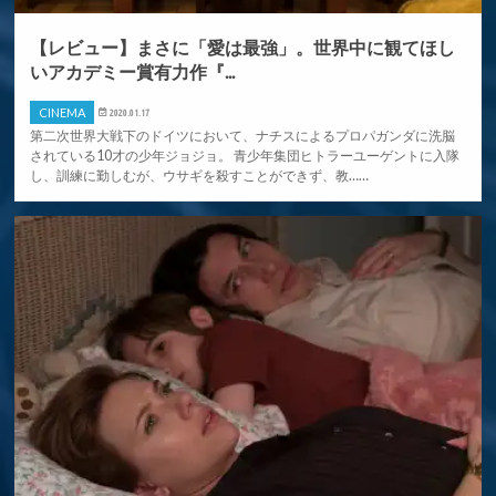
【レビュー】まさに「愛は最強」。世界中に観てほし
いアカデミー賞有力作『...
CINEMA
2020.01.17
第二次世界大戦下のドイツにおいて、ナチスによるプロパガンダに洗脳
されている10才の少年ジョジョ。 青少年集団ヒトラーユーゲントに入隊
し、訓練に勤しむが、ウサギを殺すことができず、教……