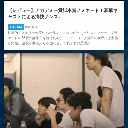
【レビュー】アカデミー賞脚本賞ノミネート！豪華キ
ャストによる痛快ノンス...
CINEMA
2020.02.05
世界的ミステリー作家のハーラン・スロンビー（クリストファー・プラ
マー）の85歳の誕生日を祝うために、ニューヨーク郊外の豪邸には家族
が集結。 全員が曲者ぶりを漂わせ、それぞれの思惑が……