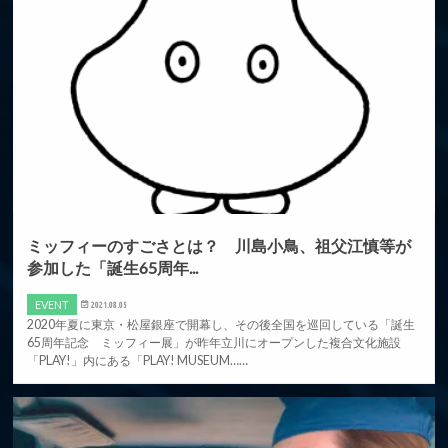
ミッフィーのすごさとは？ 川島小鳥、祖父江慎等が
参加した「誕生65周年...
EVENT
2021.08.05
2020年夏に東京・松屋銀座で開幕し、その後全国を巡回している「誕生
65周年記念 ミッフィー展」が昨年立川にオープンした複合文化施設
「PLAY!」内にある「PLAY! MUSEUM……