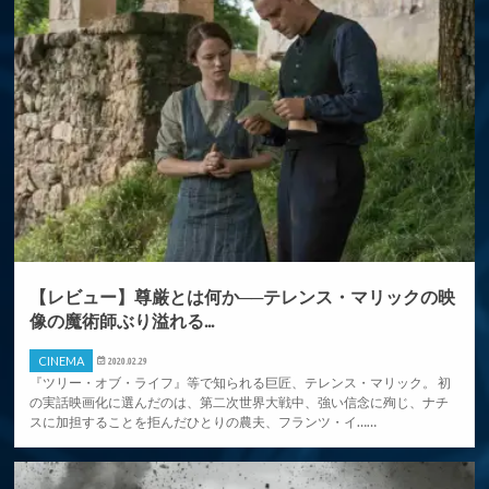
【レビュー】尊厳とは何か──テレンス・マリックの映
像の魔術師ぶり溢れる...
CINEMA
2020.02.29
『ツリー・オブ・ライフ』等で知られる巨匠、テレンス・マリック。 初
の実話映画化に選んだのは、第二次世界大戦中、強い信念に殉じ、ナチ
スに加担することを拒んだひとりの農夫、フランツ・イ……