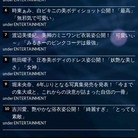
時東ぁみ、白ビキニの美ボディショット公開！「最高」
「無邪気で可愛い」
under
ENTERTAINMENT
渡辺美優紀、美脚のミニワンピ衣装姿公開！「可愛いぃ
～」「みるきーのピンクコーデは最強」
under
ENTERTAINMENT
熊田曜子、圧巻美ボディのドレス姿公開！「妖艶な美し
さ」「女神」
under
ENTERTAINMENT
堀未央奈、6年ぶりとなる写真集発売を発表！「今まで
の集大成と、これからの決意が詰まった自信の一冊」
under
ENTERTAINMENT
吉川愛、艶やかな浴衣姿公開！「綺麗すぎ」「とっても
素敵」
under
ENTERTAINMENT