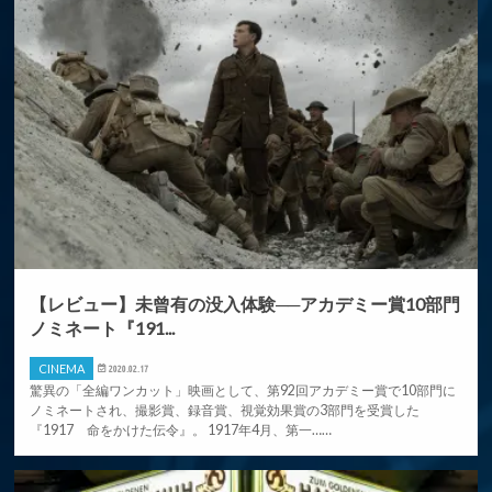
【レビュー】未曾有の没入体験──アカデミー賞10部門
ノミネート『191...
CINEMA
2020.02.17
驚異の「全編ワンカット」映画として、第92回アカデミー賞で10部門に
ノミネートされ、撮影賞、録音賞、視覚効果賞の3部門を受賞した
『1917 命をかけた伝令』。 1917年4月、第一……