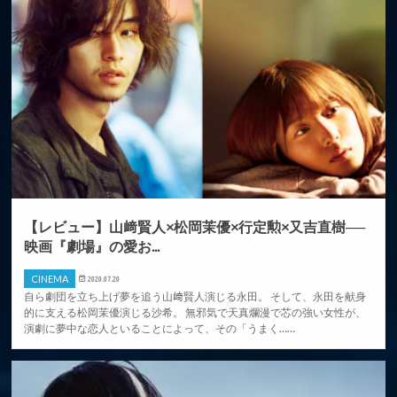
【レビュー】山﨑賢人×松岡茉優×行定勲×又吉直樹──
映画『劇場』の愛お...
CINEMA
2020.07.20
自ら劇団を立ち上げ夢を追う山﨑賢人演じる永田。 そして、永田を献身
的に支える松岡茉優演じる沙希。 無邪気で天真爛漫で芯の強い女性が、
演劇に夢中な恋人といることによって、その「うまく……