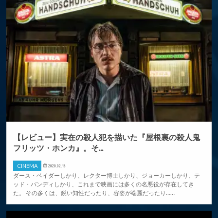
【レビュー】実在の殺人犯を描いた『屋根裏の殺人鬼
フリッツ・ホンカ』。そ...
CINEMA
2020.02.16
ダース・ベイダーしかり、レクター博士しかり、ジョーカーしかり、テ
ッド・バンディしかり、これまで映画には多くの名悪役が存在してき
た。 その多くは、鋭い知性だったり、容姿が端麗だったり……