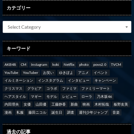
カテゴリー
キーワード
AKB48
CM
Instagram
koki
Netflix
photo
povo2.0
TVCM
YouTube
YouTuber
お笑い
ゆきぽよ
アニメ
イベント
イルミネーション
インスタグラム
インタビュー
キャンペーン
クリスマス
グラビア
コラボ
ファミマ
ファミリーマート
ヘアスタイル
マギー
モデル
レビュー
ローラ
乃木坂46
内田理央
女優
山田優
工藤静香
新曲
映画
木村拓哉
板野友美
漫画
私服
藤田ニコル
誕生日
調査
週刊少年ジャンプ
音楽
過去の記事