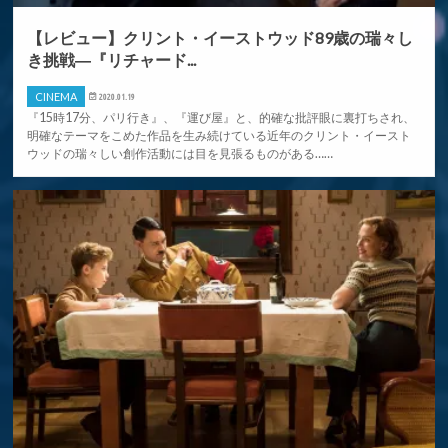
【レビュー】クリント・イーストウッド89歳の瑞々し
き挑戦―『リチャード...
CINEMA
2020.01.19
『15時17分、パリ行き』、『運び屋』と、的確な批評眼に裏打ちされ、
明確なテーマをこめた作品を生み続けている近年のクリント・イースト
ウッドの瑞々しい創作活動には目を見張るものがある……