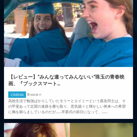
【レビュー】“みんな違ってみんないい”珠玉の青春映
画、『ブックスマート...
CINEMA
2020.08.17
高校生活で勉強ばかりしていたモリーとエイミーという親友同士は、そ
の甲斐あって志望の進路を勝ち取り、意気揚々と輝かしい将来への希望
に胸を膨らましているのだが……卒業式の前日になって、……