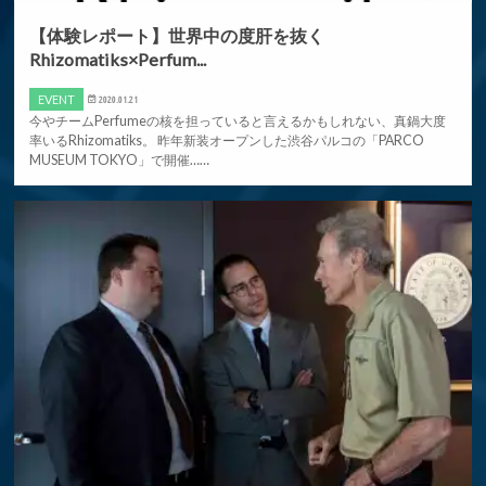
【体験レポート】世界中の度肝を抜く
Rhizomatiks×Perfum...
EVENT
2020.01.21
今やチームPerfumeの核を担っていると言えるかもしれない、真鍋大度
率いるRhizomatiks。 昨年新装オープンした渋谷パルコの「PARCO
MUSEUM TOKYO」で開催……