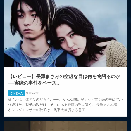
【レビュー】長澤まさみの空虚な目は何を物語るのか
──実際の事件をベース...
CINEMA
2020.07.02
親子とは一体何なのだろうか──。 そんな問いがずっと重く頭の中に浮か
び続けた。親子の数だけ、そこにある愛情の形は違う。 長澤まさみ演じ
るシングルマザーの秋子は、奥平大兼演じる息子・……