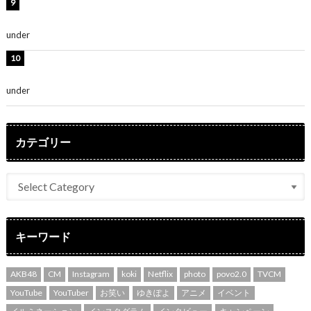
熊田曜子、圧巻美ボディのドレス姿公開！「妖艶な美し
さ」「女神」
under
ENTERTAINMENT
堀未央奈、6年ぶりとなる写真集発売を発表！「今まで
の集大成と、これからの決意が詰まった自信の一冊」
under
ENTERTAINMENT
カテゴリー
キーワード
AKB48
CM
Instagram
koki
Netflix
photo
povo2.0
TVCM
YouTube
YouTuber
お笑い
ゆきぽよ
アニメ
イベント