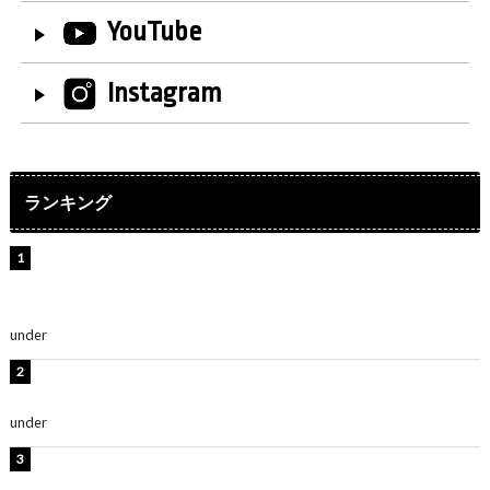
YouTube
Instagram
ランキング
【インタビュー】堀内まり菜＆宮本佳林＆杏ジュリア＆
及川結依「みんなでどこまで高い到達点を目指せるかす
ごく楽しみです！」『スクールアイドルミュージカル』
under
ENTERTAINMENT
板野友美、水着姿の美ボディショット公開！「スタイル
抜群」「最高にセクシー」
under
ENTERTAINMENT
横野すみれ、ビキニ姿のグラビアショット公開！「美し
い」「スタイル最高！」