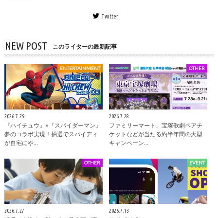
Twitter
NEW POST
このライターの最新記事
ENTERTAINMENT
OTHER
2026.7.29
2026.7.28
『ハイチュウ』×『スパイダーマン』
ファミリーマート、宝塚歌劇ペアチ
夢のコラボ実現！抽選でスパイディ
ケットなどが当たる約半年間の大型
が自宅にや…
キャンペーン…
OTHER
EVENT
2026.7.27
2026.7.13