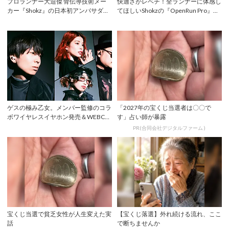
プロランナー大迫傑 骨伝導技術メー
快適さがレベチ！全ランナーに体感し
カー『Shokz』の日本初アンバサダー
てほしいShokzの『OpenRun Pro』...
に就任 ...
ゲスの極み乙女。メンバー監修のコラ
「2027年の宝くじ当選者は〇〇で
ボワイヤレスイヤホン発売＆WEBCM
す」占い師が暴露
公開
PR(合同会社デジタルファーム )
宝くじ当選で貧乏女性が人生変えた実
【宝くじ落選】外れ続ける流れ、ここ
話
で断ちませんか