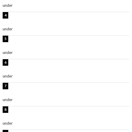
under
ENTERTAINMENT
板野友美、神スタイルのビキニショット公開！「スタイ
ルレベチすぎてやばい」
under
ENTERTAINMENT
西山茉希、夏全開な黒ビキニショット公開！「海似合い
ます」「スタイル抜群」
under
ENTERTAINMENT
岡田紗佳、美ボディ全開のグラビアショット公開！「撃
ち抜かれる美しさ」「色っぽい」
under
ENTERTAINMENT
時東ぁみ、白ビキニの美ボディショット公開！「最高」
「無邪気で可愛い」
under
ENTERTAINMENT
渡辺美優紀、美脚のミニワンピ衣装姿公開！「可愛いぃ
～」「みるきーのピンクコーデは最強」
under
ENTERTAINMENT