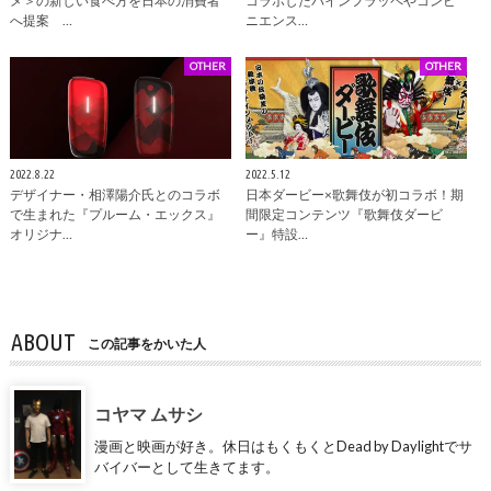
メ＞の新しい食べ方を日本の消費者
コラボしたパインフラッペやコンビ
へ提案 …
ニエンス…
OTHER
OTHER
2022.8.22
2022.5.12
デザイナー・相澤陽介氏とのコラボ
日本ダービー×歌舞伎が初コラボ！期
で生まれた『プルーム・エックス』
間限定コンテンツ『歌舞伎ダービ
オリジナ…
ー』特設…
ABOUT
この記事をかいた人
コヤマ ムサシ
漫画と映画が好き。休日はもくもくとDead by Daylightでサ
バイバーとして生きてます。