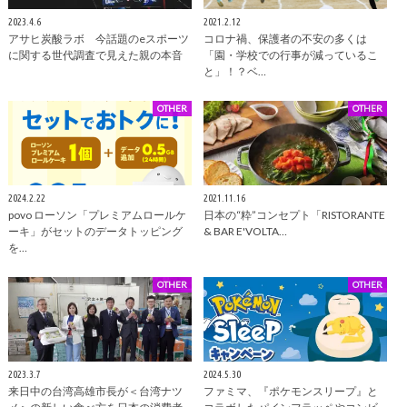
2023.4.6
2021.2.12
アサヒ炭酸ラボ 今話題のeスポーツ
コロナ禍、保護者の不安の多くは
に関する世代調査で見えた親の本音
「園・学校での行事が減っているこ
と」！？ベ…
OTHER
OTHER
2024.2.22
2021.11.16
povo ローソン「プレミアムロールケ
日本の“粋”コンセプト「RISTORANTE
ーキ」がセットのデータトッピング
& BAR E'VOLTA…
を…
OTHER
OTHER
2023.3.7
2024.5.30
来日中の台湾高雄市長が＜台湾ナツ
ファミマ、『ポケモンスリープ』と