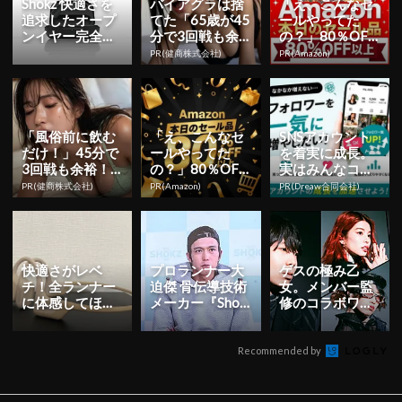
Shokz 快適さを
バイアグラは捨
「え、こんなセ
追求したオープ
てた「65歳が45
ールやってた
ンイヤー完全ワ
分で3回戦も余
の？」80％OFF
イヤレスイヤホ
裕」980円で朝
以上が続々登
PR(健商株式会社)
PR(Amazon)
ン『OpenDot...
まで絶好調！
場！Amazonの本
気が...
「風俗前に飲む
「え、こんなセ
SNSアカウント
だけ！」45分で
ールやってた
を着実に成長。
3回戦も余裕！9
の？」80％OFF
実はみんなココ
80円で朝まで絶
以上が続々登
使ってます。
PR(健商株式会社)
PR(Amazon)
PR(Dreaw合同会社)
好調
場！Amazonの本
気が...
快適さがレベ
プロランナー大
ゲスの極み乙
チ！全ランナー
迫傑 骨伝導技術
女。メンバー監
に体感してほし
メーカー『Shok
修のコラボワイ
いShokzの『Ope
z』の日本初アン
ヤレスイヤホン
nRun Pro』...
バサダーに就任
発売＆WEBCM
...
公開
Recommended by