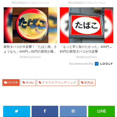
PR(合同会社デジタルファーム )
PR(合同会社デジタルファーム )
新型タバコが大反響！「たばこ税、さ
「もっと早く知りたかった」600円→
ようなら」600円→83円の新型が爆売
83円の新型タバコが大反響
れ
PR(株式会社HAL)
PR(株式会社HAL)
Recommended by
OTHER
Shokz
クラウドファンディング
新商品