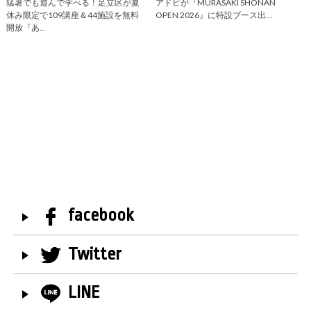
猛暑でも遊んで学べる！足立区が夏
アドビが『MURASAKI SHONAN
休み限定で109講座＆44施設を無料
OPEN 2026』に特設ブース出…
開放『あ…
facebook
Twitter
LINE