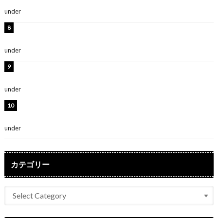
～」「みるきーのピンクコーデは最強」
under
ENTERTAINMENT
熊田曜子、圧巻美ボディのドレス姿公開！「妖艶な美し
さ」「女神」
under
ENTERTAINMENT
堀未央奈、6年ぶりとなる写真集発売を発表！「今まで
の集大成と、これからの決意が詰まった自信の一冊」
under
ENTERTAINMENT
吉川愛、艶やかな浴衣姿公開！「綺麗すぎ」「とっても
素敵」
under
ENTERTAINMENT
カテゴリー