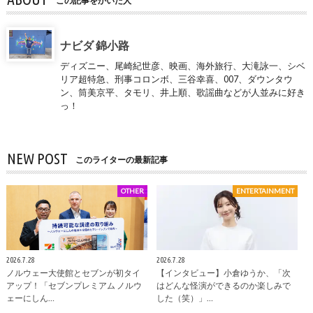
この記事をかいた人
ナビダ 錦小路
ディズニー、尾崎紀世彦、映画、海外旅行、大滝詠一、シベ
リア超特急、刑事コロンボ、三谷幸喜、007、ダウンタウ
ン、筒美京平、タモリ、井上順、歌謡曲などが人並みに好き
っ！
NEW POST
このライターの最新記事
OTHER
ENTERTAINMENT
2026.7.28
2026.7.28
ノルウェー大使館とセブンが初タイ
【インタビュー】小倉ゆうか、「次
アップ！「セブンプレミアム ノルウ
はどんな怪演ができるのか楽しみで
ェーにしん…
した（笑）」…