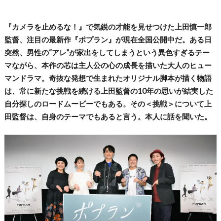
『カメラを止めるな！』で気鋭の才能を見せつけた上田慎一郎
監督、注目の最新作『ポプラン』が現在全国公開中だ。ある日
突然、男性の“アレ”が家出をしてしまうという異色すぎるテー
マながら、本作の芯は主人公の心の成長を描いた大人のヒュー
マンドラマ。奇抜な発想で生まれたオリジナル脚本が描く物語
は、常に新たな挑戦を続ける上田監督の10年の思いが結実した
自分探しのロードムービーでもある。その＜挑戦＞について上
田監督は、自身のテーマでもあると言う。本人に話を聞いた。