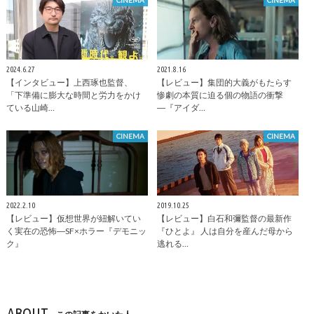
CINEMA
CINEMA
2024.6.27
2021.8.16
【インタビュー】上西琢也監督、
【レビュー】集団的大義がもたらす
「下準備に膨大な時間と労力をかけ
惨劇の本質に迫る個の物語の衝撃
ている山崎…
―『アイダ…
CINEMA
CINEMA
2022.2.10
2019.10.25
【レビュー】仮想世界が紐解いてい
【レビュー】白石和彌監督の最新作
く実在の恐怖―SF×ホラー『デモニッ
『ひとよ』 人は自分を産んだ母から
ク』
逃れる…
ABOUT