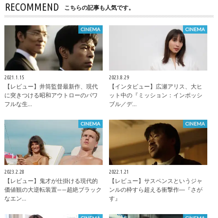
RECOMMEND
こちらの記事も人気です。
CINEMA
CINEMA
2021.1.15
2023.8.29
【レビュー】井筒監督最新作、現代
【インタビュー】広瀬アリス、大ヒ
に突きつける昭和アウトローのパワ
ット中の『ミッション：インポッシ
フルな生…
ブル／デ…
CINEMA
CINEMA
2023.2.28
2022.1.21
【レビュー】鬼才が仕掛ける現代的
【レビュー】サスペンスというジャ
価値観の大逆転装置——超絶ブラック
ンルの枠すら超える衝撃作―『さが
なエン…
す』