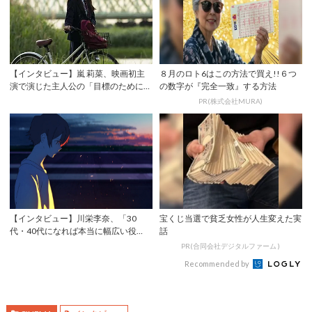
【インタビュー】嵐 莉菜、映画初主
８月のロト6はこの方法で買え!!６つ
演で演じた主人公の「目標のために意
の数字が『完全一致』する方法
志を貫こうと...
PR(株式会社MURA)
【インタビュー】川栄李奈、「30
宝くじ当選で貧乏女性が人生変えた実
代・40代になれば本当に幅広い役
話
を」俳優としての...
PR(合同会社デジタルファーム )
Recommended by