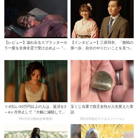
【レビュー】溢れ出るスプラッターホ
【インタビュー】三原羽衣、「挑戦の
ラー愛を全身全霊で受け止めよ―『ハ
第一歩、自分のやりたいことを見つけ
ングリー／湖...
て進んでほし...
リボ払い50万円以上の人は、返済を3
宝くじ当選で貧乏女性が人生変えた実
～6ヶ月停止して『大幅に減額してか
話
ら返済する...
PR(渋谷法務総合事務所)
PR(合同会社デジタルファーム )