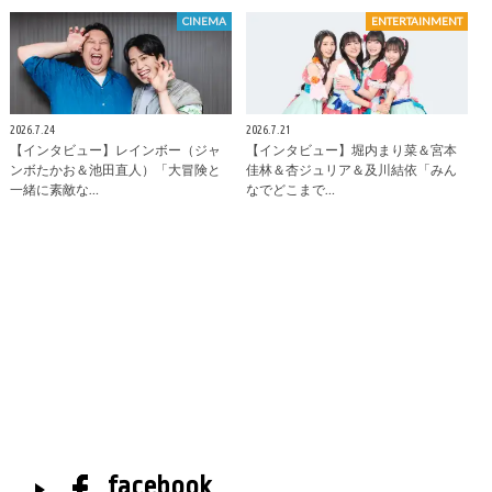
CINEMA
ENTERTAINMENT
2026.7.24
2026.7.21
【インタビュー】レインボー（ジャ
【インタビュー】堀内まり菜＆宮本
ンボたかお＆池田直人）「大冒険と
佳林＆杏ジュリア＆及川結依「みん
一緒に素敵な…
なでどこまで…
facebook