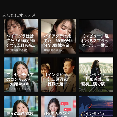
あなたにオススメ
バイアグラは捨
バイアグラは捨
【レビュー】溢
てた「65歳が45
てた「65歳が45
れ出るスプラッ
分で3回戦も余
分で3回戦も余
ターホラー愛を
裕」1日31円で
裕」1日31円で
全身全霊で受け
PR(健商株式会社)
PR(健商株式会社)
朝まで絶好調！
朝まで絶好調！
止めよ―『ハン
グリー／湖...
アクセンチュア
【インタビュ
【インタビュ
のコンサルが
ー】三原羽衣、
ー】嵐 莉菜、映
「知識やスキ
「挑戦の第一
画初主演で演じ
ル」より大切に
歩、自分のやり
た主人公の「目
PR(アクセンチュア)
する視点
たいことを見つ
標のために意志
けて進んでほ
を貫こうと...
し...
最良の顧客体験
SNSアカウント
【インタビュ