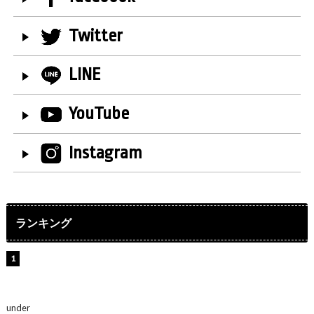
Twitter
LINE
YouTube
Instagram
ランキング
【インタビュー】堀内まり菜＆宮本佳林＆杏ジュリア＆
及川結依「みんなでどこまで高い到達点を目指せるかす
ごく楽しみです！」『スクールアイドルミュージカル』
under
ENTERTAINMENT