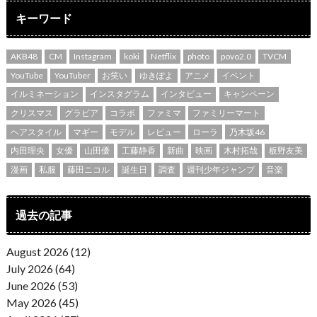
キーワード
AKB48
CM
Instagram
koki
Netflix
photo
povo2.0
TVCM
YouTube
YouTuber
お笑い
ゆきぽよ
アニメ
イベント
イルミネーション
インスタグラム
インタビュー
キャンペーン
クリスマス
グラビア
コラボ
ファミマ
ファミリーマート
ヘアスタイル
マギー
モデル
レビュー
ローラ
乃木坂46
内田理央
女優
山田優
工藤静香
新曲
映画
木村拓哉
板野友美
漫画
私服
藤田ニコル
誕生日
調査
週刊少年ジャンプ
音楽
過去の記事
August 2026 (12)
July 2026 (64)
June 2026 (53)
May 2026 (45)