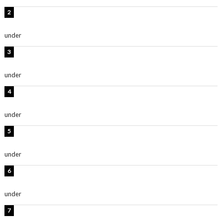
横野すみれ、ビキニ姿のグラビアショット公開！「美し
い」「スタイル最高！」
under
ENTERTAINMENT
板野友美、神スタイルのビキニショット公開！「スタイ
ルレベチすぎてやばい」
under
ENTERTAINMENT
岡田紗佳、美ボディ全開のグラビアショット公開！「撃
ち抜かれる美しさ」「色っぽい」
under
ENTERTAINMENT
西山茉希、夏全開な黒ビキニショット公開！「海似合い
ます」「スタイル抜群」
under
ENTERTAINMENT
時東ぁみ、白ビキニの美ボディショット公開！「最高」
「無邪気で可愛い」
under
ENTERTAINMENT
渡辺美優紀、美脚のミニワンピ衣装姿公開！「可愛いぃ