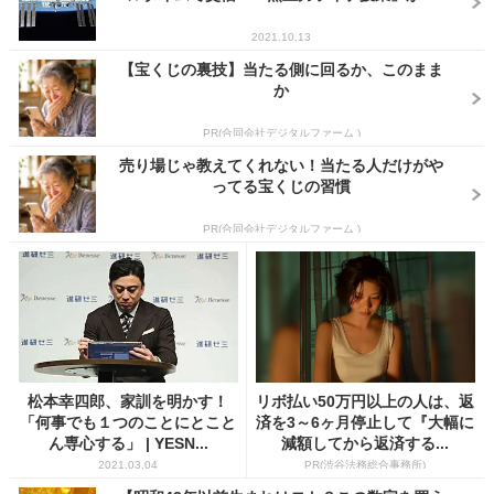
2021.10.13
【宝くじの裏技】当たる側に回るか、このまま
か
PR(合同会社デジタルファーム )
売り場じゃ教えてくれない！当たる人だけがや
ってる宝くじの習慣
PR(合同会社デジタルファーム )
松本幸四郎、家訓を明かす！
リボ払い50万円以上の人は、返
「何事でも１つのことにとこと
済を3～6ヶ月停止して『大幅に
ん専心する」 | YESN...
減額してから返済する...
2021.03.04
PR(渋谷法務総合事務所)