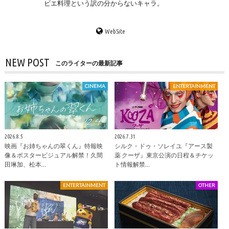
ビエ料理という訳の分からないキャラ。
WebSite
NEW POST
このライターの最新記事
CINEMA
ENTERTAINMENT
2026.8.5
2026.7.31
映画『お姉ちゃんの翠くん』特報映
シルク・ドゥ・ソレイユ『アース製
像＆ポスタービジュアル解禁！久間
薬 クーザ』東京公演の日程＆チケッ
田琳加、松本…
ト情報解禁…
ENTERTAINMENT
OTHER