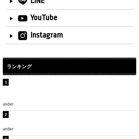
LINE
YouTube
Instagram
ランキング
【インタビュー】堀内まり菜＆宮本佳林＆杏ジュリア＆
及川結依「みんなでどこまで高い到達点を目指せるかす
ごく楽しみです！」『スクールアイドルミュージカル』
under
ENTERTAINMENT
横野すみれ、ビキニ姿のグラビアショット公開！「美し
い」「スタイル最高！」
under
ENTERTAINMENT