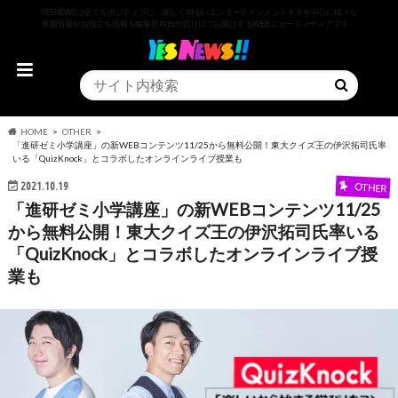
YESNEWSは全てをポジティブに、楽しく明るいエンターテインメントネタを中心に様々な
最新情報やお役立ち情報を編集部独自の切り口でお届けするWEBニュースメディアです。
HOME
OTHER
「進研ゼミ小学講座」の新WEBコンテンツ11/25から無料公開！東大クイズ王の伊沢拓司氏率
いる「QuizKnock」とコラボしたオンラインライブ授業も
2021.10.19
OTHER
「進研ゼミ小学講座」の新WEBコンテンツ11/25
から無料公開！東大クイズ王の伊沢拓司氏率いる
「QuizKnock」とコラボしたオンラインライブ授
業も