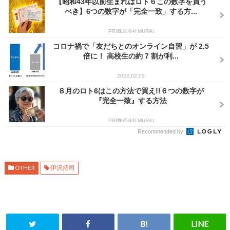
【昭和43年以前生まれはロト６この数字を買う
べき】6つの数字が「完全一致」する方...
PR(株式会社MURA)
コロナ禍で「友だちとのオンライン自習」が 2.5
倍に！ 高校生の約 7 割が利...
2022.02.05
８月のロト6はこの方法で買え!!６つの数字が
『完全一致』する方法
PR(株式会社MURA)
Recommended by
OTHER
伊沢拓司