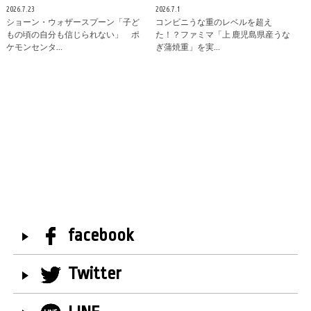
2026.7.23
2026.7.1
ショーン・ウォザースプーン「子ど
コンビニうな重のレベルを超え
もの頃の自分も信じられない」 ポ
た！？ファミマ「上 鹿児島県産うな
ケモンセンタ…
ぎ蒲焼重」を実…
facebook
Twitter