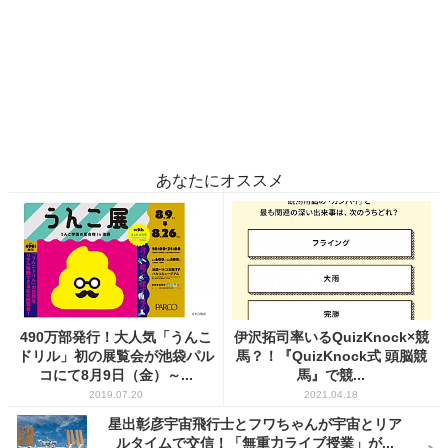
あなたにオススメ
490万部発行！大人気「うんこ
伊沢拓司率いるQuizKnock×競
ドリル」初の展覧会が池袋パル
馬？！『QuizKnock式 頭脳競
コにて8月9日（金）～...
馬』で競...
2019.07.20
2021.04.18
星出彰彦宇宙飛行士とフワちゃんが宇宙とリア
ルタイムで交信！「無重力ライブ授業」が...