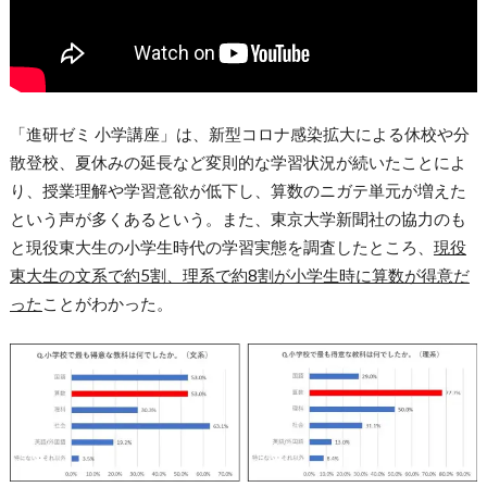
「進研ゼミ 小学講座」は、新型コロナ感染拡大による休校や分
散登校、夏休みの延長など変則的な学習状況が続いたことによ
り、授業理解や学習意欲が低下し、算数のニガテ単元が増えた
という声が多くあるという。また、東京大学新聞社の協力のも
と現役東大生の小学生時代の学習実態を調査したところ、
現役
東大生の文系で約5割、理系で約8割が小学生時に算数が得意だ
った
ことがわかった。