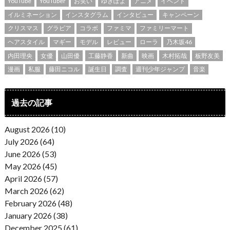
YouTube
YouTuber
お笑い
ゆきぽよ
アニメ
イベント
イルミネーション
インスタグラム
インタビュー
キャンペーン
クリスマス
グラビア
コラボ
ファミマ
ファミリーマート
ヘアスタイル
マギー
モデル
レビュー
ローラ
乃木坂46
内田理央
女優
山田優
工藤静香
新曲
映画
木村拓哉
板野友美
漫画
私服
藤田ニコル
誕生日
調査
週刊少年ジャンプ
音楽
過去の記事
August 2026 (10)
July 2026 (64)
June 2026 (53)
May 2026 (45)
April 2026 (57)
March 2026 (62)
February 2026 (48)
January 2026 (38)
December 2025 (61)