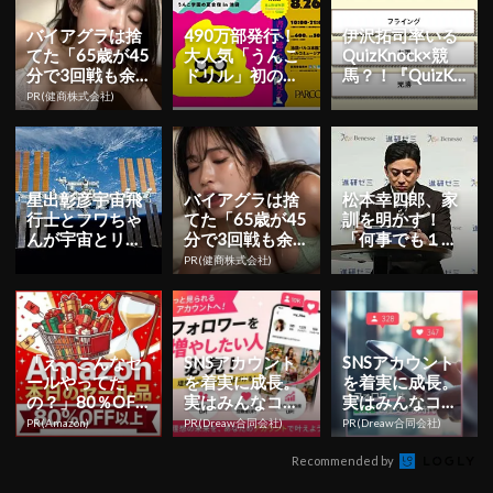
バイアグラは捨
490万部発行！
伊沢拓司率いる
てた「65歳が45
大人気「うんこ
QuizKnock×競
分で3回戦も余
ドリル」初の展
馬？！『QuizKn
裕」980円で朝
覧会が池袋パル
ock式 頭脳競
PR(健商株式会社)
まで絶好調！
コにて8月9日
馬』で競...
（金）～...
星出彰彦宇宙飛
バイアグラは捨
松本幸四郎、家
行士とフワちゃ
てた「65歳が45
訓を明かす！
んが宇宙とリア
分で3回戦も余
「何事でも１つ
ルタイムで交
裕」1日31円で
のことにとこと
PR(健商株式会社)
信！「無重力ラ
朝まで絶好調！
ん専心する」 | Y
イブ授業」が...
ESN...
「え、こんなセ
SNSアカウント
SNSアカウント
ールやってた
を着実に成長。
を着実に成長。
の？」80％OFF
実はみんなココ
実はみんなココ
以上が続々登
使ってます。
使ってます。
PR(Amazon)
PR(Dreaw合同会社)
PR(Dreaw合同会社)
場！Amazonの本
気が...
Recommended by