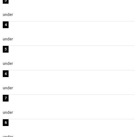
板野友美、神スタイルのビキニショット公開！「スタイ
ルレベチすぎてやばい」
under
ENTERTAINMENT
岡田紗佳、美ボディ全開のグラビアショット公開！「撃
ち抜かれる美しさ」「色っぽい」
under
ENTERTAINMENT
西山茉希、夏全開な黒ビキニショット公開！「海似合い
ます」「スタイル抜群」
under
ENTERTAINMENT
時東ぁみ、白ビキニの美ボディショット公開！「最高」
「無邪気で可愛い」
under
ENTERTAINMENT
渡辺美優紀、美脚のミニワンピ衣装姿公開！「可愛いぃ
～」「みるきーのピンクコーデは最強」
under
ENTERTAINMENT
熊田曜子、圧巻美ボディのドレス姿公開！「妖艶な美し
さ」「女神」
under
ENTERTAINMENT