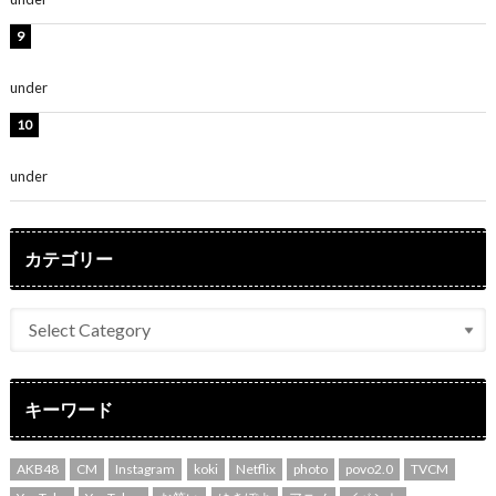
堀未央奈、6年ぶりとなる写真集発売を発表！「今まで
の集大成と、これからの決意が詰まった自信の一冊」
under
ENTERTAINMENT
吉川愛、艶やかな浴衣姿公開！「綺麗すぎ」「とっても
素敵」
under
ENTERTAINMENT
カテゴリー
キーワード
AKB48
CM
Instagram
koki
Netflix
photo
povo2.0
TVCM