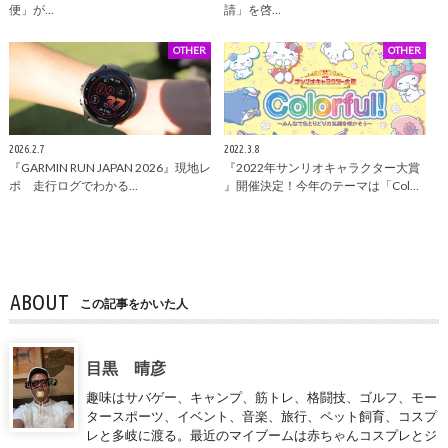
便」が…
請」を啓…
OTHER
OTHER
2026.2.7
2022.3.8
『GARMIN RUN JAPAN 2026』現地レ
『2022年サンリオキャラクター大賞
ポ 走行ログでわかる…
』開催決定！今年のテーマは「Col…
ABOUT
この記事をかいた人
目黒 晴彦
趣味はサバゲー、キャンプ、筋トレ、格闘技、ゴルフ、モー
タースポーツ、イベント、音楽、旅行、ペット飼育、コスプ
レと多岐に渡る。最近のマイブームは赤ちゃんコスプレとジ