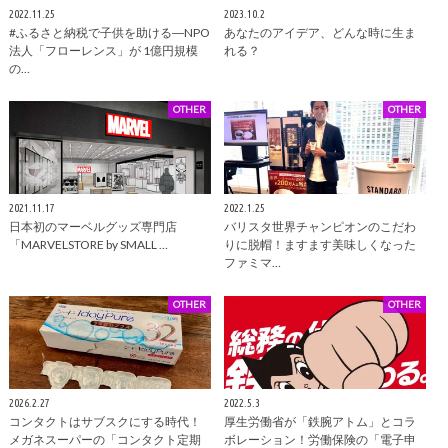
2022.11.25
2023.10.2
#ふるさと納税で子供を助ける―NPO
あなたのアイデア、どんな時に生ま
法人「フローレンス」が 1億円規模
れる？
の…
OTHER
OTHER
2021.11.17
2022.1.25
日本初のマーベルグッズ専門店
バリスタ世界チャンピオンのこだわ
「MARVELSTORE by SMALL …
りに脱帽！ますます美味しくなった
ファミマ…
OTHER
OTHER
2026.2.27
2022.5.3
コンタクトはサブスクにする時代！
厚生労働省が「鉄腕アトム」とコラ
メガネスーパーの「コンタクト定期
ボレーション！労働保険の「電子申