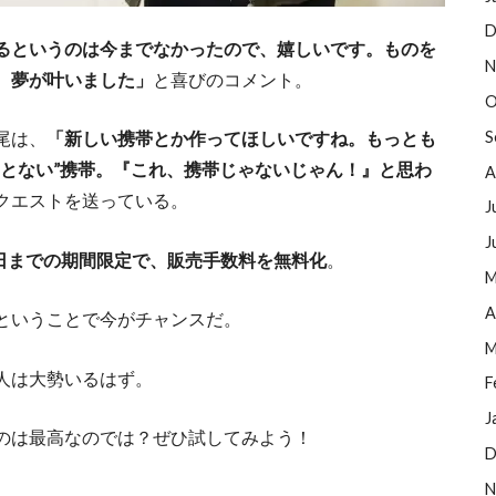
D
るというのは今までなかったので、嬉しいです。ものを
N
。夢が叶いました」
と喜びのコメント。
O
S
尾は、
「新しい携帯とか作ってほしいですね。もっとも
ことない”携帯。『これ、携帯じゃないじゃん！』と思わ
A
クエストを送っている。
J
J
31日までの期間限定で、販売手数料を無料化
。
M
A
ということで今がチャンスだ。
M
人は大勢いるはず。
F
J
のは最高なのでは？ぜひ試してみよう！
D
N