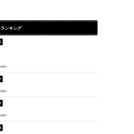
ランキング
【インタビュー】堀内まり菜＆宮本佳林＆杏ジ
ュリア＆及川結依「みんなでどこまで高い到達
点を目指せるかすごく楽しみです！」『スクー
ルアイドルミュージカル』
nder
ENTERTAINMENT
板野友美、水着姿の美ボディショット公開！
「スタイル抜群」「最高にセクシー」
nder
ENTERTAINMENT
横野すみれ、ビキニ姿のグラビアショット公
開！「美しい」「スタイル最高！」
nder
ENTERTAINMENT
板野友美、神スタイルのビキニショット公開！
「スタイルレベチすぎてやばい」