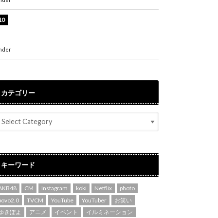
堀未央奈、6年ぶりとなる写真集発売を発表！
「今までの集大成と、これからの決意が詰まっ
た自信の一冊」
nder
ENTERTAINMENT
カテゴリー
キーワード
AKB48
CM
Instagram
koki
Netflix
photo
povo2.0
TVCM
YouTube
YouTuber
お笑い
ゆきぽよ
アニメ
イベント
イルミネーション