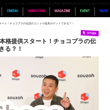
ンメントネタを中心に様々な最新情報やお役立ち情報を編集部独自の切り口でお届けするWEB
CINEMA
ANIMATION
MAGAZINE
EVENT
MUSIC
供スタート！チョコプラの伝説のコント小道具がゲットできる？！
OTHER
より本格提供スタート！チョコプラの伝
きる？！