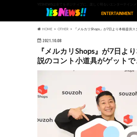
YESNEWSは全てをポジティブに、楽しく明るいエンターテイ
ENTERTAINMENT
HOME
OTHER
『メルカリShops』が7日より本格提
2021.10.08
『メルカリShops』が7日
説のコント小道具がゲットで