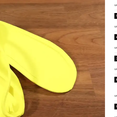
u
u
u
u
u
u