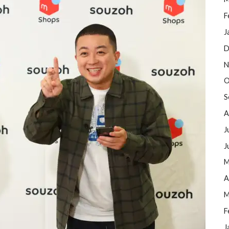
F
J
D
N
O
S
A
J
J
M
A
M
F
J