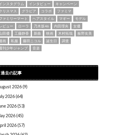
インスタグラム
インタビュー
キャンペーン
クリスマス
グラビア
コラボ
ファミマ
ファミリーマート
ヘアスタイル
マギー
モデル
レビュー
ローラ
乃木坂46
内田理央
女優
山田優
工藤静香
新曲
映画
木村拓哉
板野友美
漫画
私服
藤田ニコル
誕生日
調査
週刊少年ジャンプ
音楽
過去の記事
ugust 2026 (9)
uly 2026 (64)
une 2026 (53)
ay 2026 (45)
pril 2026 (57)
arch 2026 (62)