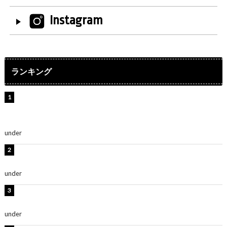
Instagram
ランキング
【インタビュー】堀内まり菜＆宮本佳林＆杏ジュリア＆
及川結依「みんなでどこまで高い到達点を目指せるかす
ごく楽しみです！」『スクールアイドルミュージカル』
under
ENTERTAINMENT
板野友美、水着姿の美ボディショット公開！「スタイル
抜群」「最高にセクシー」
under
ENTERTAINMENT
横野すみれ、ビキニ姿のグラビアショット公開！「美し
い」「スタイル最高！」
under
ENTERTAINMENT