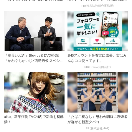
売...
してから返済...
PR(渋谷法務総合事務所)
『空母いぶき』Blu-ray＆DVD発売!
SNSアカウントを着実に成長。実はみ
「かわぐちかいじ×西島秀俊 スペシャ
んなココ使ってます。
ル...
PR(Dreaw合同会社)
aiko、新年恒例 TVCM内で新曲を初解
「たばこ税なし」思わぬ朗報に喫煙者
禁！
が群がる新型タバコ
PR(株式会社HAL)