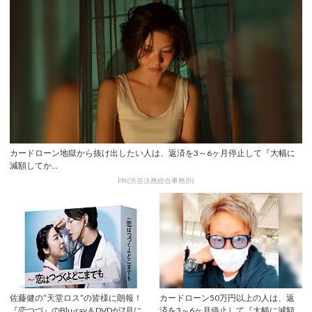
カードローン地獄から抜け出したい人は、返済を3～6ヶ月停止して『大幅に
減額してか...
PR(渋谷法務総合事務所)
佐藤健の“天堂ロス”の皆様に朗報！
カードローン50万円以上の人は、返
『恋つづ』のBlu-ray＆DVDが7月に発
済を3～6ヶ月停止して『大幅に減額