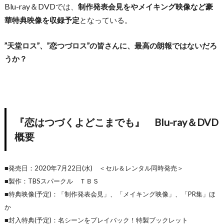
Blu-ray＆DVD
では、
制作発表会見をやメイキング映像など豪
華特典映像を収録予定
となっている。
”天堂ロス”、”恋つづロス”の皆さんに、最高の朗報ではないだろ
うか？
『恋はつづくよどこまでも』 Blu-ray＆DVD
概要
■発売日：2020年7月22日(水) ＜セル＆レンタル同時発売＞
■製作：TBSスパークル ＴＢＳ
■特典映像(予定)：「制作発表会見」、「メイキング映像」、「PR集」ほ
か
■封入特典(予定)：名シーンをプレイバック！特製ブックレット