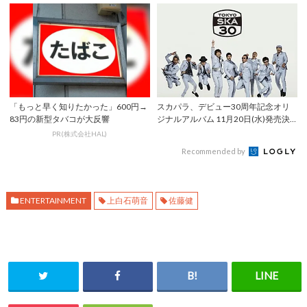
「もっと早く知りたかった」600円→
スカパラ、デビュー30周年記念オリ
83円の新型タバコが大反響
ジナルアルバム 11月20日(水)発売決
定！
PR(株式会社HAL)
Recommended by
ENTERTAINMENT
上白石萌音
佐藤健