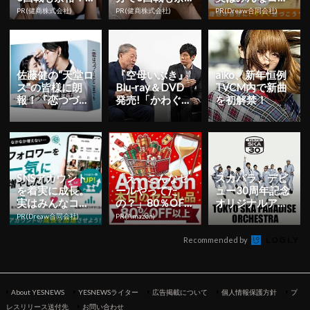
80円で朝まで絶
裕」1日31円で
使ってます。
PR(健商株式会社)
PR(健商株式会社)
PR(Dreaw合同会社)
好調
朝まで絶好調！
佐藤健の“天堂ロ
『空母いぶき』
aiko、新年恒例
ス”の皆様に朗
Blu-ray＆DVD
TVCM内で新曲
報！『恋つづ』
発売!「かわぐち
を初解禁！
のBlu-ray＆DV
かいじ×西島秀
Dが7月に発売...
俊 スペシャル...
SNSアカウント
「え、こんなセ
スカパラ、デビ
を着実に成長。
ールやってた
ュー30周年記念
実はみんなココ
の？」80％OFF
オリジナルアル
使ってます。
以上が続々登
バム 11月20日
PR(Dreaw合同会社)
PR(Amazon)
場！Amazonの本
(水)発売決定！
気が...
Recommended by
About YESNEWS
YESNEWSライター
広告掲載について
個人情報保護方針
プ
レスリリース送付先
お問い合わせ