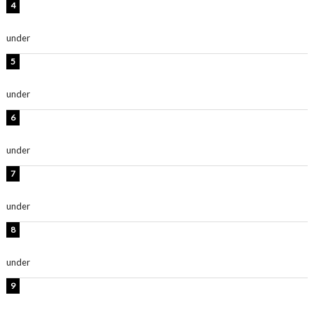
板野友美、神スタイルのビキニショット公開！「スタイ
ルレベチすぎてやばい」
under
ENTERTAINMENT
岡田紗佳、美ボディ全開のグラビアショット公開！「撃
ち抜かれる美しさ」「色っぽい」
under
ENTERTAINMENT
西山茉希、夏全開な黒ビキニショット公開！「海似合い
ます」「スタイル抜群」
under
ENTERTAINMENT
時東ぁみ、白ビキニの美ボディショット公開！「最高」
「無邪気で可愛い」
under
ENTERTAINMENT
渡辺美優紀、美脚のミニワンピ衣装姿公開！「可愛いぃ
～」「みるきーのピンクコーデは最強」
under
ENTERTAINMENT
熊田曜子、圧巻美ボディのドレス姿公開！「妖艶な美し
さ」「女神」