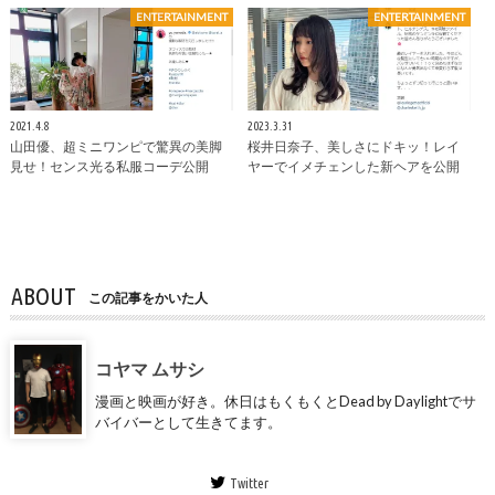
ENTERTAINMENT
ENTERTAINMENT
2021.4.8
2023.3.31
山田優、超ミニワンピで驚異の美脚
桜井日奈子、美しさにドキッ！レイ
見せ！センス光る私服コーデ公開
ヤーでイメチェンした新ヘアを公開
ABOUT
この記事をかいた人
コヤマ ムサシ
漫画と映画が好き。休日はもくもくとDead by Daylightでサ
バイバーとして生きてます。
Twitter