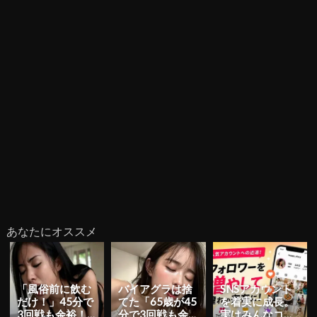
あなたにオススメ
「風俗前に飲む
バイアグラは捨
SNSアカウント
だけ！」45分で
てた「65歳が45
を着実に成長。
3回戦も余裕！9
分で3回戦も余
実はみんなココ