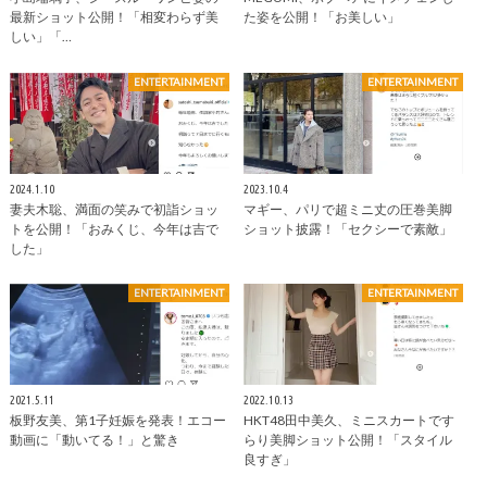
最新ショット公開！「相変わらず美
た姿を公開！「お美しい」
しい」「…
ENTERTAINMENT
ENTERTAINMENT
2024.1.10
2023.10.4
妻夫木聡、満面の笑みで初詣ショッ
マギー、パリで超ミニ丈の圧巻美脚
トを公開！「おみくじ、今年は吉で
ショット披露！「セクシーで素敵」
した」
ENTERTAINMENT
ENTERTAINMENT
2021.5.11
2022.10.13
板野友美、第1子妊娠を発表！エコー
HKT48田中美久、ミニスカートです
動画に「動いてる！」と驚き
らり美脚ショット公開！「スタイル
良すぎ」