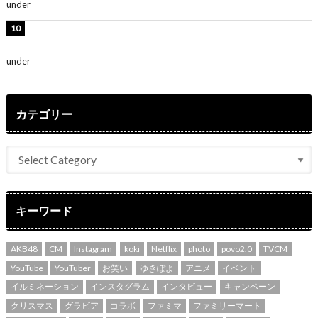
under
ENTERTAINMENT
堀未央奈、6年ぶりとなる写真集発売を発表！「今まで
の集大成と、これからの決意が詰まった自信の一冊」
under
ENTERTAINMENT
カテゴリー
キーワード
AKB48
CM
Instagram
koki
Netflix
photo
povo2.0
TVCM
YouTube
YouTuber
お笑い
ゆきぽよ
アニメ
イベント
イルミネーション
インスタグラム
インタビュー
キャンペーン
クリスマス
グラビア
コラボ
ファミマ
ファミリーマート