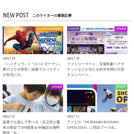
NEW POST
このライターの最新記事
ENTERTAINMENT
OTHER
2026.7.29
2026.7.28
『ハイチュウ』×『スパイダーマン』
ファミリーマート、宝塚歌劇ペアチ
夢のコラボ実現！抽選でスパイディ
ケットなどが当たる約半年間の大型
が自宅にや…
キャンペーン…
OTHER
EVENT
2026.7.27
2026.7.13
猛暑でも遊んで学べる！足立区が夏
アドビが『MURASAKI SHONAN
休み限定で109講座＆44施設を無料
OPEN 2026』に特設ブース出…
開放『あ…