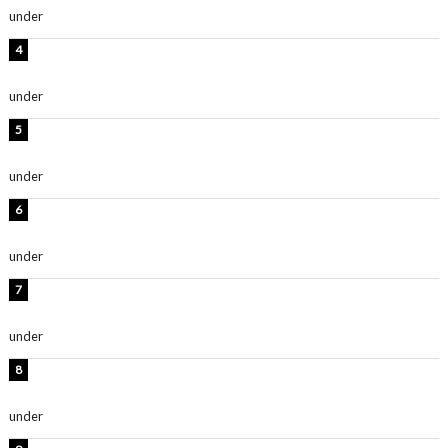
under
ENTERTAINMENT
板野友美、神スタイルのビキニショット公開！「スタイ
ルレベチすぎてやばい」
under
ENTERTAINMENT
西山茉希、夏全開な黒ビキニショット公開！「海似合い
ます」「スタイル抜群」
under
ENTERTAINMENT
岡田紗佳、美ボディ全開のグラビアショット公開！「撃
ち抜かれる美しさ」「色っぽい」
under
ENTERTAINMENT
時東ぁみ、白ビキニの美ボディショット公開！「最高」
「無邪気で可愛い」
under
ENTERTAINMENT
渡辺美優紀、美脚のミニワンピ衣装姿公開！「可愛いぃ
～」「みるきーのピンクコーデは最強」
under
ENTERTAINMENT