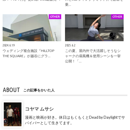
乗…
OTHER
OTHER
2024.6.19
2025.6.2
ウェディング複合施設『HILLTOP
この夏、屋内外で大活躍しそうなシ
THE SQUARE』が越谷にグラ…
ャークの扇風機＆使用シーンを一挙
公開！「…
ABOUT
この記事をかいた人
コヤマ ムサシ
漫画と映画が好き。休日はもくもくとDead by Daylightでサ
バイバーとして生きてます。