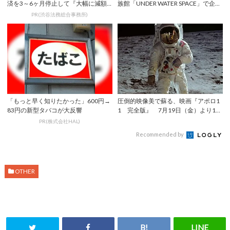
済を3～6ヶ月停止して『大幅に減額
族館「UNDER WATER SPACE」で企...
してから返済...
PR(渋谷法務総合事務所)
「もっと早く知りたかった」600円→
圧倒的映像美で蘇る、映画『アポロ1
83円の新型タバコが大反響
1 完全版』 7月19日（金）より109
シネマ...
PR(株式会社HAL)
Recommended by
OTHER