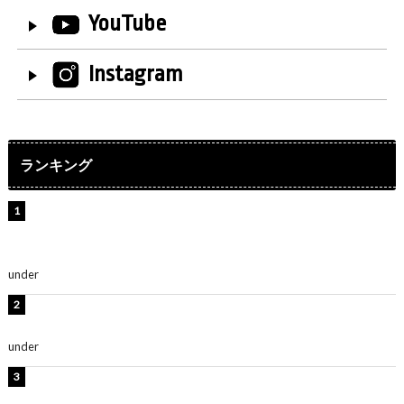
YouTube
Instagram
ランキング
【インタビュー】堀内まり菜＆宮本佳林＆杏ジュリア＆
及川結依「みんなでどこまで高い到達点を目指せるかす
ごく楽しみです！」『スクールアイドルミュージカル』
under
ENTERTAINMENT
板野友美、水着姿の美ボディショット公開！「スタイル
抜群」「最高にセクシー」
under
ENTERTAINMENT
横野すみれ、ビキニ姿のグラビアショット公開！「美し
い」「スタイル最高！」