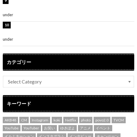
熊田曜子、圧巻美ボディのドレス姿公開！「妖艶な美し
さ」「女神」
under
ENTERTAINMENT
堀未央奈、6年ぶりとなる写真集発売を発表！「今まで
の集大成と、これからの決意が詰まった自信の一冊」
under
ENTERTAINMENT
カテゴリー
キーワード
AKB48
CM
Instagram
koki
Netflix
photo
povo2.0
TVCM
YouTube
YouTuber
お笑い
ゆきぽよ
アニメ
イベント
イルミネーション
インスタグラム
インタビュー
キャンペーン