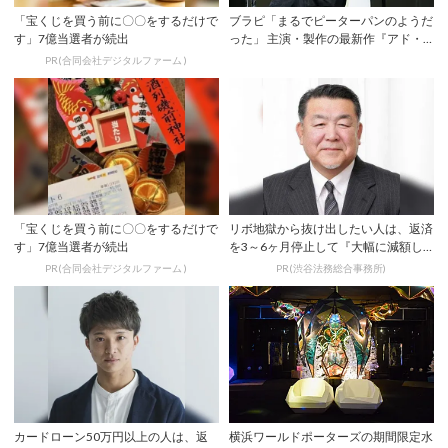
「宝くじを買う前に〇〇をするだけで
ブラピ「まるでピーターパンのようだ
す」7億当選者が続出
った」 主演・製作の最新作『アド・
アストラ』来...
PR(合同会社デジタルファーム )
「宝くじを買う前に〇〇をするだけで
リボ地獄から抜け出したい人は、返済
す」7億当選者が続出
を3～6ヶ月停止して『大幅に減額し
てから返済す...
PR(合同会社デジタルファーム )
PR(渋谷法務総合事務所)
カードローン50万円以上の人は、返
横浜ワールドポーターズの期間限定水