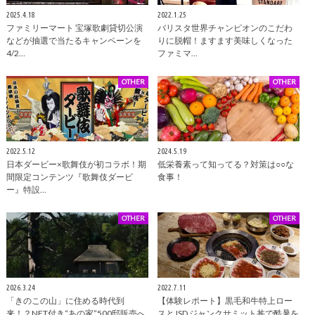
2025.4.18
2022.1.25
ファミリーマート 宝塚歌劇貸切公演
バリスタ世界チャンピオンのこだわ
などが抽選で当たるキャンペーンを
りに脱帽！ますます美味しくなった
4/2…
ファミマ…
OTHER
OTHER
2022.5.12
2024.5.19
日本ダービー×歌舞伎が初コラボ！期
低栄養素って知ってる？対策は○○な
間限定コンテンツ『歌舞伎ダービ
食事！
ー』特設…
OTHER
OTHER
2026.3.24
2022.7.11
「きのこの山」に住める時代到
【体験レポート】黒毛和牛特上ロー
来！？NFT付き“あの家”500邸販売へ
スとJSD ジャンクサミット丼で酷暑を