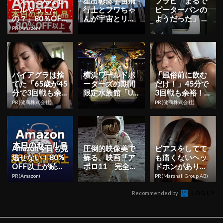
「え、こんなセ
星出彰彦宇宙飛
ブラピ「まるで
ールやってた
行士とフワちゃ
ピーターパンの
の？」80％OFF
んが宇宙とリア
ようだった」 主
以上が続々登
ルタイムで交
演・製作の最新
PR(Amazon)
場！Amazonの本
信！「無重力ラ
作『アド・アス
気が...
イブ授業」が...
トラ』来...
バイアグラは捨
横浜ワールドポ
「風俗前に飲む
てた「65歳が45
ーターズの期間
だけ！」45分で
分で3回戦も余
限定水族館「UN
3回戦も余裕！9
裕」980円で朝
DER WATER SP
80円で朝まで絶
PR(健商株式会社)
PR(健商株式会社)
まで絶好調！
ACE」で企...
好調
Amazon今日も見
圧倒的映像美で
ピアスをしてて
逃せない！80%
蘇る、映画『ア
も痛くないヘッ
OFF以上が続々
ポロ11 完全
ドホンがありま
登場
版』 7月19日
した
PR(Amazon)
PR(Marshall Group AB)
（金）より109
シネマ...
Recommended by