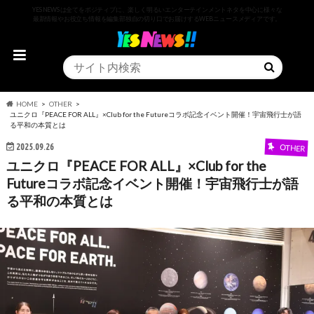
YESNEWSは全てをポジティブに、楽しく明るいエンターテインメントネタを中心に様々な
最新情報やお役立ち情報を編集部独自の切り口でお届けするWEBニュースメディアです。
HOME
OTHER
ユニクロ『PEACE FOR ALL』×Club for the Futureコラボ記念イベント開催！宇宙飛行士が語
る平和の本質とは
2025.09.26
OTHER
ユニクロ『PEACE FOR ALL』×Club for the
Futureコラボ記念イベント開催！宇宙飛行士が語
る平和の本質とは