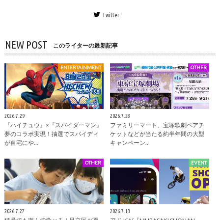
Twitter
NEW POST
このライターの最新記事
ENTERTAINMENT
OTHER
2026.7.29
2026.7.28
『ハイチュウ』×『スパイダーマン』
ファミリーマート、宝塚歌劇ペアチ
夢のコラボ実現！抽選でスパイディ
ケットなどが当たる約半年間の大型
が自宅にや…
キャンペーン…
OTHER
EVENT
2026.7.27
2026.7.13