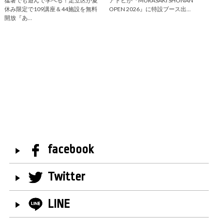
猛暑でも遊んで学べる！足立区が夏
アドビが『MURASAKI SHONAN
休み限定で109講座＆44施設を無料
OPEN 2026』に特設ブース出…
開放『あ…
facebook
Twitter
LINE