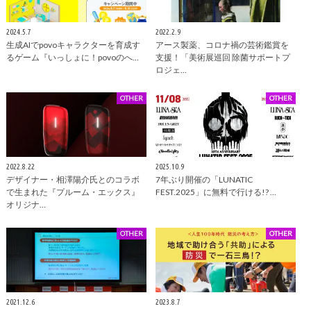
2024.5.7
2022.2.9
生成AIでpovoキャラクターを育成す
アース製薬、コロナ禍の芸術鑑賞を
るゲーム『いっしょに！povoのへ…
支援！「美術展巡回 除菌サポートプ
ロジェ…
OTHER
OTHER
2022.8.22
2025.10.9
デザイナー・相澤陽介氏とのコラボ
7年ぶり開催の「LUNATIC
で生まれた『プルーム・エックス』
FEST.2025」に無料で行ける!? …
オリジナ…
OTHER
OTHER
2021.12.6
2023.8.7