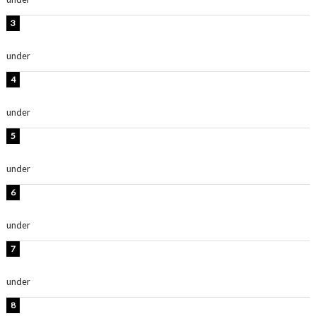
板野友美、神スタイルのビキニショット公開！「スタイ
ルレベチすぎてやばい」
under
ENTERTAINMENT
岡田紗佳、美ボディ全開のグラビアショット公開！「撃
ち抜かれる美しさ」「色っぽい」
under
ENTERTAINMENT
西山茉希、夏全開な黒ビキニショット公開！「海似合い
ます」「スタイル抜群」
under
ENTERTAINMENT
時東ぁみ、白ビキニの美ボディショット公開！「最高」
「無邪気で可愛い」
under
ENTERTAINMENT
渡辺美優紀、美脚のミニワンピ衣装姿公開！「可愛いぃ
～」「みるきーのピンクコーデは最強」
under
ENTERTAINMENT
熊田曜子、圧巻美ボディのドレス姿公開！「妖艶な美し