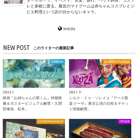
タースポーツ、イベント、音楽、旅行、ペット飼育、コスプ
レと多岐に渡る。最近のマイブームは赤ちゃんコスプレとジ
ビエ料理という訳の分からないキャラ。
WebSite
NEW POST
このライターの最新記事
CINEMA
ENTERTAINMENT
2026.8.5
2026.7.31
映画『お姉ちゃんの翠くん』特報映
シルク・ドゥ・ソレイユ『アース製
像＆ポスタービジュアル解禁！久間
薬 クーザ』東京公演の日程＆チケッ
田琳加、松本…
ト情報解禁…
ENTERTAINMENT
OTHER