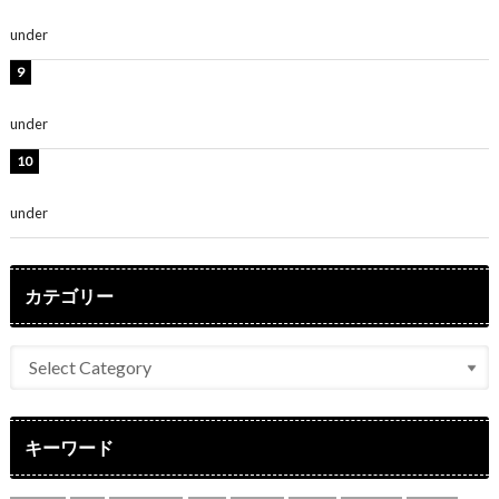
さ」「女神」
under
ENTERTAINMENT
堀未央奈、6年ぶりとなる写真集発売を発表！「今まで
の集大成と、これからの決意が詰まった自信の一冊」
under
ENTERTAINMENT
吉川愛、艶やかな浴衣姿公開！「綺麗すぎ」「とっても
素敵」
under
ENTERTAINMENT
カテゴリー
キーワード