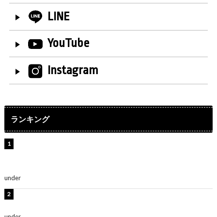
LINE
YouTube
Instagram
ランキング
【インタビュー】堀内まり菜＆宮本佳林＆杏ジュリア＆
及川結依「みんなでどこまで高い到達点を目指せるかす
ごく楽しみです！」『スクールアイドルミュージカル』
under
ENTERTAINMENT
横野すみれ、ビキニ姿のグラビアショット公開！「美し
い」「スタイル最高！」
under
ENTERTAINMENT