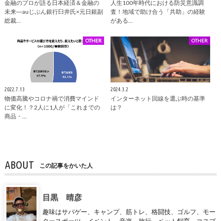
金融のプロが語る日本経済＆金融の
人生100年時代における防災意識調
未来―auじぶん銀行臼井氏×元日銀副
査！地域で助け合う「共助」の経験
総裁…
がある…
OTHER
OTHER
2022.7.13
2024.3.2
物価高騰やコロナ禍で消費マインド
インターネット回線を選ぶ時の基準
に変化！？2人に1人が「これまでの
は？
商品・…
ABOUT
この記事をかいた人
目黒 晴彦
趣味はサバゲー、キャンプ、筋トレ、格闘技、ゴルフ、モー