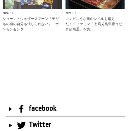
2026.7.23
2026.7.1
ショーン・ウォザースプーン「子ど
コンビニうな重のレベルを超え
もの頃の自分も信じられない」 ポ
た！？ファミマ「上 鹿児島県産うな
ケモンセンタ…
ぎ蒲焼重」を実…
facebook
Twitter