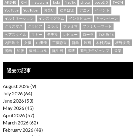
AKB48
CM
Instagram
koki
Netflix
photo
povo2.0
TVCM
YouTube
YouTuber
お笑い
ゆきぽよ
アニメ
イベント
イルミネーション
インスタグラム
インタビュー
キャンペーン
クリスマス
グラビア
コラボ
ファミマ
ファミリーマート
ヘアスタイル
マギー
モデル
レビュー
ローラ
乃木坂46
内田理央
女優
山田優
工藤静香
新曲
映画
木村拓哉
板野友美
漫画
私服
藤田ニコル
誕生日
調査
週刊少年ジャンプ
音楽
過去の記事
August 2026 (9)
July 2026 (64)
June 2026 (53)
May 2026 (45)
April 2026 (57)
March 2026 (62)
February 2026 (48)