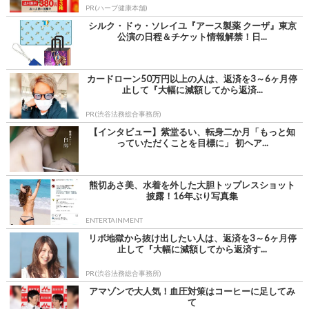
PR(ハーブ健康本舗)
シルク・ドゥ・ソレイユ『アース製薬 クーザ』東京
公演の日程＆チケット情報解禁！日...
カードローン50万円以上の人は、返済を3～6ヶ月停
止して『大幅に減額してから返済...
PR(渋谷法務総合事務所)
【インタビュー】紫堂るい、転身二か月「もっと知
っていただくことを目標に」 初ヘア...
熊切あさ美、水着を外した大胆トップレスショット
披露！16年ぶり写真集
ENTERTAINMENT
リボ地獄から抜け出したい人は、返済を3～6ヶ月停
止して『大幅に減額してから返済す...
PR(渋谷法務総合事務所)
アマゾンで大人気！血圧対策はコーヒーに足してみ
て