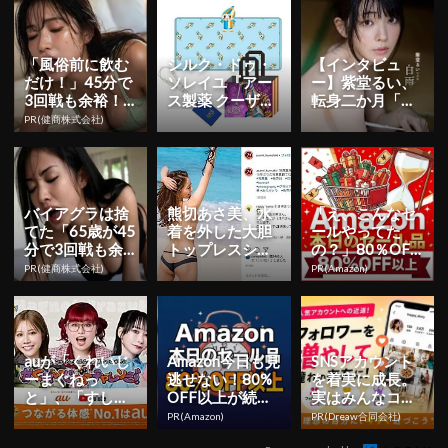
「風俗前に飲む
シルク・ドゥ・
【インタビュ
だけ！」45分で
ソレイユ『アー
ー】紫堂るい、
3回戦も余裕！9
ス製薬 クーザ』
転身二か月「も
80円で朝まで絶
東京公演の日程
っと知っていた
PR(健商株式会社)
好調
＆チケット情報
だくことを目標
解禁！日...
に」 初ヘア...
バイアグラは捨
熊切あさ美、水
「え、こんなセ
てた「65歳が45
着を外した大胆
ールやってた
分で3回戦も余
トップレスショ
の？」80％OFF
裕」980円で朝
ット披露！16年
以上が続々登
PR(健商株式会社)
PR(Amazon)
まで絶好調！
ぶり写真集
場！Amazonの本
気が...
auが「くれいじ
Amazon今日も見
SNSアカウント
ーまぐねっ
逃せない！80%
を着実に成長。
と」、「すしら
OFF以上が続々
実はみんなココ
ーめん《り
登場
使ってます。
PR(Amazon)
PR(Dreaw合同会社)
く》」、「ひみ