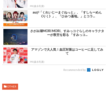
PR(森永乳業)
auが「くれいじーまぐねっと」、「すしらーめん
《りく》」、「ひみつ基地。」とコラ...
さがみ湖MORI MORI、すみっコぐらしのキャラクタ
ーが夜空を彩る 「すみっコ...
アマゾンで大人気！血圧対策はコーヒーに足してみ
て
PR(森永乳業)
Recommended by
OTHER