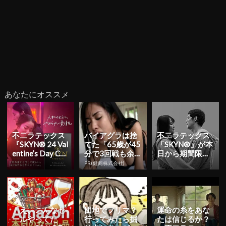
あなたにオススメ
不二ラテックス
バイアグラは捨
不二ラテックス
『SKYN® 24 Val
てた「65歳が45
「SKYN®」が本
entine’s Day Ca
分で3回戦も余
日から期間限定
mpaig...
裕」980円で朝
でサンプリング
PR(健商株式会社)
まで絶好調！
キャンペーンを
実施！...
「え、こんなセ
団地でフリマ？
運命の糸をあな
ールやってた
行ってみたら掘
たは信じるか？