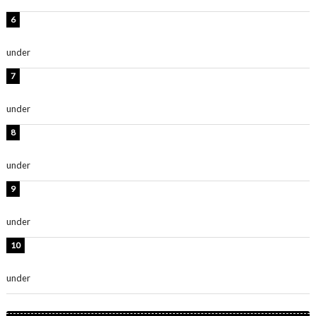
岡田紗佳、美ボディ全開のグラビアショット公開！「撃
ち抜かれる美しさ」「色っぽい」
under
ENTERTAINMENT
時東ぁみ、白ビキニの美ボディショット公開！「最高」
「無邪気で可愛い」
under
ENTERTAINMENT
渡辺美優紀、美脚のミニワンピ衣装姿公開！「可愛いぃ
～」「みるきーのピンクコーデは最強」
under
ENTERTAINMENT
熊田曜子、圧巻美ボディのドレス姿公開！「妖艶な美し
さ」「女神」
under
ENTERTAINMENT
堀未央奈、6年ぶりとなる写真集発売を発表！「今まで
の集大成と、これからの決意が詰まった自信の一冊」
under
ENTERTAINMENT