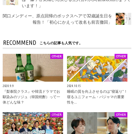
います！」
関口メンディー、原点回帰のボックスヘアで32歳誕生日を
報告！「初心にかえって改名も前言撤回」
RECOMMEND
こちらの記事も人気です。
OTHER
OTHER
2020.9.9
2024.10.15
『梨泰院クラス』や韓流ドラマでお
睡眠の質を向上させるのは“寝返り”！
馴染みのソジュ（韓国焼酎）って一
寝るユニフォーム・パジャマの重要
体どんな味？
性を…
OTHER
OTHER