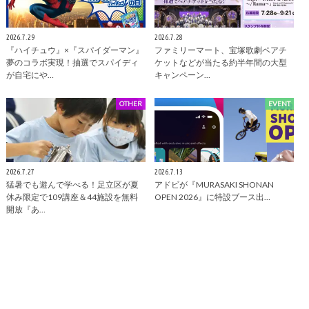
2026.7.29
2026.7.28
『ハイチュウ』×『スパイダーマン』
ファミリーマート、宝塚歌劇ペアチ
夢のコラボ実現！抽選でスパイディ
ケットなどが当たる約半年間の大型
が自宅にや…
キャンペーン…
OTHER
EVENT
2026.7.27
2026.7.13
猛暑でも遊んで学べる！足立区が夏
アドビが『MURASAKI SHONAN
休み限定で109講座＆44施設を無料
OPEN 2026』に特設ブース出…
開放『あ…