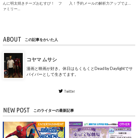
んに明太焼きチーズおむすび！ フ
入！予約メールの解析力アップでよ…
ァミリー…
ABOUT
この記事をかいた人
コヤマ ムサシ
漫画と映画が好き。休日はもくもくとDead by Daylightでサ
バイバーとして生きてます。
Twitter
NEW POST
このライターの最新記事
ENTERTAINMENT
OTHER