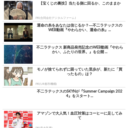
【宝くじの裏技】当たる側に回るか、このままか
PR(合同会社デジタルファーム )
運命の糸をあなたは信じるか？―不二ラテックスの
WEB動画『やわらかい、運命の糸』...
不二ラテックス 新商品発売記念のWEB動画『やわら
かい、ふたりの世界。』を公開 ...
モノが捨てられずに困っていた里歩が、新たに「買
ったもの」は？
PR(UR都市機構)
不二ラテックスのSKYNが『Summer Campaign 202
4』をスタート...
アマゾンで大人気！血圧対策はコーヒーに足してみ
て
PR(森永乳業)