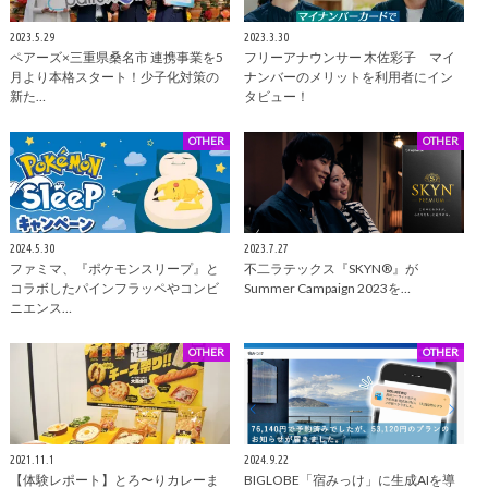
2023.5.29
2023.3.30
ペアーズ×三重県桑名市 連携事業を5
フリーアナウンサー 木佐彩子 マイ
月より本格スタート！少子化対策の
ナンバーのメリットを利用者にイン
新た…
タビュー！
OTHER
OTHER
2024.5.30
2023.7.27
ファミマ、『ポケモンスリープ』と
不二ラテックス『SKYN®』が
コラボしたパインフラッペやコンビ
Summer Campaign 2023を…
ニエンス…
OTHER
OTHER
2021.11.1
2024.9.22
【体験レポート】とろ〜りカレーま
BIGLOBE「宿みっけ」に生成AIを導