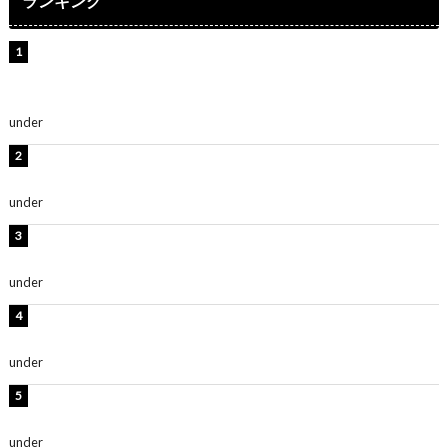
ランキング
【インタビュー】堀内まり菜＆宮本佳林＆杏ジュリア＆
及川結依「みんなでどこまで高い到達点を目指せるかす
ごく楽しみです！」『スクールアイドルミュージカル』
under
ENTERTAINMENT
板野友美、水着姿の美ボディショット公開！「スタイル
抜群」「最高にセクシー」
under
ENTERTAINMENT
横野すみれ、ビキニ姿のグラビアショット公開！「美し
い」「スタイル最高！」
under
ENTERTAINMENT
板野友美、神スタイルのビキニショット公開！「スタイ
ルレベチすぎてやばい」
under
ENTERTAINMENT
西山茉希、夏全開な黒ビキニショット公開！「海似合い
ます」「スタイル抜群」
under
ENTERTAINMENT