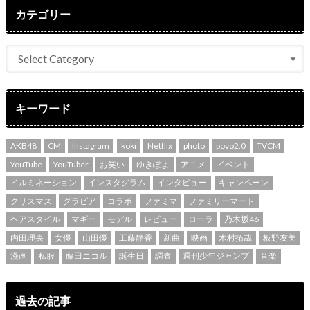
カテゴリー
キーワード
AKB48
CM
Instagram
koki
Netflix
photo
povo2.0
TVCM
YouTube
YouTuber
お笑い
ゆきぽよ
アニメ
イベント
イルミネーション
インスタグラム
インタビュー
キャンペーン
クリスマス
グラビア
コラボ
ファミマ
ファミリーマート
ヘアスタイル
マギー
モデル
レビュー
ローラ
乃木坂46
内田理央
女優
山田優
工藤静香
新曲
映画
木村拓哉
板野友美
漫画
私服
藤田ニコル
誕生日
調査
週刊少年ジャンプ
音楽
過去の記事