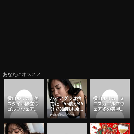
あなたにオススメ
横山ルリカ、美
バイアグラは捨
横山ルリカ、ミ
スタイル際立つ
てた「65歳が45
ニスカゴルフウ
ゴルフウェア姿
分で3回戦も余
ェア姿の美脚シ
公開！「可愛
裕」980円で朝
ョット公開！
PR(健商株式会社)
い」「ナイスシ
まで絶好調！
「スタイル良す
ョット」 |...
ぎ」「美脚美...