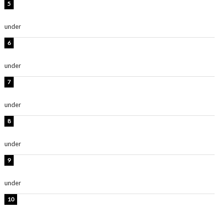
西山茉希、夏全開な黒ビキニショット公開！「海似合い
ます」「スタイル抜群」
under
ENTERTAINMENT
岡田紗佳、美ボディ全開のグラビアショット公開！「撃
ち抜かれる美しさ」「色っぽい」
under
ENTERTAINMENT
時東ぁみ、白ビキニの美ボディショット公開！「最高」
「無邪気で可愛い」
under
ENTERTAINMENT
渡辺美優紀、美脚のミニワンピ衣装姿公開！「可愛いぃ
～」「みるきーのピンクコーデは最強」
under
ENTERTAINMENT
熊田曜子、圧巻美ボディのドレス姿公開！「妖艶な美し
さ」「女神」
under
ENTERTAINMENT
堀未央奈、6年ぶりとなる写真集発売を発表！「今まで
の集大成と、これからの決意が詰まった自信の一冊」