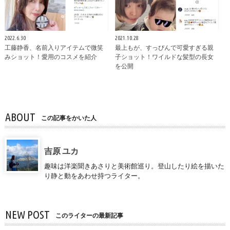
2022.6.30
2021.10.28
工藤静香、名前入りアイテムで微笑
最上もが、すっぴんで可愛すぎる親
みショット！愛用のコスメを紹介
子ショット！ワイルドな髪型の長女
を公開
ABOUT
この記事をかいた人
吉原 ユカ
趣味は洋楽聞きあさりと美術館巡り。登山したり絵を描いた
り静と動をあわせ持つライター。
NEW POST
このライターの最新記事