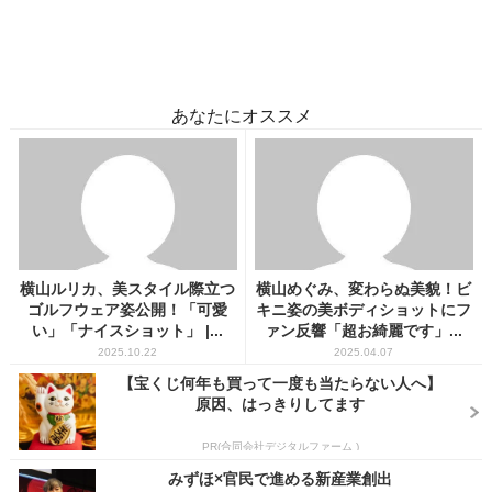
あなたにオススメ
横山ルリカ、美スタイル際立つ
横山めぐみ、変わらぬ美貌！ビ
ゴルフウェア姿公開！「可愛
キニ姿の美ボディショットにフ
い」「ナイスショット」 |...
ァン反響「超お綺麗です」...
2025.10.22
2025.04.07
【宝くじ何年も買って一度も当たらない人へ】
原因、はっきりしてます
PR(合同会社デジタルファーム )
みずほ×官民で進める新産業創出