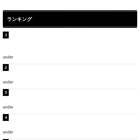
ランキング
【インタビュー】堀内まり菜＆宮本佳林＆杏ジュリア＆
及川結依「みんなでどこまで高い到達点を目指せるかす
ごく楽しみです！」『スクールアイドルミュージカル』
under
ENTERTAINMENT
板野友美、水着姿の美ボディショット公開！「スタイル
抜群」「最高にセクシー」
under
ENTERTAINMENT
横野すみれ、ビキニ姿のグラビアショット公開！「美し
い」「スタイル最高！」
under
ENTERTAINMENT
板野友美、神スタイルのビキニショット公開！「スタイ
ルレベチすぎてやばい」
under
ENTERTAINMENT