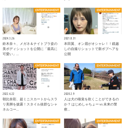
ENTERTAINMENT
ENTERTAINMENT
2024.3.26
2021.8.31
鈴木奈々、メガネ＆ナイトブラ姿の
本田翼、オン眉がオシャレ！！鏡越
美ボディショットを公開に「最高に
しの自撮りショットで新ボブヘアを
可愛い」…
公開
ENTERTAINMENT
ENTERTAINMENT
2022.6.22
2020.2.9
朝比奈彩、超ミニスカートからスラ
人は犬の嗅覚を欺くことができるの
リ美脚を披露！スタイル抜群なシャ
か？ はじめしゃちょー vs 未来の警
ネルコー…
察…
ENTERTAINMENT
ENTERTAINMENT