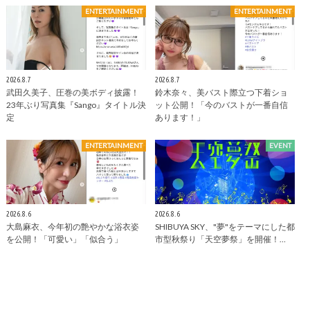
ENTERTAINMENT
ENTERTAINMENT
2026.8.7
2026.8.7
武田久美子、圧巻の美ボディ披露！
鈴木奈々、美バスト際立つ下着ショ
23年ぶり写真集『Sango』タイトル決
ット公開！「今のバストが一番自信
定
あります！」
ENTERTAINMENT
EVENT
2026.8.6
2026.8.6
大島麻衣、今年初の艶やかな浴衣姿
SHIBUYA SKY、"夢"をテーマにした都
を公開！「可愛い」「似合う」
市型秋祭り「天空夢祭」を開催！…