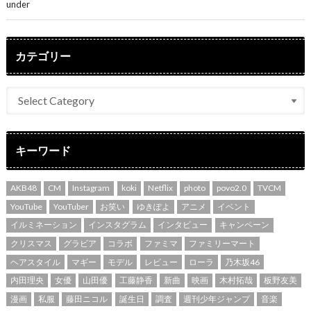
under
ENTERTAINMENT
カテゴリー
キーワード
AKB48
CM
Instagram
koki
Netflix
photo
povo2.0
TVCM
YouTube
YouTuber
お笑い
ゆきぽよ
アニメ
イベント
イルミネーション
インスタグラム
インタビュー
キャンペーン
クリスマス
グラビア
コラボ
ファミマ
ファミリーマート
ヘアスタイル
マギー
モデル
レビュー
ローラ
乃木坂46
内田理央
女優
山田優
工藤静香
新曲
映画
木村拓哉
板野友美
漫画
私服
藤田ニコル
誕生日
調査
週刊少年ジャンプ
音楽