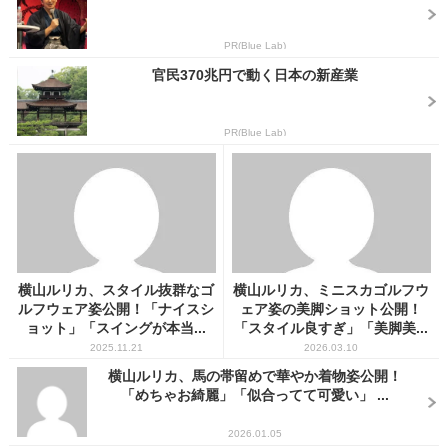
PR(Blue Lab)
官民370兆円で動く日本の新産業
PR(Blue Lab)
横山ルリカ、スタイル抜群なゴ
横山ルリカ、ミニスカゴルフウ
ルフウェア姿公開！「ナイスシ
ェア姿の美脚ショット公開！
ョット」「スイングが本当...
「スタイル良すぎ」「美脚美...
2025.11.21
2026.03.10
横山ルリカ、馬の帯留めで華やか着物姿公開！
「めちゃお綺麗」「似合ってて可愛い」 ...
2026.01.05