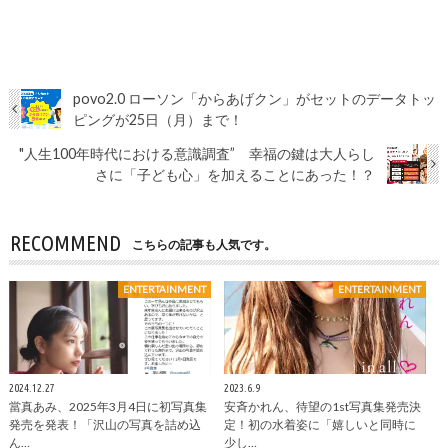
povo2.0 ローソン「からあげクン」がセットのデータトッ
ピングが25日（月）まで！
"人生100年時代における意識調査” 幸福の鍵は大人らし
さに「子ども心」を加えることにあった！？
RECOMMEND
こちらの記事も人気です。
ENTERTAINMENT
ENTERTAINMENT
2024.12.27
2023.6.9
當真あみ、2025年3月4日に初写真集
安斉かれん、待望の1st写真集発売決
発売を発表！「沢山の写真を詰め込
定！初の水着姿に「嬉しいと同時に
ん…
少し…