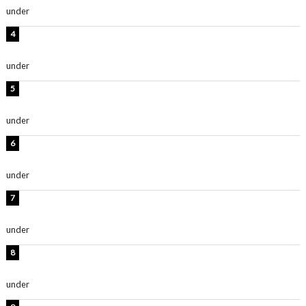
under
ENTERTAINMENT
板野友美、神スタイルのビキニショット公開！「スタイ
ルレベチすぎてやばい」
under
ENTERTAINMENT
岡田紗佳、美ボディ全開のグラビアショット公開！「撃
ち抜かれる美しさ」「色っぽい」
under
ENTERTAINMENT
西山茉希、夏全開な黒ビキニショット公開！「海似合い
ます」「スタイル抜群」
under
ENTERTAINMENT
時東ぁみ、白ビキニの美ボディショット公開！「最高」
「無邪気で可愛い」
under
ENTERTAINMENT
渡辺美優紀、美脚のミニワンピ衣装姿公開！「可愛いぃ
～」「みるきーのピンクコーデは最強」
under
ENTERTAINMENT