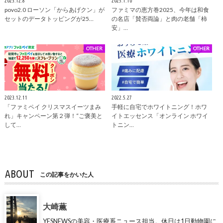
2023.12.8
2025.1.10
povo2.0 ローソン「からあげクン」が
ファミマの恵方巻2025、今年は和食
セットのデータトッピングが25…
の名店「賛否両論」と肉の老舗「柿
安」…
OTHER
OTHER
2023.12.11
2022.5.27
「ファミペイ クリスマスイーツまみ
手軽に自宅でホワイトニング！ホワ
れ」キャンペーン第２弾！“ご褒美と
イトエッセンス「オンライン ホワイ
して…
トニン…
ABOUT
この記事をかいた人
大崎薫
YESNEWSの美容・医療系ニュース担当。休日は1日動物園に