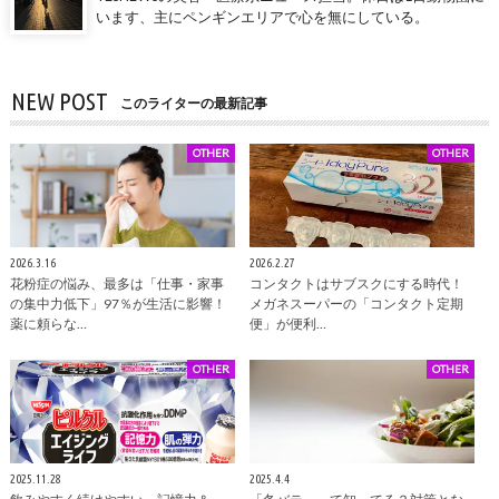
います、主にペンギンエリアで心を無にしている。
NEW POST
このライターの最新記事
OTHER
OTHER
2026.3.16
2026.2.27
花粉症の悩み、最多は「仕事・家事
コンタクトはサブスクにする時代！
の集中力低下」97％が生活に影響！
メガネスーパーの「コンタクト定期
薬に頼らな…
便」が便利…
OTHER
OTHER
2025.11.28
2025.4.4