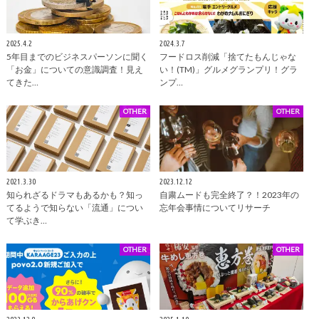
2025.4.2
2024.3.7
5年目までのビジネスパーソンに聞く
フードロス削減「捨てたもんじゃな
「お金」についての意識調査！見え
い！(TM)」グルメグランプリ！グラ
てきた…
ンプ…
OTHER
OTHER
2021.3.30
2023.12.12
知られざるドラマもあるかも？知っ
自粛ムードも完全終了？！2023年の
てるようで知らない「流通」につい
忘年会事情についてリサーチ
て学ぶき…
OTHER
OTHER