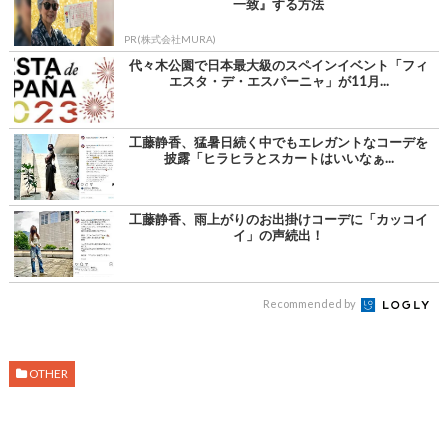
一致』する方法
PR(株式会社MURA)
代々木公園で日本最大級のスペインイベント「フィ
エスタ・デ・エスパーニャ」が11月...
工藤静香、猛暑日続く中でもエレガントなコーデを
披露「ヒラヒラとスカートはいいなぁ...
工藤静香、雨上がりのお出掛けコーデに「カッコイ
イ」の声続出！
Recommended by
OTHER