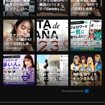
朝比奈彩、健康
アメリカ発GPS
「風俗前に飲む
維持のためにス
機器のパイオニ
だけ！」45分で
トックしている
ア『Garmin』か
3回戦も余裕！9
のは「めかぶと
らフラッグシッ
80円で朝まで絶
PR(健商株式会社)
納豆」 | YESNE
プモデルの最新
好調
W...
機...
バイアグラは捨
代々木公園で日
SNSアカウント
てた「65歳が45
本最大級のスペ
を着実に成長。
分で3回戦も余
インイベント
実はみんなココ
裕」1日31円で
「フィエスタ・
使ってます。
PR(健商株式会社)
PR(Dreaw合同会社)
朝まで絶好調！
デ・エスパーニ
ャ」が11月...
SNSアカウント
工藤静香、猛暑
【70年代洋楽】
を着実に成長。
日続く中でもエ
無料配信中！R
実はみんなココ
レガントなコー
チャンネルなら
使ってます。
デを披露「ヒラ
登録不要！
PR(Dreaw合同会社)
PR(Rチャンネル)
ヒラとスカート
はいいなぁ...
Recommended by