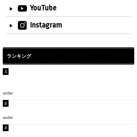
YouTube
Instagram
ランキング
【インタビュー】堀内まり菜＆宮本佳林＆杏ジュリア＆
及川結依「みんなでどこまで高い到達点を目指せるかす
ごく楽しみです！」『スクールアイドルミュージカル』
under
ENTERTAINMENT
板野友美、水着姿の美ボディショット公開！「スタイル
抜群」「最高にセクシー」
under
ENTERTAINMENT
横野すみれ、ビキニ姿のグラビアショット公開！「美し
い」「スタイル最高！」