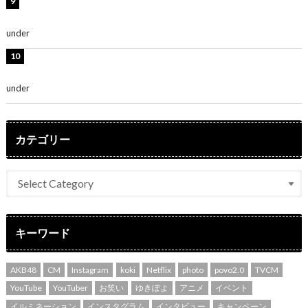
熊田曜子、圧巻美ボディのドレス姿公開！「妖艶な美し
さ」「女神」
under
ENTERTAINMENT
堀未央奈、6年ぶりとなる写真集発売を発表！「今まで
の集大成と、これからの決意が詰まった自信の一冊」
under
ENTERTAINMENT
カテゴリー
キーワード
AKB48
CM
Instagram
koki
Netflix
photo
povo2.0
TVCM
YouTube
YouTuber
お笑い
ゆきぽよ
アニメ
イベント
イルミネーション
インスタグラム
インタビュー
キャンペーン