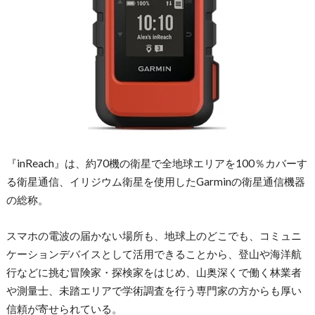
『inReach』は、約70機の衛星で全地球エリアを100％カバーす
る衛星通信、イリジウム衛星を使用したGarminの衛星通信機器
の総称。
スマホの電波の届かない場所も、地球上のどこでも、コミュニ
ケーションデバイスとして活用できることから、登山や海洋航
行などに挑む冒険家・探検家をはじめ、山奥深くで働く林業者
や測量士、未踏エリアで学術調査を行う専門家の方からも厚い
信頼が寄せられている。