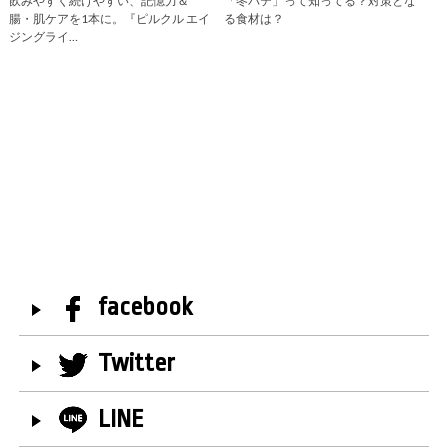
飲みやすく続けやすい、記憶力＆
「冬バテ」って知ってる？対策とな
腸・肌ケアを1本に。『ピルクル エイ
る食材は？
ジングライ…
facebook
Twitter
LINE