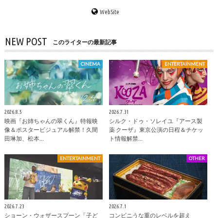
WebSite
NEW POST
このライターの最新記事
CINEMA
ENTERTAINMENT
2026.8.5
2026.7.31
映画『お姉ちゃんの翠くん』特報映
シルク・ドゥ・ソレイユ『アース製
像＆ポスタービジュアル解禁！久間
薬 クーザ』東京公演の日程＆チケッ
田琳加、松本…
ト情報解禁…
ENTERTAINMENT
OTHER
2026.7.23
2026.7.1
ショーン・ウォザースプーン「子ど
コンビニうな重のレベルを超え