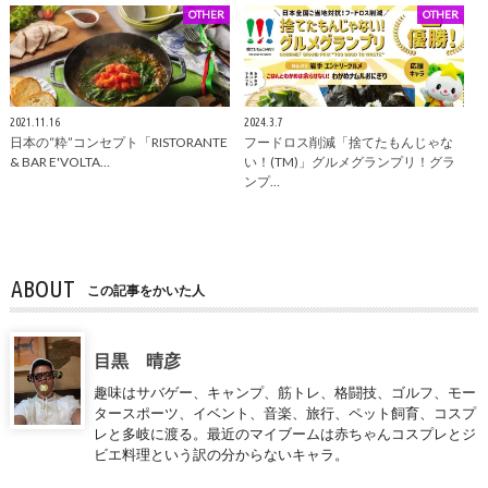
OTHER
OTHER
2021.11.16
2024.3.7
日本の“粋”コンセプト「RISTORANTE
フードロス削減「捨てたもんじゃな
& BAR E'VOLTA…
い！(TM)」グルメグランプリ！グラ
ンプ…
ABOUT
この記事をかいた人
目黒 晴彦
趣味はサバゲー、キャンプ、筋トレ、格闘技、ゴルフ、モー
タースポーツ、イベント、音楽、旅行、ペット飼育、コスプ
レと多岐に渡る。最近のマイブームは赤ちゃんコスプレとジ
ビエ料理という訳の分からないキャラ。