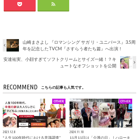
山崎まさよし 『ロマンシング サガ リ・ユニバース』3.5周
年を記念したTVCM『さすらう者たち篇』へ出演！
安達祐実、小顔すぎてソフトクリームとサイズ一緒！？キ
ュートなオフショットを公開
RECOMMEND
こちらの記事も人気です。
OTHER
OTHER
2023.12.8
2024.11.18
"人生100年時代における意識調査”
11月11日は「介護の日」！ハローキ