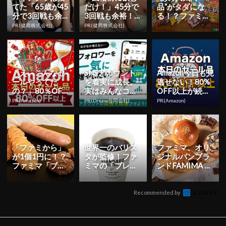
てた「65歳が45
だけ！」45分で
品”がタダにな
分で3回戦も余
3回戦も余裕！9
る！？ファミ
裕」980円で朝
80円で朝まで絶
マ、「1個買う
PR(健商株式会社)
PR(健商株式会社)
まで絶好調！
好調
と、1個もらえ
る」キャンペ
ー...
「え、こんなセ
SNSアカウント
Amazon今日も見
ールやってた
を着実に成長。
逃せない！80%
の？」80％OFF
実はみんなココ
OFF以上が続々
以上が続々登
使ってます。
登場
PR(Amazon)
PR(Dreaw合同会社)
PR(Amazon)
場！Amazonの本
気が...
「ファミから」
世界一のバリス
ファミマ、オリ
が1個1円に！？
タが監修！ファ
ジナルパンブラ
ファミマ「ブラ
ミマの「ブレン
ンドFAMIMA B
ック『フライ』
ドコーヒー」が
AKERYから新た
デー」キャンペ
リニューアルし
に「チョコバ
ーン開催...
て新登場 ...
タ...
Recommended by