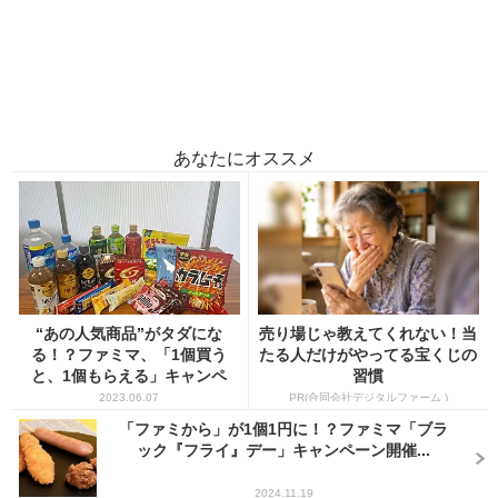
あなたにオススメ
“あの人気商品”がタダにな
売り場じゃ教えてくれない！当
る！？ファミマ、「1個買う
たる人だけがやってる宝くじの
と、1個もらえる」キャンペ
習慣
ー...
2023.06.07
PR(合同会社デジタルファーム )
「ファミから」が1個1円に！？ファミマ「ブラ
ック『フライ』デー」キャンペーン開催...
2024.11.19