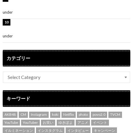
の集大成と、これからの決意が詰まった自信の一冊」
under
ENTERTAINMENT
吉川愛、艶やかな浴衣姿公開！「綺麗すぎ」「とっても
素敵」
under
ENTERTAINMENT
カテゴリー
キーワード
AKB48
CM
Instagram
koki
Netflix
photo
povo2.0
TVCM
YouTube
YouTuber
お笑い
ゆきぽよ
アニメ
イベント
イルミネーション
インスタグラム
インタビュー
キャンペーン