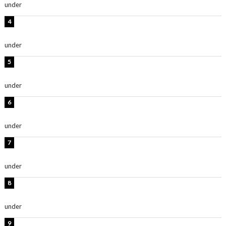
under
ENTERTAINMENT
岡田紗佳、美ボディ全開のグラビアショット公開！「撃
ち抜かれる美しさ」「色っぽい」
under
ENTERTAINMENT
西山茉希、夏全開な黒ビキニショット公開！「海似合い
ます」「スタイル抜群」
under
ENTERTAINMENT
時東ぁみ、白ビキニの美ボディショット公開！「最高」
「無邪気で可愛い」
under
ENTERTAINMENT
渡辺美優紀、美脚のミニワンピ衣装姿公開！「可愛いぃ
～」「みるきーのピンクコーデは最強」
under
ENTERTAINMENT
熊田曜子、圧巻美ボディのドレス姿公開！「妖艶な美し
さ」「女神」
under
ENTERTAINMENT
堀未央奈、6年ぶりとなる写真集発売を発表！「今まで