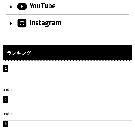
YouTube
Instagram
ランキング
【インタビュー】堀内まり菜＆宮本佳林＆杏ジュリア＆
及川結依「みんなでどこまで高い到達点を目指せるかす
ごく楽しみです！」『スクールアイドルミュージカル』
under
ENTERTAINMENT
横野すみれ、ビキニ姿のグラビアショット公開！「美し
い」「スタイル最高！」
under
ENTERTAINMENT
板野友美、神スタイルのビキニショット公開！「スタイ
ルレベチすぎてやばい」