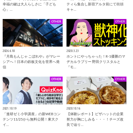
幸福の鍵は大人らしさに「子ども
ティら集合し新宿アルタ前にて街頭
心」…
キャ…
OTHER
OTHER
2026.6.18
2020.3.23
『月島もんじゃ こぼれや』がマレー
ホントにやっちゃった！R-1優勝のマ
シアへ！日本の鉄板文化を世界へ発
ヂカルラブリー 野田クリスタルと
信
『モ…
OTHER
OTHER
2021.10.19
2020.10.16
「進研ゼミ小学講座」の新WEBコン
【体験レポート】ピザハットの企業
テンツ11/25から無料公開！東大ク
努力が胸にしみる・・・！チーズ改
イ…
良で辿り…