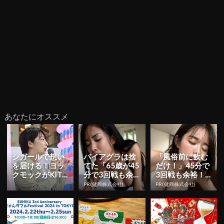
あなたにオススメ
シガールで想い
バイアグラは捨
「風俗前に飲む
を届ける！ヨッ
てた「65歳が45
だけ！」45分で
クモックがKITT
分で3回戦も余
3回戦も余裕！9
E丸の内でイベ
裕」980円で朝
80円で朝まで絶
PR(健商株式会社)
PR(健商株式会社)
ント開催 | YES...
まで絶好調！
好調