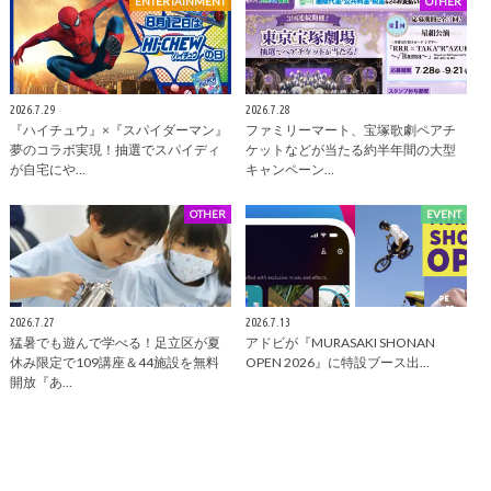
ENTERTAINMENT
OTHER
2026.7.29
2026.7.28
『ハイチュウ』×『スパイダーマン』
ファミリーマート、宝塚歌劇ペアチ
夢のコラボ実現！抽選でスパイディ
ケットなどが当たる約半年間の大型
が自宅にや…
キャンペーン…
OTHER
EVENT
2026.7.27
2026.7.13
猛暑でも遊んで学べる！足立区が夏
アドビが『MURASAKI SHONAN
休み限定で109講座＆44施設を無料
OPEN 2026』に特設ブース出…
開放『あ…