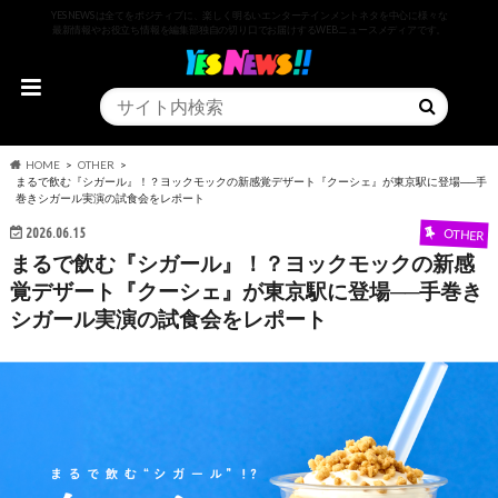
YESNEWSは全てをポジティブに、楽しく明るいエンターテインメントネタを中心に様々な
最新情報やお役立ち情報を編集部独自の切り口でお届けするWEBニュースメディアです。
HOME
OTHER
まるで飲む『シガール』！？ヨックモックの新感覚デザート『クーシェ』が東京駅に登場──手
巻きシガール実演の試食会をレポート
2026.06.15
OTHER
まるで飲む『シガール』！？ヨックモックの新感
覚デザート『クーシェ』が東京駅に登場──手巻き
シガール実演の試食会をレポート