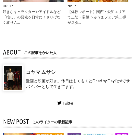
2021.8.5
2023.2.3
好きなキャラクターやアイドルなど
【体験レポート】関西・愛知エリア
「推し」の要素を日常に！さりげな
で三陸・常磐 うみうまフェア第二弾
く取り入…
がスタ…
ABOUT
この記事をかいた人
コヤマ ムサシ
漫画と映画が好き。休日はもくもくとDead by Daylightでサ
バイバーとして生きてます。
Twitter
NEW POST
このライターの最新記事