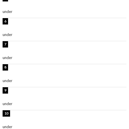
ます」「スタイル抜群」
under
ENTERTAINMENT
時東ぁみ、白ビキニの美ボディショット公開！「最高」
「無邪気で可愛い」
under
ENTERTAINMENT
渡辺美優紀、美脚のミニワンピ衣装姿公開！「可愛いぃ
～」「みるきーのピンクコーデは最強」
under
ENTERTAINMENT
熊田曜子、圧巻美ボディのドレス姿公開！「妖艶な美し
さ」「女神」
under
ENTERTAINMENT
堀未央奈、6年ぶりとなる写真集発売を発表！「今まで
の集大成と、これからの決意が詰まった自信の一冊」
under
ENTERTAINMENT
吉川愛、艶やかな浴衣姿公開！「綺麗すぎ」「とっても
素敵」
under
ENTERTAINMENT