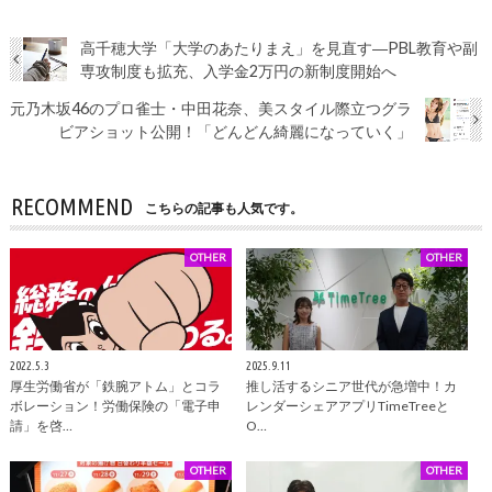
高千穂大学「大学のあたりまえ」を見直す―PBL教育や副
専攻制度も拡充、入学金2万円の新制度開始へ
元乃木坂46のプロ雀士・中田花奈、美スタイル際立つグラ
ビアショット公開！「どんどん綺麗になっていく」
RECOMMEND
こちらの記事も人気です。
OTHER
OTHER
2022.5.3
2025.9.11
厚生労働省が「鉄腕アトム」とコラ
推し活するシニア世代が急増中！カ
ボレーション！労働保険の「電子申
レンダーシェアアプリTimeTreeと
請」を啓…
O…
OTHER
OTHER