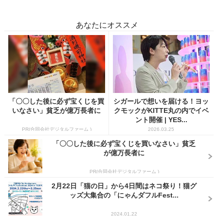
あなたにオススメ
「〇〇した後に必ず宝くじを買
シガールで想いを届ける！ヨッ
いなさい」貧乏が億万長者に
クモックがKITTE丸の内でイベ
ント開催 | YES...
PR(合同会社デジタルファーム )
2026.03.25
「〇〇した後に必ず宝くじを買いなさい」貧乏
が億万長者に
PR(合同会社デジタルファーム )
2月22日「猫の日」から4日間はネコ祭り！猫グ
ッズ大集合の「にゃんダフルFest...
2024.01.22