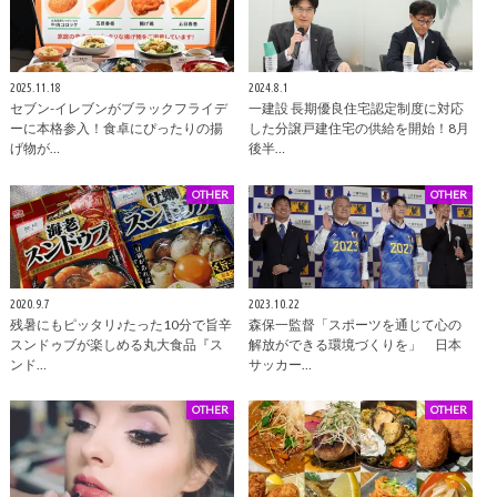
2025.11.18
2024.8.1
セブン-イレブンがブラックフライデ
一建設 長期優良住宅認定制度に対応
ーに本格参入！食卓にぴったりの揚
した分譲戸建住宅の供給を開始！8月
げ物が…
後半…
OTHER
OTHER
2020.9.7
2023.10.22
残暑にもピッタリ♪たった10分で旨辛
森保一監督「スポーツを通じて心の
スンドゥブが楽しめる丸大食品『ス
解放ができる環境づくりを」 日本
ンド…
サッカー…
OTHER
OTHER