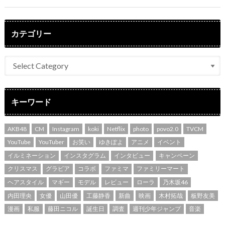
カテゴリー
キーワード
AKB48
CM
Instagram
koki
Netflix
photo
povo2.0
TVCM
YouTube
YouTuber
お笑い
ゆきぽよ
アニメ
イベント
イルミネーション
インスタグラム
インタビュー
キャンペーン
クリスマス
グラビア
コラボ
ファミマ
ファミリーマート
ヘアスタイル
マギー
モデル
レビュー
ローラ
乃木坂46
内田理央
女優
山田優
工藤静香
新曲
映画
木村拓哉
板野友美
漫画
私服
藤田ニコル
誕生日
調査
週刊少年ジャンプ
音楽