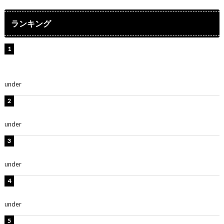
ランキング
【インタビュー】堀内まり菜＆宮本佳林＆杏ジュリア＆
及川結依「みんなでどこまで高い到達点を目指せるかす
ごく楽しみです！」『スクールアイドルミュージカル』
under
ENTERTAINMENT
横野すみれ、ビキニ姿のグラビアショット公開！「美し
い」「スタイル最高！」
under
ENTERTAINMENT
板野友美、神スタイルのビキニショット公開！「スタイ
ルレベチすぎてやばい」
under
ENTERTAINMENT
岡田紗佳、美ボディ全開のグラビアショット公開！「撃
ち抜かれる美しさ」「色っぽい」
under
ENTERTAINMENT
西山茉希、夏全開な黒ビキニショット公開！「海似合い