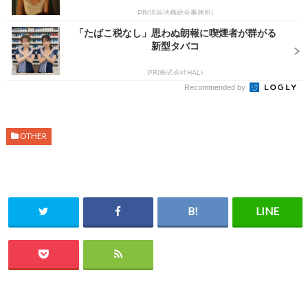
PR(渋谷法務総合事務所)
「たばこ税なし」思わぬ朗報に喫煙者が群がる
新型タバコ
PR(株式会社HAL)
Recommended by
OTHER