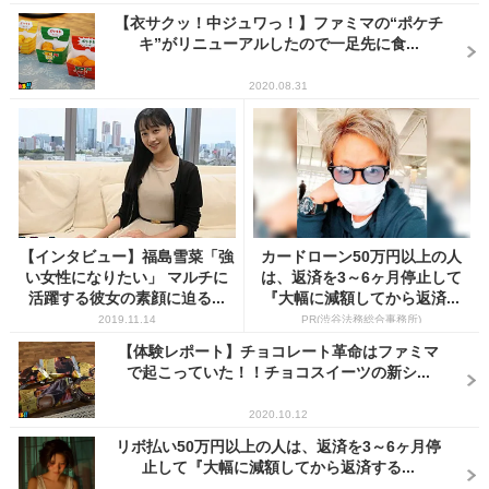
【衣サクッ！中ジュワっ！】ファミマの“ポケチ
キ”がリニューアルしたので一足先に食...
2020.08.31
【インタビュー】福島雪菜「強
カードローン50万円以上の人
い女性になりたい」 マルチに
は、返済を3～6ヶ月停止して
活躍する彼女の素顔に迫る...
『大幅に減額してから返済...
2019.11.14
PR(渋谷法務総合事務所)
【体験レポート】チョコレート革命はファミマ
で起こっていた！！チョコスイーツの新シ...
2020.10.12
リボ払い50万円以上の人は、返済を3～6ヶ月停
止して『大幅に減額してから返済する...