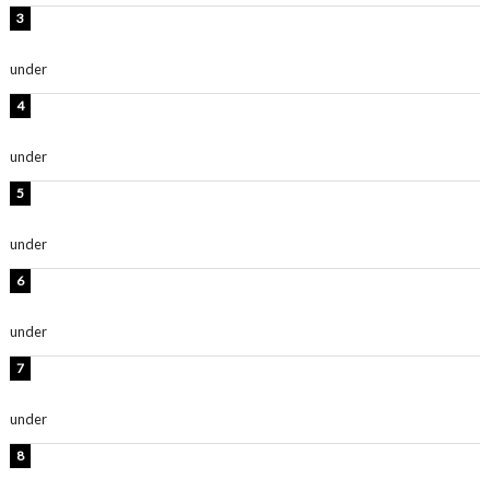
板野友美、神スタイルのビキニショット公開！「スタイ
ルレベチすぎてやばい」
under
ENTERTAINMENT
岡田紗佳、美ボディ全開のグラビアショット公開！「撃
ち抜かれる美しさ」「色っぽい」
under
ENTERTAINMENT
西山茉希、夏全開な黒ビキニショット公開！「海似合い
ます」「スタイル抜群」
under
ENTERTAINMENT
時東ぁみ、白ビキニの美ボディショット公開！「最高」
「無邪気で可愛い」
under
ENTERTAINMENT
渡辺美優紀、美脚のミニワンピ衣装姿公開！「可愛いぃ
～」「みるきーのピンクコーデは最強」
under
ENTERTAINMENT
熊田曜子、圧巻美ボディのドレス姿公開！「妖艶な美し
さ」「女神」