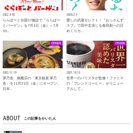
2022.6.18
2020.2.3
ららぽーと全国17施設で『ららぽー
愛しの武蔵セレクト！『おっさんず
とバーゲン』を7月1日（金）～7月
ラブ』で田中圭演じる春田創一の日
10…
めくりカ…
OTHER
OTHER
2025.11.19
2021.10.13
茅乃舎、旗艦店の「東京銀座 茅乃
世界一のバリスタが監修！ファミマ
舎」を11月21日（金）にオープン、
の「ブレンドコーヒー」がリニュー
日本…
アルして…
ABOUT
この記事をかいた人