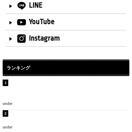
LINE
YouTube
Instagram
ランキング
【インタビュー】堀内まり菜＆宮本佳林＆杏ジュリア＆
及川結依「みんなでどこまで高い到達点を目指せるかす
ごく楽しみです！」『スクールアイドルミュージカル』
under
ENTERTAINMENT
横野すみれ、ビキニ姿のグラビアショット公開！「美し
い」「スタイル最高！」
under
ENTERTAINMENT