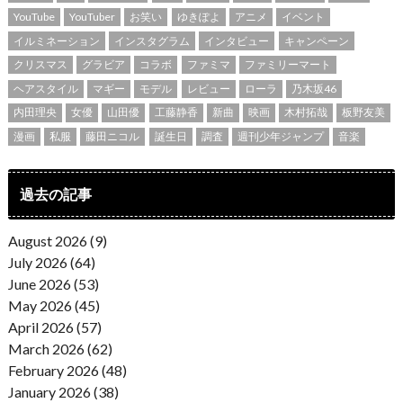
YouTube
YouTuber
お笑い
ゆきぽよ
アニメ
イベント
イルミネーション
インスタグラム
インタビュー
キャンペーン
クリスマス
グラビア
コラボ
ファミマ
ファミリーマート
ヘアスタイル
マギー
モデル
レビュー
ローラ
乃木坂46
内田理央
女優
山田優
工藤静香
新曲
映画
木村拓哉
板野友美
漫画
私服
藤田ニコル
誕生日
調査
週刊少年ジャンプ
音楽
過去の記事
August 2026 (9)
July 2026 (64)
June 2026 (53)
May 2026 (45)
April 2026 (57)
March 2026 (62)
February 2026 (48)
January 2026 (38)