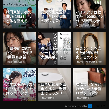
武田真治、初の
要潤＆生見愛
バイアグラは捨
ヨガに挑戦！心
瑠、キレイな歯
てた「65歳が45
と体を整える渋
の秘訣を公
分で3回戦も余
谷を巻き込んだ
開！“めるる
裕」980円で朝
PR(健商株式会社)
一大プロジェク
語”も披露！？
まで絶好調！
ト『SHI...
「風俗前に飲む
深田恭子、セク
音楽シーンを支
だけ！」45分で
シーすぎる！！
えた64年の歴
3回戦も余裕！9
大胆美ボディの
史、このヘッド
80円で朝まで絶
水着姿にファン
ホンで感じてみ
PR(健商株式会社)
PR(Marshall Group AB)
好調
釘付け
て
乃木坂46が心の
四角い部屋を四
次に買うならど
叫びをぶっちゃ
角く拭く！壁際
れがいい？最新
ける？！ファン
までしっかり拭
ロボット掃除機
タ新CMが明日
けるロボット掃
はこんなに進化
PR(Dreame)
PR(Dreame)
からスタート
除機
した
Recommended by