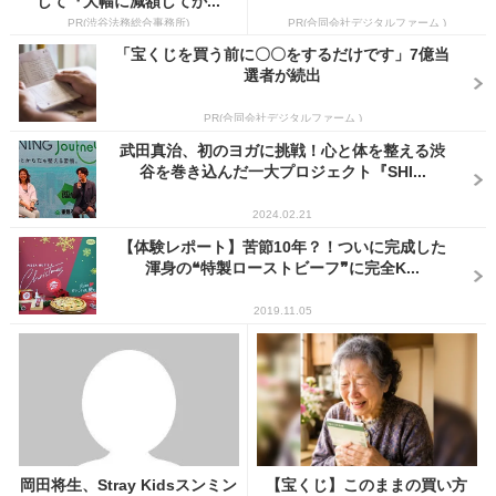
して『大幅に減額してか...
PR(渋谷法務総合事務所)
PR(合同会社デジタルファーム )
「宝くじを買う前に〇〇をするだけです」7億当
選者が続出
PR(合同会社デジタルファーム )
武田真治、初のヨガに挑戦！心と体を整える渋
谷を巻き込んだ一大プロジェクト『SHI...
2024.02.21
【体験レポート】苦節10年？！ついに完成した
渾身の❝特製ローストビーフ❞に完全K...
2019.11.05
岡田将生、Stray Kidsスンミン
【宝くじ】このままの買い方