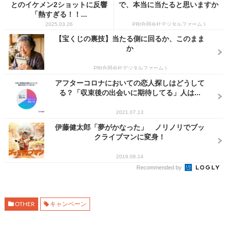
とのイケメン2ショットに反響
で、本当に当たると思いますか
「熱すぎる！！...
2025.03.26
PR(合同会社デジタルファーム )
【宝くじの裏技】当たる側に回るか、このまま
か
PR(合同会社デジタルファーム )
アフターコロナにおいての恋人探しはどうして
る？「収束後の出会いに期待してる」人は...
2021.07.13
伊藤健太郎「夢がかなった」 ノリノリでブッ
クライブマンに変身！
2019.08.14
Recommended by
OTHER
キャンペーン