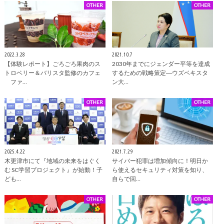
OTHER
OTHER
2022.3.28
2021.10.7
【体験レポート】ごろごろ果肉のス
2030年までにジェンダー平等を達成
トロベリー＆バリスタ監修のカフェ
するための戦略策定―ウズベキスタ
ファ…
ン⼤…
OTHER
OTHER
2025.4.22
2021.7.29
木更津市にて『地域の未来をはぐく
サイバー犯罪は増加傾向に！明日か
む SC学習プロジェクト』が始動！子
ら使えるセキュリティ対策を知り、
ども…
自らで回…
OTHER
OTHER