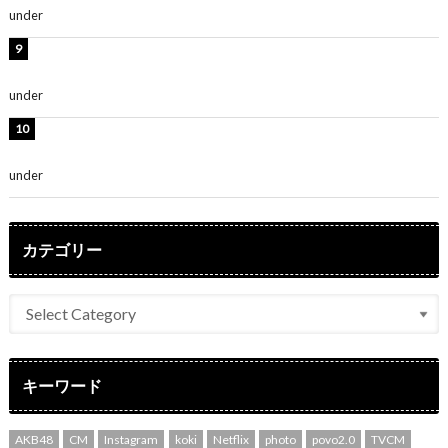
under
ENTERTAINMENT
堀未央奈、6年ぶりとなる写真集発売を発表！「今まで
の集大成と、これからの決意が詰まった自信の一冊」
under
ENTERTAINMENT
吉川愛、艶やかな浴衣姿公開！「綺麗すぎ」「とっても
素敵」
under
ENTERTAINMENT
カテゴリー
キーワード
AKB48
CM
Instagram
koki
Netflix
photo
povo2.0
TVCM