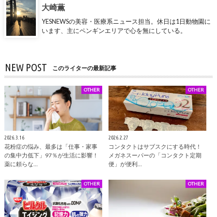
大崎薫
YESNEWSの美容・医療系ニュース担当。休日は1日動物園に
います、主にペンギンエリアで心を無にしている。
NEW POST
このライターの最新記事
OTHER
OTHER
2026.3.16
2026.2.27
花粉症の悩み、最多は「仕事・家事
コンタクトはサブスクにする時代！
の集中力低下」97％が生活に影響！
メガネスーパーの「コンタクト定期
薬に頼らな…
便」が便利…
OTHER
OTHER