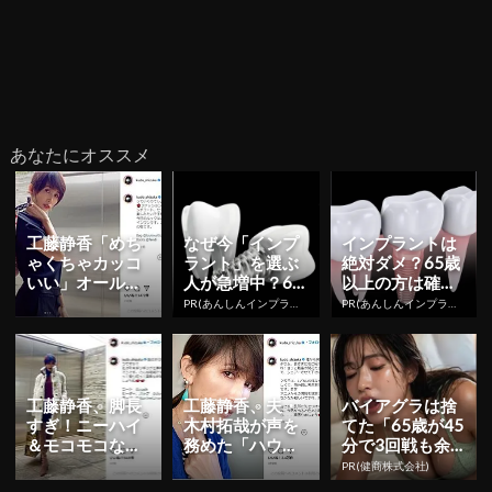
あなたにオススメ
工藤静香「めち
なぜ今「インプ
インプラントは
ゃくちゃカッコ
ラント」を選ぶ
絶対ダメ？65歳
いい」オールイ
人が急増中？65
以上の方は確認
ンワン姿の私服
歳以上の方は要
してみて。20名
PR(あんしんインプラント)
PR(あんしんインプラント)
を公開！
確認。抜けた歯
の歯科医師監修
の放置は...
のガイ...
工藤静香、脚長
工藤静香、夫・
バイアグラは捨
すぎ！ニーハイ
木村拓哉が声を
てた「65歳が45
＆モコモコな冬
務めた「ハウ
分で3回戦も余
の私服コーデを
ル」風ピアスを
裕」980円で朝
PR(健商株式会社)
公開
着けた姿を公
まで絶好調！