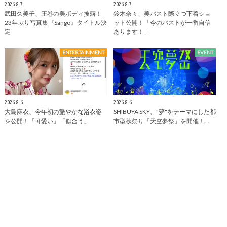
2026.8.7
2026.8.7
武田久美子、圧巻の美ボディ披露！
鈴木奈々、美バスト際立つ下着ショ
23年ぶり写真集『Sango』タイトル決
ット公開！「今のバストが一番自信
定
あります！」
ENTERTAINMENT
EVENT
2026.8.6
2026.8.6
大島麻衣、今年初の艶やかな浴衣姿
SHIBUYA SKY、"夢"をテーマにした都
を公開！「可愛い」「似合う」
市型秋祭り「天空夢祭」を開催！…