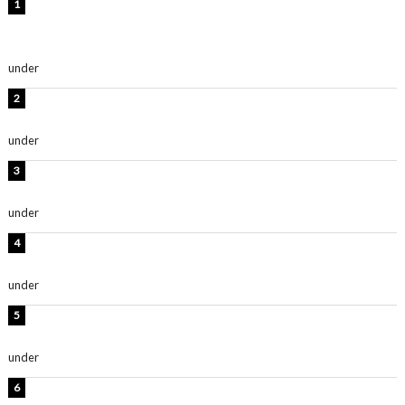
【インタビュー】堀内まり菜＆宮本佳林＆杏ジュリア＆
及川結依「みんなでどこまで高い到達点を目指せるかす
ごく楽しみです！」『スクールアイドルミュージカル』
under
ENTERTAINMENT
横野すみれ、ビキニ姿のグラビアショット公開！「美し
い」「スタイル最高！」
under
ENTERTAINMENT
板野友美、神スタイルのビキニショット公開！「スタイ
ルレベチすぎてやばい」
under
ENTERTAINMENT
岡田紗佳、美ボディ全開のグラビアショット公開！「撃
ち抜かれる美しさ」「色っぽい」
under
ENTERTAINMENT
西山茉希、夏全開な黒ビキニショット公開！「海似合い
ます」「スタイル抜群」
under
ENTERTAINMENT
時東ぁみ、白ビキニの美ボディショット公開！「最高」