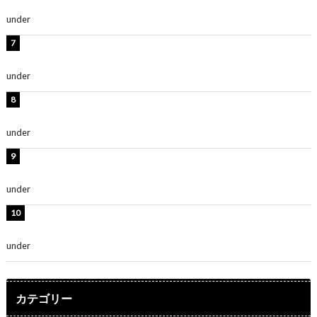
「無邪気で可愛い」
under
ENTERTAINMENT
渡辺美優紀、美脚のミニワンピ衣装姿公開！「可愛いぃ
～」「みるきーのピンクコーデは最強」
under
ENTERTAINMENT
熊田曜子、圧巻美ボディのドレス姿公開！「妖艶な美し
さ」「女神」
under
ENTERTAINMENT
堀未央奈、6年ぶりとなる写真集発売を発表！「今まで
の集大成と、これからの決意が詰まった自信の一冊」
under
ENTERTAINMENT
吉川愛、艶やかな浴衣姿公開！「綺麗すぎ」「とっても
素敵」
under
ENTERTAINMENT
カテゴリー