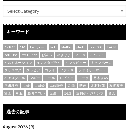
キーワード
AKB48
CM
Instagram
koki
Netflix
photo
povo2.0
TVCM
YouTube
YouTuber
お笑い
ゆきぽよ
アニメ
イベント
イルミネーション
インスタグラム
インタビュー
キャンペーン
クリスマス
グラビア
コラボ
ファミマ
ファミリーマート
ヘアスタイル
マギー
モデル
レビュー
ローラ
乃木坂46
内田理央
女優
山田優
工藤静香
新曲
映画
木村拓哉
板野友美
漫画
私服
藤田ニコル
誕生日
調査
週刊少年ジャンプ
音楽
過去の記事
August 2026 (9)