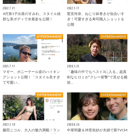
2022.7.21
2022.5.17
4月第1子出産のすみれ、スタイル抜
鷲見玲奈、ねじり鉢巻きが似合いす
群な美ボディで水着姿を公開！
ぎ！可愛すぎる寿司職人ショットを
公開
ENTERTAINMENT
ENTERTAINMENT
2025.7.11
2020.3.25
マギー、ポニーテール姿のハイキン
「趣味の中でもベスト3に入る」超真
グショット公開！「スタイル良すぎ
剣なヒロミが“クレー射撃"で見せる腕
て可愛い…
前…
ENTERTAINMENT
ENTERTAINMENT
2023.5.10
2020.8.26
藤田ニコル、大人の魅力満載！ラン
中尾明慶＆仲里依紗が夫婦で新TVCM