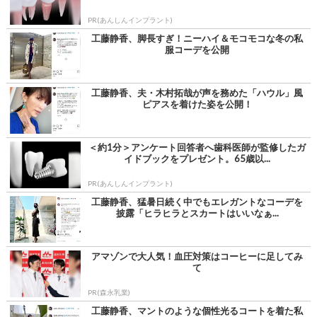
PR(あんしんインプラント)
工藤静香、脚長すぎ！ニーハイ＆モコモコな冬の私
服コーデを公開
工藤静香、夫・木村拓哉が声を務めた「ハウル」風
ピアスを着けた姿を公開！
＜約1分＞アンケート回答者へ歯科医師が監修したガ
イドブックをプレゼント。65歳以...
PR(あんしんインプラント)
工藤静香、猛暑日続く中でもエレガントなコーデを
披露「ヒラヒラとスカートはいいなぁ...
アマゾンで大人気！血圧対策はコーヒーに足してみ
て
PR(森永乳業)
工藤静香、マントのような個性光るコートを着た私