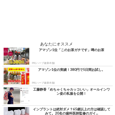
あなたにオススメ
アマゾン1位「このお茶ガチです」噂のお茶
PR(ハーブ健康本舗)
アマゾン1位の実績！380円で5日間お試し。
PR(ハーブ健康本舗)
工藤静香「めちゃくちゃカッコいい」オールインワ
ン姿の私服を公開！
インプラントは絶対ダメ？65歳以上の方は確認して
みて。20名の歯科医師監修のガイ...