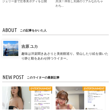
ジェリー姿で圧巻美ボディを公開
共演！仲良し夫婦のリアルなわちゃ
わち…
ABOUT
この記事をかいた人
吉原 ユカ
趣味は洋楽聞きあさりと美術館巡り。登山したり絵を描いた
り静と動をあわせ持つライター。
NEW POST
このライターの最新記事
ENTERTAINMENT
ENTERTAINMENT