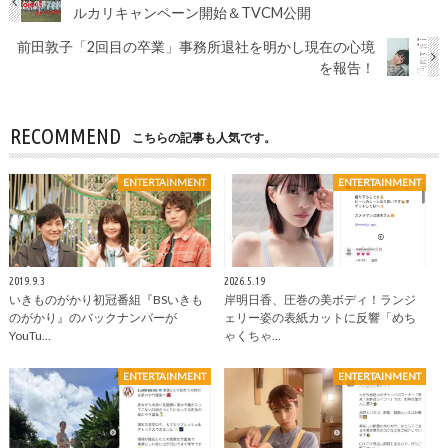
ルカリキャンペーン開始＆TVCM公開
前田敦子「2回目の卒業」事務所退社を明かし現在の心境
を報告！
RECOMMEND
こちらの記事も人気です。
ENTERTAINMENT
ENTERTAINMENT
2019.9.3
2026.5.19
いきものがかり初冠番組『BSいきも
岸明日香、圧巻の美ボディ！ランジ
のがかり』のバックナンバーが
ェリー姿の表紙カットに反響「めち
YouTu…
ゃくちゃ…
ENTERTAINMENT
ENTERTAINMENT