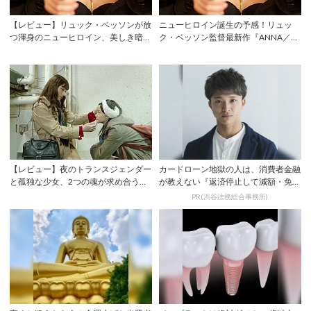
【レビュー】リュック・ベッソンが放
ニューヒロイン誕生の予感！リュッ
つ渾身のニューヒロイン、美しき暗殺
ク・ベッソン監督最新作『ANNA／ア
者『ANNA...
ナ』の予告編...
【レビュー】夜のトランスジェンダー
カードローン地獄の人は、消費者金融
と孤独な少女、2つの魂が求め合う時
が教えない『返済停止して減額・免除
―『ミッドナ...
する方法』で...
PR(渋谷法務総合事務所)