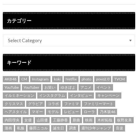
カテゴリー
キーワード
AKB48
CM
Instagram
koki
Netflix
photo
povo2.0
TVCM
YouTube
YouTuber
お笑い
ゆきぽよ
アニメ
イベント
イルミネーション
インスタグラム
インタビュー
キャンペーン
クリスマス
グラビア
コラボ
ファミマ
ファミリーマート
ヘアスタイル
マギー
モデル
レビュー
ローラ
乃木坂46
内田理央
女優
山田優
工藤静香
新曲
映画
木村拓哉
板野友美
漫画
私服
藤田ニコル
誕生日
調査
週刊少年ジャンプ
音楽