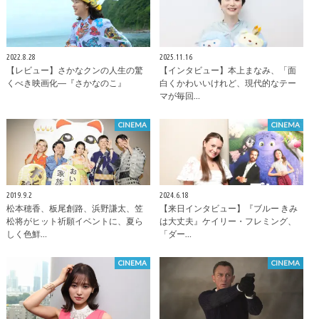
2022.8.28
2025.11.16
【レビュー】さかなクンの人生の驚
【インタビュー】本上まなみ、「面
くべき映画化―『さかなのこ』
白くかわいいけれど、現代的なテー
マが毎回…
CINEMA
CINEMA
2019.9.2
2024.6.18
松本穂香、板尾創路、浜野謙太、笠
【来日インタビュー】『ブルー きみ
松将がヒット祈願イベントに、夏ら
は大丈夫』ケイリー・フレミング、
しく色鮮…
「ダー…
CINEMA
CINEMA