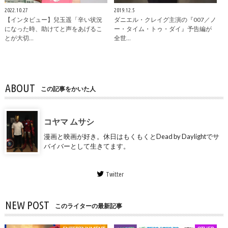
2022.10.27
2019.12.5
【インタビュー】兒玉遥「辛い状況
ダニエル・クレイグ主演の『007／ノ
になった時、助けてと声をあげるこ
ー・タイム・トゥ・ダイ』予告編が
とが大切…
全世…
ABOUT
この記事をかいた人
コヤマ ムサシ
漫画と映画が好き。休日はもくもくとDead by Daylightでサ
バイバーとして生きてます。
Twitter
NEW POST
このライターの最新記事