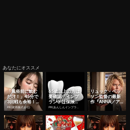
あなたにオススメ
「風俗前に飲む
65歳以上の方は
リュック・ベッ
だけ！」45分で
要確認「インプ
ソン監督の最新
3回戦も余裕！1
ラントは保険適
作『ANNA／ア
日31円で朝まで
用か？」あなた
ナ』 緊迫感満載
PR(健商株式会社)
PR(あんしんインプラント)
絶好調
に沿った治療法
の本編映像が解
や費用を...
禁！