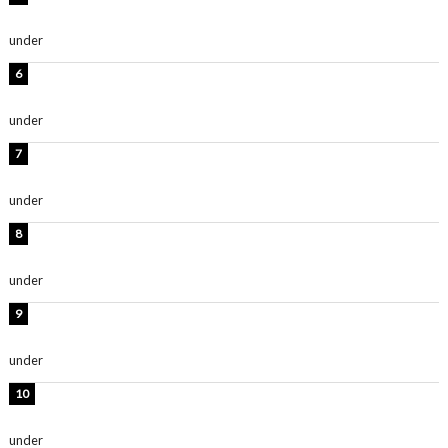
ます」「スタイル抜群」
under
ENTERTAINMENT
岡田紗佳、美ボディ全開のグラビアショット公開！「撃
ち抜かれる美しさ」「色っぽい」
under
ENTERTAINMENT
時東ぁみ、白ビキニの美ボディショット公開！「最高」
「無邪気で可愛い」
under
ENTERTAINMENT
渡辺美優紀、美脚のミニワンピ衣装姿公開！「可愛いぃ
～」「みるきーのピンクコーデは最強」
under
ENTERTAINMENT
熊田曜子、圧巻美ボディのドレス姿公開！「妖艶な美し
さ」「女神」
under
ENTERTAINMENT
堀未央奈、6年ぶりとなる写真集発売を発表！「今まで
の集大成と、これからの決意が詰まった自信の一冊」
under
ENTERTAINMENT