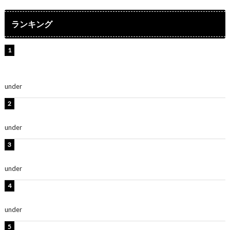
ランキング
【インタビュー】堀内まり菜＆宮本佳林＆杏ジュリア＆
及川結依「みんなでどこまで高い到達点を目指せるかす
ごく楽しみです！」『スクールアイドルミュージカル』
under
ENTERTAINMENT
板野友美、水着姿の美ボディショット公開！「スタイル
抜群」「最高にセクシー」
under
ENTERTAINMENT
横野すみれ、ビキニ姿のグラビアショット公開！「美し
い」「スタイル最高！」
under
ENTERTAINMENT
板野友美、神スタイルのビキニショット公開！「スタイ
ルレベチすぎてやばい」
under
ENTERTAINMENT
西山茉希、夏全開な黒ビキニショット公開！「海似合い