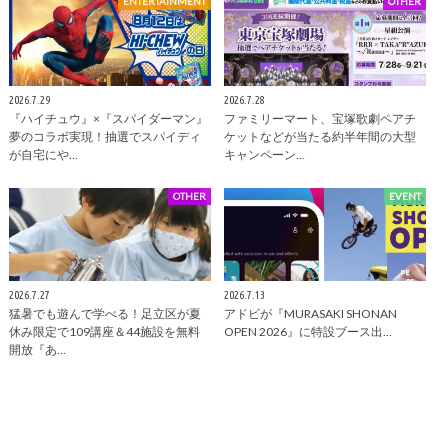
ENTERTAINMENT
OTHER
2026.7.29
2026.7.28
『ハイチュウ』×『スパイダーマン』
ファミリーマート、宝塚歌劇ペアチ
夢のコラボ実現！抽選でスパイディ
ケットなどが当たる約半年間の大型
が自宅にや…
キャンペーン…
OTHER
EVENT
2026.7.27
2026.7.13
猛暑でも遊んで学べる！足立区が夏
アドビが『MURASAKI SHONAN
休み限定で109講座＆44施設を無料
OPEN 2026』に特設ブース出…
開放『あ…