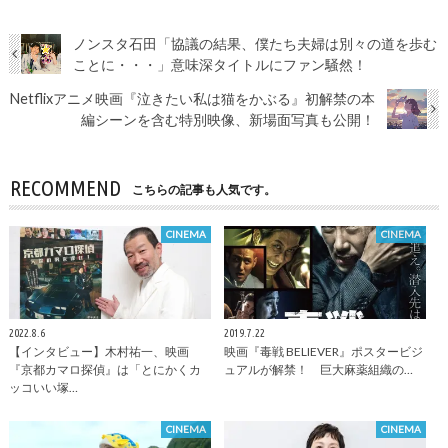
ノンスタ石田「協議の結果、僕たち夫婦は別々の道を歩む
ことに・・・」意味深タイトルにファン騒然！
Netflixアニメ映画『泣きたい私は猫をかぶる』初解禁の本
編シーンを含む特別映像、新場面写真も公開！
RECOMMEND
こちらの記事も人気です。
CINEMA
CINEMA
2022.8.6
2019.7.22
【インタビュー】木村祐一、映画
映画『毒戦 BELIEVER』ポスタービジ
『京都カマロ探偵』は「とにかくカ
ュアルが解禁！ 巨大麻薬組織の…
ッコいい塚…
CINEMA
CINEMA