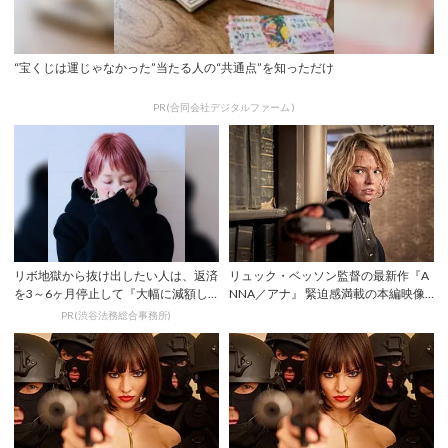
“宝くじは運じゃなかった”当たる人の“共通点”を知っただけ
PR(合同会社デジタルファーム )
リボ地獄から抜け出したい人は、返済
リュック・ベッソン監督の最新作『A
を3～6ヶ月停止して『大幅に減額し
NNA／アナ』 緊迫感満載の本編映像
てから返済す...
が解禁！
PR(渋谷法務総合事務所)