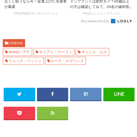
宝くじ狙うなら今！金運上げた当選者
インプラントは絶対ダメ？65歳以上
が暴露
の方は確認してみて。20名の歯科医
師監修のガイ...
PR(合同会社デジタルファーム )
PR(あんしんインプラント)
Recommended by
CINEMA
ANNA／アナ
キリアン・マーフィ
サッシャ・ルス
リュック・ベッソン
ルーク・エヴァンス