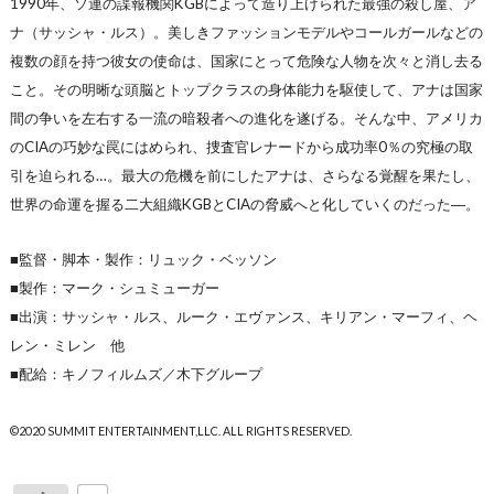
1990年、ソ連の諜報機関KGBによって造り上げられた最強の殺し屋、ア
ナ（サッシャ・ルス）。美しきファッションモデルやコールガールなどの
複数の顔を持つ彼女の使命は、国家にとって危険な人物を次々と消し去る
こと。その明晰な頭脳とトップクラスの身体能力を駆使して、アナは国家
間の争いを左右する一流の暗殺者への進化を遂げる。そんな中、アメリカ
のCIAの巧妙な罠にはめられ、捜査官レナードから成功率0％の究極の取
引を迫られる…。最大の危機を前にしたアナは、さらなる覚醒を果たし、
世界の命運を握る二大組織KGBとCIAの脅威へと化していくのだった―。
■監督・脚本・製作：リュック・ベッソン
■製作：マーク・シュミューガー
■出演：サッシャ・ルス、ルーク・エヴァンス、キリアン・マーフィ、ヘ
レン・ミレン 他
■配給：キノフィルムズ／木下グループ
©2020 SUMMIT ENTERTAINMENT,LLC. ALL RIGHTS RESERVED.