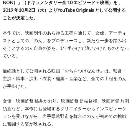
NON）』（ドキュメンタリー全 10 エピソード＋映画）を 、
2019 年10月2日（水）よりYouTube Originals として公開する
ことが決定した。
本作では、映画制作のあらゆる工程を通じて、女優、アーティ
ストとしての「のん」をプロデュースし、新たな一歩を踏み出
そうとするのん自身の姿を、1年半かけて追いかけたものとなっ
ている。
最終話として公開される映画『おちをつけなんせ』は、監督・
主演・脚本・演出・衣装・編集・音楽など、全ての工程をのん
が手掛けた。
女優・映画監督 桃井かおり、映画監督 是枝裕和、映画監督 片渕
須直など、本作にも登場するクリエイターからインスピレーシ
ョンを受けながら、岩手県遠野市を舞台にのんが初めての挑戦
に奮闘する姿が映される。