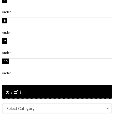
時東ぁみ、白ビキニの美ボディショット公開！「最高」
「無邪気で可愛い」
under
ENTERTAINMENT
渡辺美優紀、美脚のミニワンピ衣装姿公開！「可愛いぃ
～」「みるきーのピンクコーデは最強」
under
ENTERTAINMENT
熊田曜子、圧巻美ボディのドレス姿公開！「妖艶な美し
さ」「女神」
under
ENTERTAINMENT
堀未央奈、6年ぶりとなる写真集発売を発表！「今まで
の集大成と、これからの決意が詰まった自信の一冊」
under
ENTERTAINMENT
カテゴリー