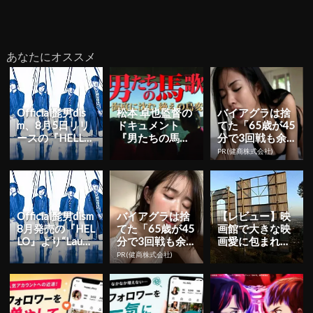
あなたにオススメ
Official髭男dis
松本 卓也監督の
バイアグラは捨
m、8月5日リリ
ドキュメント
てた「65歳が45
ースの『HELLO
『男たちの馬歌
分で3回戦も余
EP』より「Lau...
～海底に沈む絶
裕」980円で朝
PR(健商株式会社)
えの島変～』がY
まで絶好調！
ouT...
Official髭男dism
バイアグラは捨
【レビュー】映
8月発売の『HEL
てた「65歳が45
画館で大きな映
LO』より“Laugh
分で3回戦も余
画愛に包まれよ
ter”の...
裕」980円で朝
う―『ストーリ
PR(健商株式会社)
まで絶好調！
ー・オブ・フィ
ルム 11...