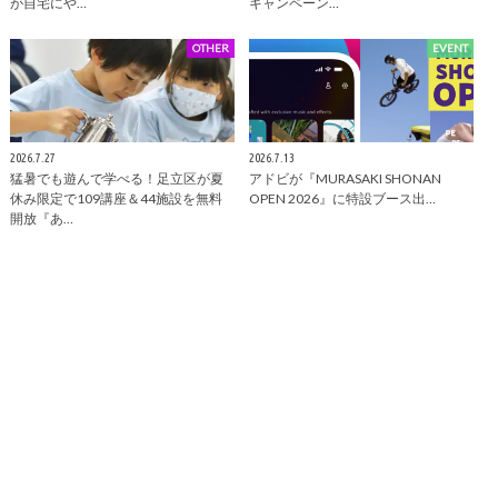
が自宅にや…
キャンペーン…
OTHER
EVENT
2026.7.27
2026.7.13
猛暑でも遊んで学べる！足立区が夏
アドビが『MURASAKI SHONAN
休み限定で109講座＆44施設を無料
OPEN 2026』に特設ブース出…
開放『あ…