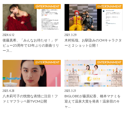
ENTERTAINMENT
ENTERTAINMENT
2024.6.12
2021.3.29
後藤真希、「みんなお待たせ！」デ
木村拓哉、お馴染みのCMキャラクタ
ビュー25周年で13年ぶりの新曲リリ
ーと２ショット公開！
ース…
ENTERTAINMENT
ENTERTAINMENT
2025.4.28
2025.3.21
八木莉可子の恍惚な表情に注目！フ
BIGLOBEが藤原紀香、橋本マナミを
ァミマフラッペ新TVCM公開
迎えて温泉大賞を発表！温泉宿のキ
ャ…