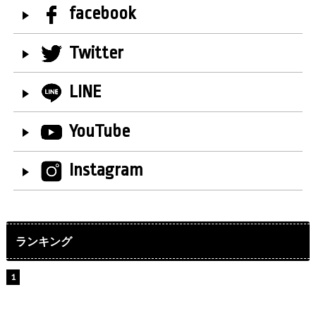
facebook
Twitter
LINE
YouTube
Instagram
ランキング
【インタビュー】堀内まり菜＆宮本佳林＆杏ジュリア＆
及川結依「みんなでどこまで高い到達点を目指せるかす
ごく楽しみです！」『スクールアイドルミュージカル』