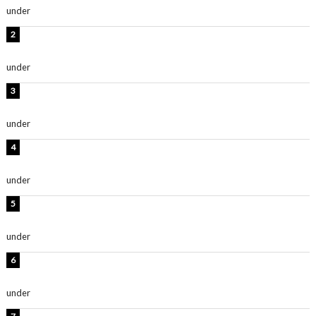
under
ENTERTAINMENT
板野友美、水着姿の美ボディショット公開！「スタイル
抜群」「最高にセクシー」
under
ENTERTAINMENT
横野すみれ、ビキニ姿のグラビアショット公開！「美し
い」「スタイル最高！」
under
ENTERTAINMENT
板野友美、神スタイルのビキニショット公開！「スタイ
ルレベチすぎてやばい」
under
ENTERTAINMENT
西山茉希、夏全開な黒ビキニショット公開！「海似合い
ます」「スタイル抜群」
under
ENTERTAINMENT
岡田紗佳、美ボディ全開のグラビアショット公開！「撃
ち抜かれる美しさ」「色っぽい」
under
ENTERTAINMENT