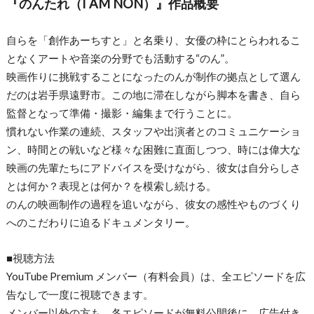
『のんたれ（I AM NON）』作品概要
自らを「創作あーちすと」と名乗り、女優の枠にとらわれるこ
となくアートや音楽の分野でも活動する“のん”。
映画作りに挑戦することになったのんが制作の拠点として選ん
だのは岩手県遠野市。この地に滞在しながら脚本を書き、自ら
監督となって準備・撮影・編集まで行うことに。
慣れない作業の連続、スタッフや出演者とのコミュニケーショ
ン、時間との戦いなど様々な困難に直面しつつ、時には偉大な
映画の先輩たちにアドバイスを受けながら、彼女は自分らしさ
とは何か？表現とは何か？を模索し続ける。
のんの映画制作の過程を追いながら、彼女の感性やものづくり
へのこだわりに迫るドキュメンタリー。
■視聴方法
YouTube Premium メンバー（有料会員）は、全エピソードを広
告なしで一度に視聴できます。
メンバー以外の方も、各エピソードが無料公開後に、広告付き