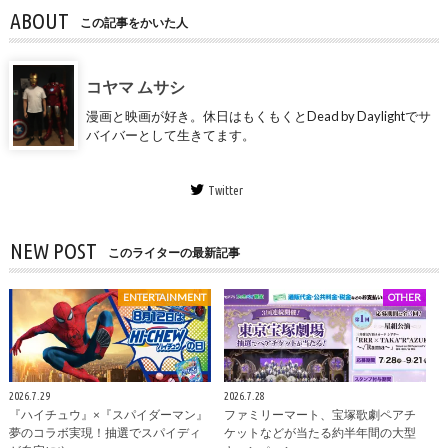
ABOUT
この記事をかいた人
コヤマ ムサシ
漫画と映画が好き。休日はもくもくとDead by Daylightでサ
バイバーとして生きてます。
Twitter
NEW POST
このライターの最新記事
ENTERTAINMENT
OTHER
2026.7.29
2026.7.28
『ハイチュウ』×『スパイダーマン』
ファミリーマート、宝塚歌劇ペアチ
夢のコラボ実現！抽選でスパイディ
ケットなどが当たる約半年間の大型