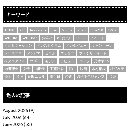
キーワード
AKB48
CM
Instagram
koki
Netflix
photo
povo2.0
TVCM
YouTube
YouTuber
お笑い
ゆきぽよ
アニメ
イベント
イルミネーション
インスタグラム
インタビュー
キャンペーン
クリスマス
グラビア
コラボ
ファミマ
ファミリーマート
ヘアスタイル
マギー
モデル
レビュー
ローラ
乃木坂46
内田理央
女優
山田優
工藤静香
新曲
映画
木村拓哉
板野友美
漫画
私服
藤田ニコル
誕生日
調査
週刊少年ジャンプ
音楽
過去の記事
August 2026 (9)
July 2026 (64)
June 2026 (53)