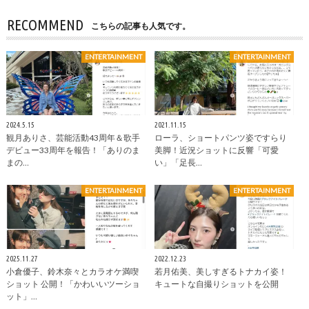
RECOMMEND
こちらの記事も人気です。
ENTERTAINMENT
ENTERTAINMENT
2024.5.15
2021.11.15
観月ありさ、芸能活動43周年＆歌手
ローラ、ショートパンツ姿ですらり
デビュー33周年を報告！「ありのま
美脚！近況ショットに反響「可愛
まの…
い」「足長…
ENTERTAINMENT
ENTERTAINMENT
2025.11.27
2022.12.23
小倉優子、鈴木奈々とカラオケ満喫
若月佑美、美しすぎるトナカイ姿！
ショット 公開！「かわいいツーショ
キュートな自撮りショットを公開
ット」…