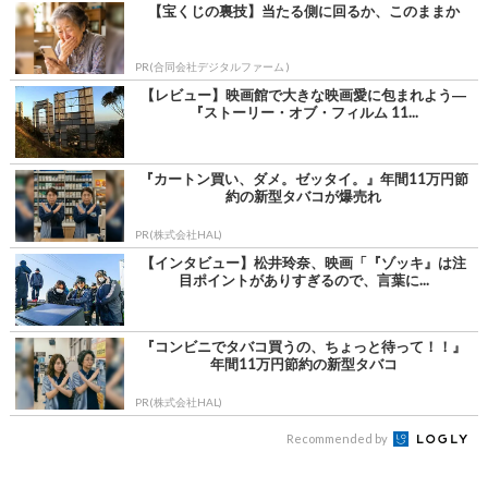
【宝くじの裏技】当たる側に回るか、このままか
PR(合同会社デジタルファーム )
【レビュー】映画館で大きな映画愛に包まれよう―
『ストーリー・オブ・フィルム 11...
『カートン買い、ダメ。ゼッタイ。』年間11万円節
約の新型タバコが爆売れ
PR(株式会社HAL)
【インタビュー】松井玲奈、映画「『ゾッキ』は注
目ポイントがありすぎるので、言葉に...
『コンビニでタバコ買うの、ちょっと待って！！』
年間11万円節約の新型タバコ
PR(株式会社HAL)
Recommended by