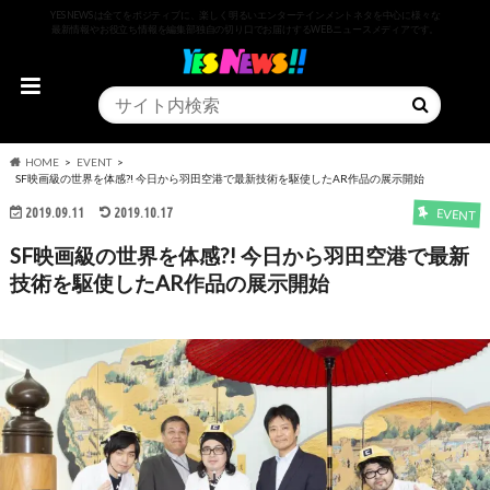
YESNEWSは全てをポジティブに、楽しく明るいエンターテインメントネタを中心に様々な
最新情報やお役立ち情報を編集部独自の切り口でお届けするWEBニュースメディアです。
HOME
EVENT
SF映画級の世界を体感?! 今日から羽田空港で最新技術を駆使したAR作品の展示開始
2019.09.11
2019.10.17
EVENT
SF映画級の世界を体感?! 今日から羽田空港で最新
技術を駆使したAR作品の展示開始