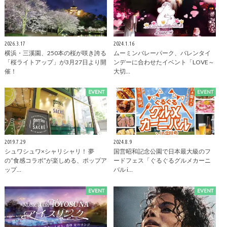
2026.3.17
2024.1.16
横浜・三溪園、250本の桜が咲き誇る
ムーミンバレーパーク、バレンタイ
「桜ライトアップ」が3月27日より開
ンデーに合わせたイベント「LOVE～
催！
大切…
EVENT
EVENT
2019.7.29
2024.8.9
シュワシュワ×シャリシャリ！ 夢
国営昭和記念公園で日本最大級のフ
の”食感コラボ”が楽しめる、ポップア
ードフェス「ぐるぐるグルメカーニ
ップ…
バル i…
EVENT
EVENT