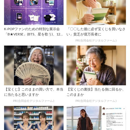
K-POPファンのための特別な展示会
「〇〇した後に必ず宝くじを買いなさ
「B★VERSE」(BTS、星を歌う)、12...
い」貧乏が億万長者に
PR(合同会社デジタルファーム )
【宝くじ】このままの買い方で、本当
【宝くじの裏技】当たる側に回るか、
に当たると思いますか
このままか
PR(合同会社デジタルファーム )
PR(合同会社デジタルファーム )