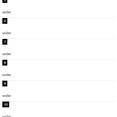
西山茉希、夏全開な黒ビキニショット公開！「海似合い
ます」「スタイル抜群」
under
ENTERTAINMENT
岡田紗佳、美ボディ全開のグラビアショット公開！「撃
ち抜かれる美しさ」「色っぽい」
under
ENTERTAINMENT
時東ぁみ、白ビキニの美ボディショット公開！「最高」
「無邪気で可愛い」
under
ENTERTAINMENT
渡辺美優紀、美脚のミニワンピ衣装姿公開！「可愛いぃ
～」「みるきーのピンクコーデは最強」
under
ENTERTAINMENT
熊田曜子、圧巻美ボディのドレス姿公開！「妖艶な美し
さ」「女神」
under
ENTERTAINMENT
堀未央奈、6年ぶりとなる写真集発売を発表！「今まで
の集大成と、これからの決意が詰まった自信の一冊」
under
ENTERTAINMENT