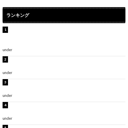
ランキング
【インタビュー】堀内まり菜＆宮本佳林＆杏ジュリア＆
及川結依「みんなでどこまで高い到達点を目指せるかす
ごく楽しみです！」『スクールアイドルミュージカル』
under
ENTERTAINMENT
板野友美、水着姿の美ボディショット公開！「スタイル
抜群」「最高にセクシー」
under
ENTERTAINMENT
横野すみれ、ビキニ姿のグラビアショット公開！「美し
い」「スタイル最高！」
under
ENTERTAINMENT
板野友美、神スタイルのビキニショット公開！「スタイ
ルレベチすぎてやばい」
under
ENTERTAINMENT