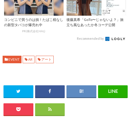
コンビニで買うのは損！たばこ税なし
後藤真希「GoTo〜じゃないよ？」旅
の新型タバコが爆売れ中
立ち風なあったか冬コーデ公開
PR(株式会社HAL)
Recommended by
EVENT
AR
アート