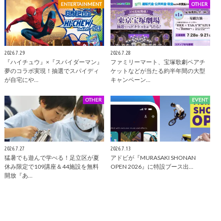
ENTERTAINMENT
OTHER
2026.7.29
2026.7.28
『ハイチュウ』×『スパイダーマン』
ファミリーマート、宝塚歌劇ペアチ
夢のコラボ実現！抽選でスパイディ
ケットなどが当たる約半年間の大型
が自宅にや…
キャンペーン…
OTHER
EVENT
2026.7.27
2026.7.13
猛暑でも遊んで学べる！足立区が夏
アドビが『MURASAKI SHONAN
休み限定で109講座＆44施設を無料
OPEN 2026』に特設ブース出…
開放『あ…