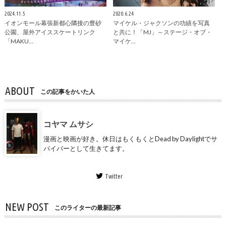
2024.11.5
2020.6.24
イオンモール幕張新都心隣接の豊砂
マイケル・ジャクソンの功績を写真
公園、屋外アイススケートリンク
と共に！「MJ」～ステージ・オブ・
「MAKU…
マイケ…
ABOUT
この記事をかいた人
コヤマ ムサシ
漫画と映画が好き。休日はもくもくとDead by Daylightでサ
バイバーとして生きてます。
Twitter
NEW POST
このライターの最新記事