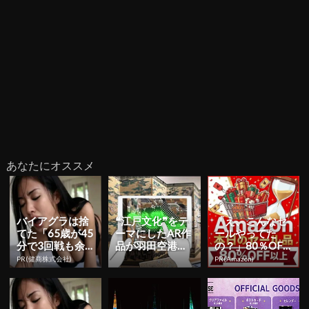
あなたにオススメ
バイアグラは捨
❝江戸文化❞をテ
「え、こんなセ
てた「65歳が45
ーマにしたAR作
ールやってた
分で3回戦も余
品が羽田空港に
の？」80％OFF
裕」980円で朝
展示！ 各地域の
以上が続々登
PR(健商株式会社)
PR(Amazon)
まで絶好調！
文化資源を新た
場！Amazonの本
な視...
気が...