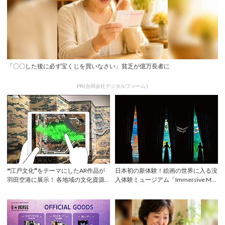
「〇〇した後に必ず宝くじを買いなさい」貧乏が億万長者に
PR(合同会社デジタルファーム )
❝江戸文化❞をテーマにしたAR作品が
日本初の新体験！絵画の世界に入る没
羽田空港に展示！ 各地域の文化資源
入体験ミュージアム「Immersive Mu
を新たな視...
s...