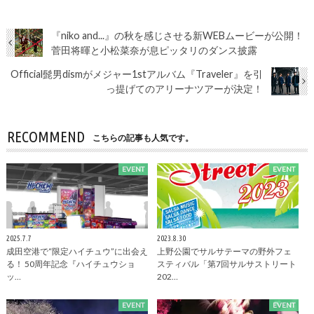
『niko and...』の秋を感じさせる新WEBムービーが公開！
菅田将暉と小松菜奈が息ピッタリのダンス披露
Official髭男dismがメジャー1stアルバム『Traveler』を引
っ提げてのアリーナツアーが決定！
RECOMMEND
こちらの記事も人気です。
EVENT
EVENT
2025.7.7
2023.8.30
成田空港で“限定ハイチュウ”に出会え
上野公園でサルサテーマの野外フェ
る！ 50周年記念『ハイチュウショ
スティバル「第7回サルサストリート
ッ…
202…
EVENT
EVENT