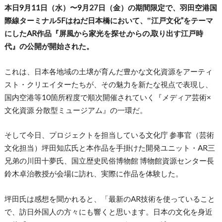
本日9月11日（水）〜9月27日（金）の期間限定で、羽田空港国
際線ターミナル5Fはねだ日本橋において、‟江戸文化”をテーマ
にしたAR作品『屏風から家光を探せ,からの,取り出す江戸時
代』の公開が開始された。
これは、日本各地域の土壌が育んだ豊かな文化資源をアーティ
スト・クリエイターたちが、その魅力を新たな視点で表現し、
国内空港等10箇所程度で順次開催されていく『メディア芸術×
文化資源 分散型ミュージアム』の一環だ。
そして今日、プロジェクトを担当している文化庁 参事官（芸術
文化担当）坪田知広氏と本作品を手掛けた開発ユニット・AR三
兄弟の川田十夢氏、国立歴史民俗博物館 博物館資源センター長
鈴木卓治教授が会場に訪れ、実際に作品を体験した。
坪田氏は感想を聞かれると、「最新のAR技術を使っていること
で、訪日外国人の方々にも響くと思います。日本の文化を身近