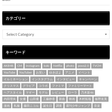
カテゴリー
キーワード
AKB48
CM
Instagram
koki
Netflix
photo
povo2.0
TVCM
YouTube
YouTuber
お笑い
ゆきぽよ
アニメ
イベント
イルミネーション
インスタグラム
インタビュー
キャンペーン
クリスマス
グラビア
コラボ
ファミマ
ファミリーマート
ヘアスタイル
マギー
モデル
レビュー
ローラ
乃木坂46
内田理央
女優
山田優
工藤静香
新曲
映画
木村拓哉
板野友美
漫画
私服
藤田ニコル
誕生日
調査
週刊少年ジャンプ
音楽