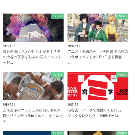
EVENT
EVENT
2024.1.16
2026.2.16
渋谷の街に花火が打ち上がる！？冬
アニメ「鬼滅の刃」×博物館 明治村の
の渋谷の夜空を彩るAR花火イベント
コラボイベントが3月7日より開催！
～ M…
u…
EVENT
EVENT
2019.7.31
2023.9.7
ムキムキのマッチョが筋肉カキ氷を
渋谷宮下パークで盆踊りとDJミュー
提供!?『マチョ氷inマルイ』をマルイ
ジックをMIXした「SHIBUYA M…
４…
EVENT
EVENT