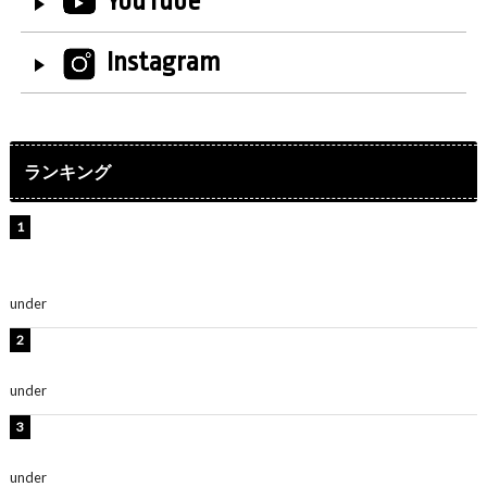
YouTube
Instagram
ランキング
【インタビュー】堀内まり菜＆宮本佳林＆杏ジュリア＆
及川結依「みんなでどこまで高い到達点を目指せるかす
ごく楽しみです！」『スクールアイドルミュージカル』
under
ENTERTAINMENT
板野友美、水着姿の美ボディショット公開！「スタイル
抜群」「最高にセクシー」
under
ENTERTAINMENT
横野すみれ、ビキニ姿のグラビアショット公開！「美し
い」「スタイル最高！」
under
ENTERTAINMENT