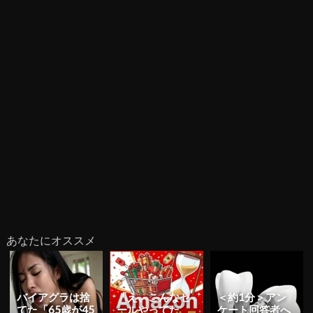
あなたにオススメ
バイアグラは捨
「え、こんなセ
＜約1分＞アン
てた「65歳が45
ールやってた
ケート回答者へ