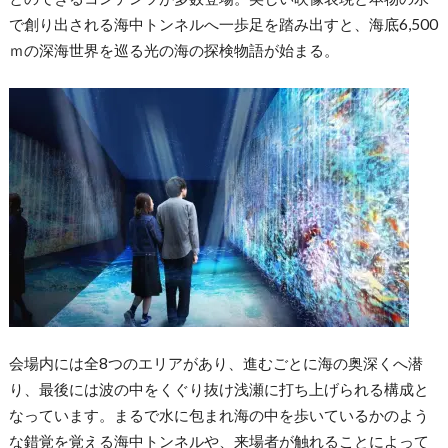
で創り出される海中トンネルへ一歩足を踏み出すと、海底6,500
ｍの深海世界を巡る光の海の探検物語が始まる。
会場内には全8つのエリアがあり、進むごとに海の奥深くへ潜
り、最後には波の中をくぐり抜け浅瀬に打ち上げられる構成と
なっています。まるで水に包まれ海の中を歩いているかのよう
な錯覚を覚える海中トンネルや、来場者が触れることによって