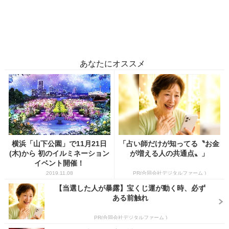
あなたにオススメ
横浜「山下公園」で11月21日
「占い師だけが知ってる〝お金
(木)から 初のイルミネーション
が増える人の共通点〟」
イベント開催！
2019.11.08
PR(合同会社デジタルファーム )
【当選した人が暴露】宝くじ運が動く時、必ず
ある前触れ
PR(合同会社デジタルファーム )