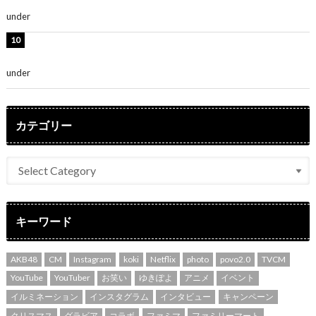
さ」「女神」
under
ENTERTAINMENT
堀未央奈、6年ぶりとなる写真集発売を発表！「今まで
の集大成と、これからの決意が詰まった自信の一冊」
under
ENTERTAINMENT
カテゴリー
キーワード
AKB48
CM
Instagram
koki
Netflix
photo
povo2.0
TVCM
YouTube
YouTuber
お笑い
ゆきぽよ
アニメ
イベント
イルミネーション
インスタグラム
インタビュー
キャンペーン
クリスマス
グラビア
コラボ
ファミマ
ファミリーマート