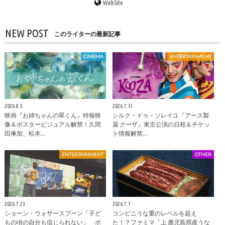
WebSite
NEW POST
このライターの最新記事
CINEMA
ENTERTAINMENT
2026.8.5
2026.7.31
映画『お姉ちゃんの翠くん』特報映
シルク・ドゥ・ソレイユ『アース製
像＆ポスタービジュアル解禁！久間
薬 クーザ』東京公演の日程＆チケッ
田琳加、松本…
ト情報解禁…
ENTERTAINMENT
OTHER
2026.7.23
2026.7.1
ショーン・ウォザースプーン「子ど
コンビニうな重のレベルを超え
もの頃の自分も信じられない」 ポ
た！？ファミマ「上 鹿児島県産うな