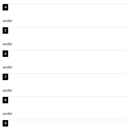
板野友美、神スタイルのビキニショット公開！「スタイ
ルレベチすぎてやばい」
under
ENTERTAINMENT
西山茉希、夏全開な黒ビキニショット公開！「海似合い
ます」「スタイル抜群」
under
ENTERTAINMENT
岡田紗佳、美ボディ全開のグラビアショット公開！「撃
ち抜かれる美しさ」「色っぽい」
under
ENTERTAINMENT
時東ぁみ、白ビキニの美ボディショット公開！「最高」
「無邪気で可愛い」
under
ENTERTAINMENT
渡辺美優紀、美脚のミニワンピ衣装姿公開！「可愛いぃ
～」「みるきーのピンクコーデは最強」
under
ENTERTAINMENT
熊田曜子、圧巻美ボディのドレス姿公開！「妖艶な美し