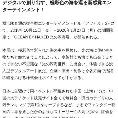
デジタルで創り出す、極彩色の海を巡る新感覚エン
ターテインメント！
横浜駅直通の複合型エンターテイメントビル「アソビル」2F に
て、2019年10月11日（金）～2020年1月27日（月）の期間限
定で「OCEAN BY NAKED 光の深海展」が開催される。
本展は、極彩色で彩られた海の中を探検し、光の海に住む生き
物たちと触れ合うことによって、水族館でも海でも出会うこと
のできない不思議な「光の深海世界」に出会い、体験できる没
入型デジタルアート展だ。企画・演出・制作は今各方面で活躍
の幅を広げる株式会社ネイキッドが手がける。
日本に先駆けて同イベントが開催された中国（上海）では、中
国の大手チケット販売サイト全てで展覧会・演出カテゴリの人
気ランキングで第1位をキープするなど、まるでファンタジー映
画の世界を旅したかのようなストーリー性の高い演出に評価を