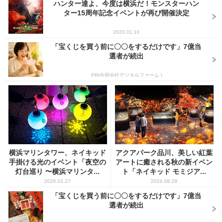
ハンター達よ、今度は横浜だ！モンスターハン
ター15周年記念イベントが再び開催決定
2020.01.10
「宝くじを買う前に〇〇をするだけです」7億当
選者が続出
PR(合同会社デジタルファーム )
横浜マリンタワー、ネイキッド
アクアパーク品川、美しい紅葉
手掛ける光のイベント「夜空の
アートに癒される秋の新イベン
灯台巡り 〜横浜マリンタ...
ト「ネイキッド モミジア...
2026.02.27
2024.08.29
「宝くじを買う前に〇〇をするだけです」7億当
選者が続出