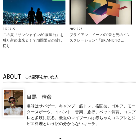
2020.7.22
2022.5.27
この夏「サンシャイン60 展望台」を
ブライアン・イーノの“音と光のイン
独り占め出来る！？期間限定の貸し
スタレーション”『BRIAN ENO …
切り…
ABOUT
この記事をかいた人
目黒 晴彦
趣味はサバゲー、キャンプ、筋トレ、格闘技、ゴルフ、モー
タースポーツ、イベント、音楽、旅行、ペット飼育、コスプ
レと多岐に渡る。最近のマイブームは赤ちゃんコスプレとジ
ビエ料理という訳の分からないキャラ。