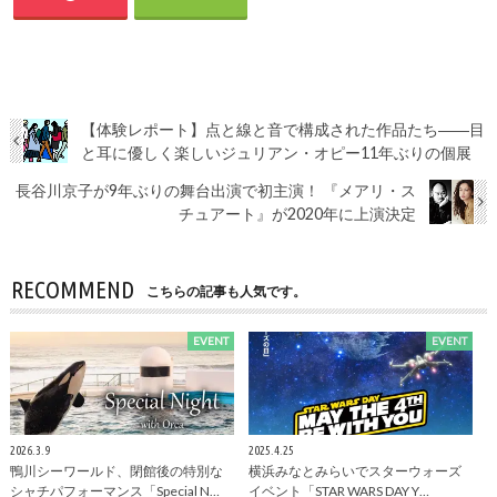
【体験レポート】点と線と音で構成された作品たち――目
と耳に優しく楽しいジュリアン・オピー11年ぶりの個展
長谷川京子が9年ぶりの舞台出演で初主演！ 『メアリ・ス
チュアート』が2020年に上演決定
RECOMMEND
こちらの記事も人気です。
EVENT
EVENT
2026.3.9
2025.4.25
鴨川シーワールド、閉館後の特別な
横浜みなとみらいでスターウォーズ
シャチパフォーマンス「Special N…
イベント「STAR WARS DAY Y…