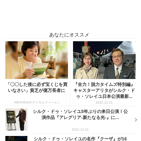
あなたにオススメ
「〇〇した後に必ず宝くじを買
『全力！脱力タイムズ特別編』
いなさい」貧乏が億万長者に
キャスターアリタがシルク・ド
ゥ・ソレイユ日本公演最新...
PR(合同会社デジタルファーム )
2022.12.21
シルク・ドゥ・ソレイユ5年ぶりの来日公演！公
演作品『アレグリア-新たなる光-』に...
2022.12.21
シルク・ドゥ・ソレイユの名作『クーザ』が16