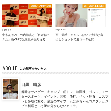
ENTERTAINMENT
ENTERTAINMENT
2020.8.6
2021.5.17
中条あやみ、竹内涼真と「目が似て
西山茉希、ギャルっぽい？大胆な肩
きた」新CMで兄妹役を振り返る
出しショットで夏コーデ公開
ABOUT
この記事をかいた人
目黒 晴彦
趣味はサバゲー、キャンプ、筋トレ、格闘技、ゴルフ、モー
タースポーツ、イベント、音楽、旅行、ペット飼育、コスプ
レと多岐に渡る。最近のマイブームは赤ちゃんコスプレとジ
ビエ料理という訳の分からないキャラ。