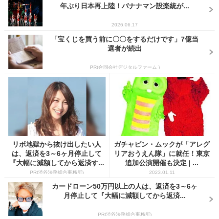
年ぶり日本再上陸！バナナマン設楽統が...
2026.06.17
「宝くじを買う前に〇〇をするだけです」7億当
選者が続出
PR(合同会社デジタルファーム )
リボ地獄から抜け出したい人
ガチャピン・ムックが「アレグ
は、返済を3～6ヶ月停止して
リアおうえん隊」に就任！東京
『大幅に減額してから返済す...
追加公演開催も決定 | ...
PR(渋谷法務総合事務所)
2023.01.11
カードローン50万円以上の人は、返済を3～6ヶ
月停止して『大幅に減額してから返済...
PR(渋谷法務総合事務所)