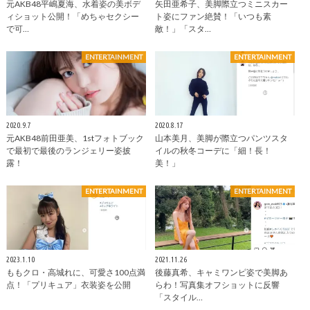
元AKB48平嶋夏海、水着姿の美ボデ
矢田亜希子、美脚際立つミニスカー
ィショット公開！「めちゃセクシー
ト姿にファン絶賛！「いつも素
で可…
敵！」「スタ…
ENTERTAINMENT
ENTERTAINMENT
2020.9.7
2020.8.17
元AKB48前田亜美、1stフォトブック
山本美月、美脚が際立つパンツスタ
で最初で最後のランジェリー姿披
イルの秋冬コーデに「細！長！
露！
美！」
ENTERTAINMENT
ENTERTAINMENT
2023.1.10
2021.11.26
ももクロ・高城れに、可愛さ100点満
後藤真希、キャミワンピ姿で美脚あ
点！「プリキュア」衣装姿を公開
らわ！写真集オフショットに反響
「スタイル…