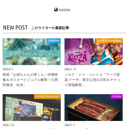
WebSite
NEW POST
このライターの最新記事
CINEMA
ENTERTAINMENT
2026.8.5
2026.7.31
映画『お姉ちゃんの翠くん』特報映
シルク・ドゥ・ソレイユ『アース製
像＆ポスタービジュアル解禁！久間
薬 クーザ』東京公演の日程＆チケッ
田琳加、松本…
ト情報解禁…
ENTERTAINMENT
OTHER
2026.7.23
2026.7.1