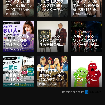
バイアグラは捨
『全力！脱力タ
バイアグラは捨
てた「65歳が45
イムズ特別編』
てた「65歳が45
分で3回戦も余
キャスターアリ
分で3回戦も余
裕」1日31円で
タがシルク・ド
裕」980円で朝
PR(健商株式会社)
PR(健商株式会社)
朝まで絶好調！
ゥ・ソレイユ日
まで絶好調！
本公演最新...
SNSアカウント
シルク・ドゥ・
シルク・ドゥ・
を着実に成長。
ソレイユ5年ぶ
ソレイユの名作
実はみんなココ
りの来日公演！
『クーザ』が16
使ってます。
公演作品『アレ
年ぶり日本再上
PR(Dreaw合同会社)
グリア-新たなる
陸！バナナマン
光-』に...
設楽統が...
SNSアカウント
【登録不要＆完
ガチャピン・ム
を着実に成長。
全無料】70年代
ックが「アレグ
実はみんなココ
洋楽がRチャン
リアおうえん
使ってます。
ネルで見放題
隊」に就任！東
PR(Dreaw合同会社)
PR(Rチャンネル)
京追加公演開催
も決定 | ...
Recommended by