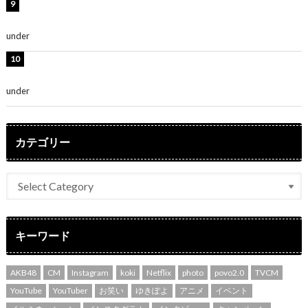
堀未央奈、6年ぶりとなる写真集発売を発表！「今まで
の集大成と、これからの決意が詰まった自信の一冊」
under
ENTERTAINMENT
吉川愛、艶やかな浴衣姿公開！「綺麗すぎ」「とっても
素敵」
under
ENTERTAINMENT
カテゴリー
キーワード
AKB48
CM
Instagram
koki
Netflix
photo
povo2.0
TVCM
YouTube
YouTuber
お笑い
ゆきぽよ
アニメ
イベント