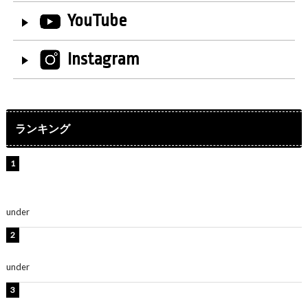
YouTube
Instagram
ランキング
【インタビュー】堀内まり菜＆宮本佳林＆杏ジュリア＆
及川結依「みんなでどこまで高い到達点を目指せるかす
ごく楽しみです！」『スクールアイドルミュージカル』
under
ENTERTAINMENT
横野すみれ、ビキニ姿のグラビアショット公開！「美し
い」「スタイル最高！」
under
ENTERTAINMENT
板野友美、神スタイルのビキニショット公開！「スタイ
ルレベチすぎてやばい」