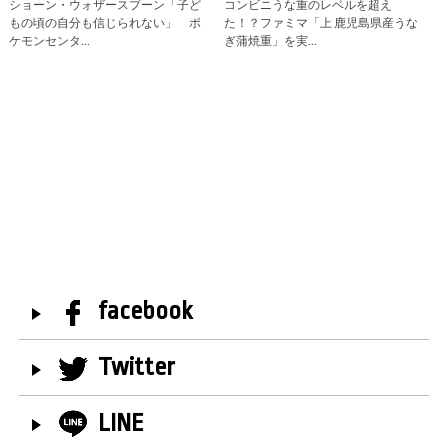
ショーン・ウォザースプーン「子ど
コンビニうな重のレベルを超え
もの頃の自分も信じられない」 ポ
た！？ファミマ「上 鹿児島県産うな
ケモンセンタ…
ぎ蒲焼重」を実…
facebook
Twitter
LINE