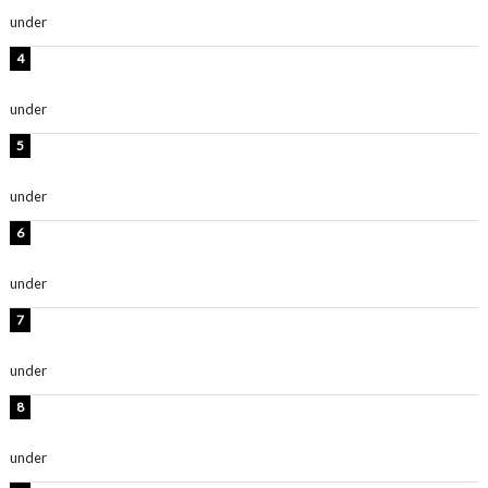
under
ENTERTAINMENT
岡田紗佳、美ボディ全開のグラビアショット公開！「撃
ち抜かれる美しさ」「色っぽい」
under
ENTERTAINMENT
西山茉希、夏全開な黒ビキニショット公開！「海似合い
ます」「スタイル抜群」
under
ENTERTAINMENT
時東ぁみ、白ビキニの美ボディショット公開！「最高」
「無邪気で可愛い」
under
ENTERTAINMENT
渡辺美優紀、美脚のミニワンピ衣装姿公開！「可愛いぃ
～」「みるきーのピンクコーデは最強」
under
ENTERTAINMENT
熊田曜子、圧巻美ボディのドレス姿公開！「妖艶な美し
さ」「女神」
under
ENTERTAINMENT