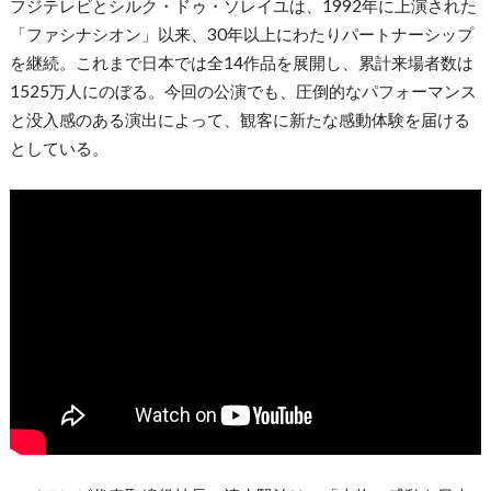
フジテレビとシルク・ドゥ・ソレイユは、1992年に上演された
「ファシナシオン」以来、30年以上にわたりパートナーシップ
を継続。これまで日本では全14作品を展開し、累計来場者数は
1525万人にのぼる。今回の公演でも、圧倒的なパフォーマンス
と没入感のある演出によって、観客に新たな感動体験を届ける
としている。