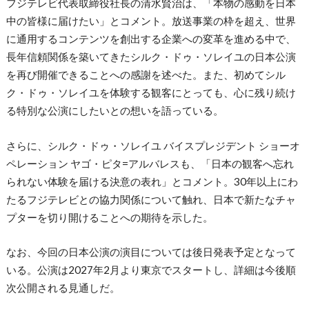
フジテレビ代表取締役社長の清水賢治
は、「本物の感動を日本
中の皆様に届けたい」とコメント。放送事業の枠を超え、世界
に通用するコンテンツを創出する企業への変革を進める中で、
長年信頼関係を築いてきたシルク・ドゥ・ソレイユの日本公演
を再び開催できることへの感謝を述べた。また、初めてシル
ク・ドゥ・ソレイユを体験する観客にとっても、心に残り続け
る特別な公演にしたいとの想いを語っている。
さらに、シルク・ドゥ・ソレイユ バイスプレジデント ショーオ
ペレーション
ヤゴ・ピタ=アルバレス
も、「日本の観客へ忘れ
られない体験を届ける決意の表れ」とコメント。30年以上にわ
たるフジテレビとの協力関係について触れ、日本で新たなチャ
プターを切り開けることへの期待を示した。
なお、今回の日本公演の演目については後日発表予定となって
いる。公演は2027年2月より東京でスタートし、詳細は今後順
次公開される見通しだ。