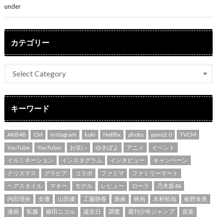
under
ENTERTAINMENT
カテゴリー
キーワード
AKB48
CM
Instagram
koki
Netflix
photo
povo2.0
TVCM
YouTube
YouTuber
お笑い
ゆきぽよ
アニメ
イベント
イルミネーション
インスタグラム
インタビュー
キャンペーン
クリスマス
グラビア
コラボ
ファミマ
ファミリーマート
ヘアスタイル
マギー
モデル
レビュー
ローラ
乃木坂46
内田理央
女優
山田優
工藤静香
新曲
映画
木村拓哉
板野友美
漫画
私服
藤田ニコル
誕生日
調査
週刊少年ジャンプ
音楽