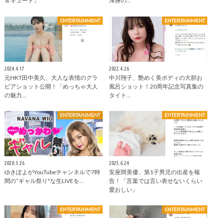
＆キュート」
渾身の…
ENTERTAINMENT
ENTERTAINMENT
2024.4.17
2022.4.26
元HKT田中美久、大人な表情のグラ
中川翔子、艶めく美ボディの大胆お
ビアショット公開！「めっちゃ大人
風呂ショット！20周年記念写真集の
の魅力…
タイト…
ENTERTAINMENT
ENTERTAINMENT
2020.3.26
2025.6.24
ゆきぽよがYouTubeチャンネルで7時
安座間美優、第1子男児の出産を報
間の“ギャル祭り"な生LIVEを…
告！「言葉では言い表せないくらい
愛おしい」
ENTERTAINMENT
ENTERTAINMENT