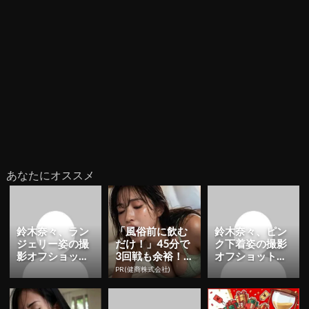
あなたにオススメ
鈴木奈々、ラン
「風俗前に飲む
鈴木奈々、ピン
ジェリー姿の撮
だけ！」45分で
ク下着姿の撮影
影オフショット
3回戦も余裕！9
オフショット公
公開！「今のバ
80円で朝まで絶
開！「めちゃく
PR(健商株式会社)
ストが一番自信
好調
ちゃ色っぽい」
あります！...
「セクシー...