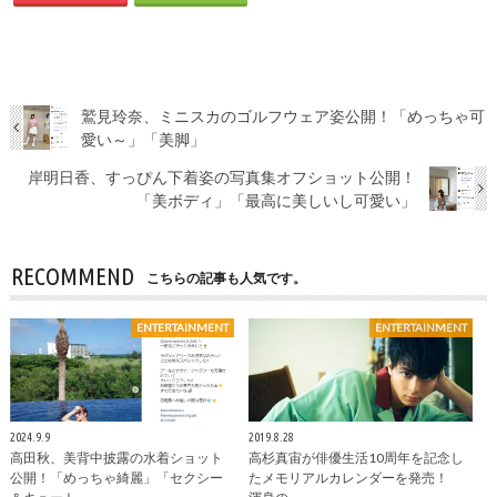
鷲見玲奈、ミニスカのゴルフウェア姿公開！「めっちゃ可
愛い～」「美脚」
岸明日香、すっぴん下着姿の写真集オフショット公開！
「美ボディ」「最高に美しいし可愛い」
RECOMMEND
こちらの記事も人気です。
ENTERTAINMENT
ENTERTAINMENT
2024.9.9
2019.8.28
高田秋、美背中披露の水着ショット
高杉真宙が俳優生活10周年を記念し
公開！「めっちゃ綺麗」「セクシー
たメモリアルカレンダーを発売！