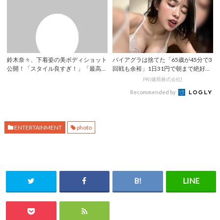
鈴木奈々、下着姿の美ボディショット
バイアグラは捨てた「65歳が45分で3
公開！「スタイル良すぎ！」「最高に
回戦も余裕」1日31円で朝まで絶好
セクシー」 ...
調！
PR(健商株式会社)
Recommended by
ENTERTAINMENT
photo