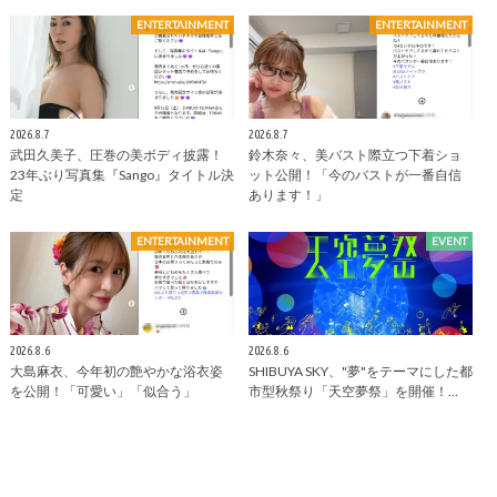
ENTERTAINMENT
ENTERTAINMENT
2026.8.7
2026.8.7
武田久美子、圧巻の美ボディ披露！
鈴木奈々、美バスト際立つ下着ショ
23年ぶり写真集『Sango』タイトル決
ット公開！「今のバストが一番自信
定
あります！」
ENTERTAINMENT
EVENT
2026.8.6
2026.8.6
大島麻衣、今年初の艶やかな浴衣姿
SHIBUYA SKY、"夢"をテーマにした都
を公開！「可愛い」「似合う」
市型秋祭り「天空夢祭」を開催！…