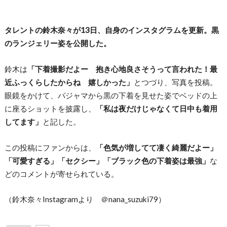
タレントの鈴木奈々が13日、自身のインスタグラムを更新。黒
のランジェリー姿を公開した。
鈴木は
「下着撮影だよー 抱き心地良さそうって言われた！最
近ふっくらしたからね 嬉しかった」
とつづり、写真を投稿。
眼鏡をかけて、パジャマから黒の下着を見せた姿でベッドの上
に座るショットを披露し、
「私は夜だけじゃなくて日中も着用
してます」
と記した。
この投稿にファンからは、
「色気が増してて凄く綺麗だよー」
「可愛すぎる」「セクシー」「ブラック色の下着姿は最強」
な
どのコメントが寄せられている。
（鈴木奈々Instagramより ＠nana_suzuki79）