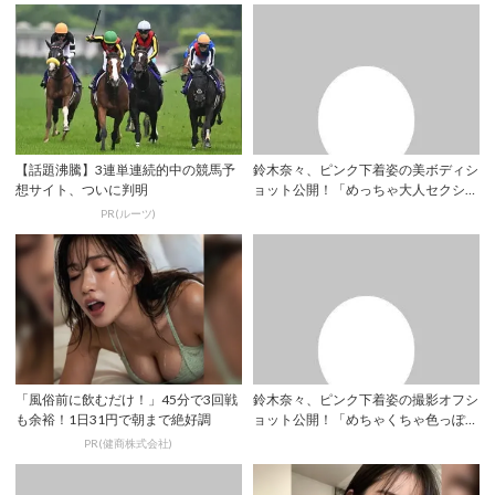
【話題沸騰】3連単連続的中の競馬予
鈴木奈々、ピンク下着姿の美ボディシ
想サイト、ついに判明
ョット公開！「めっちゃ大人セクシ
ー」「相変わら...
PR(ルーツ)
「風俗前に飲むだけ！」45分で3回戦
鈴木奈々、ピンク下着姿の撮影オフシ
も余裕！1日31円で朝まで絶好調
ョット公開！「めちゃくちゃ色っぽ
い」「セクシー...
PR(健商株式会社)