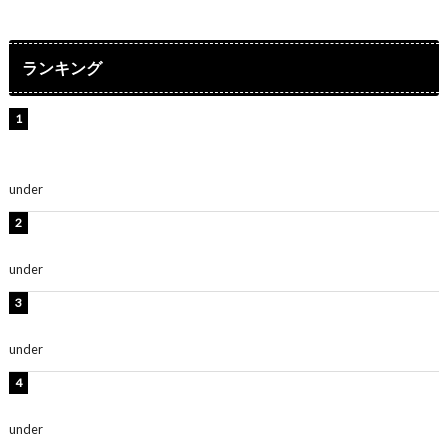
ランキング
【インタビュー】堀内まり菜＆宮本佳林＆杏ジュリア＆
及川結依「みんなでどこまで高い到達点を目指せるかす
ごく楽しみです！」『スクールアイドルミュージカル』
under
ENTERTAINMENT
横野すみれ、ビキニ姿のグラビアショット公開！「美し
い」「スタイル最高！」
under
ENTERTAINMENT
板野友美、神スタイルのビキニショット公開！「スタイ
ルレベチすぎてやばい」
under
ENTERTAINMENT
岡田紗佳、美ボディ全開のグラビアショット公開！「撃
ち抜かれる美しさ」「色っぽい」
under
ENTERTAINMENT