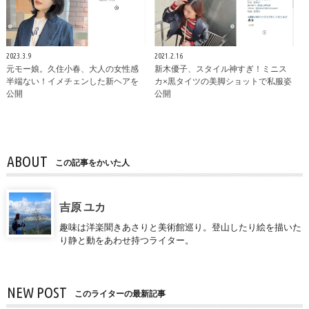
2023.3.9
2021.2.16
元モー娘。久住小春、大人の女性感
新木優子、スタイル神すぎ！ミニス
半端ない！イメチェンした新ヘアを
カ×黒タイツの美脚ショットで私服姿
公開
公開
ABOUT
この記事をかいた人
吉原 ユカ
趣味は洋楽聞きあさりと美術館巡り。登山したり絵を描いた
り静と動をあわせ持つライター。
NEW POST
このライターの最新記事