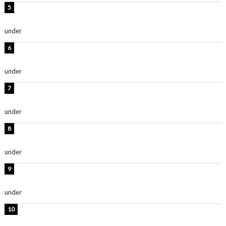
西山茉希、夏全開な黒ビキニショット公開！「海似合い
ます」「スタイル抜群」
under
ENTERTAINMENT
時東ぁみ、白ビキニの美ボディショット公開！「最高」
「無邪気で可愛い」
under
ENTERTAINMENT
渡辺美優紀、美脚のミニワンピ衣装姿公開！「可愛いぃ
～」「みるきーのピンクコーデは最強」
under
ENTERTAINMENT
熊田曜子、圧巻美ボディのドレス姿公開！「妖艶な美し
さ」「女神」
under
ENTERTAINMENT
堀未央奈、6年ぶりとなる写真集発売を発表！「今まで
の集大成と、これからの決意が詰まった自信の一冊」
under
ENTERTAINMENT
吉川愛、艶やかな浴衣姿公開！「綺麗すぎ」「とっても
素敵」