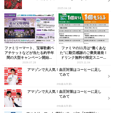
2025.04.18
ファミリーマート、宝塚歌劇ペ
ファミマの11月は“働くあな
アチケットなどが当たる約半年
た”に勤労感謝のご褒美連発！
間の大型キャンペーン開始...
ドリンク無料や限定スニー...
2026.07.28
2025.11.04
アマゾンで大人気！血圧対策はコーヒーに足し
てみて
PR(森永乳業)
アマゾンで大人気！血圧対策はコーヒーに足し
てみて
PR(森永乳業)