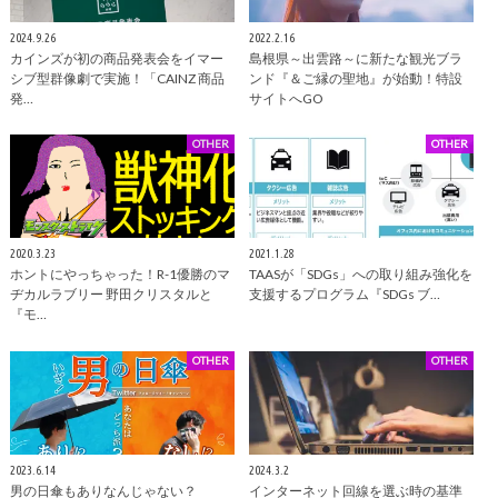
2024.9.26
2022.2.16
カインズが初の商品発表会をイマー
島根県～出雲路～に新たな観光ブラ
シブ型群像劇で実施！「CAINZ 商品
ンド『＆ご縁の聖地』が始動！特設
発…
サイトへGO
OTHER
OTHER
2020.3.23
2021.1.28
ホントにやっちゃった！R-1優勝のマ
TAASが「SDGs」への取り組み強化を
ヂカルラブリー 野田クリスタルと
支援するプログラム『SDGs ブ…
『モ…
OTHER
OTHER
2023.6.14
2024.3.2
男の日傘もありなんじゃない？
インターネット回線を選ぶ時の基準