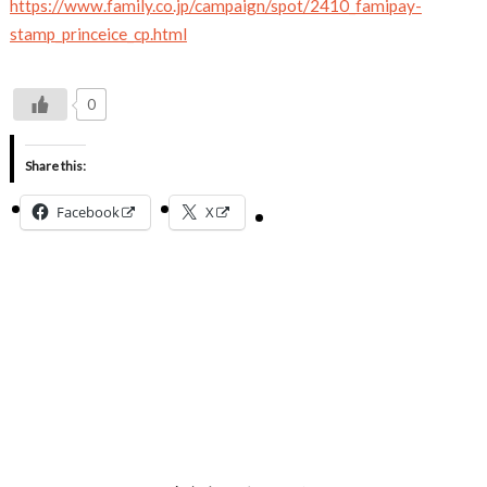
https://www.family.co.jp/campaign/spot/2410_famipay-
stamp_princeice_cp.html
0
Share this:
Facebook
X