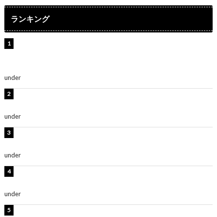
ランキング
【インタビュー】堀内まり菜＆宮本佳林＆杏ジュリア＆
及川結依「みんなでどこまで高い到達点を目指せるかす
ごく楽しみです！」『スクールアイドルミュージカル』
under
ENTERTAINMENT
横野すみれ、ビキニ姿のグラビアショット公開！「美し
い」「スタイル最高！」
under
ENTERTAINMENT
板野友美、神スタイルのビキニショット公開！「スタイ
ルレベチすぎてやばい」
under
ENTERTAINMENT
岡田紗佳、美ボディ全開のグラビアショット公開！「撃
ち抜かれる美しさ」「色っぽい」
under
ENTERTAINMENT
西山茉希、夏全開な黒ビキニショット公開！「海似合い