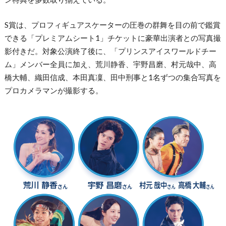
S賞は、プロフィギュアスケーターの圧巻の群舞を目の前で鑑賞
できる「プレミアムシート1」チケットに豪華出演者との写真撮
影付きだ。対象公演終了後に、「プリンスアイスワールドチー
ム」メンバー全員に加え、荒川静香、宇野昌磨、村元哉中、高
橋大輔、織田信成、本田真凜、田中刑事と1名ずつの集合写真を
プロカメラマンが撮影する。