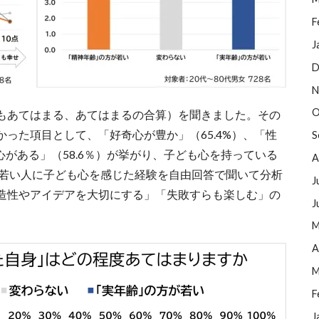
F
J
D
N
O
もあてはまる、あてはまるの合算）を聞きました。その
った項目として、「好奇心が豊か」（65.4%）、「性
S
心がある」（58.6％）が挙がり、子ども心を持っている
A
が若い人に子ども心を感じた経験を自由回答で聞いて分析
J
造性やアイデアを大切にする」「失敗すらも楽しむ」の
J
M
A
M
F
J