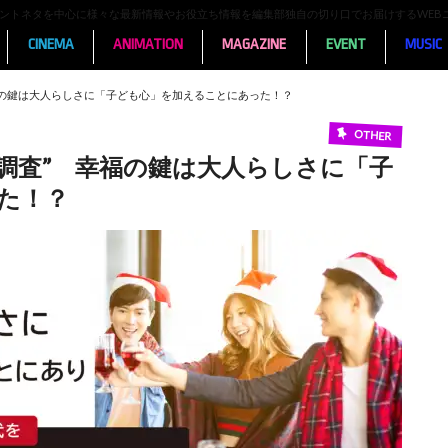
ンメントネタを中心に様々な最新情報やお役立ち情報を編集部独自の切り口でお届けするWEB
CINEMA
ANIMATION
MAGAZINE
EVENT
MUSIC
幸福の鍵は大人らしさに「子ども心」を加えることにあった！？
OTHER
識調査” 幸福の鍵は大人らしさに「子
た！？