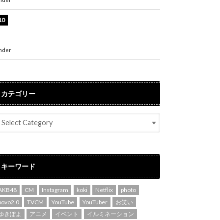
堀未央奈、6年ぶりとなる写真集発売を発表！
「今までの集大成と、これからの決意が詰まっ
た自信の一冊」
nder
ENTERTAINMENT
カテゴリー
キーワード
AKB48
CM
Instagram
koki
Netflix
photo
povo2.0
TVCM
YouTube
YouTuber
お笑い
ゆきぽよ
アニメ
イベント
イルミネーション