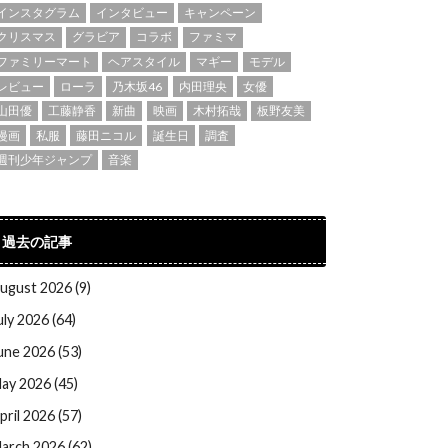
インスタグラム
インタビュー
キャンペーン
クリスマス
グラビア
コラボ
ファミマ
ファミリーマート
ヘアスタイル
マギー
モデル
レビュー
ローラ
乃木坂46
内田理央
女優
山田優
工藤静香
新曲
映画
木村拓哉
板野友美
漫画
私服
藤田ニコル
誕生日
調査
週刊少年ジャンプ
音楽
過去の記事
ugust 2026 (9)
uly 2026 (64)
une 2026 (53)
ay 2026 (45)
pril 2026 (57)
arch 2026 (62)