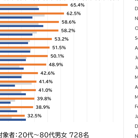
D
N
O
S
A
J
J
M
A
M
F
J
D
N