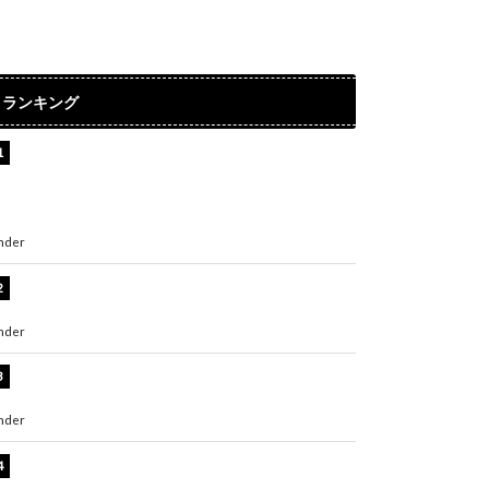
ランキング
【インタビュー】堀内まり菜＆宮本佳林＆杏ジ
ュリア＆及川結依「みんなでどこまで高い到達
点を目指せるかすごく楽しみです！」『スクー
ルアイドルミュージカル』
nder
ENTERTAINMENT
板野友美、水着姿の美ボディショット公開！
「スタイル抜群」「最高にセクシー」
nder
ENTERTAINMENT
横野すみれ、ビキニ姿のグラビアショット公
開！「美しい」「スタイル最高！」
nder
ENTERTAINMENT
板野友美、神スタイルのビキニショット公開！
「スタイルレベチすぎてやばい」