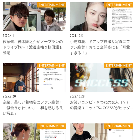
ENTERTAINMENT
ENTERTAINMENT
2020.4.1
2021.10.5
佐藤健、神木隆之介がノープランの
小芝風花、ドアップ自撮り写真にフ
ドライブ旅へ！渡邊圭祐＆桜田通も
ァン絶賛！おでこ全開姿にも「可愛
登場
すぎる！」
ENTERTAINMENT
ENTERTAINMENT
2025.8.20
2022.10.29
奈緒、美しい着物姿にファン絶賛！
お笑いコンビ・きつねの友人（？）
「似合うかわいい」「和を感じる良
の音楽ユニット“SUCCESS”がヒャダ…
い写真」
ENTERTAINMENT
ENTERTAINMENT