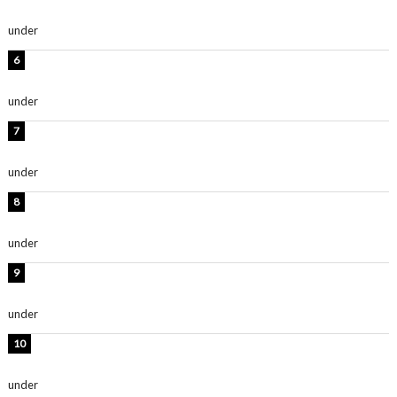
ます」「スタイル抜群」
under
ENTERTAINMENT
岡田紗佳、美ボディ全開のグラビアショット公開！「撃
ち抜かれる美しさ」「色っぽい」
under
ENTERTAINMENT
時東ぁみ、白ビキニの美ボディショット公開！「最高」
「無邪気で可愛い」
under
ENTERTAINMENT
渡辺美優紀、美脚のミニワンピ衣装姿公開！「可愛いぃ
～」「みるきーのピンクコーデは最強」
under
ENTERTAINMENT
熊田曜子、圧巻美ボディのドレス姿公開！「妖艶な美し
さ」「女神」
under
ENTERTAINMENT
堀未央奈、6年ぶりとなる写真集発売を発表！「今まで
の集大成と、これからの決意が詰まった自信の一冊」
under
ENTERTAINMENT