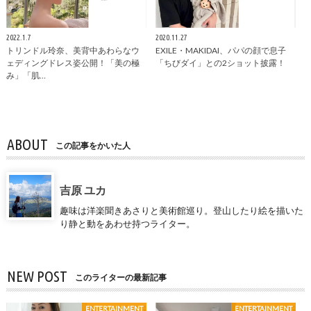
2022.1.7
2020.11.27
トリンドル玲奈、美背中あわらなウ
EXILE・MAKIDAI、パパの顔で息子
ェディングドレス姿公開！「美の極
「ちびダイ」との2ショット披露！
み」「肌…
ABOUT
この記事をかいた人
吉原 ユカ
趣味は洋楽聞きあさりと美術館巡り。登山したり絵を描いた
り静と動をあわせ持つライター。
NEW POST
このライターの最新記事
ENTERTAINMENT
ENTERTAINMENT