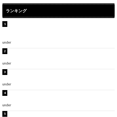
ランキング
【インタビュー】堀内まり菜＆宮本佳林＆杏ジュリア＆
及川結依「みんなでどこまで高い到達点を目指せるかす
ごく楽しみです！」『スクールアイドルミュージカル』
under
ENTERTAINMENT
板野友美、水着姿の美ボディショット公開！「スタイル
抜群」「最高にセクシー」
under
ENTERTAINMENT
横野すみれ、ビキニ姿のグラビアショット公開！「美し
い」「スタイル最高！」
under
ENTERTAINMENT
板野友美、神スタイルのビキニショット公開！「スタイ
ルレベチすぎてやばい」
under
ENTERTAINMENT
西山茉希、夏全開な黒ビキニショット公開！「海似合い