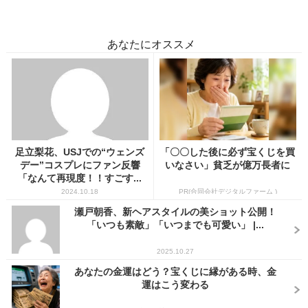
あなたにオススメ
足立梨花、USJでの“ウェンズ
「〇〇した後に必ず宝くじを買
デー”コスプレにファン反響
いなさい」貧乏が億万長者に
「なんて再現度！！すごす...
2024.10.18
PR(合同会社デジタルファーム )
瀬戸朝香、新ヘアスタイルの美ショット公開！
「いつも素敵」「いつまでも可愛い」 |...
2025.10.27
あなたの金運はどう？宝くじに縁がある時、金
運はこう変わる