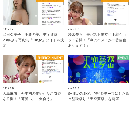
2026.8.7
2026.8.7
武田久美子、圧巻の美ボディ披露！
鈴木奈々、美バスト際立つ下着ショ
23年ぶり写真集『Sango』タイトル決
ット公開！「今のバストが一番自信
定
あります！」
ENTERTAINMENT
EVENT
2026.8.6
2026.8.6
大島麻衣、今年初の艶やかな浴衣姿
SHIBUYA SKY、"夢"をテーマにした都
を公開！「可愛い」「似合う」
市型秋祭り「天空夢祭」を開催！…