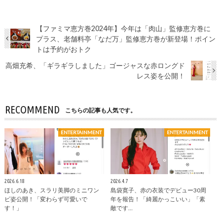
【ファミマ恵方巻2024年】今年は「肉山」監修恵方巻に
プラス、老舗料亭「なだ万」監修恵方巻が新登場！ポイン
トは予約がおトク
高畑充希、「ギラギラしました」ゴージャスな赤ロングド
レス姿を公開！
RECOMMEND
こちらの記事も人気です。
ENTERTAINMENT
ENTERTAINMENT
2026.6.18
2026.4.7
ほしのあき、スラリ美脚のミニワン
島袋寛子、赤の衣装でデビュー30周
ピ姿公開！「変わらず可愛いで
年を報告！「綺麗かっこいい」「素
す！」
敵です…