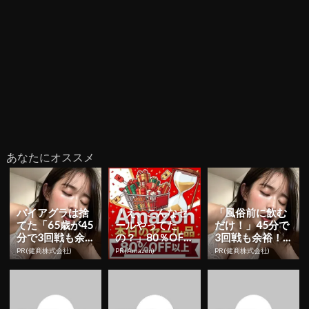
あなたにオススメ
バイアグラは捨
「え、こんなセ
「風俗前に飲む
てた「65歳が45
ールやってた
だけ！」45分で
分で3回戦も余
の？」80％OFF
3回戦も余裕！1
裕」980円で朝
以上が続々登
日31円で朝まで
PR(健商株式会社)
PR(Amazon)
PR(健商株式会社)
まで絶好調！
場！Amazonの本
絶好調
気が...