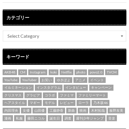
カテゴリー
キーワード
AKB48
CM
Instagram
koki
Netflix
photo
povo2.0
TVCM
YouTube
YouTuber
お笑い
ゆきぽよ
アニメ
イベント
イルミネーション
インスタグラム
インタビュー
キャンペーン
クリスマス
グラビア
コラボ
ファミマ
ファミリーマート
ヘアスタイル
マギー
モデル
レビュー
ローラ
乃木坂46
内田理央
女優
山田優
工藤静香
新曲
映画
木村拓哉
板野友美
漫画
私服
藤田ニコル
誕生日
調査
週刊少年ジャンプ
音楽