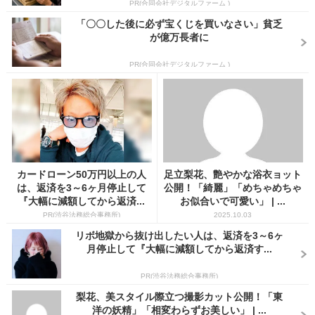
PR(合同会社デジタルファーム )
「〇〇した後に必ず宝くじを買いなさい」貧乏
が億万長者に
PR(合同会社デジタルファーム )
カードローン50万円以上の人
足立梨花、艶やかな浴衣ョット
は、返済を3～6ヶ月停止して
公開！「綺麗」「めちゃめちゃ
『大幅に減額してから返済...
お似合いで可愛い」 | ...
PR(渋谷法務総合事務所)
2025.10.03
リボ地獄から抜け出したい人は、返済を3～6ヶ
月停止して『大幅に減額してから返済す...
PR(渋谷法務総合事務所)
梨花、美スタイル際立つ撮影カット公開！「東
洋の妖精」「相変わらずお美しい」 | ...