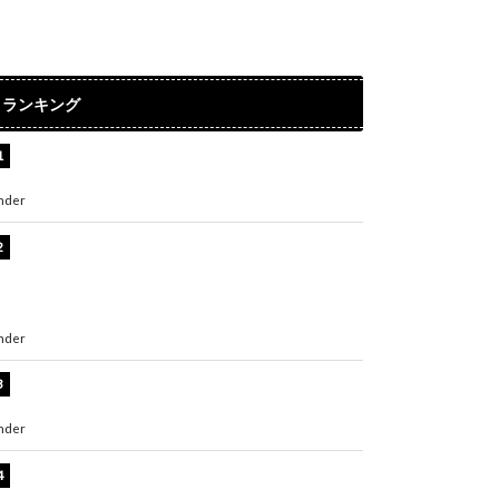
ランキング
水原希子、ビキニ姿の美ボディショット公開！
「天使！」「別格に可愛い」
nder
ENTERTAINMENT
【インタビュー】堀内まり菜＆宮本佳林＆杏ジ
ュリア＆及川結依「みんなでどこまで高い到達
点を目指せるかすごく楽しみです！」『スクー
ルアイドルミュージカル』
nder
ENTERTAINMENT
板野友美、水着姿の美ボディショット公開！
「スタイル抜群」「最高にセクシー」
nder
ENTERTAINMENT
横野すみれ、ビキニ姿のグラビアショット公
開！「美しい」「スタイル最高！」