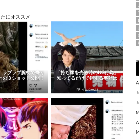
なたにオススメ
、ラブラブ腕枕で寄り
「持ち家を売る時のNG行為」
との３ショット公開！
知ってるだけで得する事とは
A
PR(イエウール)
J
J
M
A
M