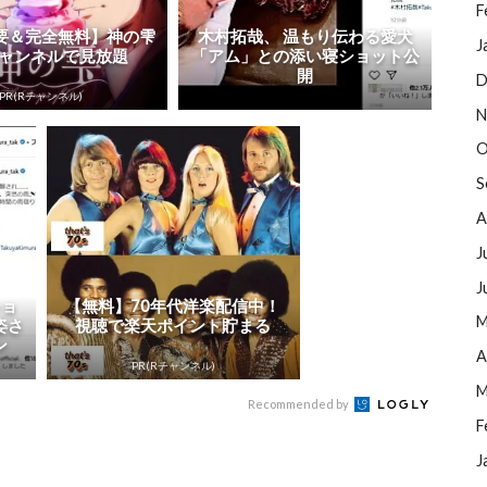
F
要＆完全無料】神の雫
木村拓哉、 温もり伝わる愛犬
J
チャンネルで見放題
「アム」との添い寝ショット公
開
D
PR(Rチャンネル)
N
O
S
A
J
J
ショ
【無料】70年代洋楽配信中！
M
姿さ
視聴で楽天ポイント貯まる
ン
A
PR(Rチャンネル)
M
Recommended by
F
J