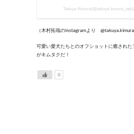
Takuya Kimura(@takuya.kimura
（木村拓哉のInstagramより @takuya.kimura
可愛い愛犬たちとのオフショットに癒された
がキムタクだ！
0