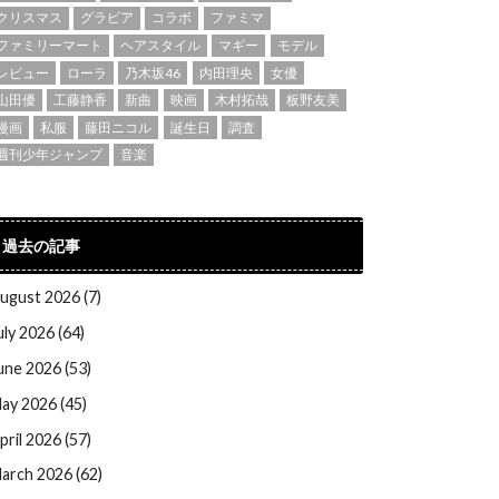
クリスマス
グラビア
コラボ
ファミマ
ファミリーマート
ヘアスタイル
マギー
モデル
レビュー
ローラ
乃木坂46
内田理央
女優
山田優
工藤静香
新曲
映画
木村拓哉
板野友美
漫画
私服
藤田ニコル
誕生日
調査
週刊少年ジャンプ
音楽
過去の記事
ugust 2026 (7)
uly 2026 (64)
une 2026 (53)
ay 2026 (45)
pril 2026 (57)
arch 2026 (62)