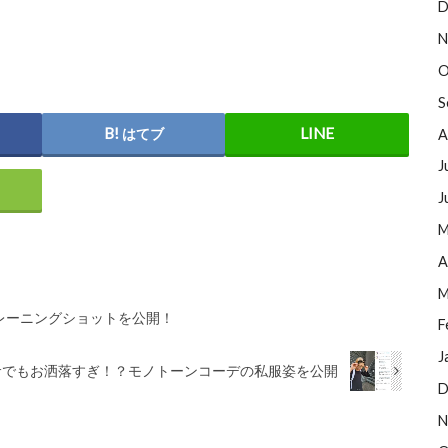
D
N
O
S
はてブ
A
J
J
M
A
M
レーニングショットを公開！
F
J
サでもお洒落すぎ！？モノトーンコーデの私服姿を公開
D
N