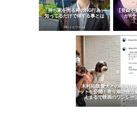
「持ち家を売る時のNG行為」
【登録不
知ってるだけで得する事とは
がR
PR(イエウール)
木村拓哉 愛犬との雨宿り
ットを公開！寄り添い合う
えまるで映画のワンシー