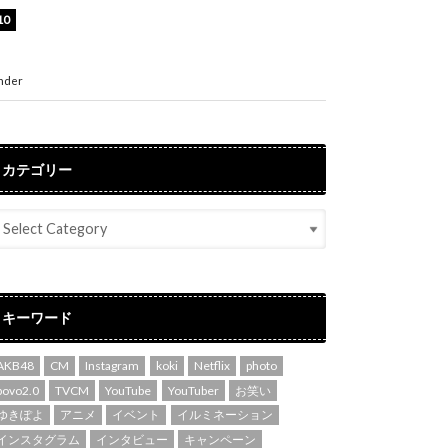
渡辺美優紀、美脚のミニワンピ衣装姿公開！
「可愛いぃ～」「みるきーのピンクコーデは最
強」
nder
ENTERTAINMENT
カテゴリー
キーワード
AKB48
CM
Instagram
koki
Netflix
photo
povo2.0
TVCM
YouTube
YouTuber
お笑い
ゆきぽよ
アニメ
イベント
イルミネーション
インスタグラム
インタビュー
キャンペーン