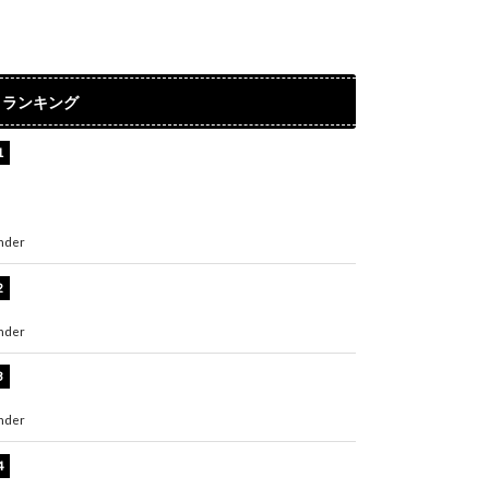
ランキング
【インタビュー】堀内まり菜＆宮本佳林＆杏ジ
ュリア＆及川結依「みんなでどこまで高い到達
点を目指せるかすごく楽しみです！」『スクー
ルアイドルミュージカル』
nder
ENTERTAINMENT
板野友美、水着姿の美ボディショット公開！
「スタイル抜群」「最高にセクシー」
nder
ENTERTAINMENT
横野すみれ、ビキニ姿のグラビアショット公
開！「美しい」「スタイル最高！」
nder
ENTERTAINMENT
板野友美、神スタイルのビキニショット公開！
「スタイルレベチすぎてやばい」