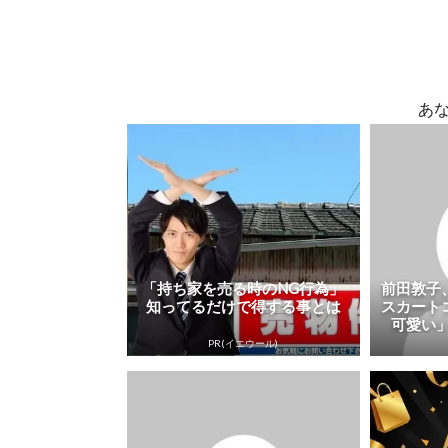
あ
「持ち家を売る時のNG行為」
前田敦子
知ってるだけで得する事とは
スカート
可愛い」
PR(イエウール)