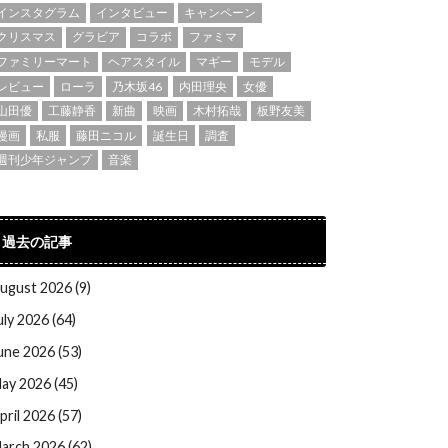
インスタグラム
インタビュー
キャンペーン
クリスマス
グラビア
コラボ
ファミマ
ファミリーマート
ヘアスタイル
マギー
モデル
レビュー
ローラ
乃木坂46
内田理央
女優
山田優
工藤静香
新曲
映画
木村拓哉
板野友美
漫画
私服
藤田ニコル
誕生日
調査
週刊少年ジャンプ
音楽
過去の記事
ugust 2026 (9)
uly 2026 (64)
une 2026 (53)
ay 2026 (45)
pril 2026 (57)
arch 2026 (62)