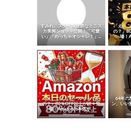
すみれ、スタイル抜群なミニス
「え、
カ美脚ショット公開！「可愛
の？」8
い」「めっちゃオシャレ！」...
場！A
「え、こんなセールやってた
64年
の？」80％OFF以上が続々登
ン、いい
場！Amazonの本気が...
PR(Amazon)
PR(