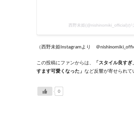
西野未姫(@nishinomiki_offici
（西野未姫Instagramより ＠nishinomiki_offic
この投稿にファンからは、
「スタイル良すぎ
すます可愛くなった」
など反響が寄せられて
0