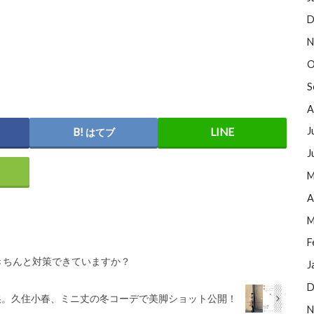
D
N
O
S
A
J
はてブ
J
M
A
M
F
きちんと対策できていますか？
J
D
娘。久住小春、ミニ丈の冬コーデで美脚ショット公開！
N