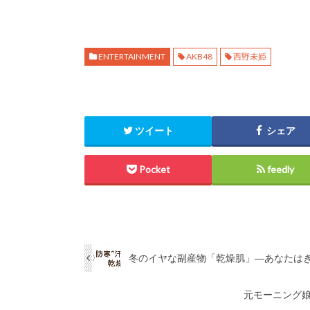
ENTERTAINMENT
AKB48
西野未姫
ツイート
シェア
Pocket
feedly
冬のイヤな副産物「乾燥肌」―あなたは
元モーニング