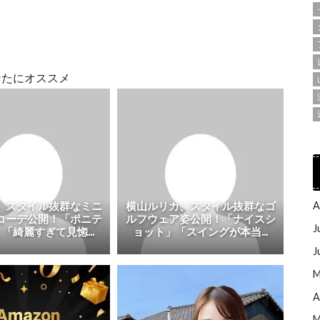
なたにオススメ
、スタイル抜群なミニ
横山ルリカ、スタイル抜群なゴ
A
コーデ公開！「ポニテ
ルフウェア姿公開！「ナイスシ
J
「綺麗すぎて見惚...
ョット」「スイングが本当...
J
M
A
M