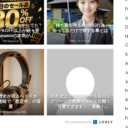
F
J
こんなセールやってた
「持ち家を売る時のNG行為」
D
0％OFF以上が続々登
知ってるだけで得する事とは
mazonの本気が...
N
PR(Amazon)
PR(イエウール)
O
S
A
J
J
M
の歴史が宿るヘッドホ
ゆきぽよ、ミニスカート＆ロン
A
意味で「想定外」の音
グブーツで美脚ショット公開！
質
「可愛すぎます」「素敵！...
M
Marshall Group AB)
F
Recommended by
J