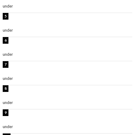
under
ENTERTAINMENT
西山茉希、夏全開な黒ビキニショット公開！「海似合い
ます」「スタイル抜群」
under
ENTERTAINMENT
時東ぁみ、白ビキニの美ボディショット公開！「最高」
「無邪気で可愛い」
under
ENTERTAINMENT
渡辺美優紀、美脚のミニワンピ衣装姿公開！「可愛いぃ
～」「みるきーのピンクコーデは最強」
under
ENTERTAINMENT
熊田曜子、圧巻美ボディのドレス姿公開！「妖艶な美し
さ」「女神」
under
ENTERTAINMENT
堀未央奈、6年ぶりとなる写真集発売を発表！「今まで
の集大成と、これからの決意が詰まった自信の一冊」
under
ENTERTAINMENT