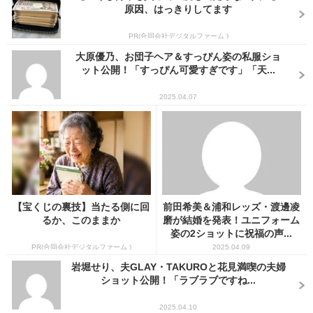
原因、はっきりしてます
PR(合同会社デジタルファーム )
大原優乃、お団子ヘア＆すっぴん姿の私服ショ
ット公開！「すっぴん可愛すぎです」「天...
2025.04.07
【宝くじの裏技】当たる側に回
前田希美＆浦和レッズ・渡邊凌
るか、このままか
磨が結婚を発表！ユニフォーム
姿の2ショットに祝福の声...
PR(合同会社デジタルファーム )
2025.04.09
岩堀せり、夫GLAY・TAKUROと花見満喫の夫婦
ショット公開！「ラブラブですね...
2025.04.10