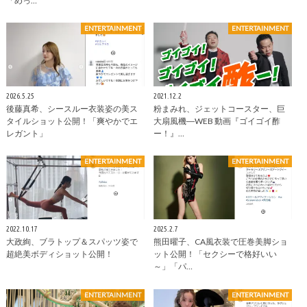
「めっ…
ENTERTAINMENT
ENTERTAINMENT
2026.5.25
2021.12.2
後藤真希、シースルー衣装姿の美ス
粉まみれ、ジェットコースター、巨
タイルショット公開！「爽やかでエ
大扇風機―WEB 動画『ゴイゴイ酢
レガント」
ー！』…
ENTERTAINMENT
ENTERTAINMENT
2022.10.17
2025.2.7
大政絢、ブラトップ＆スパッツ姿で
熊田曜子、CA風衣装で圧巻美脚ショ
超絶美ボディショット公開！
ット公開！「セクシーで格好いい
～」「パ…
ENTERTAINMENT
ENTERTAINMENT