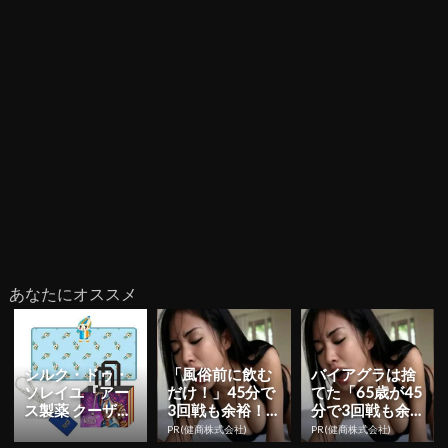
あなたにオススメ
シルク・ドゥ・
「風俗前に飲む
バイアグラは捨
ソレイユ『アー
だけ！」45分で
てた「65歳が45
ス製薬 クーザ』
3回戦も余裕！9
分で3回戦も余
東京公演の日程
80円で朝まで絶
裕」980円で朝
PR(健商株式会社)
PR(健商株式会社)
＆チケット情報
好調
まで絶好調！