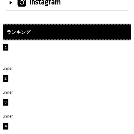
Instagram
ランキング
【インタビュー】堀内まり菜＆宮本佳林＆杏ジュリア＆
及川結依「みんなでどこまで高い到達点を目指せるかす
ごく楽しみです！」『スクールアイドルミュージカル』
under
ENTERTAINMENT
横野すみれ、ビキニ姿のグラビアショット公開！「美し
い」「スタイル最高！」
under
ENTERTAINMENT
板野友美、神スタイルのビキニショット公開！「スタイ
ルレベチすぎてやばい」
under
ENTERTAINMENT
岡田紗佳、美ボディ全開のグラビアショット公開！「撃
ち抜かれる美しさ」「色っぽい」