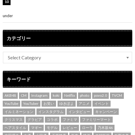
吉川愛、艶やかな浴衣姿公開！「綺麗すぎ」「とっても
素敵」
under
ENTERTAINMENT
カテゴリー
キーワード
AKB48
CM
Instagram
koki
Netflix
photo
povo2.0
TVCM
YouTube
YouTuber
お笑い
ゆきぽよ
アニメ
イベント
イルミネーション
インスタグラム
インタビュー
キャンペーン
クリスマス
グラビア
コラボ
ファミマ
ファミリーマート
ヘアスタイル
マギー
モデル
レビュー
ローラ
乃木坂46