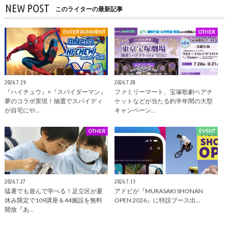
NEW POST
このライターの最新記事
ENTERTAINMENT
OTHER
2026.7.29
2026.7.28
『ハイチュウ』×『スパイダーマン』
ファミリーマート、宝塚歌劇ペアチ
夢のコラボ実現！抽選でスパイディ
ケットなどが当たる約半年間の大型
が自宅にや…
キャンペーン…
OTHER
EVENT
2026.7.27
2026.7.13
猛暑でも遊んで学べる！足立区が夏
アドビが『MURASAKI SHONAN
休み限定で109講座＆44施設を無料
OPEN 2026』に特設ブース出…
開放『あ…