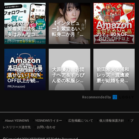
解禁！日...
SNSアカウント
【インタビュ
「え、こんなセ
を着実に成長。
ー】紫堂るい、
ールやってた
実はみんなココ
転身二か月「も
の？」80％OFF
使ってます。
っと知っていた
以上が続々登
PR(Dreaw合同会社)
PR(Amazon)
だくことを目標
場！Amazonの本
に」 初ヘア...
気が...
Amazon今日も見
大原優乃、お団
前田希美＆浦和
逃せない！80%
子ヘア＆すっぴ
レッズ・渡邊凌
OFF以上が続々
ん姿の私服ショ
磨が結婚を発
登場
ット公開！「す
表！ユニフォー
PR(Amazon)
っぴん可愛すぎ
ム姿の2ショッ
です」「天...
トに祝福の声...
Recommended by
About YESNEWS
YESNEWSライター
広告掲載について
個人情報保護方針
プ
レスリリース送付先
お問い合わせ
©Copyright2026 YESNEWS All Rights Reserved.