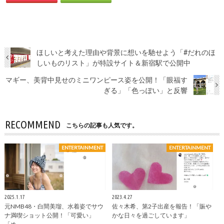
ほしいと考えた理由や背景に想いを馳せよう「#だれのほ
しいものリスト」が特設サイト＆新宿駅で公開中
マギー、美背中見せのミニワンピース姿を公開！「眼福す
ぎる」「色っぽい」と反響
RECOMMEND
こちらの記事も人気です。
ENTERTAINMENT
ENTERTAINMENT
2025.1.17
2023.4.27
元NMB48・白間美瑠、水着姿でサウ
佐々木希、第2子出産を報告！「賑や
ナ満喫ショット公開！「可愛い」
かな日々を過ごしています」