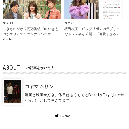
2019.9.3
2024.4.1
いきものがかり初冠番組『BSいきも
板野友美、ビッグリボンのラブリー
のがかり』のバックナンバーが
なドレス姿を公開！「可愛すぎる」
YouTu…
ABOUT
この記事をかいた人
コヤマ ムサシ
漫画と映画が好き。休日はもくもくとDead by Daylightでサ
バイバーとして生きてます。
Twitter