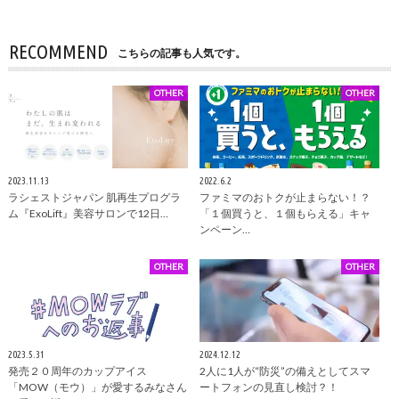
RECOMMEND
こちらの記事も人気です。
OTHER
OTHER
2023.11.13
2022.6.2
ラシェストジャパン 肌再生プログラ
ファミマのおトクが止まらない！？
ム『ExoLift』美容サロンで12日…
「１個買うと、１個もらえる」キャ
ンペーン…
OTHER
OTHER
2023.5.31
2024.12.12
発売２０周年のカップアイス
2人に1人が“防災”の備えとしてスマ
「MOW（モウ）」が愛するみなさん
ートフォンの見直し検討？！