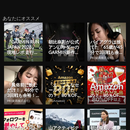
あなたにオススメ
『GARMIN RUN
朝比奈彩が公式
バイアグラは捨
JAPAN 2026』
アンバサダーの
てた「65歳が45
現地レポ 走行ロ
GARMIN新作発
分で3回戦も余
グでわかるFor
売！3時のヒロ
裕」980円で朝
PR(健商株式会社)
e...
インのお悩みも
まで絶好調！
解決 ...
「風俗前に飲む
「え、こんなセ
「え、こんなセ
だけ！」45分で
ールやってた
ールやってた
3回戦も余裕！1
の？」80％OFF
の？」80％OFF
日31円で朝まで
以上が続々登
以上が続々登
PR(健商株式会社)
PR(Amazon)
PR(Amazon)
絶好調
場！Amazonの本
場！Amazonの本
気が...
気が...
SNSアカウント
山アクティビテ
朝比奈彩、健康