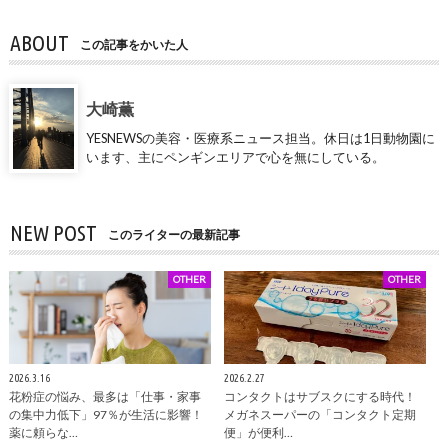
ABOUT
この記事をかいた人
大崎薫
YESNEWSの美容・医療系ニュース担当。休日は1日動物園に
います、主にペンギンエリアで心を無にしている。
NEW POST
このライターの最新記事
OTHER
OTHER
2026.3.16
2026.2.27
花粉症の悩み、最多は「仕事・家事
コンタクトはサブスクにする時代！
の集中力低下」97％が生活に影響！
メガネスーパーの「コンタクト定期
薬に頼らな…
便」が便利…