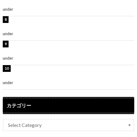
「無邪気で可愛い」
under
ENTERTAINMENT
渡辺美優紀、美脚のミニワンピ衣装姿公開！「可愛いぃ
～」「みるきーのピンクコーデは最強」
under
ENTERTAINMENT
熊田曜子、圧巻美ボディのドレス姿公開！「妖艶な美し
さ」「女神」
under
ENTERTAINMENT
堀未央奈、6年ぶりとなる写真集発売を発表！「今まで
の集大成と、これからの決意が詰まった自信の一冊」
under
ENTERTAINMENT
カテゴリー