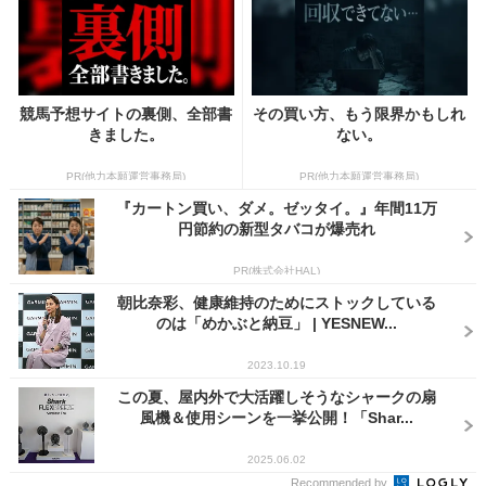
競馬予想サイトの裏側、全部書
その買い方、もう限界かもしれ
きました。
ない。
PR(他力本願運営事務局)
PR(他力本願運営事務局)
『カートン買い、ダメ。ゼッタイ。』年間11万
円節約の新型タバコが爆売れ
PR(株式会社HAL)
朝比奈彩、健康維持のためにストックしている
のは「めかぶと納豆」 | YESNEW...
2023.10.19
この夏、屋内外で大活躍しそうなシャークの扇
風機＆使用シーンを一挙公開！「Shar...
2025.06.02
Recommended by