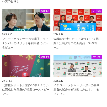
へ愛のお返し…
OTHER
OTHER
2023.3.30
2026.1.20
フリーアナウンサー 木佐彩子 マイ
W機能で“太りにくい体づくり”を提
ナンバーのメリットを利用者にイン
案！江崎グリコの新商品『BifiXヨ
タビュー！
ー…
OTHER
OTHER
2019.11.5
2025.2.12
【体験レポート】苦節10年？！つい
イチロー「メジャーリーガーの真剣
に完成した渾身の❝特製ローストビー
勝負の試合をぜひ楽しみに！」 セ
フ❞…
ブン-イ…