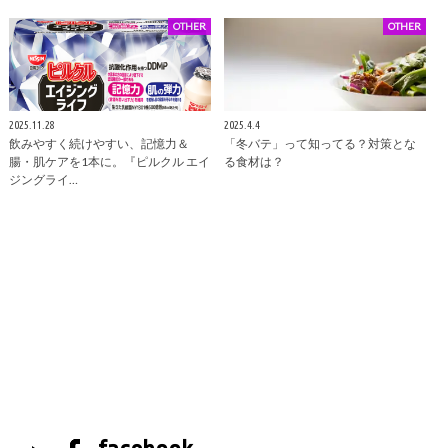
OTHER
OTHER
2025.11.28
2025.4.4
飲みやすく続けやすい、記憶力＆
「冬バテ」って知ってる？対策とな
腸・肌ケアを1本に。『ピルクル エイ
る食材は？
ジングライ…