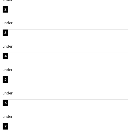
板野友美、水着姿の美ボディショット公開！「スタイル
抜群」「最高にセクシー」
under
ENTERTAINMENT
横野すみれ、ビキニ姿のグラビアショット公開！「美し
い」「スタイル最高！」
under
ENTERTAINMENT
板野友美、神スタイルのビキニショット公開！「スタイ
ルレベチすぎてやばい」
under
ENTERTAINMENT
西山茉希、夏全開な黒ビキニショット公開！「海似合い
ます」「スタイル抜群」
under
ENTERTAINMENT
岡田紗佳、美ボディ全開のグラビアショット公開！「撃
ち抜かれる美しさ」「色っぽい」
under
ENTERTAINMENT
時東ぁみ、白ビキニの美ボディショット公開！「最高」