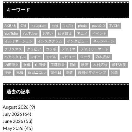
キーワード
AKB48
CM
Instagram
koki
Netflix
photo
povo2.0
TVCM
YouTube
YouTuber
お笑い
ゆきぽよ
アニメ
イベント
イルミネーション
インスタグラム
インタビュー
キャンペーン
クリスマス
グラビア
コラボ
ファミマ
ファミリーマート
ヘアスタイル
マギー
モデル
レビュー
ローラ
乃木坂46
内田理央
女優
山田優
工藤静香
新曲
映画
木村拓哉
板野友美
漫画
私服
藤田ニコル
誕生日
調査
週刊少年ジャンプ
音楽
過去の記事
August 2026 (9)
July 2026 (64)
June 2026 (53)
May 2026 (45)