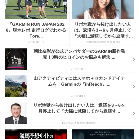
『GARMIN RUN JAPAN 202
リボ地獄から抜け出したい人
6』現地レポ 走行ログでわかる
は、返済を3～6ヶ月停止して
Fore...
『大幅に減額してから返済す...
2026.02.07
PR(渋谷法務総合事務所)
朝比奈彩が公式アンバサダーのGARMIN新作発
売！3時のヒロインのお悩みも解決 ...
2025.10.03
山アクティビティにはスマホ＋セカンドアイテ
ムを！Garminの『inReach』...
2023.08.18
リボ地獄から抜け出したい人は、返済を3～6ヶ
月停止して『大幅に減額してから返済す...
PR(渋谷法務総合事務所)