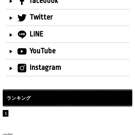
facebook
Twitter
LINE
YouTube
Instagram
ランキング
【インタビュー】堀内まり菜＆宮本佳林＆杏ジュリア＆
及川結依「みんなでどこまで高い到達点を目指せるかす
ごく楽しみです！」『スクールアイドルミュージカル』
under
ENTERTAINMENT