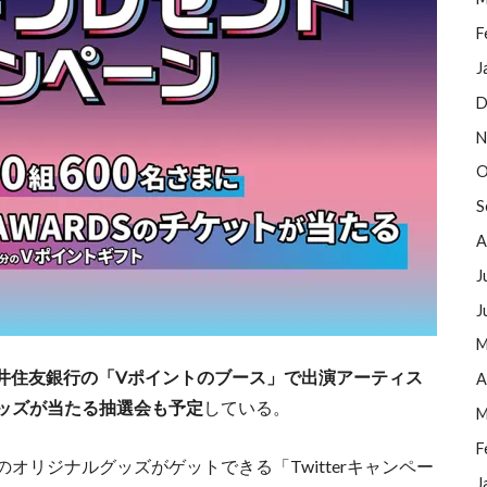
F
J
D
N
O
S
A
J
J
M
井住友銀行の「Vポイントのブース」で出演アーティス
A
グッズが当たる抽選会も予定
している。
M
F
オリジナルグッズがゲットできる「Twitterキャンペー
J