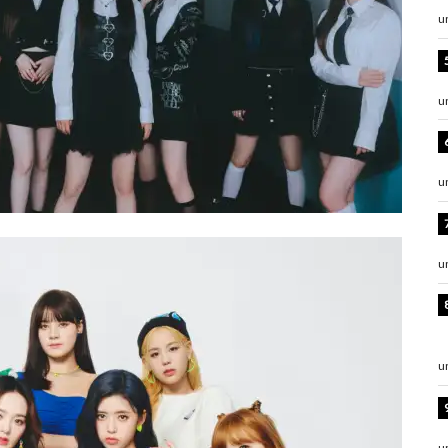
u
u
u
u
u
u