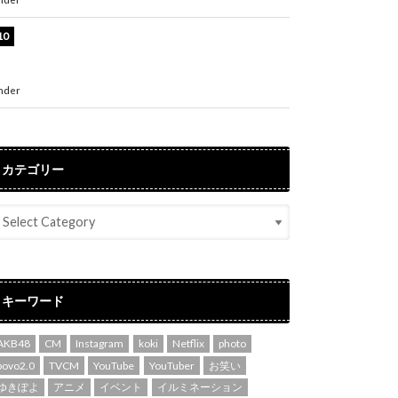
堀未央奈、6年ぶりとなる写真集発売を発表！
「今までの集大成と、これからの決意が詰まっ
た自信の一冊」
nder
ENTERTAINMENT
カテゴリー
キーワード
AKB48
CM
Instagram
koki
Netflix
photo
povo2.0
TVCM
YouTube
YouTuber
お笑い
ゆきぽよ
アニメ
イベント
イルミネーション