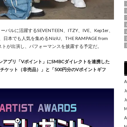
に活躍するSEVENTEEN、ITZY、IVE、Kep1er、
、日本でも人気を集めるNiziU、THE RAMPAGE from
のアーティストが出演し、パフォーマンスを披露する予定だ。
アプリ「Vポイント」にSMBCダイレクトを連携した
アチケット（非売品）」と「500円分のVポイントギフ
A
J
J
M
A
M