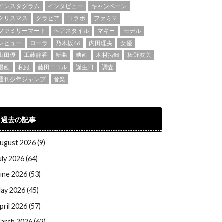
インスタグラム
インタビュー
キャンペーン
クリスマス
グラビア
コラボ
ファミマ
ファミリーマート
ヘアスタイル
マギー
モデル
レビュー
ローラ
乃木坂46
内田理央
女優
山田優
工藤静香
新曲
映画
木村拓哉
板野友美
漫画
私服
藤田ニコル
誕生日
調査
週刊少年ジャンプ
音楽
過去の記事
ugust 2026 (9)
uly 2026 (64)
une 2026 (53)
ay 2026 (45)
pril 2026 (57)
arch 2026 (62)