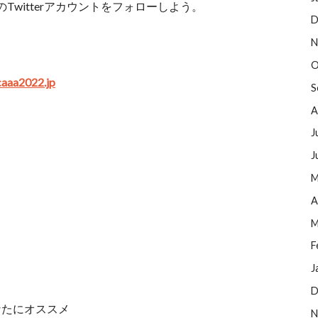
witterアカウントをフォローしよう。
D
N
O
aaa2022.jp
S
A
J
J
M
A
M
F
J
D
なたにオススメ
N