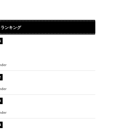
ランキング
【インタビュー】堀内まり菜＆宮本佳林＆杏ジ
ュリア＆及川結依「みんなでどこまで高い到達
点を目指せるかすごく楽しみです！」『スクー
ルアイドルミュージカル』
nder
ENTERTAINMENT
板野友美、水着姿の美ボディショット公開！
「スタイル抜群」「最高にセクシー」
nder
ENTERTAINMENT
横野すみれ、ビキニ姿のグラビアショット公
開！「美しい」「スタイル最高！」
nder
ENTERTAINMENT
板野友美、神スタイルのビキニショット公開！
「スタイルレベチすぎてやばい」