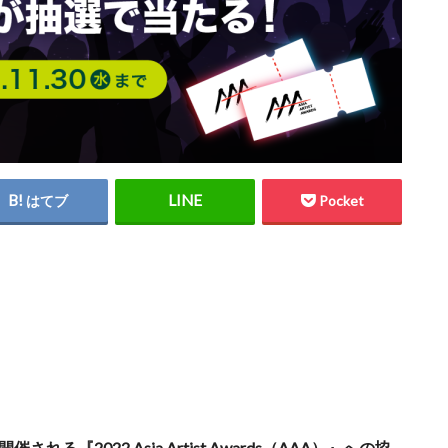
はてブ
Pocket
『2022 Asia Artist Awards（AAA）』への協