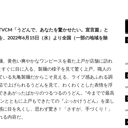
TVCM「うどんで、あなたを驚かせたい。宣言篇」と
、2022年6月15日（水）より全国（一部の地域を除
麺。黄色い爽やかなワンピースを着た上戸が店舗に訪れ
u
とすぐに目に入る、製麺の様子を見て驚く上戸。職人の
ている丸亀製麺だからこそ見える、ライブ感あふれる調
茹で上げられるうどんを見て、わくわくとした表情を浮
u
できあがったばかりのつるつるのうどん。“今までで最高
ョンとともに上戸もできたての『ぶっかけうどん』を楽し
感に目を丸くし、思わず驚き！「さすが、手づくり！」
u
れる内容だ。