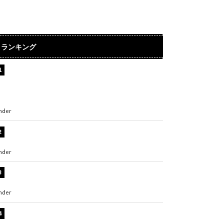
ランキング
【インタビュー】堀内まり菜＆宮本佳林＆杏ジ
ュリア＆及川結依「みんなでどこまで高い到達
点を目指せるかすごく楽しみです！」『スクー
ルアイドルミュージカル』
nder
ENTERTAINMENT
板野友美、水着姿の美ボディショット公開！
「スタイル抜群」「最高にセクシー」
nder
ENTERTAINMENT
横野すみれ、ビキニ姿のグラビアショット公
開！「美しい」「スタイル最高！」
nder
ENTERTAINMENT
板野友美、神スタイルのビキニショット公開！
「スタイルレベチすぎてやばい」