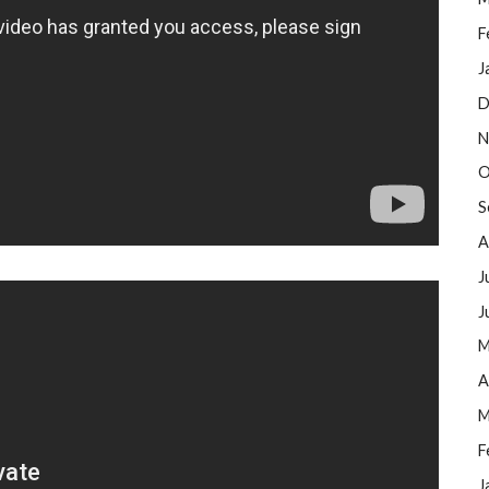
F
J
D
N
O
S
A
J
J
M
A
M
F
J