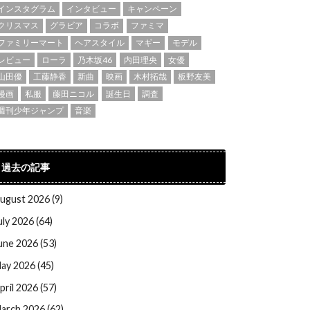
インスタグラム
インタビュー
キャンペーン
クリスマス
グラビア
コラボ
ファミマ
ファミリーマート
ヘアスタイル
マギー
モデル
レビュー
ローラ
乃木坂46
内田理央
女優
山田優
工藤静香
新曲
映画
木村拓哉
板野友美
漫画
私服
藤田ニコル
誕生日
調査
週刊少年ジャンプ
音楽
過去の記事
ugust 2026 (9)
uly 2026 (64)
une 2026 (53)
ay 2026 (45)
pril 2026 (57)
arch 2026 (62)