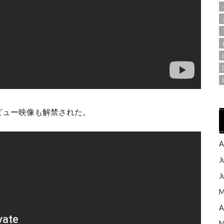
ビュー映像も解禁された。
A
J
J
M
A
M