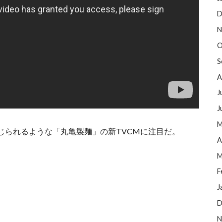
D
N
O
S
A
J
J
M
じられるような「丸亀製麺」の新TVCMに注目だ。
A
M
F
J
D
N