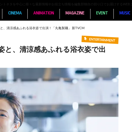
ンメントネタを中心に様々な最新情報やお役立ち情報を編集部独自の切り口でお届けするWEB
CINEMA
ANIMATION
MAGAZINE
EVENT
MUSIC
と、清涼感あふれる浴衣姿で出演！「丸亀製麺」 新TVCM
ENTERTAINMENT
姿と、清涼感あふれる浴衣姿で出