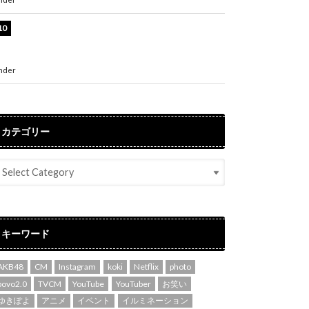
堀未央奈、6年ぶりとなる写真集発売を発表！
「今までの集大成と、これからの決意が詰まっ
た自信の一冊」
nder
ENTERTAINMENT
カテゴリー
キーワード
AKB48
CM
Instagram
koki
Netflix
photo
povo2.0
TVCM
YouTube
YouTuber
お笑い
ゆきぽよ
アニメ
イベント
イルミネーション