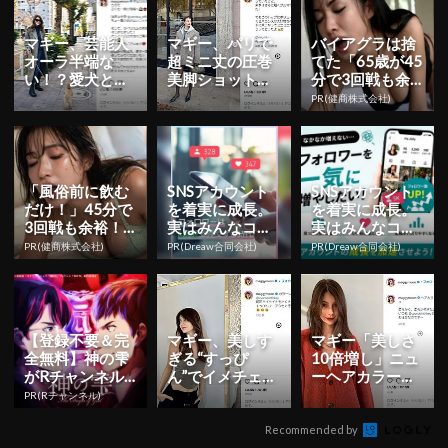
マギー、芸能人
マギー、パリで
バイアグラは捨
オーラ半端な
超ミニ丈の圧巻
てた「65歳が45
い！？愛犬との
美脚ショット披
分で3回戦も余
２ショット公開
露！「セクシー
裕」980円で朝
PR(健商株式会社)
で素敵」
まで絶好調！
「風俗前に飲む
SNSアカウント
SNSアカウント
だけ！」45分で
を着実に成長。
を着実に成長。
3回戦も余裕！9
実はみんなココ
実はみんなココ
80円で朝まで絶
使ってます。
使ってます。
PR(健商株式会社)
PR(Dreaw合同会社)
PR(Dreaw合同会社)
好調
【登録不要＆完
マギー、美しす
マギー「美しさ
全無料】神の雫
ぎる“すっぴ
10倍増し」ニュ
がRチャンネル
ん”でイメチェン
ーヘアカラーで
で見放題
した新ヘア公
美髪ショット公
PR(Rチャンネル)
開！
開！
Recommended by