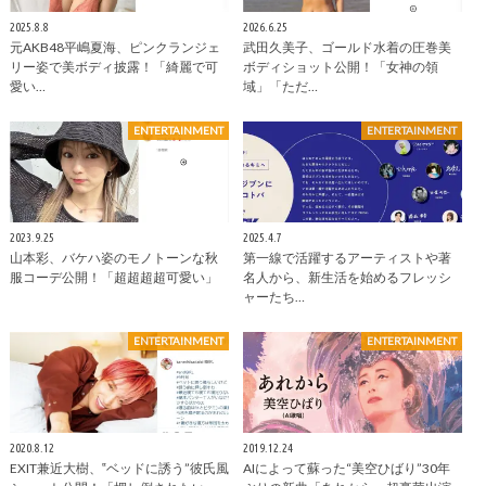
2025.8.8
2026.6.25
元AKB48平嶋夏海、ピンクランジェ
武田久美子、ゴールド水着の圧巻美
リー姿で美ボディ披露！「綺麗で可
ボディショット公開！「女神の領
愛い…
域」「ただ…
ENTERTAINMENT
ENTERTAINMENT
2023.9.25
2025.4.7
山本彩、バケハ姿のモノトーンな秋
第一線で活躍するアーティストや著
服コーデ公開！「超超超超可愛い」
名人から、新生活を始めるフレッシ
ャーたち…
ENTERTAINMENT
ENTERTAINMENT
2020.8.12
2019.12.24
EXIT兼近大樹、‟ベッドに誘う”彼氏風
AIによって蘇った“美空ひばり”30年