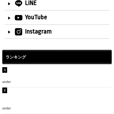
LINE
YouTube
Instagram
ランキング
水原希子、ビキニ姿の美ボディショット公開！「天
使！」「別格に可愛い」
under
ENTERTAINMENT
【インタビュー】堀内まり菜＆宮本佳林＆杏ジュリア＆
及川結依「みんなでどこまで高い到達点を目指せるかす
ごく楽しみです！」『スクールアイドルミュージカル』
under
ENTERTAINMENT