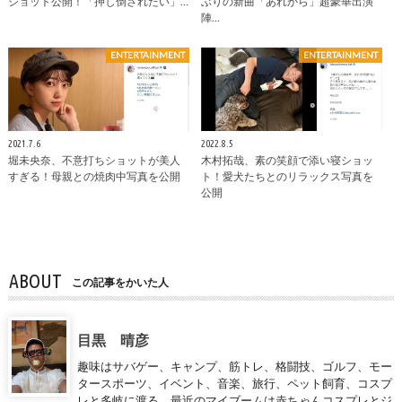
ショット公開！「押し倒されたい」…
ぶりの新曲「あれから」超豪華出演
陣…
ENTERTAINMENT
ENTERTAINMENT
2021.7.6
2022.8.5
堀未央奈、不意打ちショットが美人
木村拓哉、素の笑顔で添い寝ショッ
すぎる！母親との焼肉中写真を公開
ト！愛犬たちとのリラックス写真を
公開
ABOUT
この記事をかいた人
目黒 晴彦
趣味はサバゲー、キャンプ、筋トレ、格闘技、ゴルフ、モー
タースポーツ、イベント、音楽、旅行、ペット飼育、コスプ
レと多岐に渡る。最近のマイブームは赤ちゃんコスプレとジ