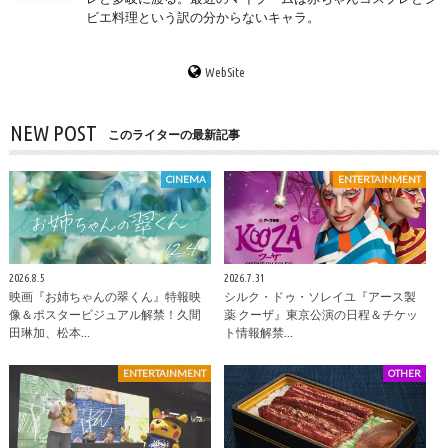
ビエ料理という訳の分からないキャラ。
WebSite
NEW POST
このライターの最新記事
CINEMA
ENTERTAINMENT
2026.8.5
2026.7.31
映画『お姉ちゃんの翠くん』特報映
シルク・ドゥ・ソレイユ『アース製
像＆ポスタービジュアル解禁！久間
薬 クーザ』東京公演の日程＆チケッ
田琳加、松本…
ト情報解禁…
ENTERTAINMENT
OTHER