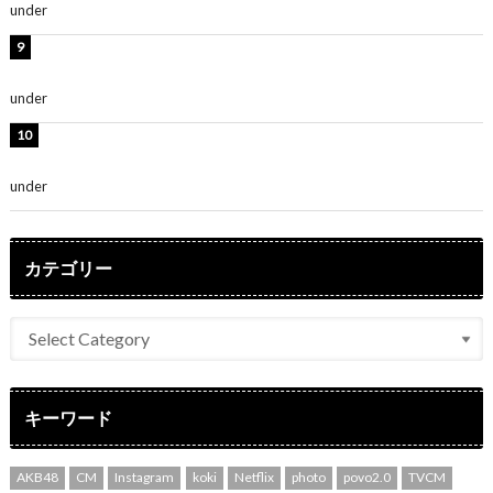
under
ENTERTAINMENT
時東ぁみ、白ビキニの美ボディショット公開！「最高」
「無邪気で可愛い」
under
ENTERTAINMENT
渡辺美優紀、美脚のミニワンピ衣装姿公開！「可愛いぃ
～」「みるきーのピンクコーデは最強」
under
ENTERTAINMENT
カテゴリー
キーワード
AKB48
CM
Instagram
koki
Netflix
photo
povo2.0
TVCM