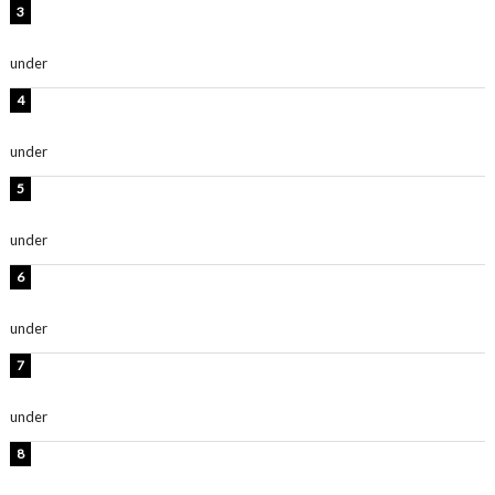
板野友美、水着姿の美ボディショット公開！「スタイル
抜群」「最高にセクシー」
under
ENTERTAINMENT
横野すみれ、ビキニ姿のグラビアショット公開！「美し
い」「スタイル最高！」
under
ENTERTAINMENT
時東ぁみ、胸元ざっくり水着のグラビアショット公開！
「綺麗」「爽やかセクシー」
under
ENTERTAINMENT
板野友美、神スタイルのビキニショット公開！「スタイ
ルレベチすぎてやばい」
under
ENTERTAINMENT
西山茉希、夏全開な黒ビキニショット公開！「海似合い
ます」「スタイル抜群」
under
ENTERTAINMENT
岡田紗佳、美ボディ全開のグラビアショット公開！「撃
ち抜かれる美しさ」「色っぽい」