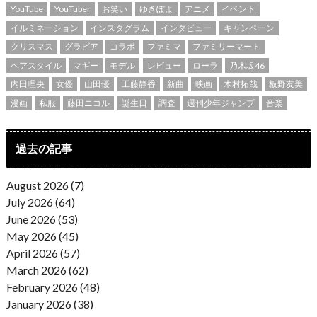
YouTube
YouTuber
お笑い
ゆきぽよ
アニメ
イベント
イルミネーション
インスタグラム
インタビュー
キャンペーン
クリスマス
グラビア
コラボ
ファミマ
ファミリーマート
ヘアスタイル
マギー
モデル
レビュー
ローラ
乃木坂46
内田理央
女優
山田優
工藤静香
新曲
映画
木村拓哉
板野友美
漫画
私服
藤田ニコル
誕生日
調査
週刊少年ジャンプ
音楽
過去の記事
August 2026 (7)
July 2026 (64)
June 2026 (53)
May 2026 (45)
April 2026 (57)
March 2026 (62)
February 2026 (48)
January 2026 (38)