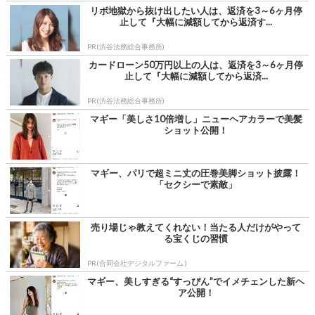
リボ地獄から抜け出したい人は、返済を3～6ヶ月停
止して『大幅に減額してから返済す...
PR(渋谷法務総合事務所)
カードローン50万円以上の人は、返済を3～6ヶ月停
止して『大幅に減額してから返済...
PR(渋谷法務総合事務所)
マギー「美しさ10倍増し」ニューヘアカラーで美髪
ショット公開！
マギー、パリで超ミニ丈の圧巻美脚ショット披露！
「セクシーで素敵」
売り場じゃ教えてくれない！当たる人だけがやって
る宝くじの習慣
PR(合同会社デジタルファーム )
マギー、美しすぎる“すっぴん”でイメチェンした新ヘ
ア公開！