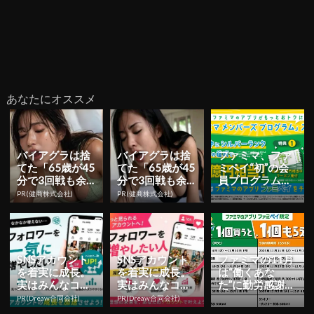
あなたにオススメ
バイアグラは捨
バイアグラは捨
ファミマ、ファ
てた「65歳が45
てた「65歳が45
ミペイ“初”の会
分で3回戦も余
分で3回戦も余
員プログラム開
裕」1日31円で
裕」1日31円で
始！7月は総額2
PR(健商株式会社)
PR(健商株式会社)
朝まで絶好調！
朝まで絶好調！
億円相当のキャ
ンペー...
SNSアカウント
SNSアカウント
ファミマの11月
を着実に成長。
を着実に成長。
は“働くあな
実はみんなココ
実はみんなココ
た”に勤労感謝の
使ってます。
使ってます。
ご褒美連発！ド
PR(Dreaw合同会社)
PR(Dreaw合同会社)
リンク無料や限