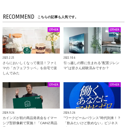
RECOMMEND
こちらの記事も人気です。
OTHER
OTHER
2025.2.25
2022.10.6
さらにおいしくなって復活！ファミ
引っ越しの際に生まれる“配置ジレン
マの「カフェフラッペ」を自宅で楽
マ”は皆さん経験済みですか？
しんでみた
OTHER
OTHER
2024.9.26
2026.5.26
カインズが初の商品発表会をイマー
“ワークビールバランス”時代到来！？
シブ型群像劇で実施！「CAINZ 商品
「飲みたいけど飲めない」ビジネス