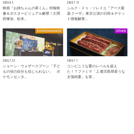
2026.8.5
2026.7.31
映画『お姉ちゃんの翠くん』特報映
シルク・ドゥ・ソレイユ『アース製
像＆ポスタービジュアル解禁！久間
薬 クーザ』東京公演の日程＆チケッ
田琳加、松本…
ト情報解禁…
ENTERTAINMENT
OTHER
2026.7.23
2026.7.1
ショーン・ウォザースプーン「子ど
コンビニうな重のレベルを超え
もの頃の自分も信じられない」 ポ
た！？ファミマ「上 鹿児島県産うな
ケモンセンタ…
ぎ蒲焼重」を実…