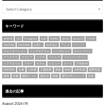
キーワード
AKB48
CM
Instagram
koki
Netflix
photo
povo2.0
TVCM
YouTube
YouTuber
お笑い
ゆきぽよ
アニメ
イベント
イルミネーション
インスタグラム
インタビュー
キャンペーン
クリスマス
グラビア
コラボ
ファミマ
ファミリーマート
ヘアスタイル
マギー
モデル
レビュー
ローラ
乃木坂46
内田理央
女優
山田優
工藤静香
新曲
映画
木村拓哉
板野友美
漫画
私服
藤田ニコル
誕生日
調査
週刊少年ジャンプ
音楽
過去の記事
August 2026 (9)