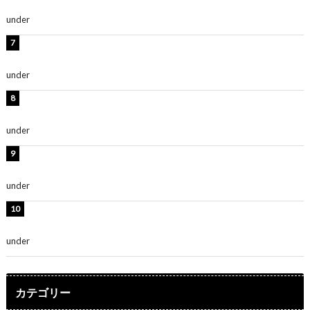
ます」「スタイル抜群」
under
ENTERTAINMENT
時東ぁみ、白ビキニの美ボディショット公開！「最高」
「無邪気で可愛い」
under
ENTERTAINMENT
渡辺美優紀、美脚のミニワンピ衣装姿公開！「可愛いぃ
～」「みるきーのピンクコーデは最強」
under
ENTERTAINMENT
熊田曜子、圧巻美ボディのドレス姿公開！「妖艶な美し
さ」「女神」
under
ENTERTAINMENT
堀未央奈、6年ぶりとなる写真集発売を発表！「今まで
の集大成と、これからの決意が詰まった自信の一冊」
under
ENTERTAINMENT
カテゴリー