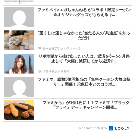
ファミペイ×エガちゃんねる がコラボ！限定クーポン
＆オリジナルグッズがもらえるキ...
“宝くじは運じゃなかった”当たる人の“共通点”を知っ
ただけ
PR(合同会社デジタルファーム )
リボ地獄から抜け出したい人は、返済を3～6ヶ月停
止して『大幅に減額してから返済す...
PR(渋谷法務総合事務所)
ファミマ、総額3億円相当の「無料クーポン大放出祭
り！」開催！JR東日本とのコラボ...
「ファミから」が1個1円に！？ファミマ「ブラック
『フライ』デー」キャンペーン開催...
Recommended by