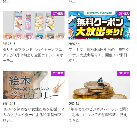
発…
パ…
OTHER
OTHER
2025.3.13
2026.2.4
ダリヤ 新ブランド『ハイトーンマニ
ファミマ、総額3億円相当の「無料ク
ア』が3月中旬より全国のドン・キホ
ーポン大放出祭り！」開催！JR東日
ーテ…
本と…
OTHER
OTHER
2021.6.11
2025.4.2
“好き”を諦めない女性たちを応援！２
5年目までのビジネスパーソンに聞く
人のクリエイターによる絵本制作プ
「お金」についての意識調査！見え
ロジ…
てきた…