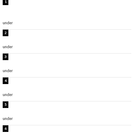
【インタビュー】堀内まり菜＆宮本佳林＆杏ジュリア＆
及川結依「みんなでどこまで高い到達点を目指せるかす
ごく楽しみです！」『スクールアイドルミュージカル』
under
ENTERTAINMENT
板野友美、水着姿の美ボディショット公開！「スタイル
抜群」「最高にセクシー」
under
ENTERTAINMENT
横野すみれ、ビキニ姿のグラビアショット公開！「美し
い」「スタイル最高！」
under
ENTERTAINMENT
板野友美、神スタイルのビキニショット公開！「スタイ
ルレベチすぎてやばい」
under
ENTERTAINMENT
岡田紗佳、美ボディ全開のグラビアショット公開！「撃
ち抜かれる美しさ」「色っぽい」
under
ENTERTAINMENT
西山茉希、夏全開な黒ビキニショット公開！「海似合い