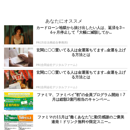
あなたにオススメ
カードローン地獄から抜け出したい人は、返済を3～
6ヶ月停止して『大幅に減額してか...
PR(渋谷法務総合事務所)
玄関に〇〇置いてる人は金運落ちてます…金運を上げ
る方法とは
PR(合同会社デジタルファーム )
玄関に〇〇置いてる人は金運落ちてます…金運を上げ
る方法とは
PR(合同会社デジタルファーム )
ファミマ、ファミペイ“初”の会員プログラム開始！7
月は総額2億円相当のキャンペー...
ファミマの11月は“働くあなた”に勤労感謝のご褒美
連発！ドリンク無料や限定スニー...