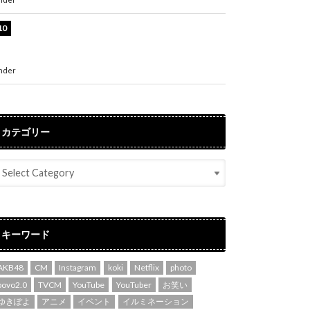
堀未央奈、6年ぶりとなる写真集発売を発表！
「今までの集大成と、これからの決意が詰まっ
た自信の一冊」
nder
ENTERTAINMENT
カテゴリー
キーワード
AKB48
CM
Instagram
koki
Netflix
photo
povo2.0
TVCM
YouTube
YouTuber
お笑い
ゆきぽよ
アニメ
イベント
イルミネーション