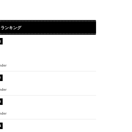
ランキング
【インタビュー】堀内まり菜＆宮本佳林＆杏ジ
ュリア＆及川結依「みんなでどこまで高い到達
点を目指せるかすごく楽しみです！」『スクー
ルアイドルミュージカル』
nder
ENTERTAINMENT
板野友美、水着姿の美ボディショット公開！
「スタイル抜群」「最高にセクシー」
nder
ENTERTAINMENT
横野すみれ、ビキニ姿のグラビアショット公
開！「美しい」「スタイル最高！」
nder
ENTERTAINMENT
板野友美、神スタイルのビキニショット公開！
「スタイルレベチすぎてやばい」