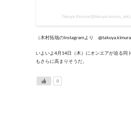
Takuya Kimura(@takuya.kimura
（木村拓哉のInstagramより @takuya.kimura
いよいよ4月14日（木）にオンエアが迫る
もさらに高まりそうだ。
0