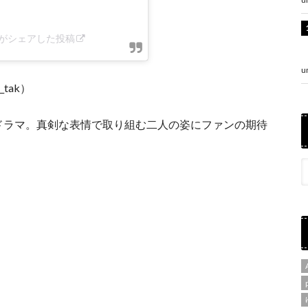
_tak)がシェアした投稿
u
_tak）
同ドラマ。真剣な表情で取り組む二人の姿にファンの期待