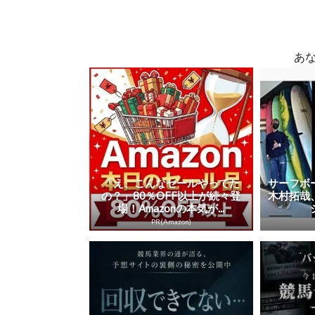
あ
「え、こんなセールやってた
サーフボ
の？」80％OFF以上が続々登
木村拓哉
場！Amazonの本気が...
PR(Amazon)