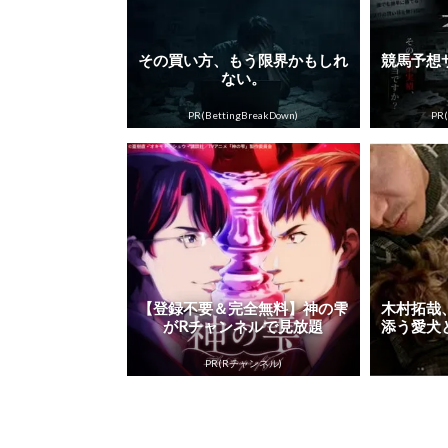
その買い方、もう限界かもしれ
競馬予想
ない。
PR(BettingBreakDown)
PR(
【登録不要＆完全無料】神の雫
木村拓哉
がRチャンネルで見放題
添う愛犬
PR(Rチャンネル)