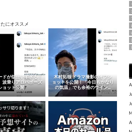
なたにオススメ
ードが似合いすぎる！
木村拓哉 ドラマ撮影のオフシ
、波乗りアロハポーズ
ョットを公開！「今日もかなり
A
ショット公開
の気温」でも余裕のウイン...
J
J
M
A
M