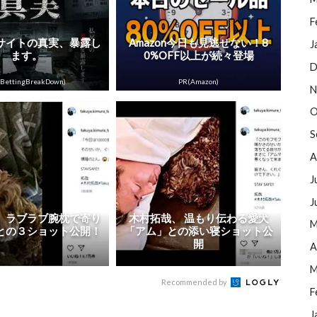
F
サイトの真実、暴露し
Amazon今日も見逃せない！8
J
ます。
0%OFF以上が続々登場
D
BettingBreakDown)
PR(Amazon)
N
O
S
A
J
J
、ラブラブ腕枕で寄り
木村拓哉、 温もり伝わる愛犬
M
との３ショット公開！
「アム」との添い寝ショット公
開
A
M
Recommended by
F
J