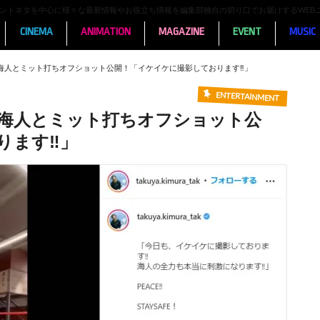
ンメントネタを中心に様々な最新情報やお役立ち情報を編集部独自の切り口でお届けするWEB
CINEMA
ANIMATION
MAGAZINE
EVENT
MUSIC
ce高橋海人とミット打ちオフショット公開！「イケイケに撮影しております‼︎」
ENTERTAINMENT
ce高橋海人とミット打ちオフショット公
ます‼︎」