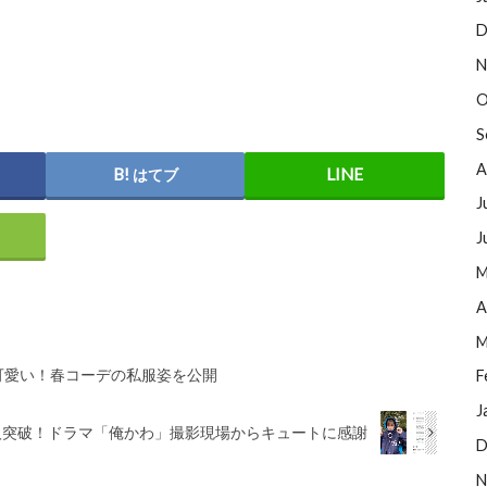
D
N
O
S
A
はてブ
J
J
M
A
M
可愛い！春コーデの私服姿を公開
F
J
人突破！ドラマ「俺かわ」撮影現場からキュートに感謝
D
N