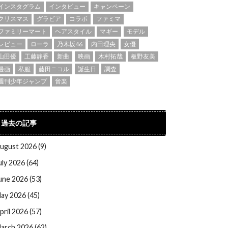
インスタグラム
インタビュー
キャンペーン
クリスマス
グラビア
コラボ
ファミマ
ファミリーマート
ヘアスタイル
マギー
モデル
レビュー
ローラ
乃木坂46
内田理央
女優
山田優
工藤静香
新曲
映画
木村拓哉
板野友美
漫画
私服
藤田ニコル
誕生日
調査
週刊少年ジャンプ
音楽
過去の記事
ugust 2026 (9)
uly 2026 (64)
une 2026 (53)
ay 2026 (45)
pril 2026 (57)
arch 2026 (62)