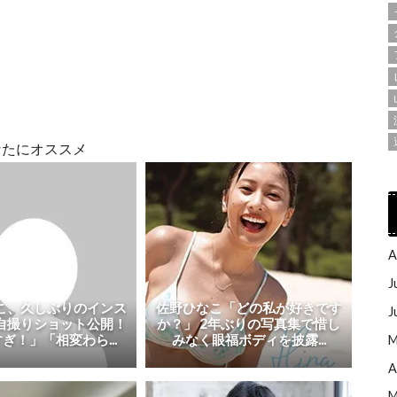
なたにオススメ
A
J
こ、久しぶりのインス
佐野ひなこ「どの私が好きです
J
自撮りショット公開！
か？」 2年ぶりの写真集で惜し
ぎ！」「相変わら...
みなく眼福ボディを披露...
M
A
M