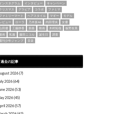
インスタグラム
インタビュー
キャンペーン
クリスマス
グラビア
コラボ
ファミマ
ファミリーマート
ヘアスタイル
マギー
モデル
レビュー
ローラ
乃木坂46
内田理央
女優
山田優
工藤静香
新曲
映画
木村拓哉
板野友美
漫画
私服
藤田ニコル
誕生日
調査
週刊少年ジャンプ
音楽
過去の記事
ugust 2026 (7)
uly 2026 (64)
une 2026 (53)
ay 2026 (45)
pril 2026 (57)
arch 2026 (62)