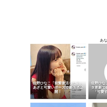
あ
佐野ひなこ「前髪復活したよ」
佐野ひな
あざと可愛いポーズで新ヘア公
タ更新で
開！
「可愛す