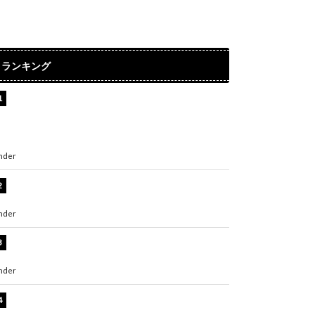
ランキング
【インタビュー】堀内まり菜＆宮本佳林＆杏ジ
ュリア＆及川結依「みんなでどこまで高い到達
点を目指せるかすごく楽しみです！」『スクー
ルアイドルミュージカル』
nder
ENTERTAINMENT
板野友美、水着姿の美ボディショット公開！
「スタイル抜群」「最高にセクシー」
nder
ENTERTAINMENT
横野すみれ、ビキニ姿のグラビアショット公
開！「美しい」「スタイル最高！」
nder
ENTERTAINMENT
板野友美、神スタイルのビキニショット公開！
「スタイルレベチすぎてやばい」