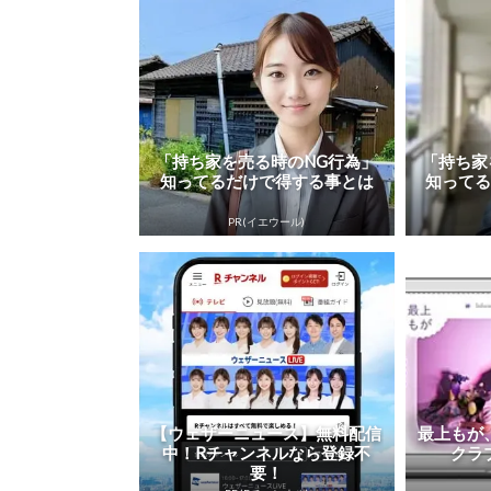
「持ち家を売る時のNG行為」
「持ち家
知ってるだけで得する事とは
知って
PR(イエウール)
【ウェザーニュース】無料配信
最上もが
中！Rチャンネルなら登録不
クラ
要！