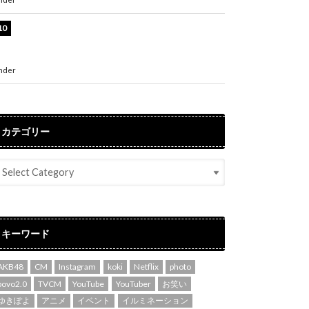
堀未央奈、6年ぶりとなる写真集発売を発表！
「今までの集大成と、これからの決意が詰まっ
た自信の一冊」
nder
ENTERTAINMENT
カテゴリー
キーワード
AKB48
CM
Instagram
koki
Netflix
photo
povo2.0
TVCM
YouTube
YouTuber
お笑い
ゆきぽよ
アニメ
イベント
イルミネーション