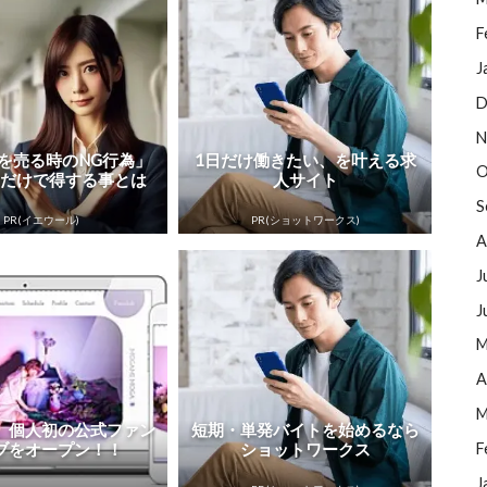
F
J
D
N
を売る時のNG行為」
1日だけ働きたい、を叶える求
O
るだけで得する事とは
人サイト
S
PR(イエウール)
PR(ショットワークス)
A
J
J
M
A
M
、個人初の公式ファン
短期・単発バイトを始めるなら
ブをオープン！！
ショットワークス
F
J