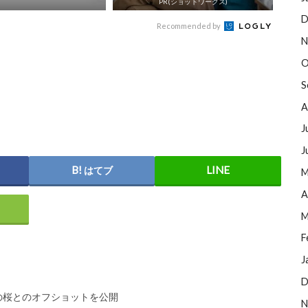
PR(ショットワークス)
D
Recommended by
N
O
S
A
J
J
はてブ
M
A
M
F
J
D
の桜とのオフショットを公開
N