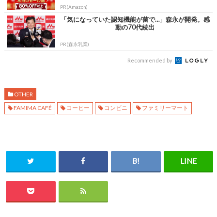
PR(Amazon)
「気になっていた認知機能が菌で…」森永が開発。感
動の70代続出
PR(森永乳業)
Recommended by
OTHER
FAMIMA CAFÉ
コーヒー
コンビニ
ファミリーマート