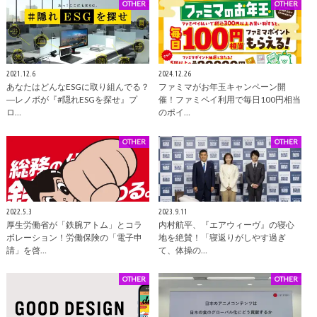
OTHER
OTHER
2021.12.6
2024.12.26
あなたはどんなESGに取り組んでる？
ファミマがお年玉キャンペーン開
―レノボが『#隠れESGを探せ』プ
催！ファミペイ利用で毎日100円相当
ロ…
のポイ…
OTHER
OTHER
2022.5.3
2023.9.11
厚生労働省が「鉄腕アトム」とコラ
内村航平、『エアウィーヴ』の寝心
ボレーション！労働保険の「電子申
地を絶賛！「寝返りがしやす過ぎ
請」を啓…
て、体操の…
OTHER
OTHER