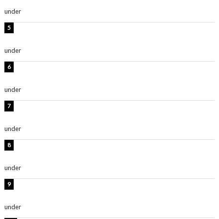
ち抜かれる美しさ」「色っぽい」
under
ENTERTAINMENT
西山茉希、夏全開な黒ビキニショット公開！「海似合い
ます」「スタイル抜群」
under
ENTERTAINMENT
時東ぁみ、白ビキニの美ボディショット公開！「最高」
「無邪気で可愛い」
under
ENTERTAINMENT
渡辺美優紀、美脚のミニワンピ衣装姿公開！「可愛いぃ
～」「みるきーのピンクコーデは最強」
under
ENTERTAINMENT
熊田曜子、圧巻美ボディのドレス姿公開！「妖艶な美し
さ」「女神」
under
ENTERTAINMENT
堀未央奈、6年ぶりとなる写真集発売を発表！「今まで
の集大成と、これからの決意が詰まった自信の一冊」
under
ENTERTAINMENT