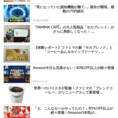
「気になっていた認知機能が菌で…」森永が開発。感
動の70代続出
PR(森永乳業)
「FAMIMA CAFÉ」の大人気商品「モカブレンド」が
さらに美味しくなった！ ...
【体験レポート】ファミマの新「モカブレンド」と
「コーヒーあん＆ホイップドーナツ」...
Amazon今日も見逃せない！80%OFF以上が続々登場
PR(Amazon)
世界一のバリスタが監修！ファミマの「ブレンドコ
ーヒー」がリニューアルして新登場 ...
「え、こんなセールやってたの？」80％OFF以上が
続々登場！Amazonの本気が...