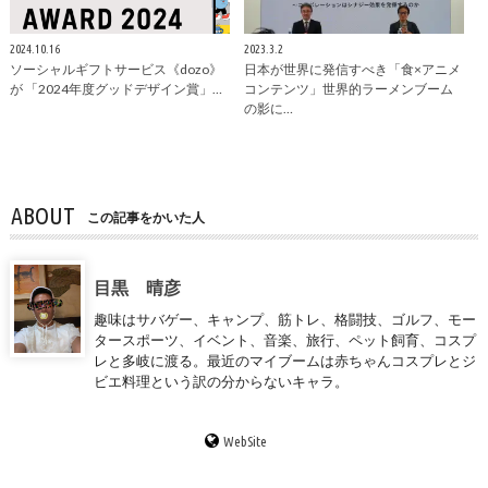
2024.10.16
2023.3.2
ソーシャルギフトサービス《dozo》
日本が世界に発信すべき「食×アニメ
が 「2024年度グッドデザイン賞」…
コンテンツ」世界的ラーメンブーム
の影に…
ABOUT
この記事をかいた人
目黒 晴彦
趣味はサバゲー、キャンプ、筋トレ、格闘技、ゴルフ、モー
タースポーツ、イベント、音楽、旅行、ペット飼育、コスプ
レと多岐に渡る。最近のマイブームは赤ちゃんコスプレとジ
ビエ料理という訳の分からないキャラ。
WebSite