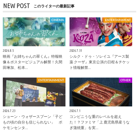
NEW POST
このライターの最新記事
CINEMA
ENTERTAINMENT
2026.8.5
2026.7.31
映画『お姉ちゃんの翠くん』特報映
シルク・ドゥ・ソレイユ『アース製
像＆ポスタービジュアル解禁！久間
薬 クーザ』東京公演の日程＆チケッ
田琳加、松本…
ト情報解禁…
ENTERTAINMENT
OTHER
2026.7.23
2026.7.1
ショーン・ウォザースプーン「子ど
コンビニうな重のレベルを超え
もの頃の自分も信じられない」 ポ
た！？ファミマ「上 鹿児島県産うな
ケモンセンタ…
ぎ蒲焼重」を実…