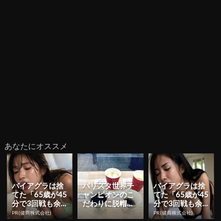
あなたにオススメ
バイアグラは捨
バリスタ世界チ
バイアグラは捨
てた「65歳が45
ャンピオンのこ
てた「65歳が45
分で3回戦も余
だわりに脱帽！
分で3回戦も余
裕」980円で朝
ますます美味し
裕」1日31円で
PR(健商株式会社)
PR(健商株式会社)