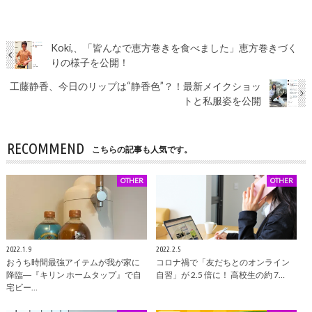
Koki,、「皆んなで恵方巻きを食べました」恵方巻きづく
りの様子を公開！
工藤静香、今日のリップは“静香色”？！最新メイクショッ
トと私服姿を公開
RECOMMEND
こちらの記事も人気です。
OTHER
OTHER
2022.1.9
2022.2.5
おうち時間最強アイテムが我が家に
コロナ禍で「友だちとのオンライン
降臨―『キリン ホームタップ』で自
自習」が 2.5 倍に！ 高校生の約 7…
宅ビー…