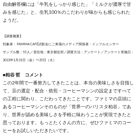
自由解答欄には「牛乳をしっかり感じた」「ミルクが濃厚で甘
みを感じた」と、生乳100％のこだわりが味からも感じられた
ようだ。
【調査概要】
対象者： FAMIMA CAFÉ試飲会にご来場のメディア関係者・インフルエンサー
サンプル数：55人／居住地：東京都近郊／調査方法：アンケート／アンケート実施日：
2022年1月21日（金）〜25日（火）
■粕谷 哲 コメント
この2年間で一番努力してきたことは、本当の美味しさを目指し
て、豆の選定・配合・焙煎・コーヒーマシンの設定まですべて
の工程に関わり、こだわってきたことです。ファミマの店頭に
あるコーヒーマシンそのものが「世界一のバリスタ粕谷」であ
り、世界が認める美味しさを手軽に味わうことが実現できたと
思っております。もっとたくさんの方に、ぜひファミマのコー
ヒーをお試しいただきたいです。