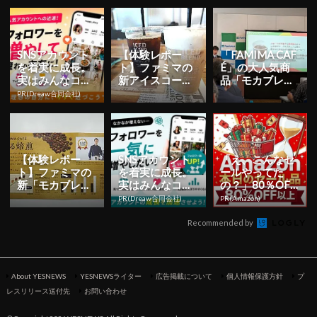
まで絶好調！
くなったファミ
朝まで絶好調！
マのコーヒ...
SNSアカウント
【体験レポー
「FAMIMA CAF
を着実に成長。
ト】ファミマの
É」の大人気商
実はみんなココ
新アイスコーヒ
品「モカブレン
使ってます。
ー＆アイスカフ
ド」がさらに美
PR(Dreaw合同会社)
ェラテは「コク
味しくなった！
の最高傑作！...
...
【体験レポー
SNSアカウント
「え、こんなセ
ト】ファミマの
を着実に成長。
ールやってた
新「モカブレン
実はみんなココ
の？」80％OFF
ド」と「コーヒ
使ってます。
以上が続々登
PR(Dreaw合同会社)
PR(Amazon)
ーあん＆ホイッ
場！Amazonの本
プドーナツ」...
気が...
Recommended by
About YESNEWS
YESNEWSライター
広告掲載について
個人情報保護方針
プ
レスリリース送付先
お問い合わせ