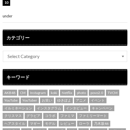
吉川愛、艶やかな浴衣姿公開！「綺麗すぎ」「とっても
素敵」
under
ENTERTAINMENT
カテゴリー
キーワード
AKB48
CM
Instagram
koki
Netflix
photo
povo2.0
TVCM
YouTube
YouTuber
お笑い
ゆきぽよ
アニメ
イベント
イルミネーション
インスタグラム
インタビュー
キャンペーン
クリスマス
グラビア
コラボ
ファミマ
ファミリーマート
ヘアスタイル
マギー
モデル
レビュー
ローラ
乃木坂46