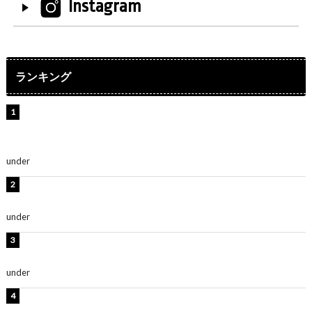
Instagram
ランキング
【インタビュー】堀内まり菜＆宮本佳林＆杏ジュリア＆
及川結依「みんなでどこまで高い到達点を目指せるかす
ごく楽しみです！」『スクールアイドルミュージカル』
under
ENTERTAINMENT
横野すみれ、ビキニ姿のグラビアショット公開！「美し
い」「スタイル最高！」
under
ENTERTAINMENT
板野友美、神スタイルのビキニショット公開！「スタイ
ルレベチすぎてやばい」
under
ENTERTAINMENT
岡田紗佳、美ボディ全開のグラビアショット公開！「撃