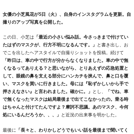
女優の小芝風花が5日（火）、自身のインスタグラムを更新。自
撮りのアップ写真を公開した。
この日、小芝は
「最近の小さい悩み話。今さっきまで付けてい
たはずのマスクが、行方不明になるんです。」
と書き出し、お
でこを出したヘアスタイルで自撮りショットを投稿。続けて
「昨日は、車の中で行方が分からなくなりました。車の中で無
くなるってありえる？と思いながら、とりあえずの応急処置と
して、眼鏡の鼻を支える部分にハンカチを挟んで、鼻と口を覆
い、マスクを買いに行きました。母には『恥ずかしいから手で
押さえなさい』と言われました。確かに。」
とし、
「でね、車
で無くなったマスクは結局最後まで出てこなかったの。乗る時
はちゃんと付けてたんですよ？摩訶不思議。あのマスク、今何
処にいるんだろうか、、、」
と近況の出来事を明かした。
最後に
「長々と、わりかしどうでもいい話を最後まで聞いてく