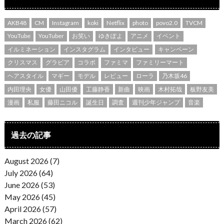
AKB48
CM
Instagram
koki
Netflix
photo
povo2.0
TVCM
YouTube
YouTuber
お笑い
ゆきぽよ
アニメ
イベント
イルミネーション
インスタグラム
インタビュー
キャンペーン
クリスマス
グラビア
コラボ
ファミマ
ファミリーマート
ヘアスタイル
マギー
モデル
レビュー
ローラ
乃木坂46
内田理央
女優
山田優
工藤静香
新曲
映画
木村拓哉
板野友美
漫画
私服
藤田ニコル
誕生日
調査
週刊少年ジャンプ
音楽
過去の記事
August 2026 (7)
July 2026 (64)
June 2026 (53)
May 2026 (45)
April 2026 (57)
March 2026 (62)