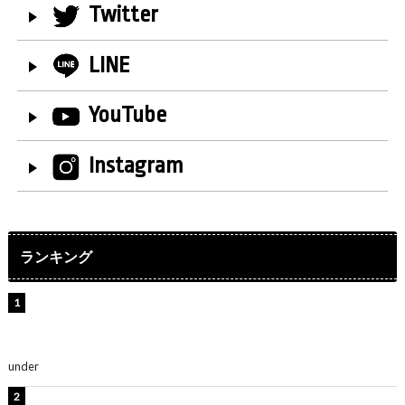
Twitter
LINE
YouTube
Instagram
ランキング
【インタビュー】堀内まり菜＆宮本佳林＆杏ジュリア＆
及川結依「みんなでどこまで高い到達点を目指せるかす
ごく楽しみです！」『スクールアイドルミュージカル』
under
ENTERTAINMENT
板野友美、水着姿の美ボディショット公開！「スタイル