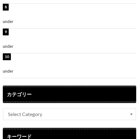
渡辺美優紀、美脚のミニワンピ衣装姿公開！「可愛いぃ
～」「みるきーのピンクコーデは最強」
under
ENTERTAINMENT
熊田曜子、圧巻美ボディのドレス姿公開！「妖艶な美し
さ」「女神」
under
ENTERTAINMENT
堀未央奈、6年ぶりとなる写真集発売を発表！「今まで
の集大成と、これからの決意が詰まった自信の一冊」
under
ENTERTAINMENT
カテゴリー
キーワード