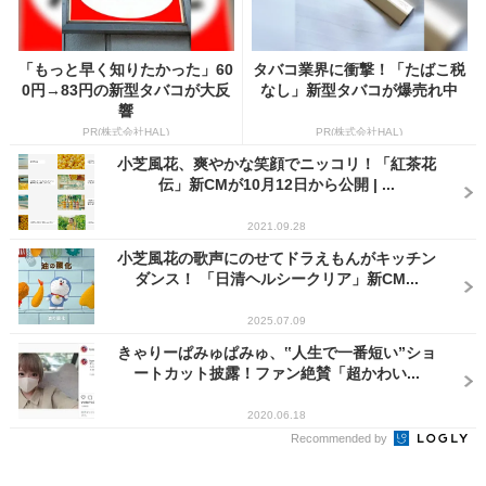
「もっと早く知りたかった」60
タバコ業界に衝撃！「たばこ税
0円→83円の新型タバコが大反
なし」新型タバコが爆売れ中
響
PR(株式会社HAL)
PR(株式会社HAL)
小芝風花、爽やかな笑顔でニッコリ！「紅茶花
伝」新CMが10月12日から公開 | ...
2021.09.28
小芝風花の歌声にのせてドラえもんがキッチン
ダンス！ 「日清ヘルシークリア」新CM...
2025.07.09
きゃりーぱみゅぱみゅ、‟人生で一番短い”ショ
ートカット披露！ファン絶賛「超かわい...
2020.06.18
Recommended by