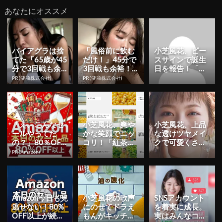
あなたにオススメ
バイアグラは捨
「風俗前に飲む
小芝風花、ピー
てた「65歳が45
だけ！」45分で
スサインで誕生
分で3回戦も余
3回戦も余裕！1
日を報告！「中
裕」980円で朝
日31円で朝まで
身もお芝居も、
PR(健商株式会社)
PR(健商株式会社)
まで絶好調！
絶好調
成長できるよう
に頑張りま...
「え、こんなセ
小芝風花、爽や
小芝風花、上品
ールやってた
かな笑顔でニッ
な透けツヤメイ
の？」80％OFF
コリ！「紅茶花
クで可愛くささ
以上が続々登
伝」新CMが10
やく！キャンメ
PR(Amazon)
場！Amazonの本
月12日から公開
イク新CM&メイ
気が...
| ...
キング映...
Amazon今日も見
小芝風花の歌声
SNSアカウント
逃せない！80%
にのせてドラえ
を着実に成長。
OFF以上が続々
もんがキッチン
実はみんなココ