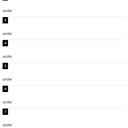
抜群」「最高にセクシー」
under
ENTERTAINMENT
横野すみれ、ビキニ姿のグラビアショット公開！「美し
い」「スタイル最高！」
under
ENTERTAINMENT
板野友美、神スタイルのビキニショット公開！「スタイ
ルレベチすぎてやばい」
under
ENTERTAINMENT
西山茉希、夏全開な黒ビキニショット公開！「海似合い
ます」「スタイル抜群」
under
ENTERTAINMENT
岡田紗佳、美ボディ全開のグラビアショット公開！「撃
ち抜かれる美しさ」「色っぽい」
under
ENTERTAINMENT
時東ぁみ、白ビキニの美ボディショット公開！「最高」
「無邪気で可愛い」
under
ENTERTAINMENT