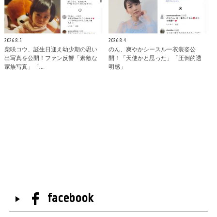
2026.8.5
2026.8.4
柴咲コウ、誕生日迎え幼少期の思い
のん、爽やかシースルー衣装姿公
出写真を公開！ファン反響「素敵な
開！「天使かと思った」「圧倒的透
家族写真」「…
明感」
facebook