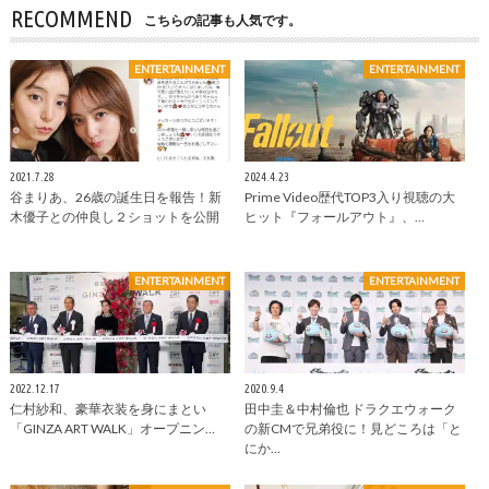
RECOMMEND
こちらの記事も人気です。
ENTERTAINMENT
ENTERTAINMENT
2021.7.28
2024.4.23
谷まりあ、26歳の誕生日を報告！新
Prime Video歴代TOP3入り視聴の大
木優子との仲良し２ショットを公開
ヒット『フォールアウト』、…
ENTERTAINMENT
ENTERTAINMENT
2022.12.17
2020.9.4
仁村紗和、豪華衣装を身にまとい
田中圭＆中村倫也 ドラクエウォーク
「GINZA ART WALK」オープニン…
の新CMで兄弟役に！見どころは「と
にか…