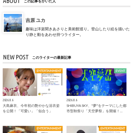
ABOUT
この記事をかいた人
吉原 ユカ
趣味は洋楽聞きあさりと美術館巡り。登山したり絵を描いた
り静と動をあわせ持つライター。
NEW POST
このライターの最新記事
ENTERTAINMENT
EVENT
2026.8.6
2026.8.6
大島麻衣、今年初の艶やかな浴衣姿
SHIBUYA SKY、"夢"をテーマにした都
を公開！「可愛い」「似合う」
市型秋祭り「天空夢祭」を開催！…
ENTERTAINMENT
ENTERTAINMENT