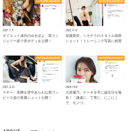
ENTERTAINMENT
ENTERTAINMENT
2021.7.9
2022.4.12
ダイエット成功のゆきぽよ、黒ラン
加護亜依、へそチラのスタイル抜群
ジェリー姿で美ボディを公開！
ショット！トレーニング写真に称賛
ENTERTAINMENT
ENTERTAINMENT
2021.6.25
2024.10.8
マギー、美脚＆背中あらわな黒ワン
大原優乃、ケーキを手に誕生日を報
ピース姿の美麗ショット公開！
告！「謙虚に、丁寧に、にこにこ
で、モノづ…