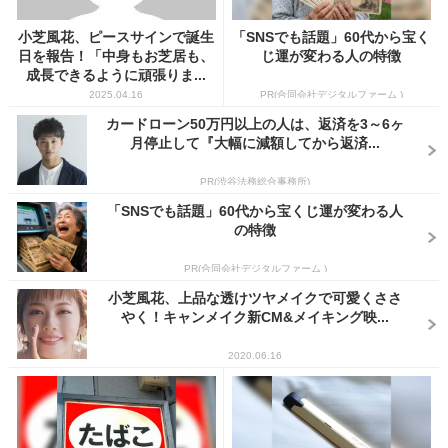
小芝風花、ピースサインで誕生
「SNSでも話題」60代から宝く
日を報告！「中身もお芝居も、
じ運が変わる人の特徴
成長できるように頑張りま...
2025.04.16
PR(合同会社デジタルファーム )
カードローン50万円以上の人は、返済を3～6ヶ
月停止して『大幅に減額してから返済...
PR(渋谷法務総合事務所)
「SNSでも話題」60代から宝くじ運が変わる人
の特徴
PR(合同会社デジタルファーム )
小芝風花、上品な透けツヤメイクで可愛くささ
やく！キャンメイク新CM&メイキング映...
2020.06.16