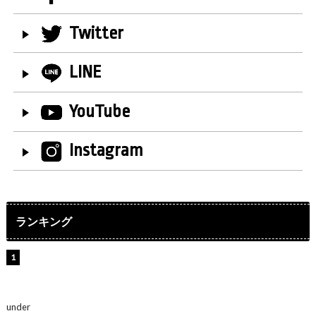
Twitter
LINE
YouTube
Instagram
ランキング
【インタビュー】堀内まり菜＆宮本佳林＆杏ジュリア＆
及川結依「みんなでどこまで高い到達点を目指せるかす
ごく楽しみです！」『スクールアイドルミュージカル』
under
ENTERTAINMENT