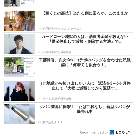
【宝くじの裏技】当たる側に回るか、このままか
PR(合同会社デジタルファーム )
カードローン地獄の人は、消費者金融が教えない
『返済停止して減額・免除する方法』で...
PR(渋谷法務総合事務所)
工藤静香、次女Koki,コラボのバッグを合わせた私服
姿に「何着ても似合う！」
リボ地獄から抜け出したい人は、返済を3～6ヶ月停
止して『大幅に減額してから返済す...
PR(渋谷法務総合事務所)
タバコ業界に衝撃！「たばこ税なし」新型タバコが
爆売れ中
PR(株式会社HAL)
Recommended by