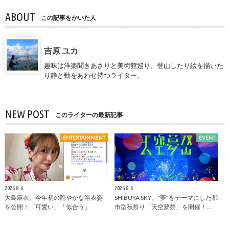
ABOUT
この記事をかいた人
吉原 ユカ
趣味は洋楽聞きあさりと美術館巡り。登山したり絵を描いた
り静と動をあわせ持つライター。
NEW POST
このライターの最新記事
ENTERTAINMENT
EVENT
2026.8.6
2026.8.6
大島麻衣、今年初の艶やかな浴衣姿
SHIBUYA SKY、"夢"をテーマにした都
を公開！「可愛い」「似合う」
市型秋祭り「天空夢祭」を開催！…