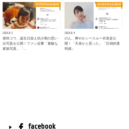
ENTERTAINMENT
ENTERTAINMENT
2026.8.5
2026.8.4
柴咲コウ、誕生日迎え幼少期の思い
のん、爽やかシースルー衣装姿公
出写真を公開！ファン反響「素敵な
開！「天使かと思った」「圧倒的透
家族写真」「…
明感」
facebook