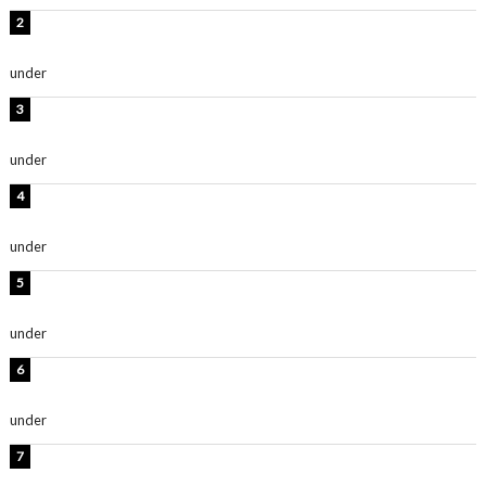
板野友美、水着姿の美ボディショット公開！「スタイル
抜群」「最高にセクシー」
under
ENTERTAINMENT
横野すみれ、ビキニ姿のグラビアショット公開！「美し
い」「スタイル最高！」
under
ENTERTAINMENT
板野友美、神スタイルのビキニショット公開！「スタイ
ルレベチすぎてやばい」
under
ENTERTAINMENT
西山茉希、夏全開な黒ビキニショット公開！「海似合い
ます」「スタイル抜群」
under
ENTERTAINMENT
岡田紗佳、美ボディ全開のグラビアショット公開！「撃
ち抜かれる美しさ」「色っぽい」
under
ENTERTAINMENT
時東ぁみ、白ビキニの美ボディショット公開！「最高」
「無邪気で可愛い」