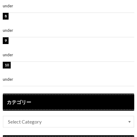
under
ENTERTAINMENT
渡辺美優紀、美脚のミニワンピ衣装姿公開！「可愛いぃ
～」「みるきーのピンクコーデは最強」
under
ENTERTAINMENT
熊田曜子、圧巻美ボディのドレス姿公開！「妖艶な美し
さ」「女神」
under
ENTERTAINMENT
堀未央奈、6年ぶりとなる写真集発売を発表！「今まで
の集大成と、これからの決意が詰まった自信の一冊」
under
ENTERTAINMENT
カテゴリー