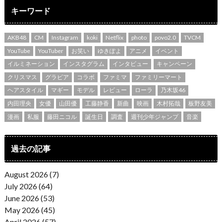
キーワード
AKB48
CM
Instagram
koki
Netflix
photo
povo2.0
TVCM
YouTube
YouTuber
お笑い
ゆきぽよ
アニメ
イベント
イルミネーション
インスタグラム
インタビュー
キャンペーン
クリスマス
グラビア
コラボ
ファミマ
ファミリーマート
ヘアスタイル
マギー
モデル
レビュー
ローラ
乃木坂46
内田理央
女優
山田優
工藤静香
新曲
映画
木村拓哉
板野友美
漫画
私服
藤田ニコル
誕生日
調査
週刊少年ジャンプ
音楽
過去の記事
August 2026 (7)
July 2026 (64)
June 2026 (53)
May 2026 (45)
April 2026 (57)