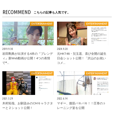
RECOMMEND
こちらの記事も人気です。
ENTERTAINMENT
ENTERTAINMENT
2019.9.30
2024.9.20
岩田剛典が出演する4本の『ブレンデ
元HKT48・兒玉遥、喜び全開の誕生
ィ』新Web動画が公開！4つの表情
日会ショット公開！「沢山のお祝い
で❝…
コメ…
ENTERTAINMENT
ENTERTAINMENT
2021.3.29
2022.6.14
木村拓哉、お馴染みのCMキャラクタ
マギー、腹筋バキバキ！！圧巻のト
ーと２ショット公開！
レーニング姿を公開