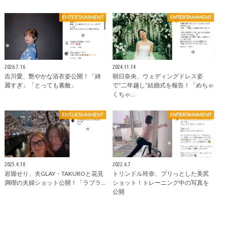
ENTERTAINMENT
ENTERTAINMENT
2026.7.16
2024.11.14
吉川愛、艶やかな浴衣姿公開！「綺
朝日奈央、ウェディングドレス姿
麗すぎ」「とっても素敵」
で“二年越し”結婚式を報告！「めちゃ
くちゃ…
ENTERTAINMENT
ENTERTAINMENT
2025.4.10
2022.6.7
岩堀せり、夫GLAY・TAKUROと花見
トリンドル玲奈、プリっとした美尻
満喫の夫婦ショット公開！「ラブラ…
ショット！トレーニング中の写真を
公開