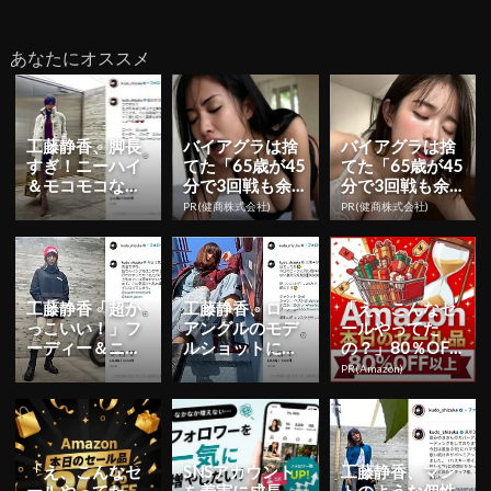
あなたにオススメ
工藤静香、脚長
バイアグラは捨
バイアグラは捨
すぎ！ニーハイ
てた「65歳が45
てた「65歳が45
＆モコモコな冬
分で3回戦も余
分で3回戦も余
の私服コーデを
裕」980円で朝
裕」980円で朝
PR(健商株式会社)
PR(健商株式会社)
公開
まで絶好調！
まで絶好調！
工藤静香「超か
工藤静香、ロー
「え、こんなセ
っこいい！」フ
アングルのモデ
ールやってた
ーディー＆ニッ
ルショットに反
の？」80％OFF
ト帽でストリー
響！ジャケット
以上が続々登
PR(Amazon)
トテイストな私
×デニムの私服
場！Amazonの本
服姿を公開...
姿を公開
気が...
「え、こんなセ
SNSアカウント
工藤静香、マン
ールやってた
を着実に成長。
トのような個性