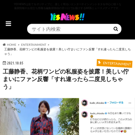
YESNEWSは全てをポジティブに、楽しく明るいエンターテインメントネタを中心に様々な
最新情報やお役立ち情報を編集部独自の切り口でお届けするWEBニュースメディアです。
HOME
ENTERTAINMENT
工藤静香、花柄ワンピの私服姿を披露！美しい佇まいにファン反響「すれ違ったら二度見しち
ゃう」
2021.10.05
ENTERTAINMENT
工藤静香、花柄ワンピの私服姿を披露！美しい佇
まいにファン反響「すれ違ったら二度見しちゃ
う」